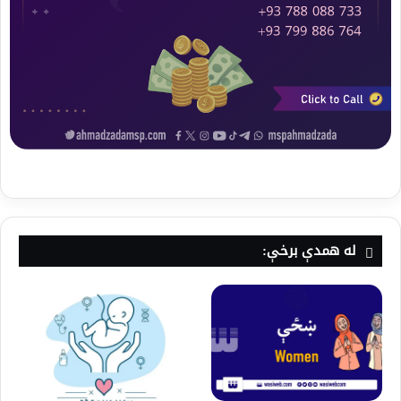
له همدې برخې: