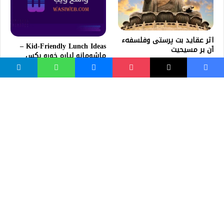
اثر عقاید بت پرستی وفلسفهء
Kid-Friendly Lunch Ideas –
آن بر مسیحیت
ماشومانو لپاره خوړو بکس
همزه وصل احکام | تجوید ۱۰
لوست
د نشنلزم (Nationalism) لنډه
پیژندنه
واسع ویب