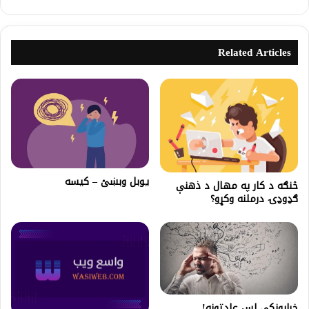
Related Articles
یوبل وبښئ – کیسه
څنګه د كار په مهال د ذهنې
ګډوډۍ درملنه وکړو؟
خرابونکي لس عادتونه!