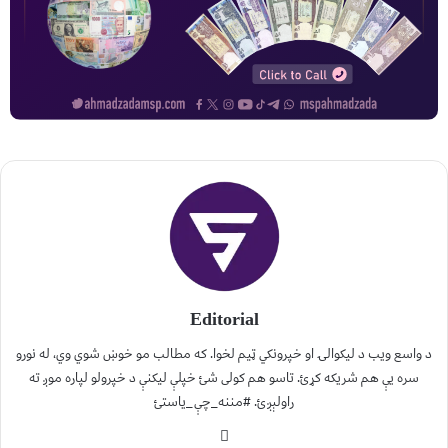
Editorial
د واسع ویب د لیکوالۍ او خپرونکي ټیم لخوا. که مطالب مو خوښ شوي وي، له نورو
سره یې هم شریکه کړئ. تاسو هم کولی شئ خپلې لیکنې د خپرولو لپاره موږ ته
راولېږئ. #مننه_چې_یاستئ