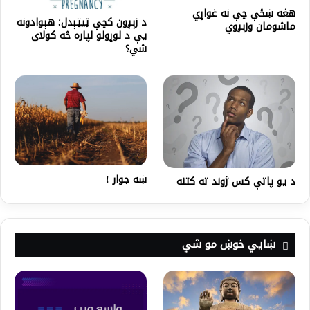
هغه ښځې چې نه غواړي
د زېږون کچې ټیټېدل؛ هېوادونه
ماشومان وزېږوي
یې د لوړولو لپاره څه کولای
شي؟
ښه جوار !
د یو پاتې کس ژوند ته کتنه
ښايي خوښ مو شي