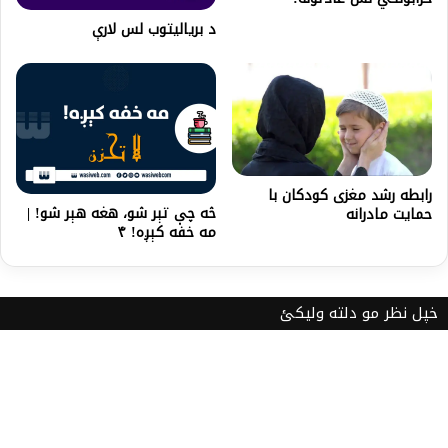
د برياليتوب لس لارې
رابطه رشد مغزی کودکان با
څه چې تېر شو، هغه هېر شو! |
حمایت مادرانه
مه خفه کېږه! ۴
خپل نظر مو دلته ولیکئ