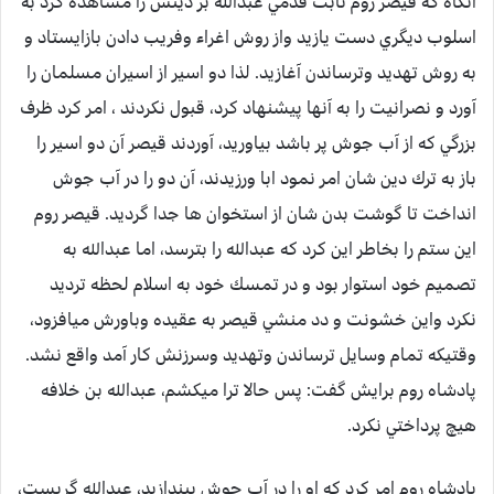
آنگاه كه قيصر روم ثابت قدمي عبدالله بر دينش را مشاهده كرد به
اسلوب ديگري دست يازيد واز روش اغراء وفريب دادن بازايستاد و
به روش تهديد وترساندن آغازيد. لذا دو اسير از اسيران مسلمان را
آورد و نصرانيت را به آنها پيشنهاد كرد، قبول نكردند ، امر كرد ظرف
بزرگي كه از آب جوش پر باشد بياوريد، آوردند قيصر آن دو اسير را
باز به ترك دين شان امر نمود ابا ورزيدند، آن دو را در آب جوش
انداخت تا گوشت بدن شان از استخوان ها جدا گرديد. قيصر روم
اين ستم را بخاطر اين كرد كه عبدالله را بترسد، اما عبدالله به
تصميم خود استوار بود و در تمسك خود به اسلام لحظه ترديد
نكرد واين خشونت و دد منشي قيصر به عقيده وباورش ميافزود،
وقتيكه تمام وسايل ترساندن وتهديد وسرزنش كار آمد واقع نشد.
پادشاه روم برايش گفت: پس حالا ترا ميكشم، عبدالله بن خلافه
هيچ پرداختي نكرد.
پادشاه روم امر كرد كه او را در آب جوش بيندازيد، عبدالله گريست،