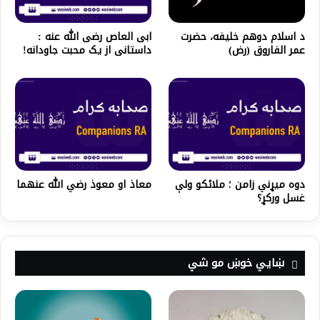
ابی العاص رضی الله عنه :
د اسلام دوهم خلیفه، حضرت
داستانی از یک محبت جاودانه!
عمر الفاروق (رض)
دوه میړني زامن ؛ ملائکو ولې
معاذ او معوذ رضي الله عنهما
غسل ورکړ؟
ښايي خوښ مو شي