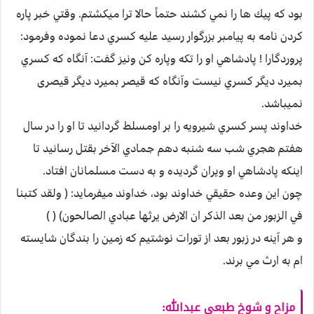
بود كه پيك ها را نمي كشند حتماً حالا ترا ميكشتم. وقتي خبر پاره
كردن نامه به پيامبر بزرگوار رسيد عليه كسري دعا نموده وفرمود:
پروردگارا ! پادشاهي او را تكه وپاره كن ونيز گفت: آنگاه كه كسري
بميرد ديگر كسري نيست وآنگاه كه قيصر بميرد ديگر قيصری
نميباشد.
خداوند پسر كسري شيرويه را بر اومسلط گردانيد تا او را در سال
هفتم هجري شب سه شنبه دهم جمادي الآخر بقتل رسانيد تا
اينكه پادشاهي او ويران گردیده و به دست مسلمانان افتاد.
چون اين وعده حقيقي خداوند بود، خداوند ميفرمايد: ( ولقد كتبنا
في الزبور من بعد الذكر ان الارض يرثها عبادي الصالحون) ( )
و هر آينه در زبور بعد از تورات نوشتيم كه زمين را بندگان شايسته
ام به ارث مي برند.
مزاح و شوخ طبعی عبدالله
: