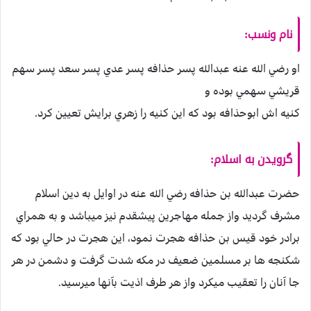
نام ونسب:
او رضي الله عنه عبدالله پسر حذافه پسر عدي پسر سعد پسر سهم
قريشي سهمي بوده و
كنيه اش ابوحذافه بود كه اين كنيه را زهري برايش تعيين كرد.
گرویدن به اسلام:
حضرت عبدالله بن حذافه رضي الله عنه در اوایل به دين اسلام
مشرف گرديد واز جمله مهاجرين پيشقدم نيز ميباشد و به همراي
برادر خود قيس بن حذافه هجرت نمود، اين هجرت در حالي بود كه
شكنجه ها بر مسلمين ضعيف در مكه شدت گرفت و دشمن در هر
جا آنان را تعقيب ميكرد واز هر طرف اذيت بآنها ميرسيد.