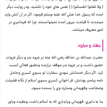
( ولا تقتلوا انفسكم) ( ) نفس هاي خود را نكشيد. ودر روايت ديگر
آمده كه رسول خدا صلي الله عليه وسلم فرمود: اگر در آن آتش وارد
ميشدند تا قيامت بيرون آمده نميتوانستند چرا كه فرمانبري در
امور معروف ميباشد.
جهاد و مبارزه:
حضرت عبدالله بن حذافه رضي الله عنه در غزوه بدر و ديگر غزوات
حضور داشت و در غزوه بدر موقف برازنده وحضور فعالي كسب
كرد، اگر ديگر خدماتش نبودي، سفارت او بسوي كسري وحامل
نامه پيامبر بودنش، فر اخواني كسري بسوي اسلام از نگاه فضيلت
وشجاعت وقهرماني ومبارزه وي را بسنده ميبود.
بنا به دليري، قهرماني وپايداري كه به اسلام داشت وعقيده وباور