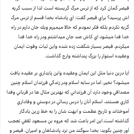
قيصر گمان كرد كه از ترس مرگ گريسته است لذا از سبب گريه
اش پرسيد؟ براي قيصر گفت: اي پادشاه بخدا قسم از ترس مرگ
گريه نكردم بلكه فكر نمودم كه حالا ميميرم ويك جان دارم در راه
خدا فدا ميشود اي كاش صد جان ميداشتم ودر راه خدا فدا
ميكردم، قيصر بسيار شگفت زده شده واين ثبات وقوت ايمان
وعقيده استوار را بزرگ پنداشته وارج گذاشت.
آيا درين دنيا مثل اين ايمان وعقيده واين پايداري بر عقيده يافت
ميشود؟ نخير، اما در سايه اسلام ودر زندگي فرزندان اسلام چنين
مصداقي وجود دارد آن فرزنداني كه بهترين مثال ها در قرباني وفدا
كاري هستند، اسلام آنان را درس رسائي در دوستي و وفاداري
آموختاند و تاريخ عظمت و ابهت شان را به خط زرين يادگار
گذاشته است.اين امر باعث شد كه عروه بن مسعود ثقفي تعجب
آور چنين بگويد: بخدا سوگند من نزد پادشاهان و اميران، قيصر و