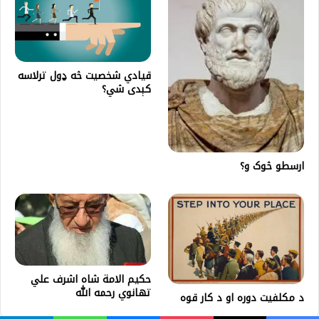
قيادي شخصيت څه ډول ترلاسه
کېدی شي؟
ارسطو څوک و؟
حكيم الامة شاه اشرف علي
تهانوي رحمه الله
د مکلفیت دوره او د کار قوه