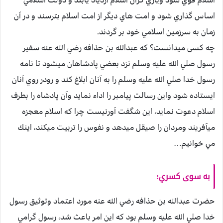
اساس گذاري شود و امت هاي ديگر از امت اسلام بترسند و در آن
زمان به سرزمين اسلامي خود بر گردند.
چه كسی ميدانست؟ كه عبدالله بن حذافه رضي الله عنه سفير
رسول صلي الله عليه وسلم نزد بعضي پادشاهان ميشود تا نامه
رسول خدا صلي الله عليه وسلم را به آنان ابلاغ كند و رودر روي آنان
ايستاده شود واين رسالت پيامبر را اداء نمايد وآن پادشاه را بطرف
اسلام دعوت نمايد، اين شگفت آورنيست چرا كه اسلام معجزه
ميآفريند ومردان را صيقل ميدهد و نفوس را تربيت ميكند، اينك
مي خوانيم…
به سوی كسري:
حضرت عبدالله بن حذافه رضي الله عنه مورد اعتماد وتوثيق رسول
خدا صلي الله عليه وسلم بود كه اين امر باعث شد، رسول گرامي