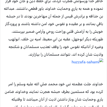
خاطر خدا ورسولش هجرت كردند، براي حفظ دين و جان خود فرار
نموده و همه به ياري وحمايت خداوند باور قطعي داشتند. عبدالله
بن حذافه و برادرش قيس از جمله آن مهاجرين بودند تا در حبشه
باقي بمانند و بر عقيده و نفوس خود امن داشته باشند و پروردگار
خويش را به آرامش قلبي وراحت روحي وآرامي ضمير بپرستند،
طوريكه ديگر ابوجهل، عقبه بن ابي معيط، اميه بن خلف، ابولهب
وغيره از آنانيكه نفوس خود را وقف تعذيب مسلمانان و شكنجه
واذيت شان كرده اند، نتوانند مسلمانان را بيازارند.
خداوند جلت عظمته نبي خود محمد صلي الله عليه وسلم را امر
كرده بود كه مسلمين بطرف حبشه هجرت نمايند وخداوند ضامن
ياري وحمايت شان وباز داشتن اذيت از آنان ميباشد تا وقتيكه
اسلام قوي شود وياري گران اسلام ازدياد يابند و دولت اسلامي