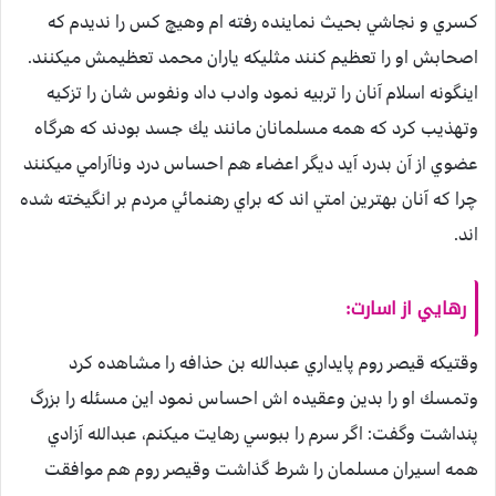
كسري و نجاشي بحيث نماينده رفته ام وهيچ كس را نديدم كه
اصحابش او را تعظيم كنند مثليكه ياران محمد تعظيمش ميكنند.
اينگونه اسلام آنان را تربيه نمود وادب داد ونفوس شان را تزكيه
وتهذيب كرد كه همه مسلمانان مانند يك جسد بودند كه هرگاه
عضوي از آن بدرد آيد ديگر اعضاء هم احساس درد وناآرامي ميكنند
چرا كه آنان بهترين امتي اند كه براي رهنمائي مردم بر انگيخته شده
اند.
رهایي از اسارت:
وقتيكه قيصر روم پايداري عبدالله بن حذافه را مشاهده كرد
وتمسك او را بدين وعقيده اش احساس نمود اين مسئله را بزرگ
پنداشت وگفت: اگر سرم را ببوسي رهايت ميكنم، عبدالله آزادي
همه اسيران مسلمان را شرط گذاشت وقيصر روم هم موافقت