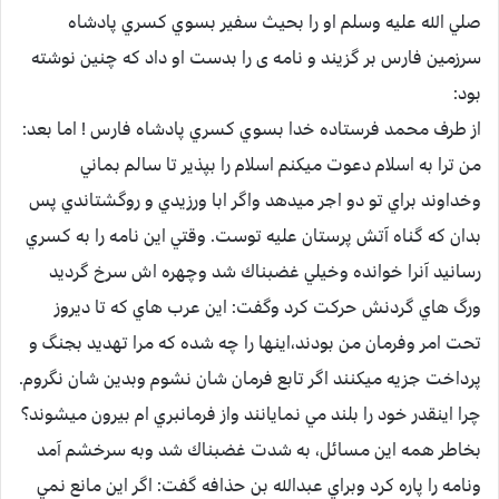
صلي الله عليه وسلم او را بحيث سفير بسوي كسري پادشاه
سرزمين فارس بر گزيند و نامه ی را بدست او داد كه چنين نوشته
بود:
از طرف محمد فرستاده خدا بسوي كسري پادشاه فارس ! اما بعد:
من ترا به اسلام دعوت ميكنم اسلام را بپذير تا سالم بماني
وخداوند براي تو دو اجر ميدهد واگر ابا ورزيدي و روگشتاندي پس
بدان كه گناه آتش پرستان عليه توست. وقتي اين نامه را به كسري
رسانيد آنرا خوانده وخيلي غضبناك شد وچهره اش سرخ گرديد
ورگ هاي گردنش حركت كرد وگفت: اين عرب هاي كه تا ديروز
تحت امر وفرمان من بودند،اينها را چه شده كه مرا تهديد بجنگ و
پرداخت جزيه ميكنند اگر تابع فرمان شان نشوم وبدين شان نگروم.
چرا اينقدر خود را بلند مي نمايانند واز فرمانبري ام بيرون ميشوند؟
بخاطر همه اين مسائل، به شدت غضبناك شد وبه سرخشم آمد
ونامه را پاره كرد وبراي عبدالله بن حذافه گفت: اگر اين مانع نمي