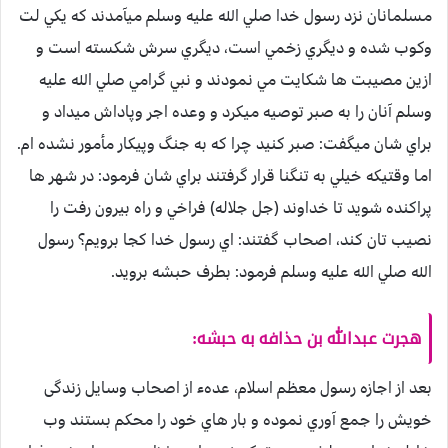
مسلمانان نزد رسول خدا صلي الله عليه وسلم ميآمدند كه يكي لت
وكوب شده و ديگري زخمي است، ديگري سرش شكسته است و
ازين مصيبت ها شكايت مي نمودند و نبي گرامي صلي الله عليه
وسلم آنان را به صبر توصيه ميكرد و وعده اجر وپاداش ميداد و
براي شان ميگفت: صبر كنيد چرا كه به جنگ وپيكار مأمور نشده ام.
اما وقتيكه خيلي به تنگنا قرار گرفتند براي شان فرمود: در شهر ها
پراكنده شويد تا خداوند (جل جلاله) فراخي و راه بيرون رفت را
نصيب تان كند، اصحاب گفتند: اي رسول خدا كجا برويم؟ رسول
الله صلي الله عليه وسلم فرمود: بطرف حبشه برويد.
هجرت عبدالله بن حذافه به حبشه:
بعد از اجازه رسول معظم اسلام، عدهء از اصحاب وسایل زندگی
خويش را جمع آوري نموده و بار هاي خود را محكم بستند وب