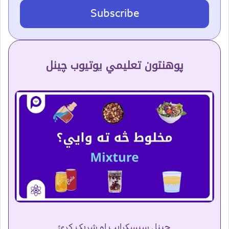
Subscribe
پوهنتون تعلیمي یوتیوب چینل
چینل سبسکرایب او شریک کړئ