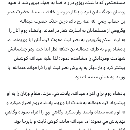
مستحكمي كه داشت، روزي در راه خدا به جهاد بيرون شد تا عليه
روميان بجنگد، اين نبرد و پيكار در زمان خلافت سيدنا حضرت عمر
بن خطاب رضي الله عنه رخ داد، درين جنگ حضرت عبدالله
وگروهي از مسلمانان به اسارت كفار در آمدند، پادشاه روم آنان را
به ترك اسلام وگرويدن به نصرانيت دعوت كرد، آنان ابا ورزيدند، اما
پادشاه روم به طرف عبدالله بن خلافه نظر انداخت ودر چشمانش
شهامت ومردانگي را مشاهده نمود؛ لذا عليه عبدالله كوشش
بيشتر كرد و بار ديگر به پذيرش نصرانيت او را فراخواند عبدالله ابا
ورزيد وبدينش متمسك بود.
پادشاه روم براي اغراء عبدالله، پادشاهي، عزت، مقام وزنان را به او
پيشنهاد كرد عبدالله به شدت ابا ورزيد، پادشاه روم اصرار ميكرد و
به او وعده ميداد واميد وار ميكرد وگاهي وي را اغراء نموده وگاهي
تهديدش مي نمود؛ اما عبدالله مانند كوهی ثابت و پابرجا بود.