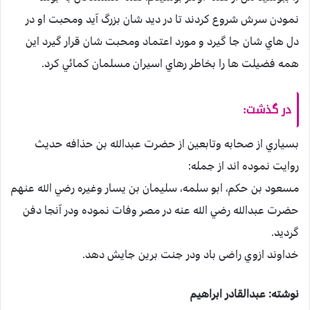
نمودن سرش شروع كردند تا در ديد شان بزرگ آيد ومحبت او در
دل هاي شان جا گيرد و مورد اعتماد ومحبت شان قرار گيرد اين
همه فضيلت ها را بخاطر رهاي اسيران مسلمان كمائي كرد.
در گذشت:
بسياري از صحابه وتابعين از حضرت عبدالله بن حذافه حديث
روايت نموده اند از جمله:
مسعود بن حكم، ابو سلمه، سليمان بن يسار وغيره رضي الله عنهم
حضرت عبدالله رضي الله عنه در مصر وفات نموده ودر آنجا دفن
گرديد.
خداوند ازوي راضی باد ودر جنت برين جايش دهد.
نوشته: عبدالقادر ابراهیم