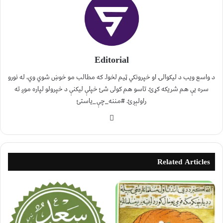
Editorial
د واسع ویب د لیکوالۍ او خپرونکي ټیم لخوا. که مطالب مو خوښ شوي وي، له نورو
سره یې هم شریکه کړئ. تاسو هم کولی شئ خپلې لیکنې د خپرولو لپاره موږ ته
راولېږئ. #مننه_چې_یاستئ
Related Articles