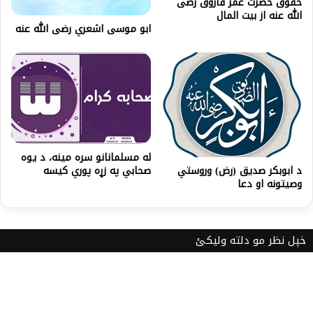
حقوق حضرت عمر فاروق رضی
الله عنه از بیت المال
ابو موسی اشعري رضی الله عنه‎
له مسلمانانو سره مینه، د یوه
د ابوبکر صدیق (رض) وروستي
صحابي په زړه پوري کیسه
وصيتونه او دعا
خپل نظر مو دلته ولیکئ