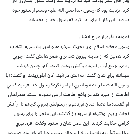
ودر حال سفر بودند، عبدالله نزديك شد وتنگ ستور ايشان را باز
كرد، نزديك بود كه رسول خدا صلي الله عليه وسلم از ستور خود
بيافتد، اين كار را براي اين كرد كه رسول خدا را بخنداند.
نمونه ديگري از مزاح ایشان:
رسول معظم اسلام او را بحيث سركردهء و امير يك سريه انتخاب
كرد همين كه از مدينه بيرون شد براي همراهانش گفت: چوبي
زيادي جمع آوري نموده وآتش روشن كنيد، آنها چنين كردند،
عبدالله براي شان گفت: به آتش در آئيد، آنان اباورزيدند او گفت: آيا
رسول الله شما را به فرمانبري ام امر نكرد؟ رسول خدا فرمود كسي
اطاعت از اميرم كند در واقع اطاعت از من نموده است. همراهان
او گفتند: ما بخدا ايمان آورديم واز رسولش پيروي كرديم تا از آتش
نجات يابيم. وقتيكه از سريه باز گشتند اين ماجرا را براي رسول
گرامي حكايت كردند، اين عمل شان را ستود وگفت: فرمانبري
مخلوق توأم به نافرماني خالق جائز نيست چرا كه خداوند فرموده: