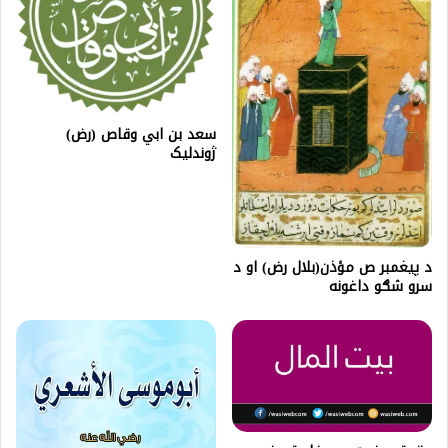
سعد بن ابي وقاص (رض)
ژوندلیک
د پیغمبر ص مؤذن(بلال رض) او د
سرو شګو داغونه