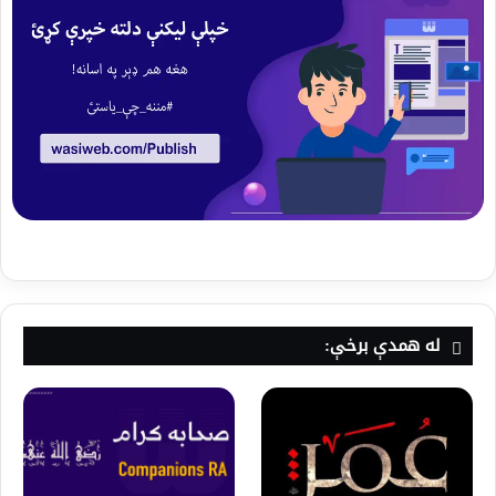
له همدې برخې: