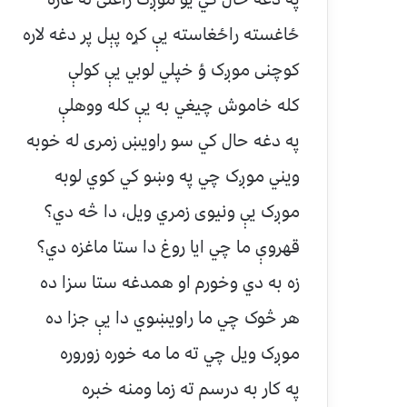
ځاغسته راځغاسته يې کړه پېل پر دغه لاره
کوچنی موږک ؤ خپلي لوبي يې کولې
کله خاموش چيغي به يې کله ووهلې
په دغه حال کي سو راويښ زمری له خوبه
ويني موږک چي په وښو کي کوي لوبه
موږک يې ونيوی زمري ويل، دا څه دي؟
قهروې ما چي ايا روغ دا ستا ماغزه دي؟
زه به دي وخورم او همدغه ستا سزا ده
هر څوک چي ما راويښوي دا يې جزا ده
موږک ويل چي ته ما مه خوره زوروره
په کار به درسم ته زما ومنه خبره