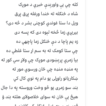
کله چي يې واورېدې خبري د موږک
شاه د ځنګله ته خندا ورغله پړق پړق
ويل دا ستا غوندي کوچنی بشر د څه دی؟
بيريږي زما څخه لېوه دی که پسه دی
زه يم پاچا د دې ځنګل زما پاچهي ده
چي ستا کومک ته به سم اړ ستا غلطي ده
بيا زمري پرېښودی موږک چي ولاړ سي کور ته
په منډه منډه چي ځان ورسوي مور ته
ښکاريانو راوړلی يو دام په نوي کال کي
بند سو زمری يو څو وخت وروسته په دا جال 
هيڅ يې ځان نه سوای خلاصولای هلته بند ؤ