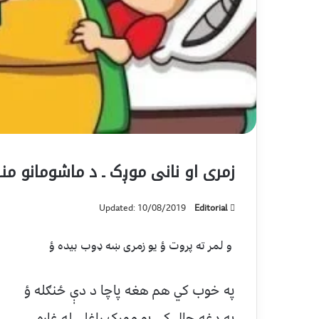
زمری او نانی موږک ـ د ماشومانو م
Updated: 10/08/2019
Editorial
و لمر ته پروت ؤ يو زمری ښه ډوب بيده ؤ
په خوب کي هم هغه پاچا د دې ځنګله ؤ
په دغه حال کي يو موږک راغلی له غاره