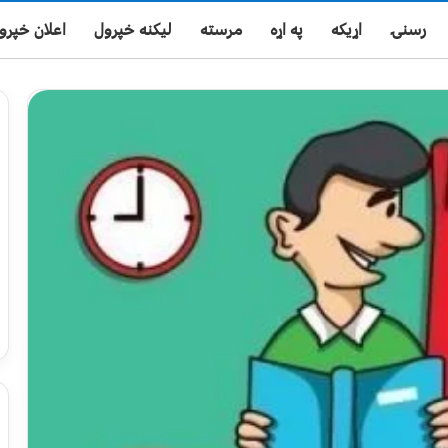
رسنۍ
اړیکه
په اړه
مرسته
لیکنه خپرول
اعلان خپرو