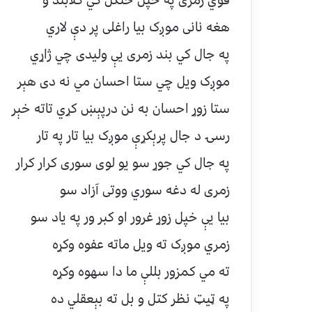
قوي زمری په خپل ځنګل کي کلابند ؤ
هغه نانی موږک بيا راغلی پر دې لاري
په جال کي بند زمری يې وليدی چي ژاړي
موږک ويل چي ستا احسان مي نه دی هېر
ستا زوړ احسان به نن درپېښ کړي تاته خېر
رسۍ د جال پرېکړې موږک بيا تار په تار
په جال کي جوړ سو يو لوی سوری کرار کرار
زمری له دغه سوري ووتی آزاد سو
بيا يې خپل زوړ غرور او کبر ور په ياد سو
زمري موږک ته ويل ماته عفوه وکړه
ته مي کمزور بللې ما دا سهوه وکړه
په ټيټ نظر کتل و بل ته بېعقلي ده