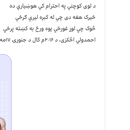
د لوی کوچني په احترام کي هوښياري ده
ځيرک هغه دی چي له کبره ليري ګرځي
څوک چي لوړ غورځي يوه ورځ به کښته پرځي
احمدولي اڅکزی، د ۲۰۱۶م کال د جنورۍ ۱۷مه نېټه، بون