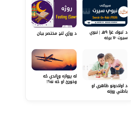
د تبوك غزا ۹هـ | نبوي
د روژې لنډ مختصر بیان
سیرت ۷۰ برخه
له پروازه وړاندې څه
وخورئ او څه نه؟!
د اولادونو ظاهري او
باطني روزنه