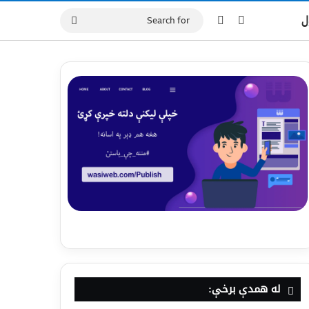
ل
له همدې برخې: