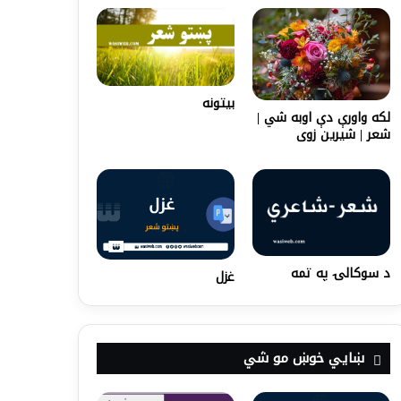
بیتونه
لکه واورې دې اوبه شي |
شعر | شیرین زوی
د سوکالۍ په تمه
غزل
ښايي خوښ مو شي