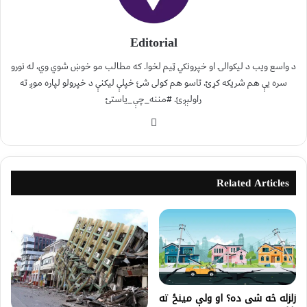
Editorial
د واسع ویب د لیکوالۍ او خپرونکي ټیم لخوا. که مطالب مو خوښ شوي وي، له نورو
سره یې هم شریکه کړئ. تاسو هم کولی شئ خپلې لیکنې د خپرولو لپاره موږ ته
راولېږئ. #مننه_چې_یاستئ
Related Articles
زلزله څه شى ده؟ او ولې مینځ ته