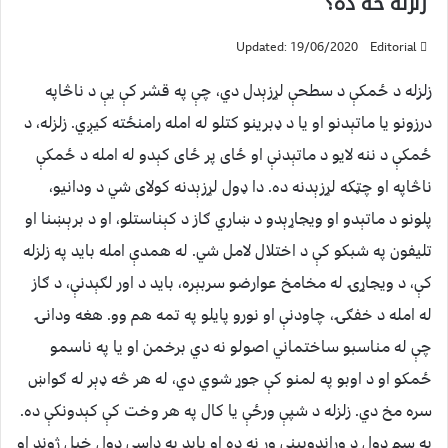
زلزله څه ده؟
Updated: 19/06/2020
Editorial
زلزله د ځمکې د سطحې لړزېدل دي، چې په قشر کې یې د ناڅاپه
درزونو یا ماتېدنو او یا د ډبرینو کتلو له امله رامنځته کيږي. زلزله، د
ځمکې د ننه لایو د ماتېدنې او ځای پر ځای کېدو له امله د ځمکې
ناڅاپه او چټکه لړزېدنه ده. دا ډول لړزېدنه کولای شي د ودانیو،
پلونو د ماتېدو او ویجاړېدو د ښاري ګاز د کېناستلو، او د برېښنا او
تلیفون په شبکو کې د اختلال لامل شي. له همدې امله باید په زلزله
کې، د ویجاړۍ له مخامخ عوارضو سربېره، باید د اور لګېدنې، د ګاز
له امله د خفګۍ، چاودنې او نورو پایلو په تمه هم وو. هغه ودانۍ
چې له مناسبو ساختماني اصولو نه دي برخمن او یا په ناسمو
ځمکو او د اوبو په لمنو کې جوړ شوي دي، له هر څه ډېر له ګواښ
سره مخ دي. زلزله د شپې ورځې یا کال په هر وخت کې کېدونکې ده.
په سم ډول د وړاندوېینې وړ نه ده او باید په داسې ډول خپل ژوند او