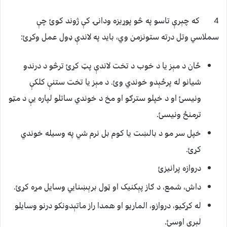
4 که چېرې تاسو په څو پوړیزه ودانۍ کې ژوند کوئ چې
سملاسي وتل درته ستونزمن وي، باید په لاندې ډول عمل وکړئ:
ځان د مېز یا د خوب د تخت لاندې پټ کړئ ترڅو د درندو
شیانو له پرځېدو خوندي وئ. د مېز یا تخت ستنې کلکې
ونیسئ او د خپلو سترګو او مخ د خوندي ساتلو لپاره یې د مټو
ترمنځ ونیسئ.
خپل سر مو د بالښت یا کوم بل نرم شي په وسیله خوندي
کړئ.
دروازه پرانیزئ
داش، شمع، د ګاز پېکنیک او ټول برېښنایي وسایل مړه کړئ.
له کړکیو، دروازو، الماریو او همدا راز ماتېدونکو درنو وسایلو
لېرې اوسئ.