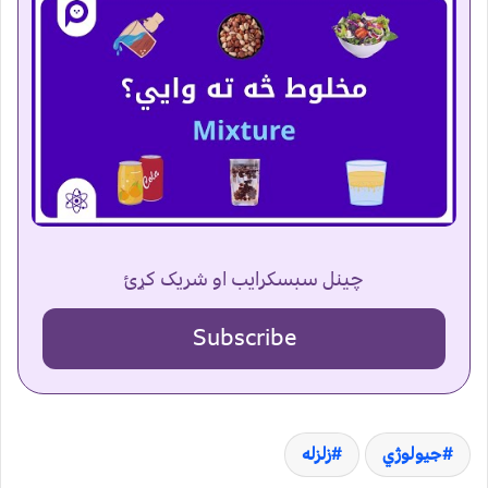
چینل سبسکرایب او شریک کړئ
Subscribe
جیولوژي
زلزله