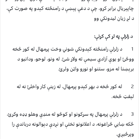
چاپېریال برابر کړو، چې د دغې پېښې د رامنځته کېدو په صورت کې،
د لږ زیان لیدونکي وو
د زلزلې په لړ کې کړنې:
1 د زلزلې رامنځته کېدونکي شوني وخت پرمهال له کور څخه
ووځئ او یوې آزادې سیمې ته ولاړ شئ. له ونو، لوحو، ودانیو د
برېښنا له مزو، ستنو او نورو واټن ولرئ.
2 له کور څخه د بهر کېدو پرمهال، له زینې کار واخلئ نه له
لېفټ څخه.
3 د زلزلې پرمهال په سړکونو او کوڅو له منډې وهلو ډډه وکړئ،
ځکه ښايي څراغونه، د اعلانونو تختې او نږدې دېوالونه درباندې را
وپرځيږي.