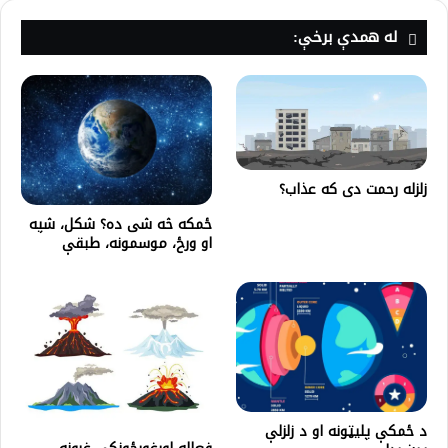
له همدې برخې:
زلزله رحمت دی که عذاب؟
ځمکه څه شی ده؟ شکل، شپه
او ورځ، موسمونه، طبقې
د ځمکې پلیټونه او د زلزلې