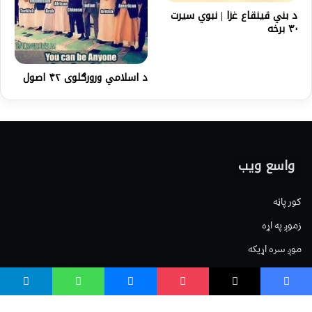
د بني قینقاع غزا | نبوي سیرت
۳۰ برخه
د اسلامي ورورګلوى ۴۲ اصول
واسع ویب
کور پاڼه
زموږ په اړه
موږ سره اړیکه
مرسته کول
یوتیوب چینلونه