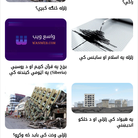
راځي؟
زلزله څنګه کېږي؟
زلزله په اسلام او ساینس کې
برزخ په قرآن کريم او د روسيې
(Siberia) په اټومي کیندنه کې
په هيواد کې زلزلې او د خلکو
انديښنې
زلزلې وخت کې باید څه وکړو؟