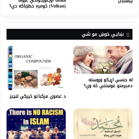
فعاله اورغورځونکي غرونه
پېښېدل
(Vulkan) څومره خطرناکه دي؟
ښايي خوښ مو شي
له جنسي اړيکو وروسته
دمېرمنو غوښتنې څه وي؟
د عضوي مرکباتو څپرکي لنډيز