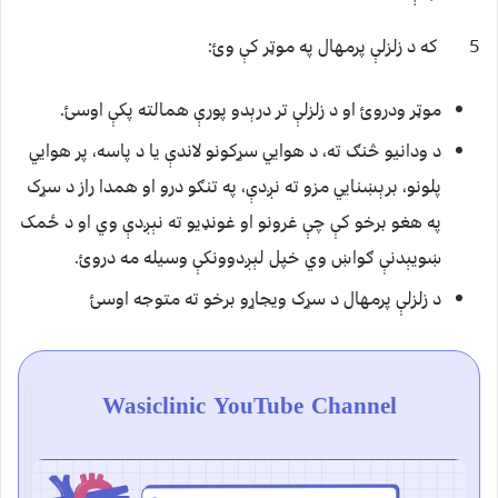
5 که د زلزلې پرمهال په موټر کې وئ:
موټر ودروئ او د زلزلې تر درېدو پورې همالته پکې اوسئ.
د ودانیو څنګ ته، د هوایي سړکونو لاندې یا د پاسه، پر هوايي
پلونو، برېښنایي مزو ته نږدې، په تنګو درو او همدا راز د سړک
په هغو برخو کې چې غرونو او غونډیو ته نېږدې وي او د ځمک
ښویېدنې ګواښ وي خپل لېږدوونکې وسیله مه دروئ.
د زلزلې پرمهال د سړک ویجاړو برخو ته متوجه اوسئ
Wasiclinic YouTube Channel