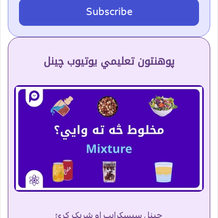
Subscribe
پوهنتون تعلیمي یوتیوب چینل
چینل سبسکرایب او شریک کړئ