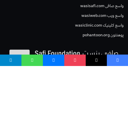
واسع صافی wasisafi.com
واسع ویب wasiweb.com
واسع کلینیک wasiclinic.com
پوهنتون pohantoon.org
واسع ویب د پښتو ژبې پرلیکه مخکښ پلتفرم دی، چې د انترنت کاروونکو ته د باور وړ
سرچینو څخه باوري محتواوې وړاندې کوي.