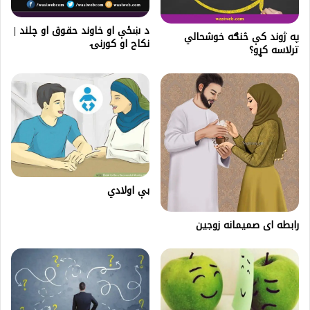
د ښځې او خاوند حقوق او چلند |
په ژوند کې څنګه خوشحالي
نکاح او کورنۍ
ترلاسه کړو؟
بې اولادي‬
رابطه ای صمیمانه زوجین