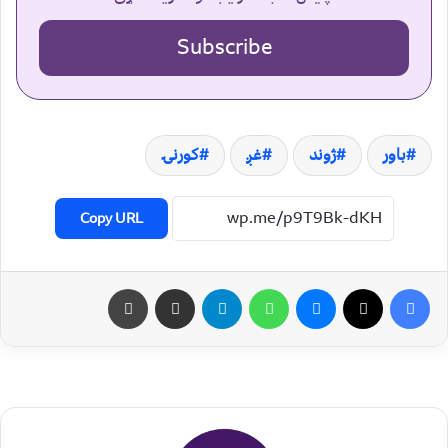
Subscribe
باور
ژوند
غږ
کورنۍ
Copy URL