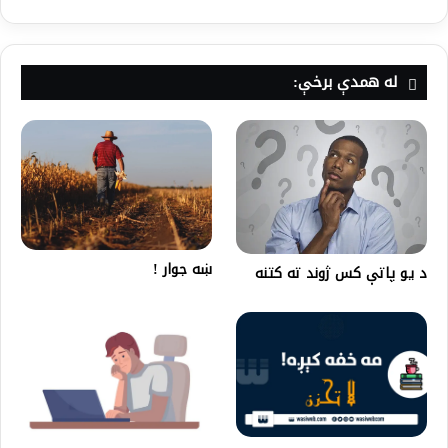
له همدې برخې:
ښه جوار !
د یو پاتې کس ژوند ته کتنه