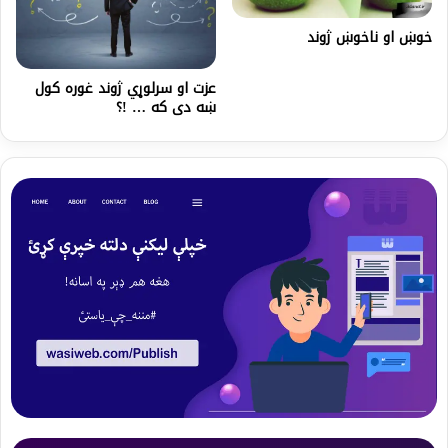
خوښ او ناخوښ ژوند
عزت او سرلوړي ژوند غوره کول
ښه دی که … !؟