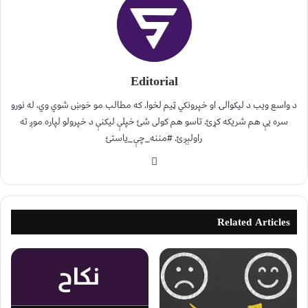
Editorial
د واسع ویب د لیکوالۍ او خپرونکي ټیم لخوا. که مطالب مو خوښ شوي وي، له نورو
سره یې هم شریکه کړئ. تاسو هم کولی شئ خپلې لیکنې د خپرولو لپاره موږ ته
راولېږئ. #مننه_چې_یاستئ
Related Articles