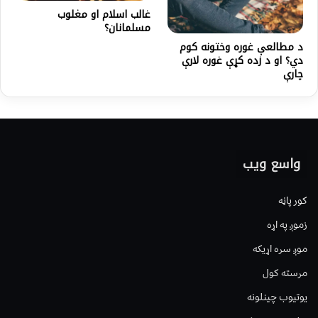
غالب اسلام او مغلوب
مسلمانان؟
د مطالعې غوره وختونه کوم
دي؟ او د زده کړې غوره لارې
چارې
واسع ویب
کور پاڼه
زموږ په اړه
موږ سره اړیکه
مرسته کول
یوتیوب چینلونه