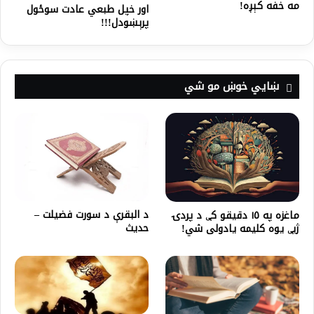
مه خفه کېږه!
اور خپل طبعي عادت سوځول
پرېښودل!!!
ښايي خوښ مو شي
د البقرې د سورت فضيلت –
ﻣﺎﻏﺰﻩ ﭘﻪ ١٥ ﺩﻗﻴﻘﻮ ﮐﯥ ﺩ ﭘﺮﺩۍ
حديث
ﮊﺑﯥ ﻳﻮﻩ ﮐﻠﻴﻤﻪ ﻳﺎﺩﻭﻟﻰ ﺷﻲ!