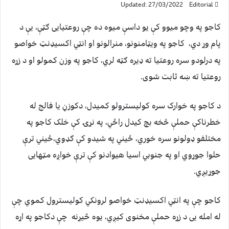
Updated: 27/03/2022
Editorial
کاجو په وچو میوو کې یو داسې میوه ده چې روعتیایی ګټې، یې د
پام وړ دي،
کاجو په ویټامنونو، منرالونو او انټي اکسیډنټ خواصو
په درلودو سره روعتیا ته ډیره ګټه لري، کاجو په وزن کمولو او د زړه
روعتیا ته ښه ثابت شوی.
د کاجو په خوارک سره کولیسترولو کمیدل، دکوزڼ یا فالج له
خطرناکې حملې څخه بچ کیدل راځي، په نړۍ کې خلک کاجو په
مختلفو ډولونو سره خوري، ځیني په شیدو کې ګډوي،ځیني ترې
حلوا جوړوي او په جنوبي اسیا هیوادنو کې ترې خواږه مټهایی
جوړیږي.
کاجو چې په انټي اکسیډنټ خواصو لرونکي کولیسترول کموي چې
له امله یی د زړه حملې مخنوی کیږي، یوه څیړنه
چې دکاجو په اړه