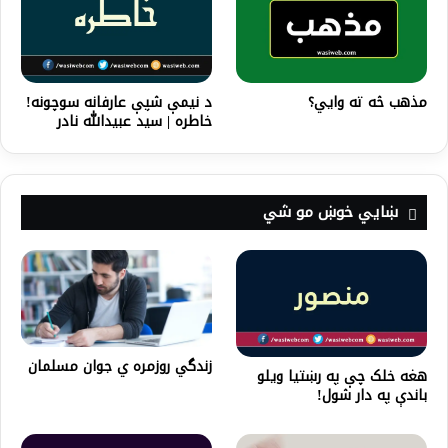
مذهب څه ته وايي؟
د نیمې شپې عارفانه سوچونه!
خاطره | سید عبیدالله نادر
ښايي خوښ مو شي
زندگي روزمره ي جوان مسلمان
هغه خلک چې په رښتیا ویلو
باندې په دار شول!