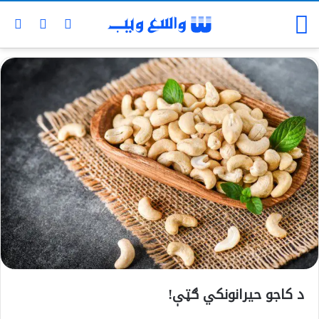
د کاجو حیرانونکي ګټې!