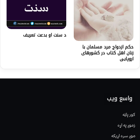
د سنت او بدعت تعریف
حكم ازدواج مرد مسلمان با
زنان اهل كتاب در كشورهای
اروپايی
واسع ویب
کور پاڼه
زموږ په اړه
موږ سره اړیکه