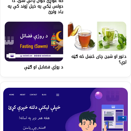
که غواړئ ځوان پاتې شئ، دا
دولس ټکي په خپل ژوند کې په
یاد ولرئ
دتور او شین چای څښل څه ګټه
لري؟
د روژې فضایل او ګټې