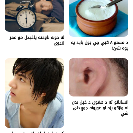
له خوبه ناوخته پاڅېدل مو عمر
د مستو ۸ ګټې چې ټول باید په
لنډوي
پوه شئ!
انسانانو ته د هغوی د خپل بدن
له وازګو پزه او غوږونه جوړېدلی
شي