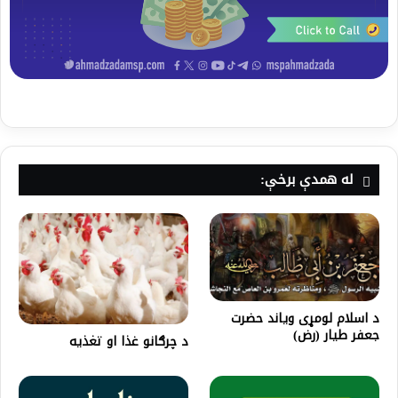
له همدې برخې:
د اسلام لومړی وياند حضرت
جعفر طیار (رض)
د چرګانو غذا او تغذیه