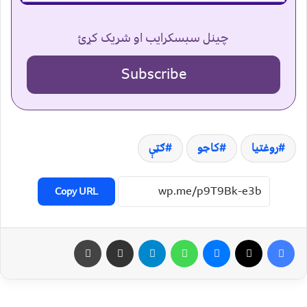
چینل سبسکرایب او شریک کړئ
Subscribe
روغتیا
کاجو
ګټې
Copy URL