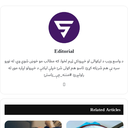
Editorial
د واسع ویب د لیکوالۍ او خپرونکي ټیم لخوا. که مطالب مو خوښ شوي وي، له نورو
سره یې هم شریکه کړئ. تاسو هم کولی شئ خپلې لیکنې د خپرولو لپاره موږ ته
راولېږئ. #مننه_چې_یاستئ
Related Articles