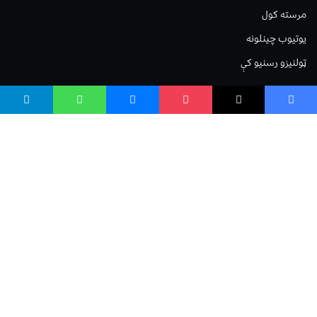
مرسته کول
یوتیوب چینلونه
ټولنیزو رسنیو کې
مینو
لیکنه خپرول
اعلان خپرول
لیکنې رپوټ
ستاسو نظر
Terms of Service
Privacy Policy
Cookies Policy