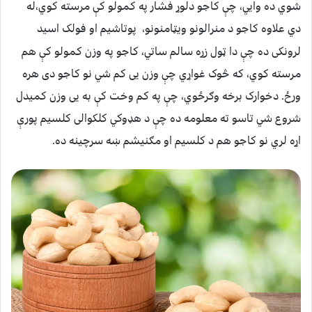
شوي ده وایي، چې کاجو دلوړ فشار په کمولو کې مرسته کوي،له
دي علاوه کاجو د منرالونو ویټامنونو،
پوتاشیم او فولک اسید
لرونکی ده چې دا ټول زړه سالم ساتي، کاجو په وزن کمولو کې هم
مرسته کوي، که څوک غواړي چې وزن یی کم شي نو کاجو دی هره
ورځ. دخوارک برخه وګرځوي، چې په کم وخت کې به یی وزن کمیدل
شروع شي تاسو ته معلومه ده چې د هډوکي کلکوالی کلسیم پورې
اړه لري نو کاجو هم د کلسیم او مګنیشم ښه سرچینه ده.