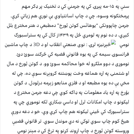
سنې په ۱۵-مه پېړۍ کي په جرمني کي د تخنیک پر ډګر مهم
پرمختګونه وسوه، چي د چاپ اسانتیاوي يې نوري هم زیاتي کړې.
جرمن چاپوونکی “یوهانَس ګوتن بُورخ” دمطبعې د هنر مخترع بلل
کيږي، د ده نوم په لومړي ځل په ۱۴۳۹ز کال کي په
ستراسبورګ
نومي
فرانسوۍ سیمه کي په یوه قانوني قضیه کي څرګند سوئ دئ.
نوموړی د دوو ملګرو له خوا محاکمه سوئ وو. د ګوتن بُورخ د مال
او شتمنۍ په اړه هماغه وخت پوښتنه ګروېږنه سوې ده، چي له
مخي يې ده یوه مطبعه او د فلزي منابعو زېرمه درلودل. د ګوتن
بوُرخ په اړه یاد معلومات په ډاګه کوي چي دغه جرمن مخترع د
لیکونو د چاپ امکانات لرل او داسي ښکاري لکه نوموړي چي په
ستراسبورګ کي ځيني لیکونه هم چاپ کړي وي، خو د دغه دورې
هيڅ کوم چاپ سوي توکي نه دي موندل سوي. تر قانوني قضيې
وروسته ګوتن بُورخ د چاپ اړوند کړنو په ترڅ کي د مېنز نومي