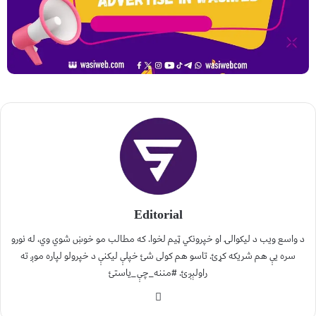
Editorial
د واسع ویب د لیکوالۍ او خپرونکي ټیم لخوا. که مطالب مو خوښ شوي وي، له نورو
سره یې هم شریکه کړئ. تاسو هم کولی شئ خپلې لیکنې د خپرولو لپاره موږ ته
راولېږئ. #مننه_چې_یاستئ