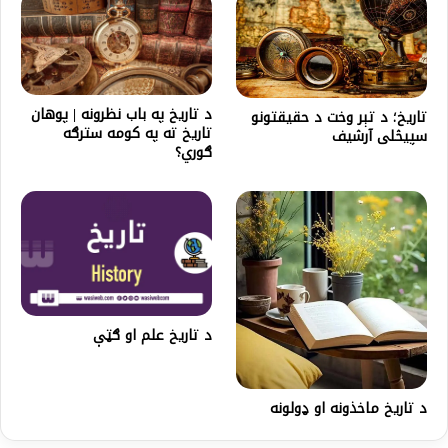
د تاریخ په باب نظرونه | پوهان
تاریخ؛ د تېر وخت د حقیقتونو
تاریخ ته په کومه سترګه
سپیڅلی آرشیف
ګوري؟
د تاریخ علم او ګټې
د تاریخ ماخذونه او ډولونه