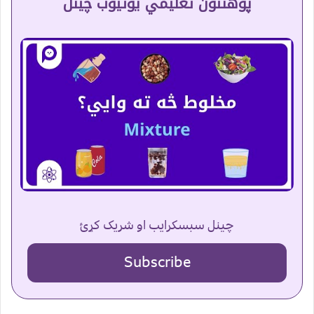
پوهنتون تعلیمي یوتیوب چینل
چینل سبسکرایب او شریک کړئ
Subscribe