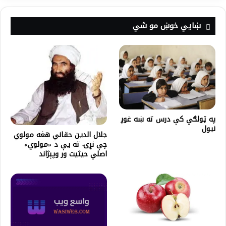
ښايي خوښ مو شي
په ټولګي کې درس ته ښه غوږ
نيول
جلال الدين حقاني هغه مولوي
چې نړۍ ته يې د «مولوي»
اصلي حيثيت ور وپېژاند