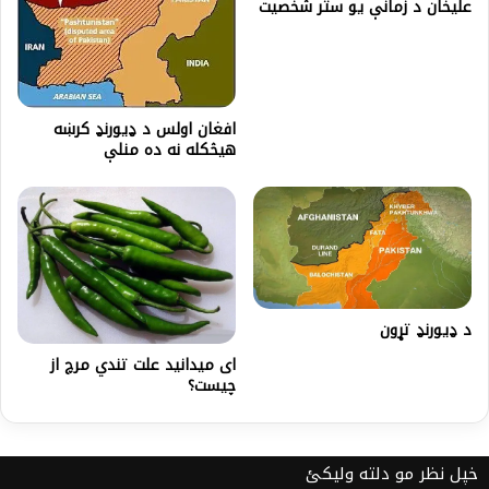
عليخان د زمانې يو ستر شخصيت
افغان اولس د ډيورنډ کرښه
هيڅکله نه ده منلې
د ډیورنډ تړون
ای میدانید ﻋﻠﺖ ﺗﻨﺪي مرچ ﺍﺯ
ﭼﯿﺴﺖ؟
خپل نظر مو دلته ولیکئ