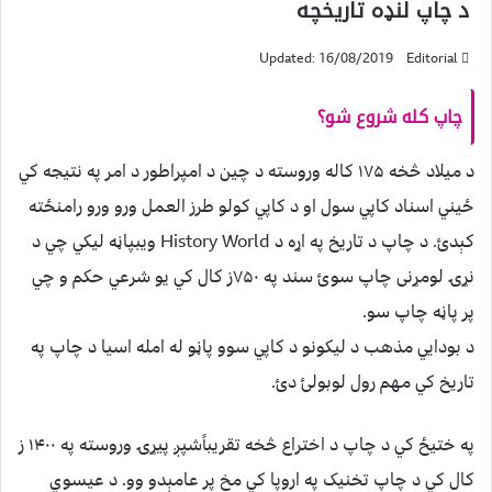
د چاپ لنډه تاريخچه
Updated: 16/08/2019
Editorial
چاپ کله شروع شو؟
د میلاد څخه ۱۷۵ کاله وروسته د چین د امپراطور د امر په نتيجه کي
ځيني اسناد کاپي سول او د کاپي کولو طرز العمل ورو ورو رامنځته
کېدئ. د چاپ د تاریخ په اړه د History World ويبپاڼه لیکي چي د
نړۍ لومړنی چاپ سوئ سند په ۷۵۰ز کال کي یو شرعي حکم و چي
پر پاڼه چاپ سو.
د بودايي مذهب د لیکونو د کاپي سوو پاڼو له امله اسیا د چاپ په
تاریخ کي مهم رول لوبولئ دئ.
په ختيځ کي د چاپ د اختراع څخه تقریباًشپږ پيړۍ وروسته په ۱۴۰۰ ز
کال کي د چاپ تخنیک په اروپا کي مخ پر عامېدو وو. د عیسوي