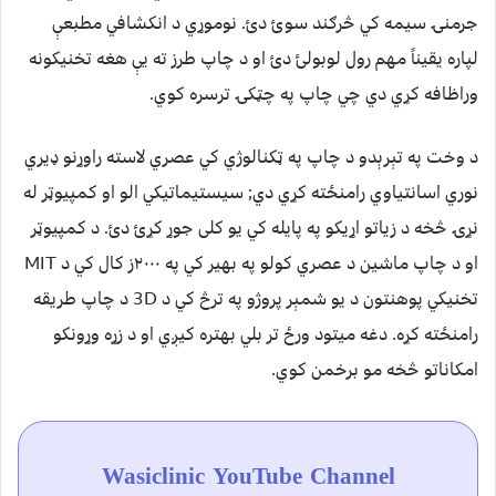
جرمنۍ سيمه کي څرګند سوئ دئ. نوموړي د انکشافي مطبعې
لپاره یقیناً مهم رول لوبولئ دئ او د چاپ طرز ته يې هغه تخنیکونه
وراظافه کړي دي چي چاپ په چټکۍ ترسره کوي.
د وخت په تېرېدو د چاپ په ټکنالوژي کي عصري لاسته راوړنو ډيري
نوري اسانتياوي رامنځته کړي دي; سیستيماتیکي الو او کمپیوټر له
نړۍ څخه د زیاتو اړیکو په پایله کي یو کلی جوړ کړئ دئ. د کمپیوټر
او د چاپ ماشین د عصري کولو په بهیر کي په ۲۰۰۰ز کال کي د MIT
تخنيکي پوهنتون د یو شمېر پروژو په ترڅ کي د 3D د چاپ طریقه
رامنځته کړه. دغه میتود ورځ تر بلي بهتره کیږي او د زړه وړونکو
امکاناتو څخه مو برخمن کوي.
Wasiclinic YouTube Channel