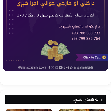
له همدې برخې: