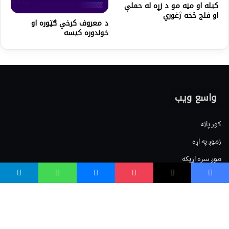
کیله او مڼه مو د زړه له حملې
او فلج څخه ژغوري
د معروف کرخي ګټوره او
خوندوره کیسه
واسع ویب
کور پاڼه
زموږ په اړه
موږ سره اړیکه
مرسته کول
یوتیوب چینلونه
ټولنیزو رسنیو کې