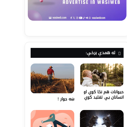
له همدې برخې:
حیوانات هم نڅا کوي او
انسانان یې تقلید کوي
ښه جوار !