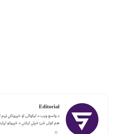
Editorial
د واسع ویب د لیکوالۍ او خپرونکي ټیم
هم کولی شئ خپلې لیکنې د خپرولو لپاره