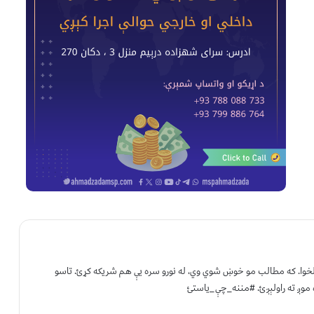
 لخوا. که مطالب مو خوښ شوي وي، له نورو سره یې هم شریکه کړئ. تاسو
 موږ ته راولېږئ. #مننه_چې_یاستئ