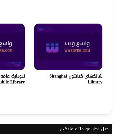
شانګهای کتابتون Shanghai
ublic Library
Library
خپل نظر مو دلته ولیکئ