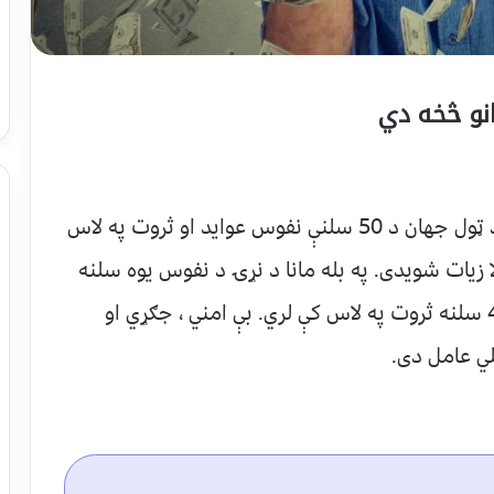
له بلې خوا د نړۍ نژدې 85 ثروتمنده کسان د ټول جهان د 50 سلنې نفوس عواید او ثروت په لاس
 زیات شویدی. په بله مانا د نړۍ د نفوس یوه سلنه
خلک 110 تریلیونه دالرثروت یا د ټولې دنیا 44 سلنه ثروت په لاس کې لري. بې امني ، جګړي او
لي عامل دی.