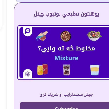
پوهنتون تعلیمي یوتیوب چینل
چینل سبسکرایب او شریک کړئ