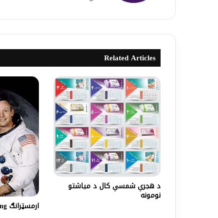
Related Articles
د هجري شمسي کال د میاشتو
نومونه
ارمسټرانګ Armstrong