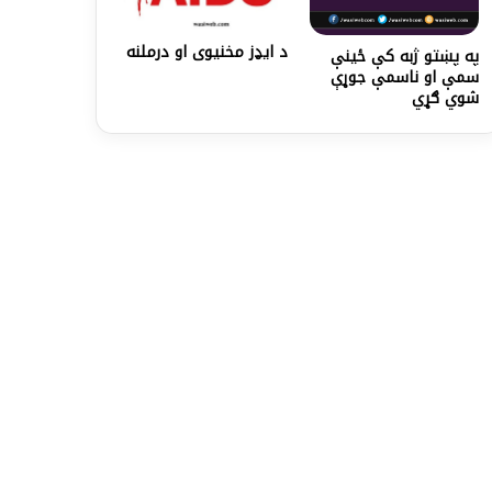
د ايډز مخنيوی او درملنه
په پښتو ژبه کې ځینې
سمې او ناسمې جوړې
شوي ګړي