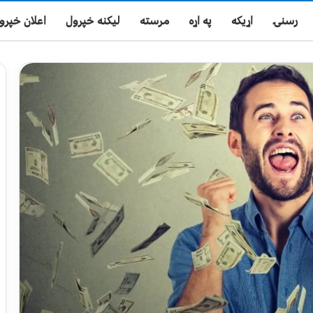
رسنۍ
اړیکه
په اړه
مرسته
لیکنه خپرول
اعلان خپرو