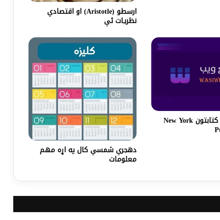
ارسطو (Aristotle) او اقتصادي
نظریات ئې
نيويارک عامه کتابتون New York
P
دهجري شمسي کال په اړه مهم
معلومات