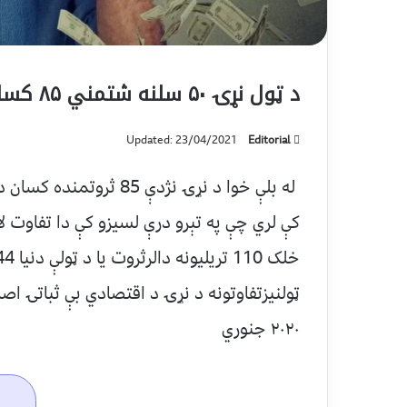
د ټول نړۍ ۵۰ سلنه شتمني ۸۵ کسانو څخه دي
Updated: 23/04/2021
Editorial
کې لري چې په تېرو درې لسیزو کې دا تفاوت لا
ټولنیزتفاوتونه د نړۍ د اقتصادي بې ثباتۍ اص
‍۲۰۲۰ جنوري