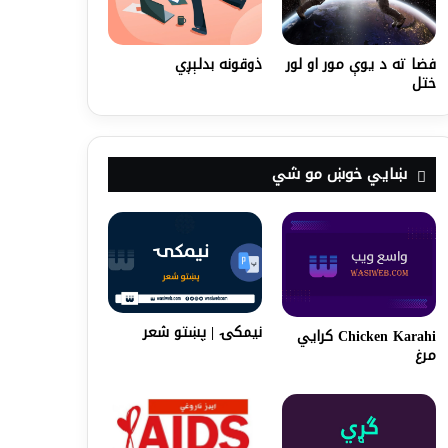
فضا ته د یوې مور او لور
ذوقونه بدلېږي
ختل
ښايي خوښ مو شي
نيمكۍ | پښتو شعر
Chicken Karahi کرايي‌
مرغ