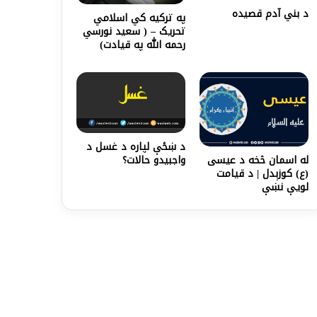
د بني آدم قصيده
په ترکیه کي اسلامي
تحریک – ( سعید نورسي
رحمه الله په قیادت)
د ښځې لپاره د غسل د
له اسمان څخه د عيسی
واجبیدو حالات؟
(ع) کوزېدل | د قیامت
لویې نښې