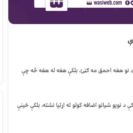
ې
ئ، نو هغه احمق مه ګڼئ، بلکې هغه له هغه څه چې
 د نویو شیانو اضافه کولو ته اړتیا نشته، بلکې ځینې