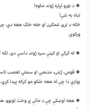
🍀 د نورو لپاره ژوند مکوه!
تباه به شې!
ځکه د نړۍ غمګین او خفه خلک هغه دي، چې د
ورکوي.
🍀 له کرکې او کینې سره ژوند داسې دی، لکه
🍀 قومي، ژبنۍ، مذهبي او سمتي تعصب تاسې
یوازې دا چې له هغه خلکو مو کرکه پیدا کړي، 
🍀 ‏هغه اوښکې چې د ماتې پر وخت تویوو، هغه