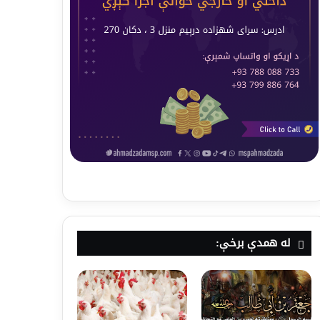
له همدې برخې: