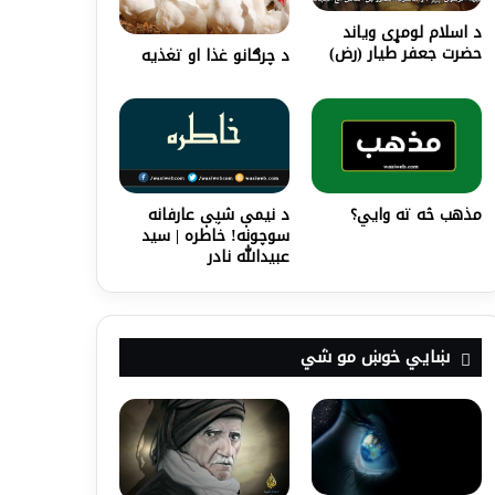
د اسلام لومړی وياند
حضرت جعفر طیار (رض)
د چرګانو غذا او تغذیه
د نیمې شپې عارفانه
مذهب څه ته وايي؟
سوچونه! خاطره | سید
عبیدالله نادر
ښايي خوښ مو شي