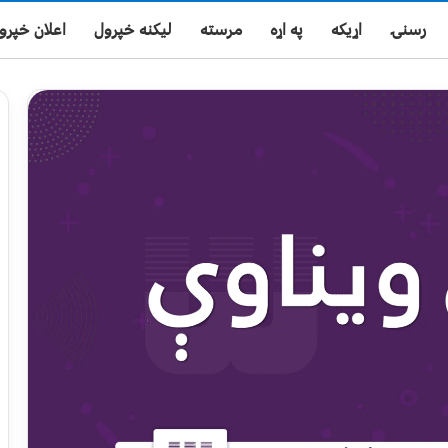
رسنۍ
اړیکه
په اړه
مرسته
لیکنه خپرول
اعلان خپرو