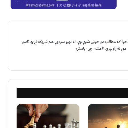
 لخوا. که مطالب مو خوښ شوي وي، له نورو سره یې هم شریکه کړئ. تاسو
 موږ ته راولېږئ. #مننه_چې_یاستئ