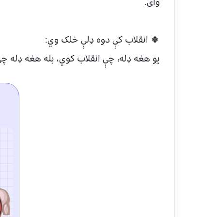
وای.
🍀 انقلاب کې دوه ډلې خلک وي:
یو هغه ډله، چې انقلاب کوي، بله هغه ډله چې 