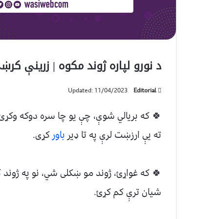
د نورو لپاره ژوند مکوه | زرینې کرښ
Updated: 11/04/2023
Editorial
🍀 که بریالي شوې، چې یو چا سره دوکه وکړ
ته یې ارزښت لرې په تا ډیر
باور
کړی.
🍀 که غواړئ، ژوند مو ښکلی شي، نو په ژوند کې
شیان ترې کم کړئ.