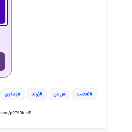
تعصب
زرینې
ژوند
ویناوی