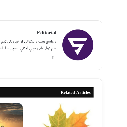
Editorial
د واسع ویب د لیکوالۍ او خپرونکي ټیم
هم کولی شئ خپلې لیکنې د خپرولو لپاره
Related Articles