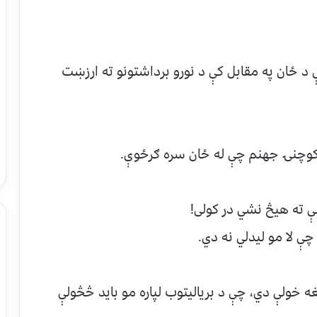
 ځان په مقابل کې د نورو برداشتونو ته ارزښت
 کوچنۍ جهنم چې له ځان سره ګرځوې.
 ته هیڅ نشي در کولی!
چې لا مو لیدلي نه دي.
 خولې دي، چې د بریالیتوب لپاره مو باید څڅولې