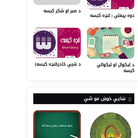
د صبر او شکر کيسه
دوه پیغلې | لنډه کیسه
د شپې څادر(لنډه کیسه)
د لیکوال او لیکوالي
کیسه
ښايي خوښ مو شي