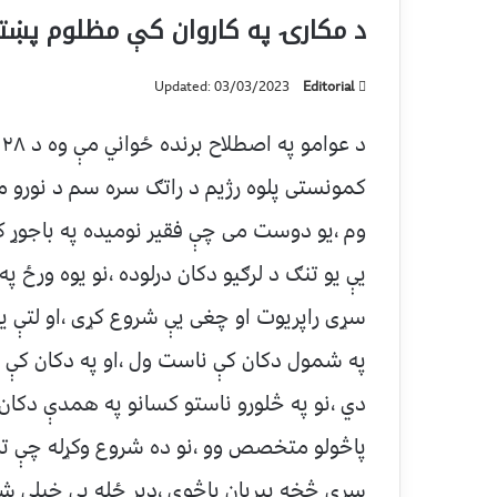
د مکارۍ په کاروان کې مظلوم پښتا
Updated: 03/03/2023
Editorial
کمونستی پلوه رژیم د راتګ سره سم د نورو م
وم ،یو دوست می چې فقیر نومیده په باجوړ کې 
یې یو تنګ د لرګیو دکان درلوده ،نو یوه ورځ 
سړی راپریوت او چغی یې شروع کړی ،او لتې یې
په شمول دکان کې ناست ول ،او په دکان کې ډی
دي ،نو په څلورو ناستو کسانو په همدې دکان کې 
پاڅولو متخصص وو ،نو ده شروع وکړله چې ترې 
سړي څخه پیریان پاڅوی ،ډیر ځله يې خپلي شون