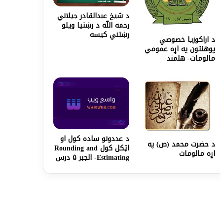
د شیخ عبدالقادر جیلاني
رحمه اللّه د رښتیا ویلو
رښتني کیسه
د اراکوزيا خصوصي
پوهنتون په اړه عمومي
مالومات- هلمند
د عددونو ساده کول او
د حضرت محمد (ص) په
اټکل کول Rounding and
اړه مالومات
Estimating- الجبر ۵ درس