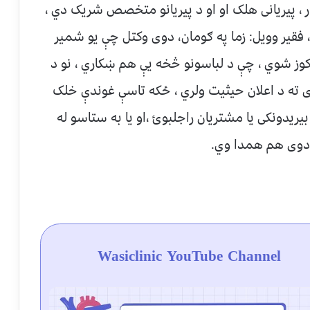
ر ، پیریانی هلک او او د پیریانو متخصص شریک دي ،
فقیر وویل: زما په ګومان، دوی وکتل چې یو شمیر
راکوز شوي ، چې د لباسونو څخه یې هم ښکاري ، نو د
 ته د اعلان حیثیت ولري ، ځکه تاسې غوندې خلک
یریدونکی یا مشتریان راجلبوئ ،او یا به ستاسو له
دوی هم همدا وي.
Wasiclinic YouTube Channel