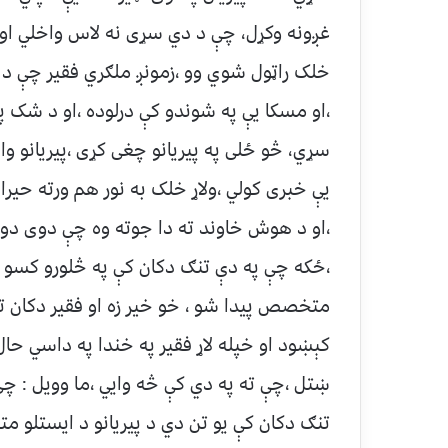
غږونه وکړل، چې د دي سړی نه لاس واخلي او 
خلک راټول شوي وو ،زمونږ ملګري فقیر چې د ه
،او مسکا یې په شوندو کې درلوده ،او د شک په س
سړي، څو ځلی په پیریانو چغی کړی ،پیریانو والا
یې خبری کولي ،ولاړ خلک به نور هم ورته حی
،او د هوش خاوند ته دا جوته وه چې دوی دو
،ځکه چې په دې تنګ دکان کې په څلورو کسو کې ب
متخصص پیدا شو ، خو خیر زه او فقیر دکان ته
کېښود او خپله لاړ فقیر په خندا په داسي حال
ښتل ،چې ته په دي کې څه وايي ،ما وویل : چ
تنګ دکان کې یو تن دي د پیریانو د ایستلو م