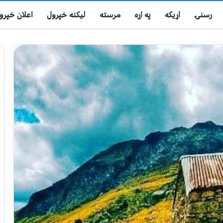
رسنۍ
اړیکه
په اړه
مرسته
لیکنه خپرول
اعلان خپرو