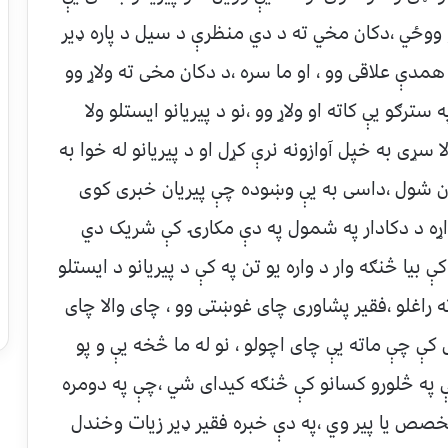
ووځي ،دکان مخي ته د دي منظرې د سیل د پاره ډیر
مدې علاقی وو ، او ما سره ،د دکان مخی ته ولاړ وو
ترګو یې کاته او ولاړ وو ،نو د پیریانو ایستلو ولا
 سړی به خپل آوازونه نرې کړل او د پیریانو له خوا به
ران شول ،داسی به یې وښوده چې پیریان خبری کوی
اړه د دکادار په شمول په دې مکارۍ کې شریک دي
یا څنګه وار د واره یو تن په کې د پیریانو د ایستلو
 راغلو ،فقیر پشاوری چای غوښتی وو ، چای والا چای
 کې چې ماته یې چای اچولو ، نو له ما څخه یې و پو
ې په څلورو کسانو کې څنګه کیدای شي ،چې په دومره
تخصص یا پیر وي ،په دې خبره فقیر ډیر زیات وخندل