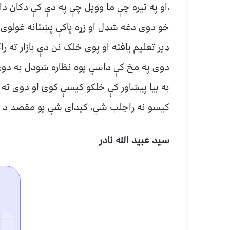
،او په تیره چې ما وویل چې په دې کې دکان دا
خو دوی دغه شډل او زړه پاکې پښتانه غولوی، 
ډیر تعلیم یافته او پوی خلک نن دې بازار ته 
دوی په مخ کې داسي یوه نظاره ښودل به دوی
به بیا پیښاور کې خلکو کیسې کوئ او دوی ته ب
کیسو نه راجلب شي، کیدای شي یو مقصد د 
سید عبید الله نادر