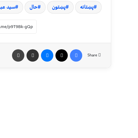
پښتانه
پښتون
حال
سید عبید
Share