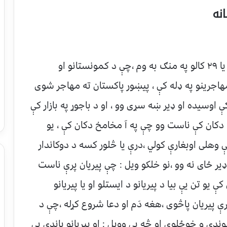
نه
د عوامو په اصطلاح برنده ځواني مې وه د ۲۸ یا ۲۹ کالو په منګ به وم ،چې د کمونستانو او
هاجرینو په ډله کې ، پیښور پاکستان ته مهاجر شوی
اوسیده او ډیر ښه سړی وو ، او د باجوړ په بازار کې
په دکان کې ناست وو چې په آ مخامخ دکان کې ، یو
 وهلی اوبغارې کولي ،درې یا څلور کسه د دوکاندار
ر ځای نه وو ،نو خلکو ویل : چې پیریان پرې ناست
یو تن يې بیا د پیریانو د ایستلو او یا پیریانو
پیریان پاڅوی ،هغه دَم او دعا شروع کړله ،چې د
ډی و خوځلوی او څه یې وویل : او پیریانو باندی یې