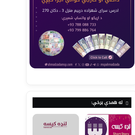
له همدې برخې: