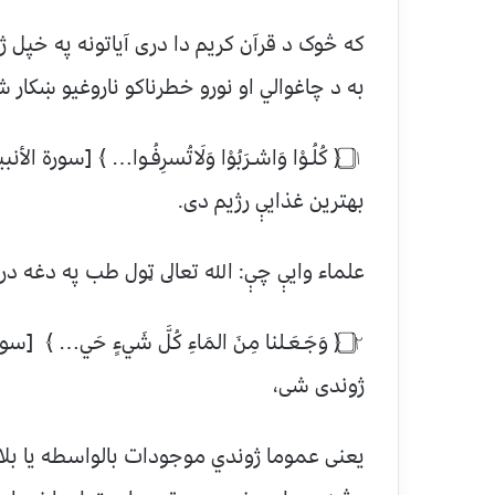
که څوک د قرآن کریم دا درى آياتونه په خپل ژ
به د چاغوالي او نورو خطرناکو ناروغيو ښکار ش
بهترين غذايې رژیم دى.
علماء وايې چې: الله تعالى ټول طب په دغه در
ژوندى شى،
يعنى عموما ژوندي موجودات بالواسطه يا بلا