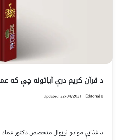
د قرآن کریم درې آياتونه چې که ع
Updated: 22/04/2021
Editorial
د غذايې موادو نړیوال متخصص دكتور عماد ف