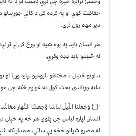
وڅښئ برابره خبره چې تږي ياست او يا نه باي
حفاظت کوي او په ګرده کې د کاڼي جوړېدلو م
ډير مهم رول لري.
هر انسان بايد په يوه شپه او ورځ کې لږ تر ل
له څښلو بايد ډډه وکړي.
د اوبو څښل د مختلفو ناروغيو لپاره وړيا او ب
دلته ورباندى بحث کول نه غواړم ځکه چې موض
انسان لپاره لباس چې پټوي هر څه په خپلې تي
له مضرو شيانو څخه يې ساتي، همدارنګه شپه