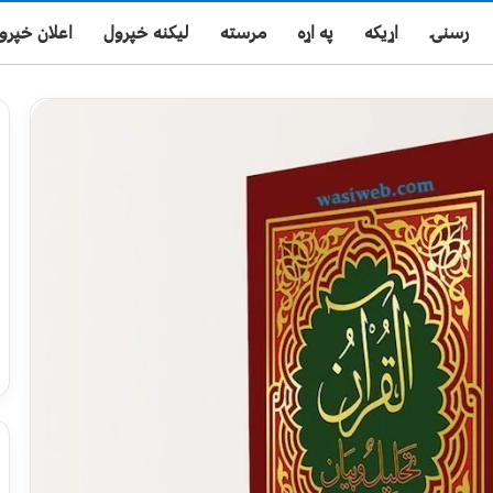
رسنۍ
اړیکه
په اړه
مرسته
لیکنه خپرول
اعلان خپرو