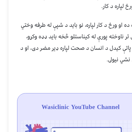
 لپاره د کار.
 او ورځ د کار لپاره، نو بايد د شپې له طرفه وختي
تر ناوخته پورې له کيناستلو څخه بايد ډډه وکړو،
اتې کيدل د انسان د صحت لپاره ډير مضر دى، او د
شي نيولى.
Wasiclinic YouTube Channel