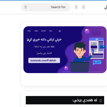
ل
له همدې برخې: