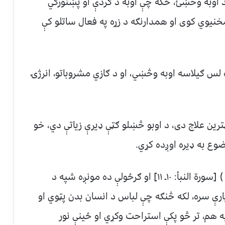
د اوبه وڅښئ، ځکه چې اوبه د ګردې او پښتورګي
خنيوي کوى او همدارنګه د زړه په فعال ساتلو کې
ږه لس ګيلاسه اوبه وڅښي، او د ګازي مشروباتو، انرژۍ
هترین علاج دى، د اوبو څښلو ګټې ډيرې زياتې دي، خو
وع به ډيره اوږده کړي.
۳⃣ ﴿ وَجَعلنا اللَّيلَ لباسًا وَّجعـلنَا الـنَّهارَ معَاشًـا ﴾ [سورة النبأ: ۱۰ـ ۱۱] او ګرځولې ده مونږه شپه د
ارې سره، لکه څنګه چې لباس د انسان بدن پټوي او
 هم، تر څو پکې استراحت وکړي او ځينې نور