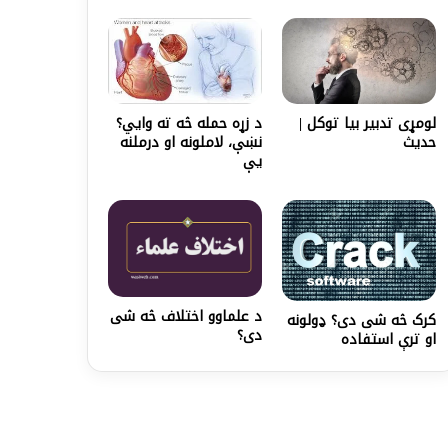
د زړه حمله څه ته وايي؟
لومړی تدبير بيا توکل |
نښې، لاملونه او درملنه
حدیث
يې
د علماوو اختلاف څه شی
کرک څه شی دی؟ ډولونه
دی؟
او ترې استفاده