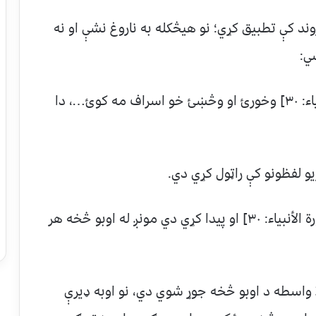
وند کې تطبیق کړي؛ نو هيڅکله به ناروغ نشې او نه
ي:
۱⃣ ﴿ كُلُـوْا وَاشـرَبُوْا وَلَاتُسرِفُـوا… ﴾ [سورة الأنبياء: ۳۰] وخورئ او وڅښئ خو اسراف مه کوئ…، دا
يو لفظونو کې راټول کړي دي.
۲⃣ ﴿ وَجَـعَـلنا مِنَ المَاءِ كُلَّ شَيءٍ حَي… ﴾ [سورة الأنبياء: ۳۰] او پيدا کړي دي مونږ له اوبو څخه هر
 واسطه د اوبو څخه جوړ شوي دي، نو اوبه ډيرې