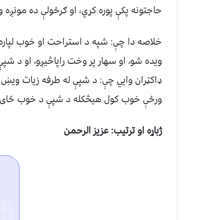
حاجتونه پکې پوره کړي، او ګرځولې ده مونږه ورځ
خلاصه دا چې: شپه د استراحت او خوب لپاره ده
ويده شو، او سهار پر وخت راپاڅيږو، او د شپې 
ډاکټران وايي چې: د شپې له طرفه زيات ويښ پ
ورځې خوب کول هيڅکله د شپې د خوب ځاى ن
ژباړه او ترتيب: عزيز الرحمن