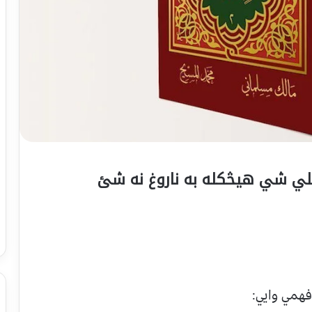
ملي شي هيڅکله به ناروغ نه شئ
همي وايي: