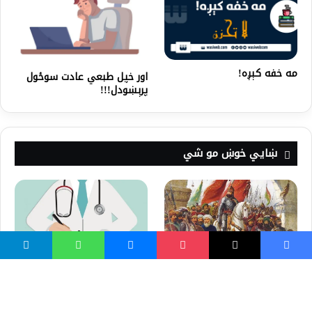
مه خفه کېږه!
اور خپل طبعي عادت سوځول
پرېښودل!!!
ښايي خوښ مو شي
آیا اسلام خشونت را ترویج می
څرنګه ښه ډاکټر واوسو؟
دهد؟