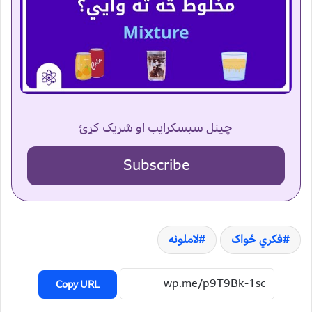
چینل سبسکرایب او شریک کړئ
Subscribe
فکري ځواک
لاملونه
Copy URL