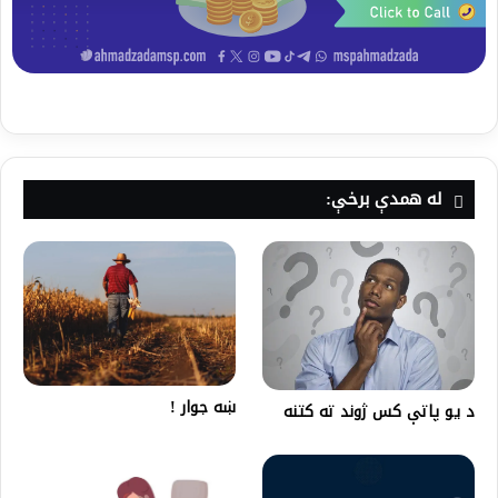
له همدې برخې:
ښه جوار !
د یو پاتې کس ژوند ته کتنه