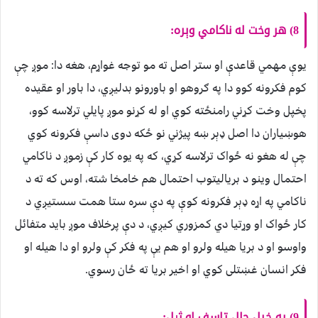
8) هر وخت له ناکامي وېره:
یوې مهمي قاعدې او ستر اصل ته مو توجه غواړم، هغه دا: موږ چې
کوم فکرونه کوو دا په ګروهو او باورونو بدلیږي، دا باور او عقیده
پخپل وخت کړني رامنځته کوي او له کړنو موږ پایلي ترلاسه کوو،
هوښیاران دا اصل ډېر ښه پیژني نو ځکه دوی داسې فکرونه کوي
چې له هغو نه ځواک ترلاسه کړي، که په یوه کار کې زموږ د ناکامي
احتمال وینو د بریالیتوب احتمال هم خامخا شته، اوس که ته د
ناکامي په اړه ډېر فکرونه کوې په دې سره ستا همت سستیږي د
کار ځواک او وړتیا دي کمزوري کیږي، د دې پرخلاف موږ باید متفائل
واوسو او د بریا هیله ولرو او هم یې په فکر کې ولرو او دا هیله او
فکر انسان غښتلی کوي او اخیر بریا ته ځان رسوي.
9) په خپل حال تاسف او ژړل: