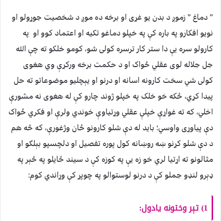
” دماغ ” زموږ د بدن یو غړی او برخه ده موږ د شخصیت جوړولو او
نویو افکارو په باره کې په خپلو دماغو تکیه او اعتماد کوو او په
کارولو سره يې دا ستر کار ترسره کولی شو، کومو خلکو ته چې الله
جل جلاله لوی عقلي ځواک او د حکمت برخه ورکړې وي هغوی
کولی شي سخت کارونه اسانه او درنو او يېچلیو موضوعاتو ته حل
پیدا کړي، ځکه خو خلک په خپلو ژوند چارو کې له هغوی نه مشورې
اخلي، که ته غواړې خپلې عقلي وړتیاوې خوندي ولرې او فکري ځواک
دې پیاوړی واوسي؛ باید له دې شلو کارونو ځان وژغورې، که څه هم
د دې شلو کړنو ښه روښانه کول پوره تفصیل او دلچسپو بېلګو او
مثالونو ته اړتیا لري خو زه یې په کوزه کې د سیند ځایلو په څېر په
ډېرو لنډو جملو کې د درنو لوستوالو په چوپړ کې وړاندي کوم:
1) تېر وختونه یادول: