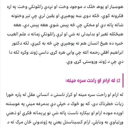
هوښیار او پوهـ خلک د موجود وخت او نږدې راتلونکي وخت په اړه
فکرونه کوي، ځکه دوی ښه پوهېږي او یقین لري چې تېر وختونه
شاته پاته دي او مخکي چې څه پېښ شوي هغه پېښ دي، هغه
هیڅکله تغیر او بدلیدلی نه شي او لرې راتلونکي زمانه د علم الغیب
خبره ده هیڅ انسان هم نه پوهېږي چې څه به کیږي، لکه دکتور
ابراهيم افقي رحمه الله چې وایي هره ګړۍ داسې ژوند وکړه لکه دا
دي چې د ژوند وروستۍ ګړۍ وي.
2) له ارام او راحت سره مینه:
له ارام او راحت سره مینه او کرار ناستی د انساني عقل له پاره خورا
زیات خطرناک دی، که یو څوک د خپلې دې بدمرغه مینې په غوښتنه
اوږده موده ارام او بېکاره ناست پاته شې نو پرېمانه فکري او ذهني
وړتیاوې به وبایلي، ارام کښېناستل یعني په ژوندوني ځان مرګ ته د