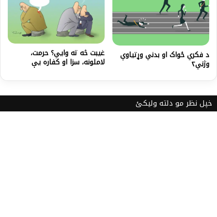
غیبت څه ته وايي؟ حرمت،
د فکري ځواک او بدني وړتیاوې
لاملونه، سزا او کفاره یې
وژني۲
خپل نظر مو دلته ولیکئ