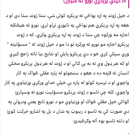
6) خپلې پرېکړي نورو ته سپارل:
د خپل ژوند په اړه یواځې ته پرېکړه کولی شې، ستا ژوند ستا دی او د
هغه په اړه پرېکړي هم یواځې په تاپورې تړاو لري، نورو ته هیڅکله
اجازه مه ورکوه چې ستا د ژوند په اړه پرېکړې وکړي، که د ژوند
پرېکړو اجازه مو نورو ته ورکړه نو دا مو د خپل ژوند له ” مسؤلیته ”
وږې سپکې کړې خو د دې پرېکړو پایلې او نتایج بیا تاته راجع کیږي
او که هر ډول وې ته به یې ګالې او د ژوند له هر ډول پرېکړو مخکي
انسان ته لازمه ده د هغو د سنجولو له پاره عقلي ځواک په کار
واچوي او د ترسره کولو له پاره یې خپلې خدای ورکړې وړتیاوې په کار
واچوي، کله چې تاسو د ژوند پرېکړو مسؤلیت نورو ته وسپارئ
ګواکي خپل عقلي ځواک او وړتیاوې مو د نورو تابع یعني ودرولې په
دې صورت کې به تاسو د ریبوټ په شان د بل په اشارو حرکت کوئ
او دلته تاسو یوه آله وګرځیدئ.