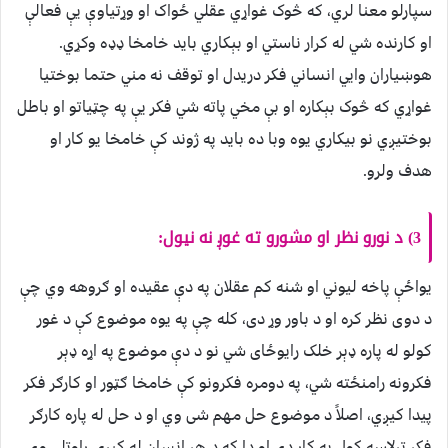
سپارلو معنا لري، که څوک غواړي عقلي ځواک او وړتیاوې یې فعالې
او کارنده شي له کرار ناستي او بېکاري باید خامخا ډډه وکړي.
هوښیاران وایي انساني فکر دریدل او توقف نه مني حتما بوختیا
غواړي که څوک بېکاره او بې مخي پاته شي فکر یې په چټیاتو او باطل
بوختیږي نو بیکاري یوه وبا ده باید په ژوند کې خامخا یو کار او
هدف ولرو.
3) د نورو نظر او مشورو ته غوږ نه نیول:
یواځې پاخه لیوني او شنه کم عقلان په دې عقیده او ګروهه وي چې
د دوی نظر کره او د باور وړ دی، کله چې په یوه موضوع کې د غور
کولو له پاره ډېر خلک رایوځای شي نو د دې موضوع په اړه ډېر
فکرونه رامنځته شي، په دومره فکرونو کې خامخا ګټور او کارګر فکر
پیدا کیږي، اصلاً د موضوع حل مهم شی وي او د حل له پاره کارګر
فکر ترلاسه کول په کار دي او دا که د هر انسان له کپرۍ راوتلی وي