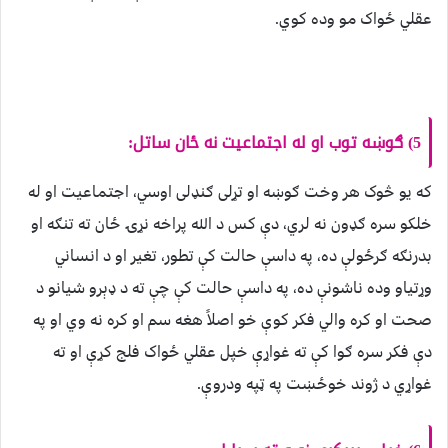
عقلي ځواک مو وده کوي.
5) ګوښه توب او له اجتماعیت نه ځان ساتل:
که یو څوک هر وخت ګوښه او تړلی ګنډلی اوسي، اجتماعیت او له
خلکو سره ګډون نه لري، دې کس د الله پراخه نړۍ ځان ته تنګه او
بدرنګه ګرځولې ده، په داسې حالت کې تطور، تغیر او د انساني
وړتیاو وده ناشونې ده، په داسې حالت کې چې ته د ډېرو شیانو د
صحت او کره والي فکر کوې خو اصلاً هغه سم او کره نه وي او په
دې فکر سره ګوا کې ته غواړې خپل عقلي ځواک فلج کړې او ته
غواړي د ژوند خوځښت په ټپه ودروې.