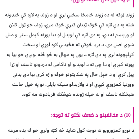
ژوند ټوکه نه ده ژوند خامخا سختي لري او د ژوند په لاره کې خنډونه
شته په دې لاره کې څوک ټپیان کیږي څوک مري، ژوند خو ټول ګلان
او ورېښم نه دي، په دې لاره کې لوېدل او بیا پورته کېدل ستر او منل
شوی اصل دی، د بریا څوکي ته غځیدلې لاره لوړې او سخت
کږلېچونه لري په دې لاره د یون په مهال به څو ځله لویږې خو بیا به
پورته کیږې او دا چې ته د لوېدلو او ناکامي له دردونو تاسف او ژړا
پیل کړې او د خپل حال په شکایتونو خوله وازه کړې بیا دي بدني
ووړتیا کمزورې کیږي او د ولاړیدلو سیکه بایلې، نو په خپل حالت
هیڅکله تاسف او له خپله ژونده هیڅکله فریادونه مه کوه.
10) د مخالفینو د ضعف نکتو ته توجه:
د نورو کمزورویو ته توجه کول شاید څه ګټه ولري خو له بده مرغه