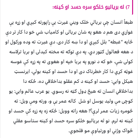
7) له بریالیو خلکو سره حسد او کینه:
طبعاُ انسان چې بریالي خلک ویني غیرت یې راپورته کیږي او زړه یې
غواړي دی هم د هغو په شان بریالی او کامیاب شي خو دا کار تر دې
ځایه “غبطه” بلل کیږي او دا ښه کار دی، دې غیرت ته وده ورکول او
د هغه فعالول ګټور دي، په دې توګه ته مخته کیدلی او بریا ترلاسه
کولی شې، خو که د نورو په بریا خپه او هغوی ته په زړه کې غوسه
غوټه کړي دا کار خطرناک دی او دا حسد او کینه بولي، ایرنسټ
هيكل وایي: حسد او کینه د کم عقلو بداخلاقي ده، ځکه دا
بداخلاقي انسان ته هیڅ ډول ګټه نه رسوي. یو عرب عالم وایي: یو
کوچی مې ولید یوسل او شل کاله عمر یې و، ورته ومې ویل: ته
څومره زیات عمر لرې؟! هغه راته وویل: ځکه زه په زړه کې حسد او
کینه نه لرم. نو له بریالیو خلکو سره حسد او کینه ستاسو عقلي
ځواک وژني او وړتیاوې مو فلجوي.