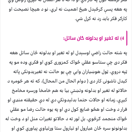
په هغه پسې ګرځېدل هیڅ اهمیت نه لري، نو د هیچا نصیحت او
کارګر فکر باید رد نه کړل شي.
4) له تغیر او بدلونه ځان ساتل:
په شته حالت راضي اوسېدل او له تغیر او بدلونه ځان ساتل هغه
فکر دی چې ستاسو عقلي ځواک کمزوری کوي او فکري وده مو په
ټپه دروي، ټول هوښیاران وایي چې یو حالت نه تغیریدونکی پاته
کیدل ناشونی کار دی ( دوام الحال من المحال)، که ته هر څومره د
حالاتو له تغیر او بدلونه وتښتې بیا به هم خامخا ورسره مخامخ
کیږې، زمانه او حالات حتما بدلېدونکي دي له دې حقیقته منډې او
فرار د وخت او هڅو ضایع کول دي او په یوه حالت رضا مو عقلي
ځواک منجمد ګرځوي، بل لور ته د حالاتو تغیرات منل او د وخت له
بدلونونو سره ځان عیارول او تیارول ستا وړتیاوې پیاوړې کوي او