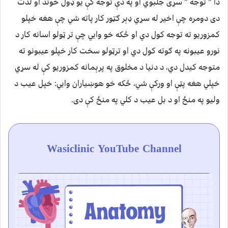
دا ” توجه ” سړی جلبوي او په دې توجه کې یو ډول خوند او لذت
دی دومره چې اخیر له سړي ډېر ګټور کار پاته شي چې هغه خپلو
کمزوریو ته توجه کول دي او ځکه خو وایي چې تر ټولو اسانه کار د
نورو عیبونه په ګوته کول دي او ترټولو سخت کار خپلو عیبونو ته
متوجه کیدل دي، د دنیا د مخلوق په پرېمانه کمزوریو کې له سړي
خپلي هغه پټې او ورکې شي، ځکه خو هوښیاران وایي: خپل عیب د
ولیو په منځ او د بل عیب د کلي په منځ کې دی.
Wasiclinic YouTube Channel