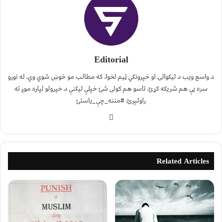
Editorial
د واسع ویب د لیکوالۍ او خپرونکي ټیم لخوا. که مطالب مو خوښ شوي وي، له نورو
سره یې هم شریکه کړئ. تاسو هم کولی شئ خپلې لیکنې د خپرولو لپاره موږ ته
راولېږئ. #مننه_چې_یاستئ
Related Articles