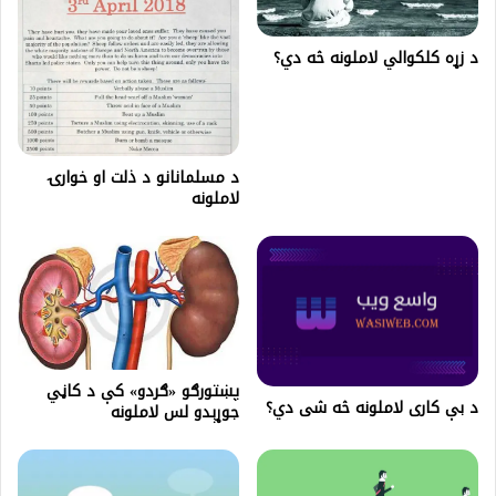
د زړه کلکوالي لاملونه څه دي؟
د مسلمانانو د ذلت او خوارۍ
لاملونه
پښتورګو «ګردو» کې د کاڼي
د بې کاری لاملونه څه شی دي؟
جوړېدو لس لاملونه