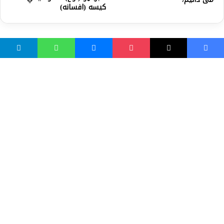
کيسه (افسانه)
واسع ویب
کور پاڼه
زموږ په اړه
موږ سره اړیکه
مرسته کول
یوتیوب چینلونه
ټولنیزو رسنیو کې
مینو