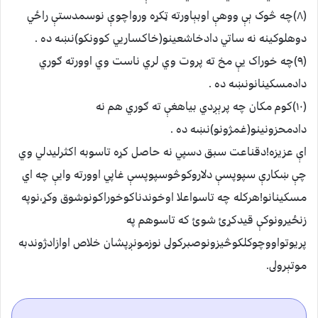
(٨)چه څوک ېې ووهې اوبېاورته ټکړه ورواچوې نوسمدستې راځي
دوهلوکينه نه ساتي دادخاشعينو(خاکساريي کوونکو)نښه ده .
(٩)چه خوراک يې مخ ته پروت وي لري ناست وي اوورته ګوري
دادمسکينانونښه ده .
(١٠)کوم مکان چه پرېږدي بياهغې ته ګوري هم نه
دادمحزونينو(غمژونو)نښه ده .
اې عزيزه!دقناعت سبق دسپي نه حاصل کړه تاسوبه اکثرليدلي وي
چې ښکارې سپوپسې دلاروکوڅوسپوپسې غاپي اوورته وايې چه اي
مسکينانو!هرکله چه تاسواعلا اوخوندناکوخوراکونوشوق وکړ،نوپه
زنځيرونوکې قيدکړئ شوئ که تاسوهم په
پريوتواووچوکلکوڅيزونوصبرکولى نوزمونږپشان خلاص اوازادژوندبه
موتېرولى.