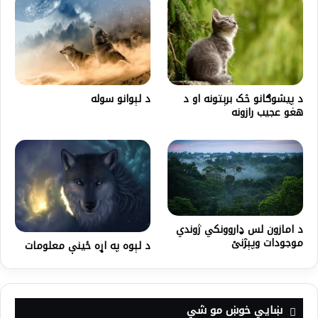
د پیشوګانو څک برېتونه او د
د لېوانو سوله
هغو عجیب رازونه
د امازون لس ډاروونکي ژوندي
موجودات وپېژنئ
د لېوه په اړه ځینې معلومات
ښايي خوښ مو شي