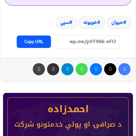
حیوان
خويونه
سپي
Copy URL