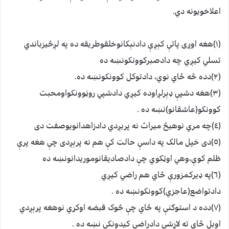
اعلاخويونه دي.
(١)هغه اوږى پاتې کېږې دادنېکانوخلقوطريقه ده په لږڅيزباندي
تسلي کيږي چه دادصبرکوونکونښه ده
(٢)دده څه ځاي نوي، دادتوکل کوونکونښه ده.
(٣)هغه دشپې ډېرلږاوده کيږي دادشپي روڼوونکواومحبت
کوونکو(عاشقانو)نښه ده .
(٤)چه مري نوهيڅ ميراث نه پريږدي دادزاهدانويوصفت دى
(٥)دى خپل مالک په داسې حالت کې هم نه پرېږدى چې هغه پرې
ظلم کوې،وهي اوټکوي چې دادصاديقانوموريدانونښه ده
(٦)په ډيرکمزورې ځاي هم راضي کيږي
دادتواضع(عاجزي)کوونکونښه ده .
(٧)دده د استوګنې په ځاي چې څوک قبضه اوکړي نوهغه پرېږدي
اوبل ځاي ته لاړشي دادراضي کيدونکې نښه ده .