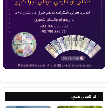
له همدې برخې: