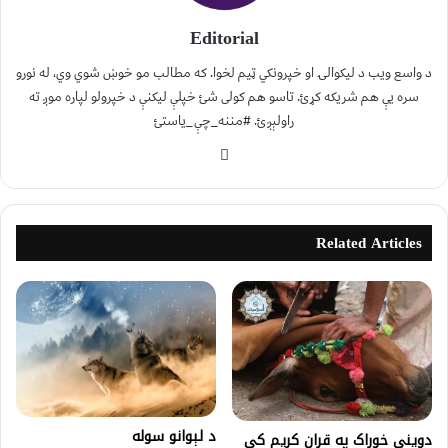
Editorial
د واسع ویب د لیکوالۍ او خپرونکي ټیم لخوا. که مطالب مو خوښ شوي وي، له نورو
سره یې هم شریکه کړئ. تاسو هم کولی شئ خپلې لیکنې د خپرولو لپاره موږ ته
راولېږئ. #مننه_چې_یاستئ
Related Articles
د لېوانو سوله
دوینې خوراک په قران کریم کې