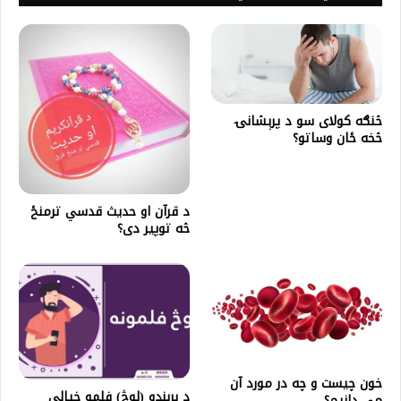
څنګه کولاى سو د پرېشانۍ
څخه ځان وساتو؟
د قرآن او حدیث قدسي ترمنځ
څه توپير دی؟
خون چیست و چه در مورد آن
د بربنډو (لوڅ) فلمو خيالي
می دانیم؟