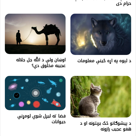
حرام دی
اوښان ولې د الله جل جلاله
د لېوه په اړه ځینې معلومات
عجيبه مخلوق دي؟
فضا ته لیږل شوي لومړني
حیوانات
د پیشوګانو څک برېتونه او د
هغو عجیب رازونه