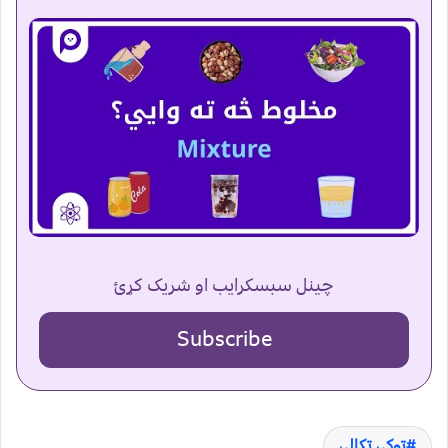
چینل سبسکرایب او شریک کړئ
Subscribe
ټوکې ټکالې