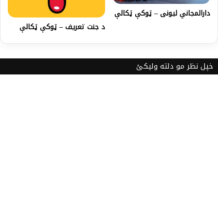
دارالمجاني ليونی – ټوکې ټکالې
د جنت تعريف – ټوکې ټکالې
خپل نظر مو دلته ولیکئ