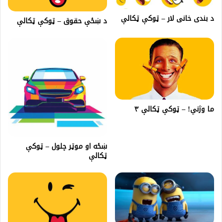
د بندی خانی لار – ټوکې ټکالې
د ښځې حقوق – ټوکې ټکالې
ما وژني! – ټوکې ټکالې ۳
ښځه او موټر چلول – ټوکې
ټکالې