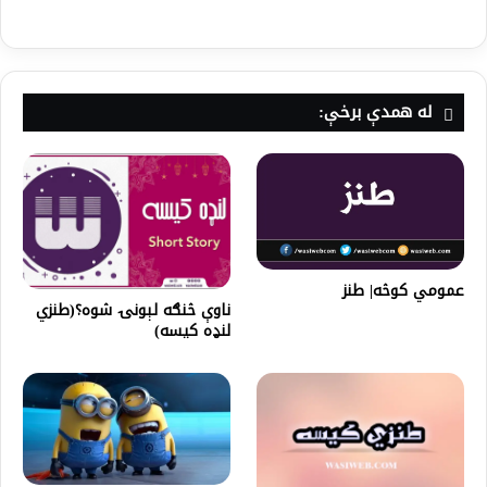
له همدې برخې:
عمومي کوڅه| طنز
ناوې څنګه لېونۍ شوه؟(طنزي
لنډه کيسه)