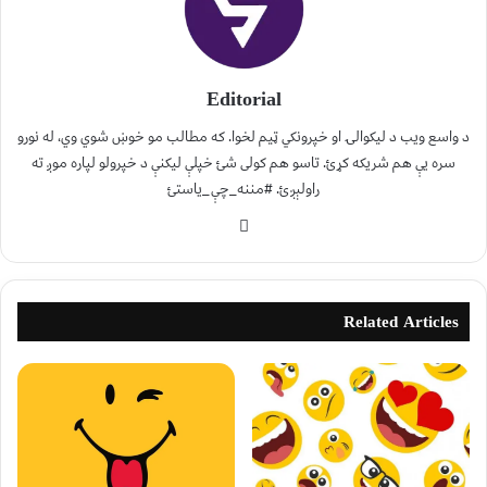
Editorial
د واسع ویب د لیکوالۍ او خپرونکي ټیم لخوا. که مطالب مو خوښ شوي وي، له نورو
سره یې هم شریکه کړئ. تاسو هم کولی شئ خپلې لیکنې د خپرولو لپاره موږ ته
راولېږئ. #مننه_چې_یاستئ
Related Articles