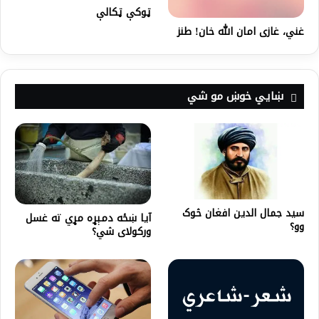
ټوکې ټکالې
غني، غازی امان الله خان! طنز
ښايي خوښ مو شي
سید جمال الدین افغان څوک
آیا ښځه دمېړه مړي ته غسل
وو؟
ورکولای شي؟