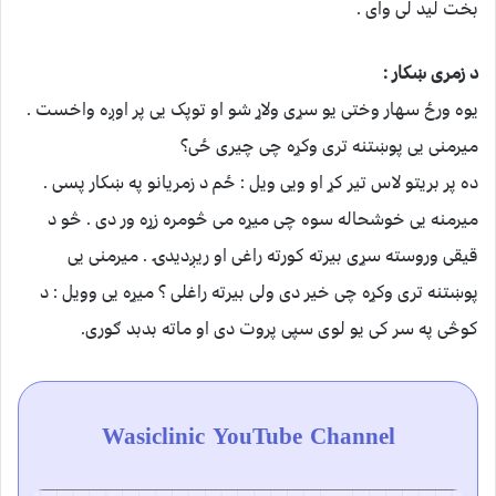
بخت لید لی وای .
د زمری ښکار :
یوه ورځ سهار وختی يو سړی ولاړ شو او توپک يی پر اوږه واخست .
میرمنی يی پوښتنه تری وکړه چی چيری ځی؟
ده پر بریتو لاس تير کړ او ويی ویل : ځم د زمریانو په ښکار پسی .
میرمنه يی خوشحاله سوه چی میړه می څومره زړه ور دی . څو د
قیقی وروسته سړی بیرته کورته راغی او ریږدیدۍ . میرمنی يی
پوښتنه تری وکړه چی خیر دی ولی بیرته راغلی ؟ میړه يی وویل : د
کوڅی په سر کی يو لوی سپی پروت دی او ماته بدبد ګوری.
Wasiclinic YouTube Channel