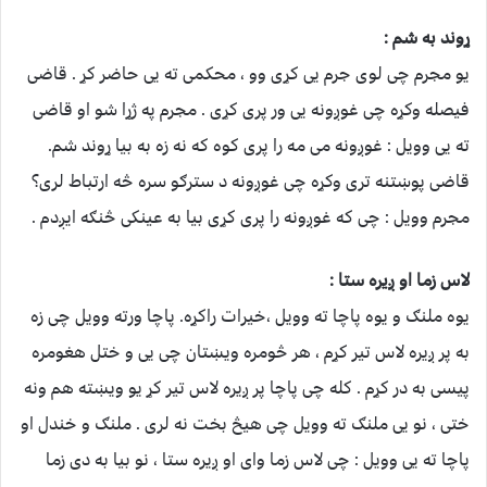
ړوند به شم :
یو مجرم چی لوی جرم يی کړی وو ، محکمی ته يی حاضر کړ . قاضی
فیصله وکړه چی غوږونه یی ور پری کړی . مجرم په ژړا شو او قاضی
ته يی وویل : غوږونه می مه را پری کوه که نه زه به بیا ړوند شم.
قاضی پوښتنه تری وکړه چی غوږونه د سترګو سره څه ارتباط لری؟
مجرم وویل : چی که غوږونه را پری کړی بيا به عینکی څنګه ايږدم .
لاس زما او ږیره ستا :
یوه ملنګ و یوه پاچا ته وویل ،خیرات راکړه. پاچا ورته وویل چی زه
به پر ږیره لاس تیر کړم ، هر څومره ويښتان چی یی و ختل هغومره
پیسی به در کړم . کله چی پاچا پر ږیره لاس تیر کړ يو ویښته هم ونه
ختی ، نو يی ملنګ ته وویل چی هيڅ بخت نه لری . ملنګ و خندل او
پاچا ته يی وویل : چی لاس زما وای او ږیره ستا ، نو بیا به دی زما