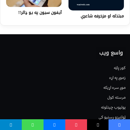
آیفون سیون په یو ډالر!!
مبتذله او مزخرفه شاعري
واسع ویب
کور پاڼه
زموږ په اړه
موږ سره اړیکه
مرسته کول
یوتیوب چینلونه
ټولنیزو رسنیو کې