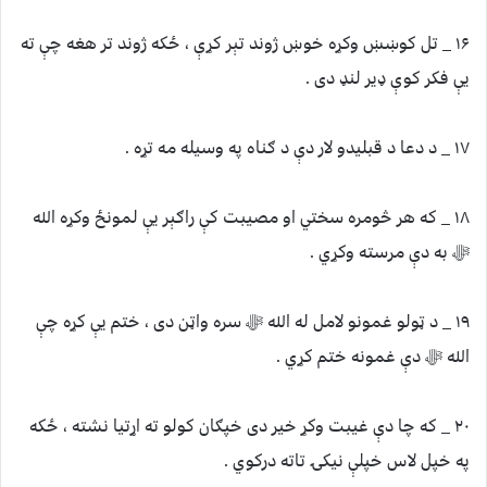
۱۶ _ تل کوښښ وکړه خوښ ژوند تېر کړې ، ځکه ژوند تر هغه چې ته
یې فکر کوې ډیر لنډ دی .
۱۷ _ د دعا د قبلیدو لار دې د ګناه په وسیله مه تړه .
۱۸ _ که هر څومره سختي او مصیبت کې راګېر يې لمونځ وکړه الله
ﷻ به دې مرسته وکړي .
۱۹ _ د ټولو غمونو لامل له الله ﷻ سره واټن دی ، ختم یې کړه چې
الله ﷻ دې غمونه ختم کړي .
۲۰ _ که چا دې غیبت وکړ خیر دی خپګان کولو ته اړتیا نشته ، ځکه
په خپل لاس خپلې نیکۍ تاته درکوي .