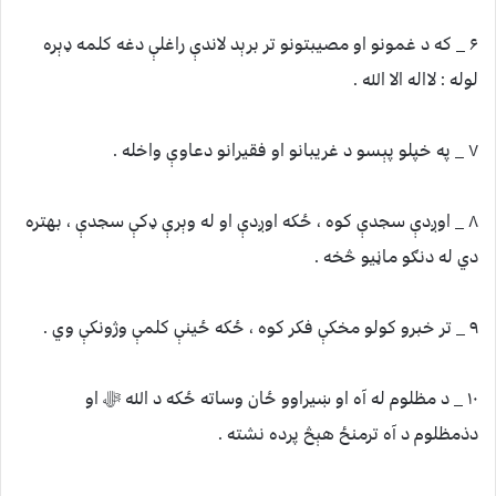
۶ _ که د غمونو او مصیبتونو تر برېد لاندې راغلې دغه کلمه ډېره
لوله : لااله الا الله .
۷ _ په خپلو پېسو د غریبانو او فقیرانو دعاوې واخله .
۸ _ اوږدې سجدې کوه ، ځکه اوږدې او له وېرې ډکې سجدې ، بهتره
دي له دنګو ماڼیو څخه .
۹ _ تر خبرو کولو مخکې فکر کوه ، ځکه ځينې کلمې وژونکې وي .
۱۰ _ د مظلوم له آه او ښیراوو ځان وساته ځکه د الله ﷻ او
دذمظلوم د آه ترمنځ هېڅ پرده نشته .