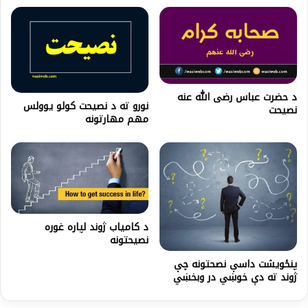
د حضرت عباس رضی الله عنه
نورو ته د نصیحت کولو يوولس
نصيحت
مهم مهارتونه
د کامیاب ژوند لپاره غوره
نصیحتونه
پنځویشت داسې نصحتونه چې
ژوند ته دې خوښي در وبخښي