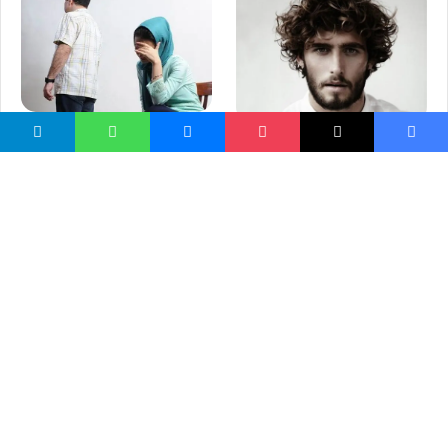
د واده وروسته د خاوند خطا او
د ویښتانو د ساتني په اړه لس
نیمګړتیاوې
(۱۰) غلط باورونه!
قرآن کتاب تربیت و راهنمای
په آخرت باندې د ايمان مفهوم،
امت اسلامی
حكمتونه ، او اهميت یې