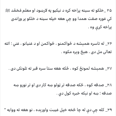
۲۵ _خلکو ته سینه پراخه کړہ د نیکیو په لارښود او معلم مُحَمَّد ﷺ
کې غورہ صفت ھمدا وو چې ھغه خپله سینه د خلکو پر وړاندی
پراخه کړې وہ .
۲۶_ له تاسره همېشه د ځواکمنو ، ځواکمن او د غنیانو ، غني ؛ الله
تعالی مل دی ، هېڅ وېره مکوه .
۲۷_ همېشه لمونځ کوه ، ځکه هغه ستا سره قبر ته تلونکی دی .
۲۸_ صدقه کوه ، ځکه صدقه تر ټولو ښه کار دی او تر نورو ښه
صدقه ؛ ښه او نېکه خبره کول دي .
۲۹_ کله چې دې له چا څخه خپل غیبت واورېده ، نو هغه ته ووایه ”