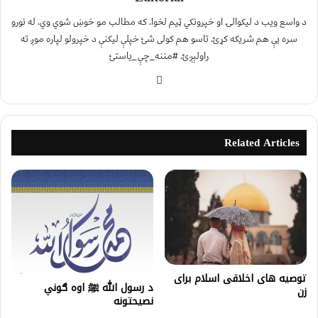
د واسع ویب د لیکوالۍ او خپرونکي ټیم لخوا. که مطالب مو خوښ شوي وي، له نورو
سره یې هم شریکه کړئ. تاسو هم کولی شئ خپلې لیکنې د خپرولو لپاره موږ ته
راولېږئ. #مننه_چې_یاستئ
Related Articles
توصیه های اخلاقی اسلام برای
د رسول الله ﷺ اوه ګوني
زن
نصيحتونه