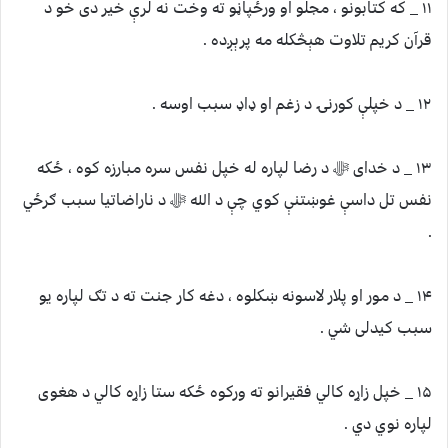
۱۱ _ که کتابونو ، مجلو او ورځپاڼو ته وخت نه لرې خیر دی خو د
قرآن کریم تلاوت هېڅکله مه پرېږده .
۱۲ _ د خپلې کورنۍ د زغم او ډاډ سبب اوسه .
۱۳ _ د خدای ﷻ د رضا لپاره له خپل نفس سره مبارزه کوه ، ځکه
نفس تل داسې غوښتنې کوي چې د الله ﷻ د ناراضاتیا سبب ګرځي
.
۱۴ _ د مور او پلار لاسونه ښکلوه ، دغه کار جنت ته د تګ لپاره یو
سبب کیدلی شي .
۱۵ _ خپل زاړه کالي فقیرانو ته ورکوه ځکه ستا زاړه کالي د هغوی
لپاره نوي دي .