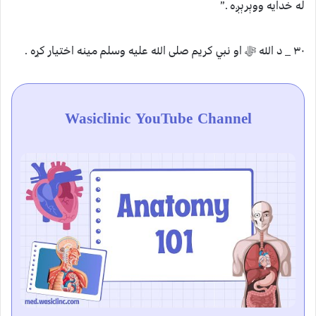
له خدایه ووېرېږه .”
۳۰ _ د الله ﷻ او نبي کریم صلی الله علیه وسلم مینه اختیار کړه .
Wasiclinic YouTube Channel