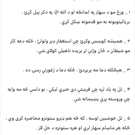
۱ _ ورځ مو د سهار په لمانځه او د الله ﷻ په ذکر پېل کړئ ،
بریالیتوبونه به مو قدمونه ښکل کړي .
۲ _ همېشه کوښښ وکړئ چې استغفار ډېر ولولئ ، ځکه دغه کار
مو شیطان د ځان وژنې تر بریده ناهيلی کولای شي .
۳ _ هېڅکله دعا مه پریږدئ ، ځکه دعا د ژغورنې رسۍ ده .
۴ _ تل په یاد لره چې فرښتې دې خبرې لیکي ، نو داسې څه مه وایه
چې وروسته پرې پښېمانه شې .
۵ _ تل خوشبین اوسه ، که څه هم ډېرو ستونزو محاصره کړی وې ،
ځکه هر ماښام سهار لري او هره ستونزه د حل لار .