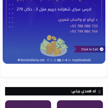
له همدې برخې: