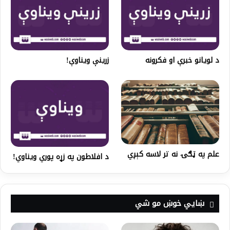
د لویانو خبرې او فکرونه
زرینې ویناوې!
علم په ټګۍ نه تر لاسه کېږي
د افلاطون په زړه پوري ویناوي!
ښايي خوښ مو شي