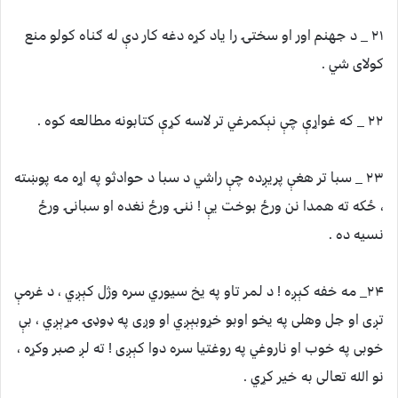
۲۱ _ د جهنم اور او سختۍ را یاد کړه دغه کار دې له ګناه کولو منع
کولای شي .
۲۲ _ که غواړې چې نېکمرغي تر لاسه کړې کتابونه مطالعه کوه .
۲۳ _ سبا تر هغې پریږده چې راشي د سبا د حوادثو په اړه مه پوښته
، ځکه ته همدا نن ورځ بوخت یې ! ننۍ ورځ نغده او سبانۍ ورځ
نسیه ده .
۲۴_ مه خفه کېږه ! د لمر تاو په یخ سیوري سره وژل کېږي ، د غرمې
تږی او جل وهلی په یخو اوبو خړوبېږي او وږی په ډوډۍ مړېږي ، بې
خوبی په خوب او ناروغي په روغتیا سره دوا کېږی ! ته لږ صبر وکړه ،
نو الله تعالی به خیر کړي .