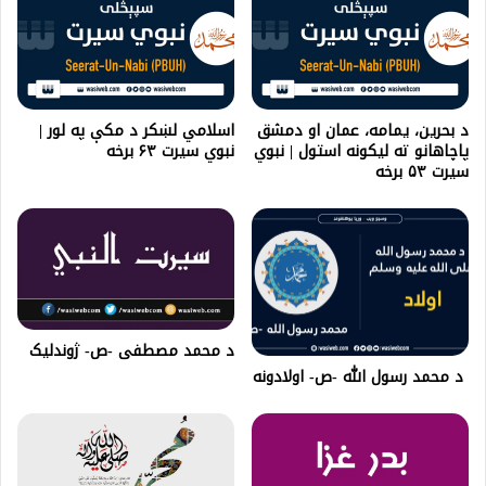
د بحرین، یمامه، عمان او دمشق
اسلامي لښكر د مكې په لور |
پاچاهانو ته لیکونه استول | نبوي
نبوي سیرت ۶۳ برخه
سیرت ۵۳ برخه
د محمد مصطفی -ص- ژوندليک
د محمد رسول الله -ص- اولادونه