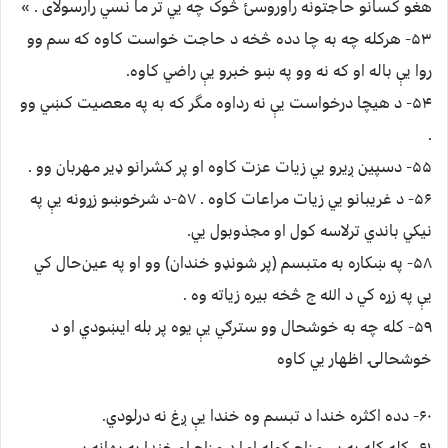
هغو کسانو حاجتونه راوروسئ څوک چه يي تر ما نسي رارسولاى . »
۵۳- ﻫﺮکله چه به چا دده څخه د حاجت خواست کاوه که سم وو
روا يې باله او که نه وو په ښو خبرو يې راضي کاوه.
۵۴- د هيچا درخواست يې نه رداوه ﻣﮕﺮ که به په ﻣﻌﺼﻴﺖ کښي وو
.
۵۵- دسپين ږيرو يي زيات عزت کاوه او پر کشرانو ډير ﻣﻬﺮﺑﺎﻥ وو .
۵۶- د ﻏﺮﻳﺒﺎنو يي زيات ﻣﺮﺍﻋﺎﺕ کاوه . ۵۷-د شرخوښو زړونه يې په
ﻧﻴﮑﻲ باندي ترلاسه کول او ﻣﺠﺬﻭبول يي.
۵۸- په ښکاره به ﻣﺘﺒﺴﻢ (پر شونډو خندان) وو او په ﻋﻴﻦﺣﺎﻝ کي
يې په زړه کي د الله ج څخه بيره ﺯﻳﺎته وه .
۵۹- کله چه به خوشحال وو سترګي يې يوه پر بله ايښودي او د
خوشحالۍ ﺍﻇﻬﺎﺭ يي کاوه
۶۰- دده ﺍﮐﺜﺮه ﺧﻨﺪا د ﺗﺒﺴﻢ ﻭه خندا يې ږغ نه درلودي.
۶۱- کله کله به يې ﻣﺰﺍﺡ کوله اما د مزاح او خندا په ﺑﻬﺎﻧﻪ يي