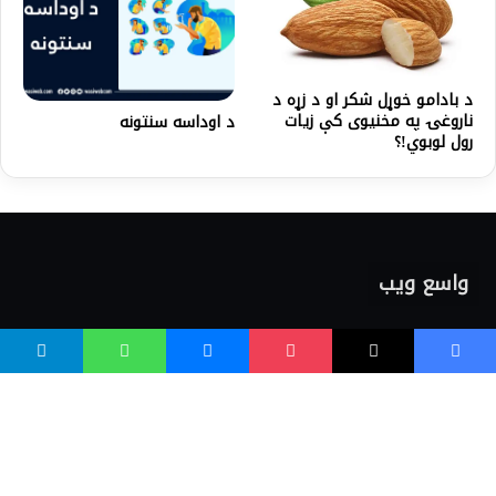
د بادامو خوړل شکر او د زړه د
ناروغۍ په مخنیوی کې زیات
د اوداسه سنتونه
رول لوبوي!؟
واسع ویب
کور پاڼه
زموږ په اړه
موږ سره اړیکه
مرسته کول
یوتیوب چینلونه