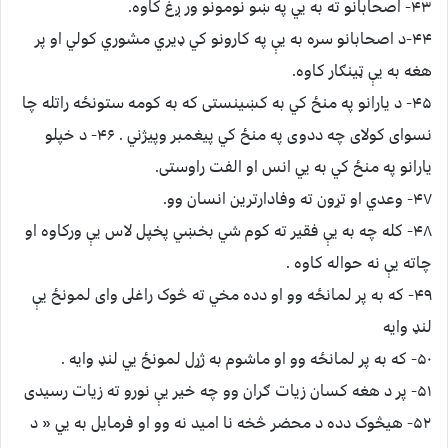
۴۳- ﺍﺻﺤﺎبانو ته به يي په ښو نومونو ور ږغ کاوه.
۴۴-د ﺍﺻﺤﺎبانو سره به يې په ﮐﺎرونو کي ډيري مشوري کولي او پر
هغه به يې ټينګار کاوه.
۴۵- ﺩ يارانو په منځ کي به کښينستى که به کومه ستونځه راتله چا
نسواى کولاى چه ددوى په منځ کي پيغمبر وپيژني . ۴۶- د خپلو
ﻳﺎﺭﺍنو په منځ کي به يي ﺍﻧﺲ اﻭ ﺍﻟﻔﺖ راوستى.
۴۷- وعدي او تړون ته ﻭﻓﺎﺩﺍﺭﺗﺮﻳﻦ انسان وو.
۴۸- کله چه به يې ﻓﻘﻴﺮ ته کوم شي بخښي پخپل لاس يې ورکاوه او
چاته يې نه حواله کاوه .
۴۹- که به پر لمانځه وو او دده مخي ته څوک راغلى واى لمونځ يې
لنډ وايه
۵۰- که به پر لمانځه وو او ماشوم به ژړل لمونځ يي لنډ وايه .
۵۱- پر د هغه کسان زيات ګران وو چه خير يې نورو ته زيات رسيدى
۵۲- هيڅوک دده د ﻣﺤﻀﺮ څخه ﻧﺎ ﺍﻣﻴﺪ نه وو او فرمايل به يي « د