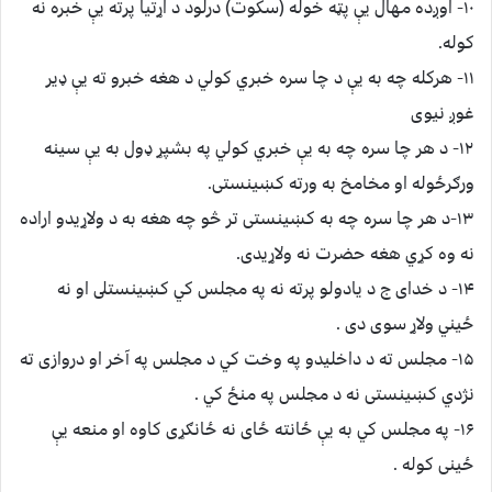
۱۰- اوږده مهال يې پټه خوله (ﺳﮑﻮت) درلود د اړتيا پرته يې خبره نه
کوله.
۱۱- ﻫﺮکله چه به يې د چا سره خبري کولي د هغه خبرو ته يې ډير
غوږ نيوى
۱۲- د هر چا سره چه به يې خبري کولي په بشپړ ډول به يې سينه
ورګرځوله او مخامخ به ورته کښينستى.
۱۳-د هر چا سره چه به کښينستى تر څو چه هغه به د ولاړيدو اراده
نه وه کړي هغه ﺣﻀﺮﺕ نه ولاړيدى.
۱۴- د خداى ج د يادولو پرته نه په مجلس کي کښينستلى او نه
ځيني ولاړ سوى دى .
۱۵- مجلس ته د داخليدو په وخت کي د مجلس په ﺁﺧﺮ او دروازى ته
نژدي کښينستى نه د مجلس په منځ کي .
۱۶- په ﻣﺠﻠﺲ کي به يې ځانته ځاى نه ځانګړى کاوه او منعه يې
ځينى کوله .