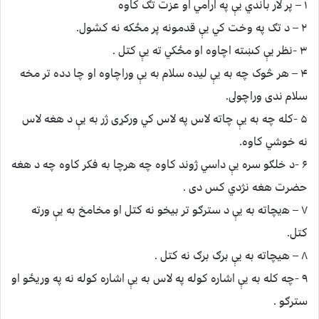
۱ – پر لار باندي يې په ارامي او عزت تګ کاوه
۲ – د تګ په وخت کي يې قدمونه پر مځکه نه کشول.
۳ -نظر يې کښته اچاوه او مځکي ته يې کتل .
۴ – ﻫﺮ څوک چه به يې ليده سلام به يې وراچاوه او چا دده تر مخه
سلام ندى وراچولى.
۵ -کله چه به يې چاته لاس په لاس کي ورکړى ژر به يې د هغه لاس
نه خوشي کاوه.
۶ -د خلګو سره يې داسي ژوند کاوه چه هرچا به فکر کاوه چه د هغه
حضرت هغه نژدي کس دى .
۷ – ﻫيچاته به يې د سترګو تر بيخو نه کتل او مخامخ به يې ورته
کتل.
۸ – هيچاته به يې برګ برګ نه کتل .
۹ -چه کله به يې اشاره کوله په لاس به يې اشاره کوله نه په وريځو او
سترګو .