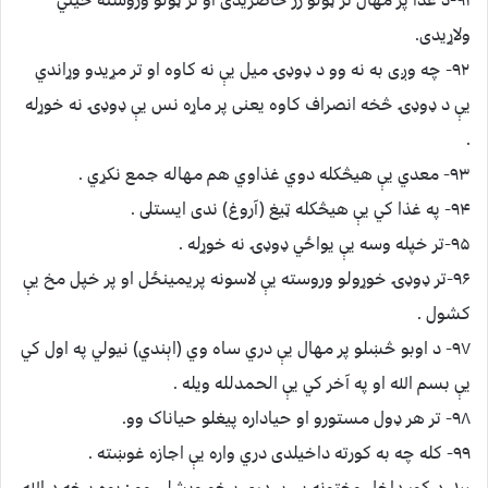
ولاړيدى.
۹۲- چه وږى به نه وو د ډوډۍ ميل يې نه کاوه او تر مړيدو وړاندي
يې د ډوډۍ څخه انصراف کاوه يعنى پر ماړه نس يې ډوډۍ نه خوړله
.
۹۳- ﻣﻌﺪي يې هيڅکله دوي غذاوي هم مهاله جمع نکړي .
۹۴- په ﻏﺬﺍ کي يې هيڅکله ټيغ (آروغ) ندى ايستلى .
۹۵-تر خپله وسه يې يواځي ډوډۍ نه خوړله .
۹۶-تر ډوډۍ خوړولو وروسته يې لاسونه پريمينځل او پر خپل مخ يې
کشول .
۹۷- د اوبو څښلو پر مهال يې دري ساه وي (اېندي) نيولي په اول کي
يې ﺑﺴﻢ ﺍﻟﻠﻪ اﻭ په ﺁﺧﺮ کي يې ﺍﻟﺤﻤﺪﻟﻠﻪ ويله .
۹۸- تر هر ډول مستورو او حياداره پيغلو ﺣﻴﺎناک وو.
۹۹- کله چه به کورته داخيلدى دري واره يې اجازه غوښته .
۱۰۰- د کور داخل وختونه يي پر دري برخو ويشلي وو : يوه برخه د الله