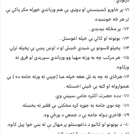
۷۱-پر خاورو کښينستي او ډوډۍ يې هم ورباندي خوړله مګر پاکي يې
تر هر څه خوښيده.
۷۲- پر مځکه بيديدى .
۷۳- بوټونه او کالي يې خپله اغوستل .
۷۴- پخپلو لاسونو يي شيدي څښلى او د اوښ پښي يې پخپله تړلي.
۷۵- ﻫﺮ ﻣﺮکب چه به ورته ﻣﻬﻴﺎ وو ورباندي سپريدى او فرق نه
ورکاوه.
۷۶-ﻫﺮځاى ته چه به تلى هغه خپله عبا (چپني ته ورته جامه ده ) يي
همواروله او ګټه يې ځيني اخستله .
۷۷- دده ﺣﻀﺮﺕ اکثره جامي سپيني وي.
۷۸- چه نوى جامه به جوړه کړه مخکنۍ يې ﻓﻘﻴﺮ ته بخښله.
۷۹- ﻓﺎﺧﺮﻱ ډوله جامه يي د جمعي د ورځي وه.
۸۰- د بوټونو او کاليو د داغوستلو پر مهال يې له ښي خوا پيل کاوه.
۸۱- ببر او خيرن ويښتان يې ﮐﺮﺍﻫﺖ ګڼل.