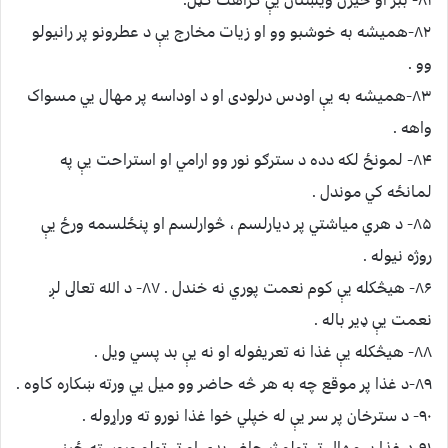
۸۲-ﻫﻤﻴﺸﻪ به ﺧﻮﺷﺒﻮ وو او زيات ﻣﺨﺎﺭﺝ يې د عطرونو پر رانيولو
وو .
۸۳-ﻫﻤﻴﺸﻪ به يې اودس درلودى او د اوداسه پر مهال يي مسواک
واهه .
۸۴- لمونځ لکه دده د سترګو نور وو ارامي او استراحت يې په
لمانځه کي موندل .
۸۵- د هري مياشتي پر ديارلسم ، څوارلسم او پنځلسمه ورځ يې
روژه نيوله .
۸۶- هيڅکله يې کوم نعمت پوري نه خندل . ۸۷- د الله تعالى لږ
ﻧﻌﻤﺖ يې ډير باله .
۸۸- هيڅکله يې غذا نه ﺗﻌﺮيفوله او نه يې بد پسي ويل .
۸۹-د ﻏﺬﺍ پر موقع چه به هر څه ﺣﺎﺿﺮ وو ﻣﻴﻞ يي ورته ښکاره کاوه .
۹۰- ﺩ سترخان پر سر يې له خپلي خوا غذا نورو ته وراړوله .
۹۱-د ﻏﺬﺍ پر مهال تر ټولو ژر ﺣﺎﺿﺮيدى او تر ټولو وروسته ځيني