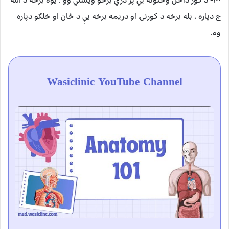
ج دپاره ، بله برخه د کورنۍ او دريمه برخه يې د ځان او خلګو دپاره
وه.
Wasiclinic YouTube Channel