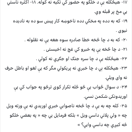
۱۷- هيڅکله يې د خلګو په حضور کي ﺗﮑﻴﻪ نه کوله. ۱۸- ﺍﮐﺜﺮه ناستي
يي مخ پر قبله وي.
۱۹- که به دده په مخکي دده ناخوښه کار پيښ سو ده به ﻧﺎﺩﻳﺪﻩ
نيوى .
۲۰- که به د چا څخه ﺧﻄﺎ ﺻﺎﺩﺭه سوه هغه يې نه نقلوله .
۲۱- د چا څخه يې په خبرو کي غچ نه اخيستى .
۲۲- هيڅکله يې د چا سره جنګ او جګړي نه کولي .
۲۳- هيڅکله ېي د چا خبري نه پريکولي ﻣﮕﺮ که يې ﻟﻐﻮ اﻭ ﺑﺎﻃﻞ حرف
نه واى ويلي.
۲۴- د سوال ځواب يې څو ځله تکرار کوى ترڅو په جواب کي يې
اوريدونکى شکمن نسي.
۲۵- کله چه به يې د چا څخه ﻧﺎﺻﻮﺍبي خبري اوريدي نه يې ورته ويل
چه « ولي پلاني داسي ويل » ﺑﻠﮑﻪ فرمايل يي چه « په ﺑﻌﻀﻲ خلګو
څه کيږي چه داسي وايي؟ »