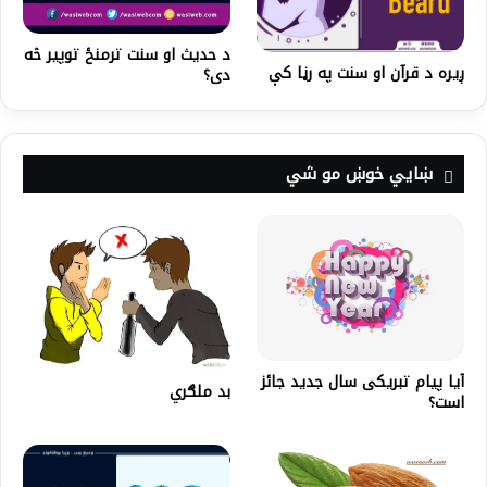
د حدیث او سنت ترمنځ‌ توپير څه
ږیره د قرآن او سنت په رڼا کې
دی؟
ښايي خوښ مو شي
آیا پیام تبریکی سال جدید جائز
بد ملګري
است؟