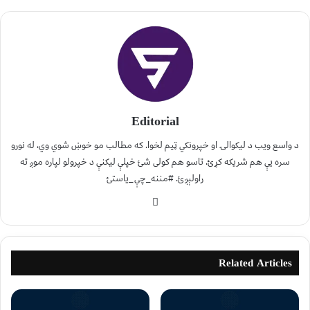
Editorial
د واسع ویب د لیکوالۍ او خپرونکي ټیم لخوا. که مطالب مو خوښ شوي وي، له نورو
سره یې هم شریکه کړئ. تاسو هم کولی شئ خپلې لیکنې د خپرولو لپاره موږ ته
راولېږئ. #مننه_چې_یاستئ
Related Articles