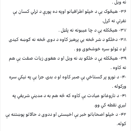
نه ويل .
۳۶- هيڅوک يې د خپلو ﺍﻃﺮﺍﻓﻴﺎنو اﻭپه ده پورې د تړلي کسان يې
نفرتي نه کړل.
۳۷- هيڅکله يې د چا عيبونه نه پلټل .
۳۸- دخلګو د شر څخه يي پرهيز کاوه د دوى څخه نه ګوښه کيدى
او د ټولو سره ﺧﻮﺷﺨﻮى وو .
۳۹- هيڅکله يې د خلګو بد نه ويل او د هغوى زيات صفت يې هم
نه کاوه .
۴۰- د نورو پر ګستاخي يې ﺻﺒﺮ کاوه او د ﺑﺪۍ جزا يې په ﻧﻴﮑﻲ سره
ورکوله .
۴۱- د ناروغانو ﻋﻴﺎﺩﺕ يې کاوه که څه هم به د مديني شريفي په
ليري نقطه کي وو.
۴۲- د خپلو ﺍﺻﺤﺎبانو خبر يې اخيستى او ددوى د حالاتو پوښتنه يې
کوله.