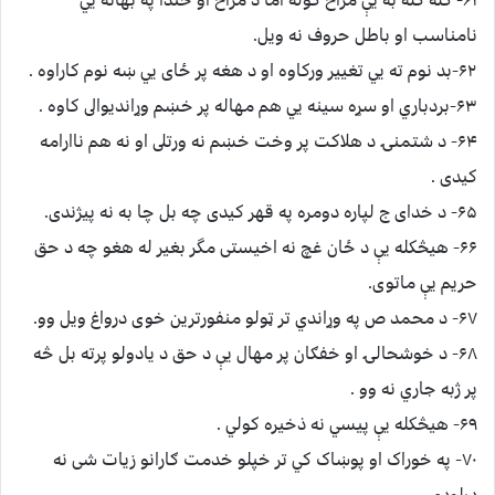
نامناسب اﻭ ﺑﺎﻃﻞ حروف نه ويل.
۶۲-ﺑﺪ نوم ته يي ﺗﻐﻴﻴﺮ ورکاوه او د هغه پر ځاى يي ښه نوم کاراوه .
۶۳-ﺑﺮﺩﺑﺎﺭﻱ او سړه سينه يي هم مهاله پر خښم وړانديوالى کاوه .
۶۴- د شتمنۍ د هلاکت پر وخت خښم نه ورتلى او نه هم ناارامه
کيدى .
۶۵- د خداى ج لپاره دومره په قهر کيدى چه بل چا به نه پيژندى.
۶۶- هيڅکله يې د ځان غچ نه اخيستى ﻣﮕﺮ بغير له هغو چه د ﺣﻖ
حريم يې ماتوى.
۶۷- د محمد ص په وړاندي تر ټولو ﻣﻨﻔﻮﺭﺗﺮين خوى درواغ ويل وو.
۶۸- د خوشحالۍ او خفګان پر مهال يې د حق د يادولو پرته بل څه
پر ژبه جاري نه وو .
۶۹- هيڅکله يې پيسي نه ذخيره کولي .
۷۰- په ﺧﻮﺭﺍﮎ اﻭ ﭘﻮښاﮎ کي تر خپلو خدمت ګارانو زيات شى نه
درلودي .