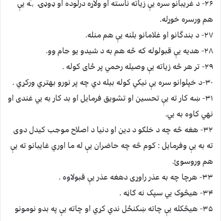
۲۶- د غريبانو سره يې زياته ناسته او ولاړه درلوده او ډوډۍ بٙه يې
هم ورسره خوړله.
۲۷- د ﺑﻨﺪﮔﺎنو اﻭ ﻏﻼﻣﺎنو بلنه يې هم منله.
۲۸- ﻫﺪﻳﻪ يې ﻗﺒﻮلوله که څه هم به د شيدو يو جام وو.
۲۹- تر هر څه زياته يې وصيله رحمي پر ځاى کوله .
۳۰-د خپلوانو سره يې نيکي کوله بيله دي چه پر نورو بهتري ورکړي .
۳۱- ښه کار ته يې ﺗﺤﺴﻴﻦ اﻭ ﺗﺸﻮﻳﻖ فرمايل او بد کار به يي غندى او
نهي کاوه به يي.
۳۲- هغه څه چه د خلګو د ﺩﻳﻦ اﻭ ﺩﻧﻴﺎ د اصلاح موجب کيدل دوى
ته به يې وفرمايل : کوم څه چه حاضران يې له ما اوري غايبانو ته يې
هم وروسوئ.
۳۳- ﻫﺮچا چه به ﻋﺬﺭ راوړى دهغه عذر يې قبولاوه .
۳۴- هيڅوک يي سپک نه ګاڼه .
۳۵- هيڅکله يې چاته ښکنځل ندي کړي او چاته يې په بدو نومونو