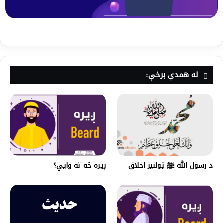
له همدې برخې:
د رسول الله ﷺ ټولنيز اخلاق
ږیره څه ته وايي؟