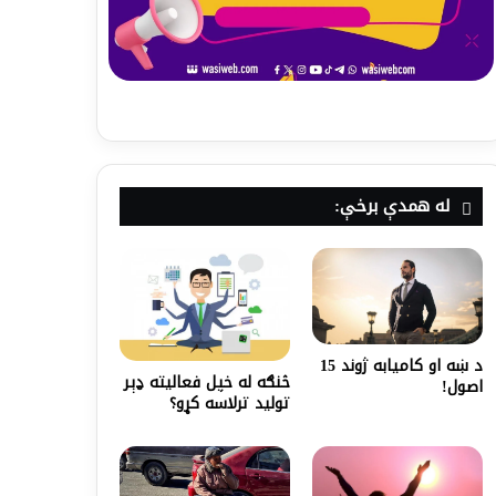
له همدې برخې:
د ښه او کامیابه ژوند 15
څنګه له خپل فعاليته ډېر
اصول!
توليد ترلاسه کړو؟