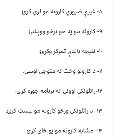
۸- غیرې ضروري کارونه مو لرې کړئ.
۹- کارونه مو په حو برخو ووېشئ.
۱۰- نتیجه باندې تمرکز وکړئ.
۱۱- د کارونو وخت ته متوجې اوسئ.
۱۲-راتلونکې اوونۍ ته برنامه جوړه کړئ.
۱۳- د راتلونکې ورځو کارونه مو لیست کړئ.
۱۴- مشابه کارونه مو یو ځای کړئ.