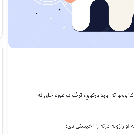
ړاوونو ته اوږه ورکوي، ترڅو یو غوره ځای ته