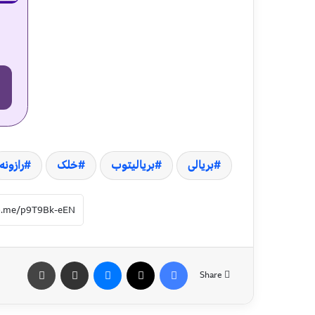
بریالی
بریالیتوب
خلک
رازونه
Share