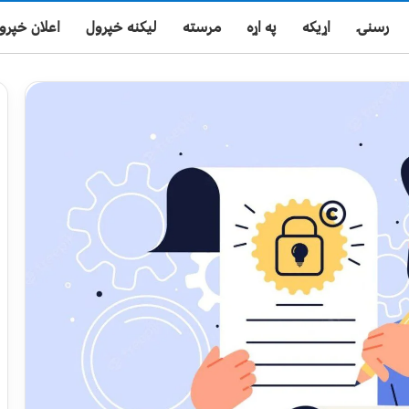
رسنۍ
اړیکه
په اړه
مرسته
لیکنه خپرول
اعلان خپرو