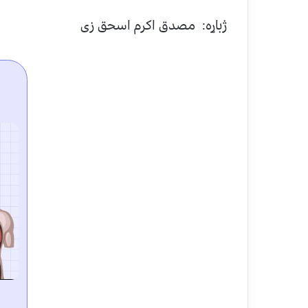
ژباړه:
مصدق اکرم اسحق زی