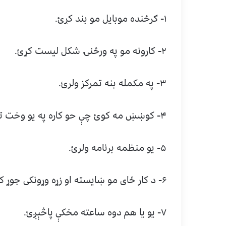
۱- ګرځنده موبایل مو بند کړئ.
۲- کارونه مو په ورځنۍ شکل لیست کړئ.
۳- په مکمله بنه تمرکز ولرئ.
۴- کوښښ مه کوئ چې حو کاره په یو وخت ترسره کړئ.
۵- یو منظمه برنامه ولرئ.
۶- د کار ځای مو ښایسته او زړه وړونکی جوړ کړئ.
۷- یو یا هم دوه ساعته مخکې پاڅېږئ.