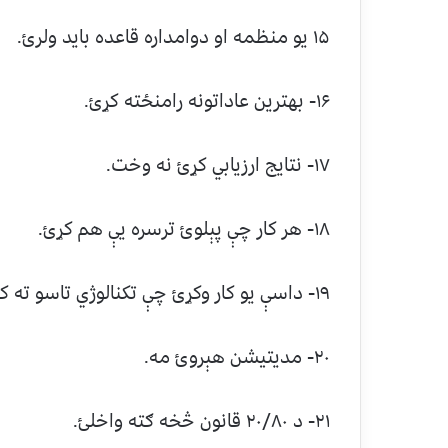
۱۵ یو منظمه او دوامداره قاعده باید ولرئ.
۱۶- بهترین عاداتونه رامنځته کړئ.
۱۷- نتایج ارزیابي کړئ نه وخت.
۱۸- هر کار چې پېلوئ ترسره یې هم کړئ.
۱۹- داسې یو کار وکړئ چې تکنالوژي تاسو ته کار وکړي.
۲۰- مدیتیشن هېروئ مه.
۲۱- د ۲۰/۸۰ قانون څخه ګته واخلئ.