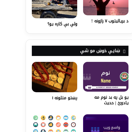
د بریالیتوب ۷ رازونه !
ولي بې کاره یو؟
ښايي خوښ مو شي
یو بل په بد نوم مه
پښتو متلونه ۱
یادوئ | حدیث