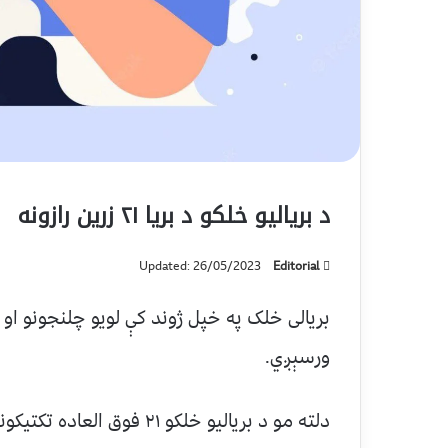
د بریالیو خلکو د بریا ۲۱ زرین رازونه
Updated: 26/05/2023
Editorial
بریالی خلک په خپل ژوند کې لویو چلنجونو او ک
ورسېږي.
دلته مو د بریاليو خلکو ۲۱ فوق العاده تکتیکونه او رازونه درته را اخیستي دي: