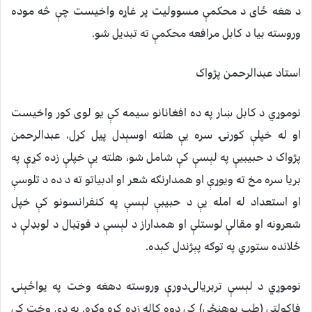
د هغه ځاى د محکمې مسووليت پر غاړه واخيست چې څه موده
وروسته بيا د کابل مرافعه محکمې ته تبديل شو.
استاد عبدالرحمن پژواک
نوموړي د کابل ښار په ده افغانانو سيمه کې يو لوى کور واخيست
او له خپلې کورنۍ سره يې هلته اوسېدل پيل کړل، عبدالرحمن
پژواک د حبيبيې په لېسې کې شامل شو، هلته يې خپلې زده کړې په
بريا سره مخ ته ويوړې او همدارنګه شعر او ادبياتو ته د ده د تلوسې
او استعداد له امله يې د حبيبې لېسې په کنفرانسونو کې خپل
شعرونه او مقالې لوستلې او همداراز د لېسې د فوټبال د لوبډلې د
ځلانده ستوري په توګه پېژندل کېده.
نوموړي د لېسې تربريالۍدورې وروسته دهغه وخت په يواځېنۍ
فاکولتې (طب پوهنځي) کې دوه کاله زده کړه وکړه. په دې وخت کې