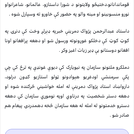
قوماندانانو،دختيځو ولايتونو د شورا داستازو، عالمانو، شاعرانواو
نورو منسوبينو او مينه والو په حضور کې خاورو ته وسپارل شوه .
داستاد عبدالرحمن پژواک دمړينې خبرپه ډېرلږ وخت کې دنړۍ په
ګوټ ګوټ کې دخلکو غوږونوته ورسول شو او دهغه پرافغانو اونا
افغانو دوستانو يې ډير زيات اغيز وکړ .
دملګرو ملتونو سازمان په نيويارک کې ديوې غونډې په ترڅ کې چې
پکې سرمنشي اودغړيو هېوادونو ټولو استازيو ګډون درلود،
دارواښاد استاد پژواک دمړينې له امله خواشيني څرګنده شوه او
دهغه دستر شخصيت په درناوي اوپه نوموړي سازمان کې دهغه
دسترو خدمتونو له امله له هغه سازمان څخه دهمدردۍ پيغام هم
صادر شو .