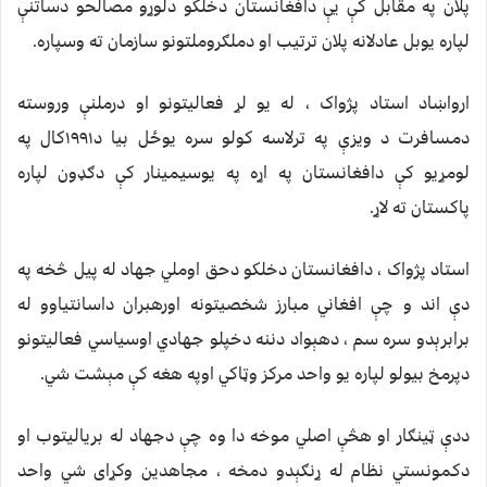
پلان په مقابل کې يې دافغانستان دخلکو دلوړو مصالحو دساتنې
لپاره يوبل عادلانه پلان ترتيب او دملګروملتونو سازمان ته وسپاره.
ارواښاد استاد پژواک ، له يو لړ فعاليتونو او درملنې وروسته
دمسافرت د ويزې په ترلاسه کولو سره يوځل بيا د١٩٩١کال په
لومړيو کې دافغانستان په اړه په يوسيمينار کې دګډون لپاره
پاکستان ته لاړ.
استاد پژواک ، دافغانستان دخلکو دحق اوملي جهاد له پيل څخه په
دې اند و چې افغاني مبارز شخصيتونه اورهبران داسانتياوو له
برابرېدو سره سم ، دهېواد دننه دخپلو جهادي اوسياسي فعاليتونو
دپرمخ بيولو لپاره يو واحد مرکز وټاکي اوپه هغه کې مېشت شي.
ددې ټينګار او هڅې اصلي موخه دا وه چې دجهاد له برياليتوب او
دکمونستي نظام له ړنګېدو دمخه ، مجاهدين وکړاى شي واحد