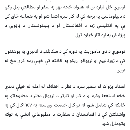
لومړي ځل لپاره يې له هېواد څخه بهر په سفر او مطالعې پيل وکړ،
د ديپلوماسۍ په برخه کې له کار سره اشنا شو او په هماغه ځاى کې
يې په انګليسي ژبه د افغانستان او د پښتونستان د ټاټوبي د
پېژندنې په اړه اثار خپاره کړل.
نوموړي د دې ماموريت په دوره کې د سکاټلنډ د ادنبري په پوهنتون
کې د ژورناليزم او نړيوالو اړيکو په څانګه کې خپلې زده کړې مخ ته
يوړې.
استاد پژواک له سفير سره د نظر د اختلاف له امله له خپلې دندې
څخه استفعا وکړه او د کار او کارګر د نړيوال دفتر د مطبوعاتو په
څانګه کې شامل شو، له يو کال خدمت وروسته په ١٩٤٧کال کې په
واشنګټن کې د افغانستان د سفارت د مطبوعاتي اتشې په توګه
وګومارل شو.