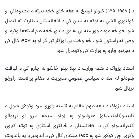
د ( ١٩٤٨ ١٩٥٠ ) کلونو ترمنځ له هغه ځاى څخه بېرته د مطبوعاتي او
کولتوري اتشې په توګه په لندن کې د افغانستان سفارت ته تبديل
شو، خو څه موده وورسته يې له دې دندې څخه هم استعفا وکړه او
وطن ته راستون شو ، څه وخت يې اوزګار تېر کړ او په ١٩٥٣ کال کې
د بهرنيو چارو په وزارت کې وګومارل شو.
استاد پژواک د هغه وزارت د بېلا بېلو څانګو په چارو کې د لياقت
ښودلو له امله د سياسي عمومي مديريت د مقام پر لاسته راوړلو
بريالى شو.
استاد پژواک د دغه مهم مقام په لاسته راوړو سره وکولاى شول د
ناپييلو(نامنسلکو) هېوادونو په ټولو سيمه ييزو او نړيوالو
کنفرانسونو کې د افغانستان د ځانګړي استازي په توګه ګډون
وکړي، چې کولاى شو په ١٩٥٥ ميلادي کال کې د اندونيزيا په باندونګ