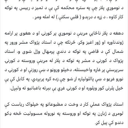
د نوموړي پلار چې په ستره محکمه کې يې د تميز د رييس په توګه
کار کاوه ، د زړه د درېدو ( قلبي سکتې ) له امله ومړ .
دهغه د پلار ناڅاپي مړينې د نوموړي پر کورنۍ او د هغوى پر ارامه
ژوندناوړه او ژور اغيز وکړ، څرنګه چې د استاد پژواک مشر ورور په
شمال کې د قاضي په توګه د دندې پرمهال وژل شوى و، استاد
پژواک د کورنۍ د مشر په توګه د پلار له مړينې وروسته د کورنۍ
سرپرستي پر غاړه واخيستله، دخپلو وروڼو د ښې روزنې او د کورنۍ د
نورو غړيو د ښې پاللولپاره اړ شو چې زده کړه پرېږدي، په کابل کې يې
خپل پلرنى کور وپلوره او د کورنۍ غړي يې بېرته باغبانيو ته ولېږل.
استاد پژواک عملي کار د وخت د مطبوعاتو په خپلواک رياست کې
لومړى د ژباړن په توګه او وروسته په نوروله مسووليت څخه ډکو
دندو کې پيل کړ.