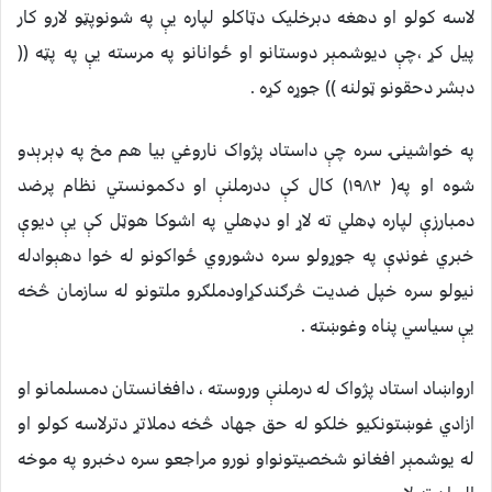
لاسه کولو او دهغه دبرخليک دټاکلو لپاره يې په شونوپټو لارو کار
پيل کړ ،چې ديوشمېر دوستانو او ځوانانو په مرسته يې په پټه ((
دبشر دحقونو ټولنه )) جوړه کړه .
په خواشينۍ سره چې داستاد پژواک ناروغي بيا هم مخ په ډېرېدو
شوه او په( ١٩٨٢) کال کې ددرملنې او دکمونستي نظام پرضد
دمبارزې لپاره ډهلي ته لاړ او دډهلي په اشوکا هوټل کې يې ديوې
خبري غونډې په جوړولو سره دشوروي ځواکونو له خوا دهېوادله
نيولو سره خپل ضديت څرګندکړاودملګرو ملتونو له سازمان څخه
يې سياسي پناه وغوښته .
ارواښاد استاد پژواک له درملنې وروسته ، دافغانستان دمسلمانو او
ازادي غوښتونکيو خلکو له حق جهاد څخه دملاتړ دترلاسه کولو او
له يوشمېر افغانو شخصيتونواو نورو مراجعو سره دخبرو په موخه