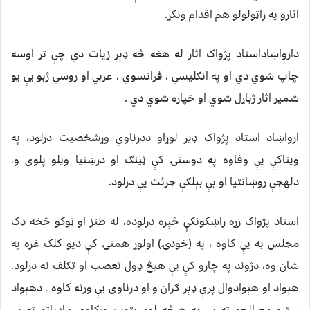
اثارو په راټولولو هم اقدام ونکړ.
دارواښاداستاد پژواک اثار له هغه څه ډېر زيات دي چې تر اوسه
چاپ شوي دي او په انګليسي ، فرانسوي ، عربي او روسي ژبو يې يو
شمير اثار ژباړل شوي او خپاره شوي دي .
ارواښاد استاد پژواک ډير لوړاو ددرناوي وړشخصيت درلود، په
ويناکې يې وفاوه په دوستۍ کې ټينګ او درښتيا ويلو پلوى و،
دلهجې روښانتيا او بې بېلګې جرئت يې درلود.
استاد پژواک زړه راښکونکې څېره درلوده، له طنز او ټوکو څخه ډک
مجلس به يې کاوه ، په (خودۍ) اولوړ همتۍ کې ديو کلک غره په
شان وه، دژوند په چارو کې يې هيڅ ډول تعصب او تکلف نه درلود.
هېواد او هېوادوال پرې ډېر ګران و او درناوى يې ورته کاوه . دهېواد