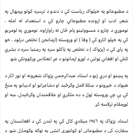
د مطبوعاتو په خپلواک رياست کې د دندو د ترسره کولو پرمهال په
شعر، ادب او اړونده مطبوعاتي چارو کې د استعداد له امله ،
نوموړي د چارو د مسوولينو پام ځان ته راواړاوه. نوموړي په لومړيو
کې په خپلو اثارو کې ( وفا ) او وروسته (ارمانجن ) تخلص درلود ، خو
په پاى کې د (پژواک ) د تخلص په ټاکلو سره په رښتيا سره د بشري
کتلې او افغاني ټولنې د لوړو ارمانونو د غږ انعکاس ورکوونکى شو.
په پښتو او دري ژبو د استاد عبدالرحمن پژواک شعرونه او نور اثار د
هېواد د خپرونو د ښکلا لامل وګرځېد او دشاعرانو او اديبانو په منځ
کې يې چې وروسته ټول د ده ملګري او علاقمندان وګرځېدل، ښه او
لوړمقام ترلاسه کړ.
استاد پژواک په ١٩٤٦ ميلادي کال کې په لندن کې د افغانستان په
سفارت کې د مطبوعاتي او کولتوري اتشې په توګه وګومارل شو، د