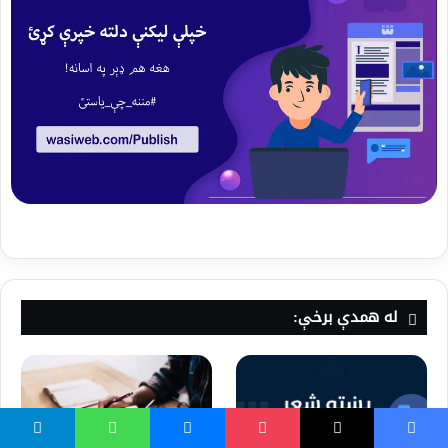
له همدې برخې: