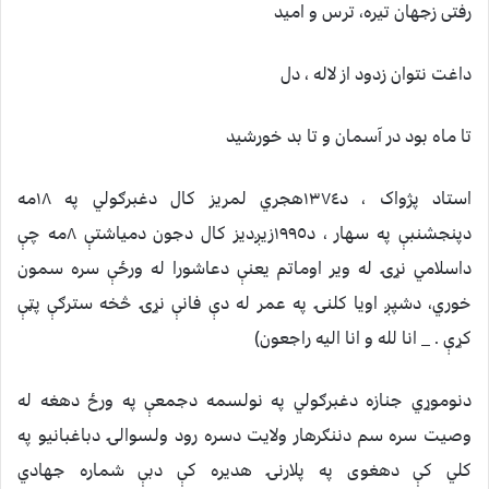
رفتى زجهان تيره، ترس و اميد
داغت نتوان زدود از لاله ، دل
تا ماه بود در آسمان و تا بد خورشيد
استاد پژواک ، د١٣٧٤هجري لمريز کال دغبرګولي په ١٨مه
دپنجشنبې په سهار ، د١٩٩٥زيږديز کال دجون دمياشتې ٨مه چې
داسلامي نړۍ له وير اوماتم يعنې دعاشورا له ورځې سره سمون
خوري، دشپږ اويا کلنۍ په عمر له دې فانې نړۍ څخه سترګې پټې
کړې . _ انا لله و انا اليه راجعون)
دنوموړي جنازه دغبرګولي په نولسمه دجمعې په ورځ دهغه له
وصيت سره سم دننګرهار ولايت دسره رود ولسوالۍ دباغبانيو په
کلي کې دهغوى په پلارنۍ هديره کې دبې شماره جهادي