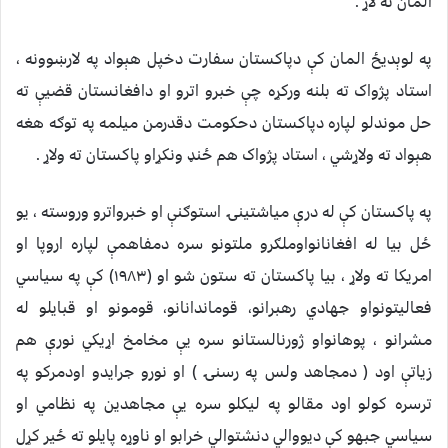
المان ته لاړ .
په لوېديځ المان کې دپاکستان سفارت دخپل هېواد په لارښوونه ،
استاد پژواک ته بلنه ورکړه چې خبرو اترو او دافغانستان قضيې ته
حل موندلو لپاره دپاکستان دحکومت دقدرمن ميلمه په توګه هغه
هېواد ته ولاړشي ، استاد پژواک هم ځنډ ونکړاو پاکستان ته ولاړ .
په پاکستان کې له درې مياشتينۍ استوګنې او خبرواترو وروسته ، يو
ځل بيا له افغانانواوملګرو ملتونو سره دمفاهمې لپاره اروپا او
امريکا ته ولاړ ، بيا پاکستان ته ستون شو او (١٩٨٣) کې په سياسي
فعاليتونواو جهادي رهبرانو، قوماندانانو، قومونو او قبايلو له
مشرانو ، پوهانواو ژورنالستانو سره يې مخامخ اړيکي نورې هم
زياتې اود ( دمجاهد ولس په رسنۍ ) او نورو جرايدو اودمرکو په
ترسره کولو اود مقالو په ليکلو سره يې مجاهدين په نظامي او
سياسي جبهو کې ديووالي دنشتوالي خرابو او ناوړه پايلو ته ځير کړل