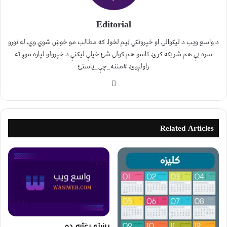
Editorial
د واسع ویب د لیکوالۍ او خپرونکي ټیم لخوا. که مطالب مو خوښ شوي وي، له نورو
سره یې هم شریکه کړئ. تاسو هم کولی شئ خپلې لیکنې د خپرولو لپاره موږ ته
راولېږئ. #مننه_چې_یاستئ
Related Articles
پښتو ږغژبه ده