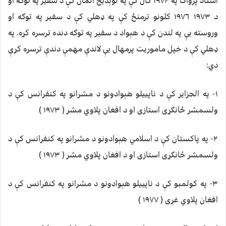
استاد پژواک په ١٩٧٢ کال کې په لوېديځ المان کې د سفير په توګه او
د ١٩٧٣ ١٩٧٦ کلونو ترمنځ کې په ډهلي کې د سفير په توګه او
وروسته يې په لندن کې د هېواد د سفير په توګه دنده ترسره کړه. په
ډهلي کې د خپل ماموريت پرمهال يې لاندې مهمې دندې ترسره کړې
دي:
١- په الجزاير کې د ناپييلو هېوادونو د مشرانو په کنفرانس کې د
ولسمشر ځانګړى استازى او د افغان پلاوي مشر ( ١٩٧٣ )
٢- په پاکستان کې د اسلامي هېوادونو د مشرانو په کنفرانس کې د
ولسمشر ځانګړى استازى او د افغان پلاوي مشر ( ١٩٧٣ )
٣- په کولمبو کې د ناپييلو هېوادونو د مشرانو په کنفرانس کې د
افغان پلاوي غړى ( ١٩٧٧ )