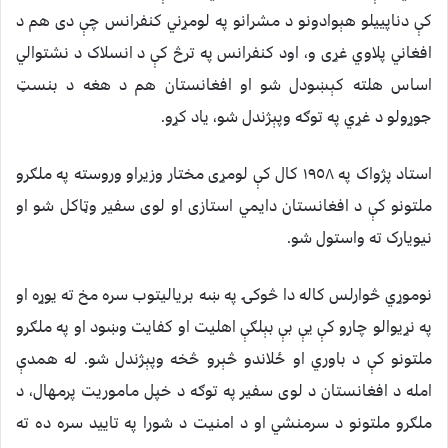
کې دناپييلو هېوادونو د مشرانو په لومړني کنفرانس چې دى هم د
افغاني پلاوي غړى و، اود کنفرانس په ترڅ کې د انسلاک د نشتوالي
اساس هلته کېښودل شو او افغانستان هم د هغه د بنسټ
جوړولو د غړي په توګه وپېژندل شو، ياد کړو.
استاد پژواک په ١٩٥٨ کال کې لومړى مختار وزيراو وروسته په ملګرو
ملتونو کې د افغانستان دايمي استازى او لوى سفير وټاکل شو او
نيويارک ته واستول شو.
نوموړي څوارلس کاله دا څوکۍ په ښه برياليتوب سره مخ ته يوړه او
په نړيوالو چارو کې يې بې بېلګې اهليت او کفايت وښود او په ملګرو
ملتونو کې د باوري او ځلاندو څېرو څخه وپېژندل شو. له همدې
امله د افغانستان د لوى سفير په توګه د خپل ماموريت پرمهال، د
ملګرو ملتونو د سرمنشي او د امنيت د شورا په تاييد سره ده ته