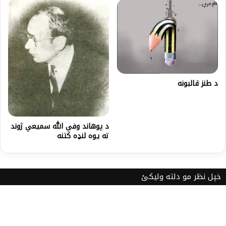
د طنز قالبونه
د پوهاند وفي الله سمیعي ژوند
ته یوه لنډه کتنه
خپل نظر مو دلته ولیکئ