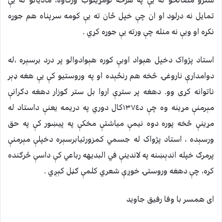
سترو مصالحو ته يې په هرڅه لومړيتوب ورکاوه، مادياتو ته يې
تمايل نه درلود او ان چې خپل ځان ته يې کومه سرپناه هم جوړه
نکړه او ويې نه منله چې ورته يې جوړه کړي .
استاد پژواک دخپل هېواد اوبې کوره هېوادوالو پر درد برسېره ،له
دوامدارې ناروغۍ څخه هم رنځېده او په وروستيو کې يې هغه ډېر
ناتوانه کړى وو. دهغه پر ستړې اروا بل ستر ګوزار دهغه دګرانې
مېرمنې مړينه وه چې د١٣٧٤کال دوري په دريمه يعنې داستاد له
مړينې څخه پوره دوه نيمې مياشتې مخکې په پيښور کې په حق
ورسېده ، استاد پژواک له جسمي کمزورتيابرسېره دخپلې مېرمنې
پرمرګ خپله اندېښنه په لاندينې في البديهه رباعي کې داسې څرګنده
کړه، چې دهغه وروستۍ خوږې شعري کلمې ګڼل کېږي .
اى همسر با وفا رفيق جاويد