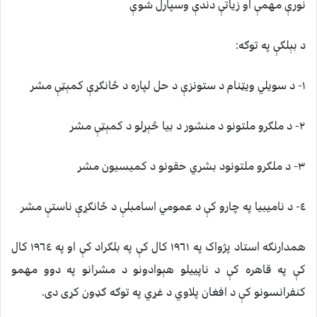
نورې مهمې او زياتې دندې وسپارل شوې
د بېلګې په توګه:
١- د سويلي ويټنام د ستونزې د حل لپاره د ځانګړې کمېټې مشر
٢- د ملګرو ملتونو د منشور د بيا څېړلو د کمېټې مشر
٣- د ملګرو ملتونود بشري حقونو د کميسيون مشر
٤- د ناميبيا په چارو کې د عمومي اسامبلې د ځانګړې ناستې مشر
همدارنګه استاد پژواک په ١٩٦١ کال کې په بلګراد کې او په ١٩٦٤ کال
کې په قاهره کې د ناپييلو هېوادونو د مشرانو په دوو مهمو
کنفرانسونو کې د افغان پلاوي د غړي په توګه ګډون کړى دى.