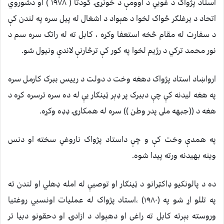
استاد پژواک د غويي د اوومې د خونړۍ کودتا ( ١٩٧٨ ) او دشوروي
اتحاد د يرغلګر ځواک لخوا د هېواد د اشغال له پيل سره په لندن کې
د سفارت له مقام څخه استعفا وکړه ، کابل ته له راتګ سره سم د
نور محمد ترکي د رژيم لخوا په کور کې ترڅارنې لاندې ونيول شو.
ارواښاد استاد پژواک دهغه وخت د دولت د رييس ببرک کارمل سره
په هغه ليدنه کې چې دببرک پر ډېر ټينګار يې له ده سره ترسره کړه د
هغه د ((جبهه ملى پدر وطن )) سره له همکارۍ ډډه وکړه.
په همدې وخت کې و چې داستاد پژواک ناروغي سخته او دنس
وينه بهيدنه ورته پيدا شوه.
ده د پالونکيو ډاکټرانو د ټينګار او توصيې له امله ډهلي او لندن ته
په تللو اړ شو په (١٩٨٠) ،استاد پژواک له عمليات اونسبي روغتيا
وروسته بېرته کابل ته راغى او دهېواد د ازادۍ او دحقونو دبيا تر