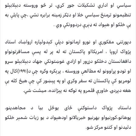
سياسي او اداري تشکيلات جوړ کړي، تر څو وروسته دبېلابېلو
تنظيمونو ترمنځ سياسي خلا او دټکر زمينه برابره نشي ،چې پايلې به
يې خلکو او هېواد ته ډېرې دردوونکې وي .
دپورتنۍ مفکورې او نورو ارمانونو دپلې کېدولپاره ارواښاد استاد
پژواک اروپا ، امريکااو پاکستان ته له پر له پسې مسافرتونواو
دافغانستان دخلکو دزړور او ازادي غوښتونکي جهاد دبېلابېلو سړو
او تودو پړاوونو له مطالعې وروسته ، پرېکړه وکړه چې د(١٩٩١)کال په
لومړيو کې پاکستان ته سفر وکړي او په پېښور کې چې هيڅ کله يې
هغه دپردۍ خاورې قلمرو په توګه نه پېژانده، ميشت شي.
داستاد پژواک داستوګنې ځاى يوځل بيا د مجاهدينو،
پوهانو،کورنيواو بهرنيو خبريالانو اودهېواد د يو زيات شمېر خلکو
دليدنو او کتنو مرکز شو.