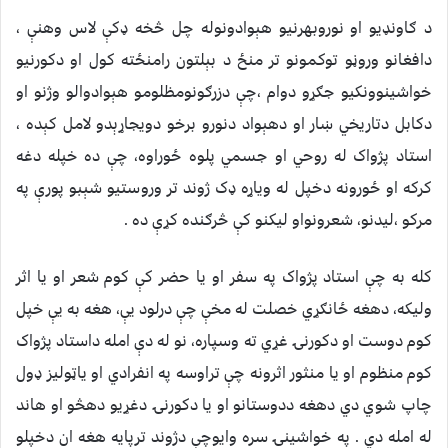
د ګاونډيو او نوروبهرنيو هېوادونوله چل څخه ډکې لاس وهنې ،
دافغانو وروڼو توکمونو تر منځ د بېلتون رامنځته کول او دکورنيو
خواشينوونکيو جګړو دوام ،چې دزرګونومظلومو هېوادوالو وژنو او
دکابل دتاريخي ښار او دهېواد دنورو برخو دويجاړېدو لامل کېده ،
استاد پژواک له روحي او جسمي پلوه ځوراوه، چې ده خپله دغه
کرکه او ځورونه دخپل له وياړه ډک ژوند تر وروستيو شېبو پورې په
مرکو ،ليدنو، شعرونواو ليکنو کې څرګنده کړې ده .
کله به چې استاد پژواک په سفر او يا حضر کې کوم شعر او يا اثر
وليکه، دهغه ځانګړي خصلت له مخې چې درلود يې، هغه به يې خپل
کوم دوست او دکورنۍ غړي ته وسپاره، نو له دې امله داستاد پژواک
کوم منظوم او يا منثور اثرونه چې تراوسه په انفرادي او ياټوليز ډول
چاپ شوي دي دهغه ددوستانو او يا دکورنۍ دغړيو دهڅو او هاند
له امله دي . په خواشينۍ سره وايوچې دژوند ترپايه هغه ان دخپلو