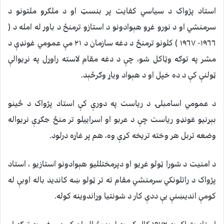
استاد پژواک د سياسي کفايت پر بنسټ او د ملګرو ملتونو د
سرمنشي او د نورو غړو هېوادونو د استازو ترمنځ د باور له امله د (
١٩٦٦- ١٩٦٧ ) کلونو ترمنځ د دغه سازمان د ٢١ مې عمومي غونډې د
مشر په توګه وټاکل شو، چې د دغه مقام لاسته راوړل په نړيوالې
ټولنې کې د ده خپل او د هېواد وياړ وګرځېد.
د عمومي اسامبلۍ د رياست په دورې کې استاد پژواک د ځينو
بېړنيو غونډو رياست چې د عربو او اسراييلو تر منځ جګړې نړيواله
وضعه تربل هر وخته تريخه کړې وه، هم پر غاړه درلود.
د امنيت د شورا ټولو غړيو او دپرمختلليو هېوادونو استازيو ، استاد
پژواک د راتلونکي سرمنشي مقام ته تر ټولو ښه کانديد باله اوبې له
کومې انديښنې يې ددې کار د شونتيا وړاندوينه کوله.