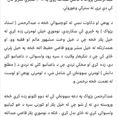
کې دې نړۍ ته سترګې وغوړولې.
د پوهې او ذکاوت نښې له کوچنيوالي څخه د عبدالرحمن ( استاد
پژواک ) په څېرې کې ښکارېدې، نوموړي خپلې لومړنۍ زده کړې له
خپل پلار څخه چې د خپل وخت مشهور عالم او فقيه وو، او
همدارنګه له خپل مشر وروو قاضي حفيظ الله څخه په خپل پلرني
ځاى کې چې د ننګرهار ولايت د سره رود ولسوالۍ د باغبانيو کلى
دى، زده کړې او مخکې تردې چې د باغبانيو کلي ته نږدې د ( مطلع
دانش ) لومړني ښوونځي کې شامل شي، د لومړنۍ پوهې او لوست
له نعمت څخه برخمن و.
عبدالرحمن پژواک په دغه ښوونځي کې له دوو کلونو زده کړې څخه
وروسته دې ته اړ شو چې له خپل پلار او کورنۍ سره د خو ګياڼيو
ولسوالۍ کږې ته ځاى بدل کړي ، ځکه د نوموړي پلار قاضي عبدالله