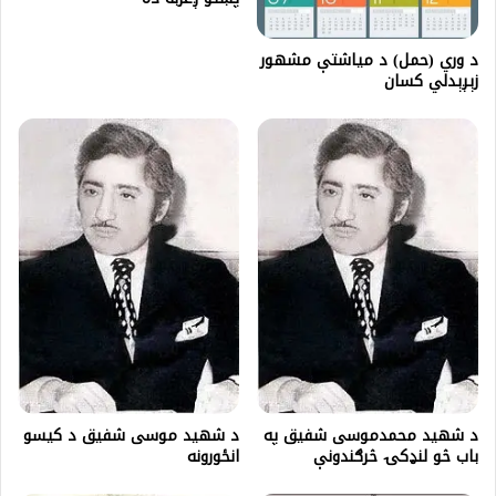
د وري (حمل) د مياشتې مشهور
زېږېدلي کسان
د شهید محمدموسی شفیق په
د شهيد موسى شفيق د كيسو
باب څو لنډکۍ څرګندونې
انځورونه