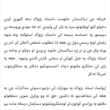
.
څرنګه چې دپاکستان حکومت داستاد پژواک دغه ګټورې کړنې
دخپلو ګټو اوپلانونو سره په ټکر کې وليدې ،له څه مودې وروسته يې
دپېښور په حساسه سيمه کې داستاد پژواک استوګنه ونه شوه
زغملى اوپه رسمي ډول يې هغه (نا مطلوب شخص )اعلان کړ، امر يې
ورته وکړ چې ژر تر ژره دپاکستان خاوره پرېږدي او دوتلو تر وخته يې
استاد پژواک په خپل کورکې تر سختې څارنې لاندې ونيوه . هغه په
پاى کې دملګرو ملتونو دپناه اخيستونکيو ددفتر په منځګړيتوب
امريکا ته لاړ.
ارواښاد استاد پژواک په نيويارک کې دژنيو دسولې مذاکرات چې په
هغه کې مجاهدينو ته دګډون حق نه وو ورکړل شوى، دمعقولو
دلايلو په وړاندې کولوردکړ اودملګروملتونو دسازمان دپنځه ماده ييز