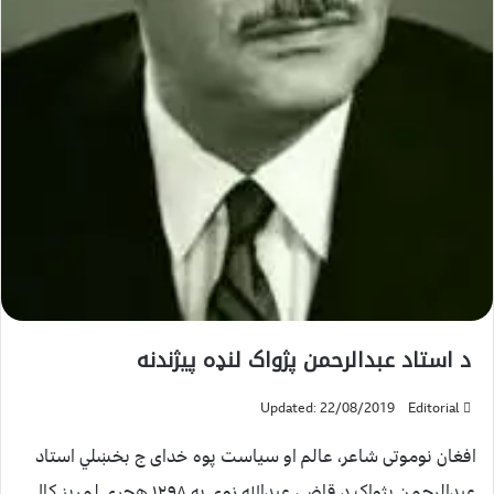
د استاد عبدالرحمن پژواک لنډه پيژندنه
Updated: 22/08/2019
Editorial
افغان نوموتى شاعر، عالم او سياست پوه خداى ج بخښلي استاد
عبدالرحمن پژواک د قاضي عبدالله زوى په ١٢٩٨ هجري لمريز کال