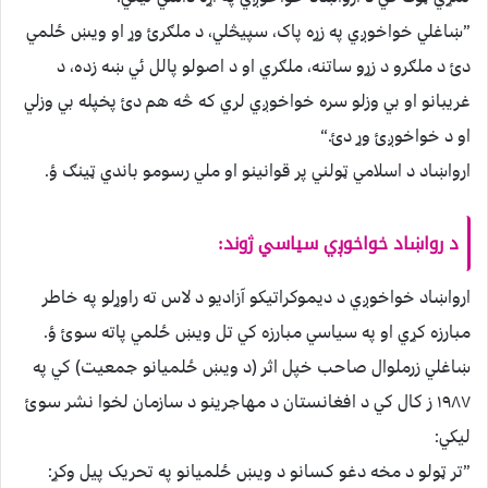
”ښاغلي خواخوږي په زړه پاک، سپيڅلي، د ملګرئ وړ او ويښ ځلمي
دئ د ملګرو د زړو ساتنه، ملګري او د اصولو پالل ئي ښه زده، د
غريبانو او بي وزلو سره خواخوږي لري که څه هم دئ پخپله بي وزلي
او د خواخوږئ وړ دئ.“
ارواښاد د اسلامي ټولني پر قوانينو او ملي رسومو باندي ټينګ ؤ.
د رواښاد خواخوږي سياسي ژوند:
ارواښاد خواخوږي د ديموکراتيکو آزاديو د لاس ته راوړلو په خاطر
مبارزه کړي او په سياسي مبارزه کي تل ويښ ځلمي پاته سوئ ؤ.
ښاغلي زرملوال صاحب خپل اثر (د ويښ ځلميانو جمعيت) کي په
١٩٨٧ ز کال کي د افغانستان د مهاجرينو د سازمان لخوا نشر سوئ
ليکي:
”تر ټولو د مخه دغو کسانو د ويښ ځلميانو په تحريک پيل وکړ: