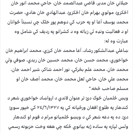
جيلاني خان مدير، قاضي عبدالصمد خان، حاجي محمد انور خان
اڅکزئ، مولوي بهرام خان اڅکزئ، عبدالهادي خان هادي، حضرت
محمد يوسف آغا او په حزب کي دوهم پوړ خلګ چي نسبتاً ځوانان
او د فعاليت ونډه ئي زياته وه د کشرانو په رديف کي شامل وه
عبارت وه له:
ښاغلي عبدالشکور رشاد، آغا محمد خان کرزي، محمد ابراهيم خان
خواخوږي، محمد حسن خان، محمد حسين خان ريدي، صوفي ولي
محمد خان، محمد علم بڅرکي، نور احمد شاکر، شير احمد جان،
محمد علي خان، حاجي لعل محمد خان، محمد آصف خان او
مسلم صاحب څخه.“
ويښ ځلميان څوک دئ تر عنوان لاندي د ارواښاد خواخوږي شعر د
کندهار په طلوع افغان ورځپانه کي په ٢٤/٦/١٣٢٧ کي خپور سوئ
دئ. ده په دغه شعر کي د ويښو ځلميانو مرام د قوم او کندهار
ولس لپاره په ساده ژبه بيانوي ځکه چي هغه وخت حزبونه رسمي