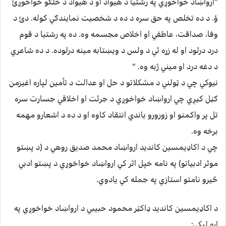
”ارواښاد خواخوږي په رشتيا د هيواد او د هيواد د خلګو خواخوږئ
ؤ. د ده تخلص په حق سره د ده د شخصيت نمايندګي کوله. دئ د
وفا، صداقت، عاطفي او اخلاص مجسمه وه. ده په رشتيا د قوم
درد درلود او له زړه ئي د ولس د ويښتابه مينه درلوده. د ده شاعري
د دغه درد او ميني ژبه وه. “
نيوکي چي د ټولني د مشکلاتو د حل او عدالت د تأمين لپاره اغيزمن
ګڼل کيږي چي ارواښاد خواخوږي د جرئت او اخلاقي جسارت سره
تل پر واکمنو او زورورو باندي انتقاد کاوه او د ده د اشعارو مهمه
برخه وه.
چي د اکاډيمسين کانديد ارواښاد محمد صديق روهي د (د پښتو
موثر ادبياتو) په نامه خپل اثر کي ارواښاد خواخوږي د پښتو ادبي
څيرو نامتو استازي په جمله کي يادوي.
د اکاډيمسين کانديد ډاکټر محمود حبيبي د ارواښاد خواخوږي په
اړه ليکي: