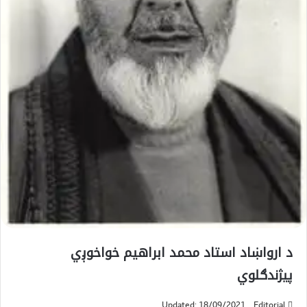
د ارواښاد استاد محمد ابراهيم خواخوږي
پيژندګلوي
Updated: 18/09/2021
Editorial