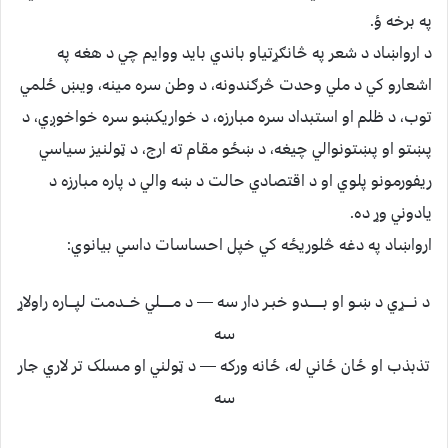
په برخه ؤ.
د ارواښاد د شعر په څانګړتياو باندي بايد ووايم چي د هغه په
اشعارو کي د ملي وحدت څرګندونه، د وطن سره مينه، ويښ ځلمي
توب، د ظلم او استبداد سره مبارزه، د خواريکښو سره خواخوږي، د
پښتو او پښتونوالي چيغه، د ښځو مقام ته ارج، د ټولنيز سياسي
ريفورمونو پلوي او د اقتصادي حالت د ښه والي د پاره مبارزه د
يادوني وړ ده.
ارواښاد په دغه څلوريځه کي خپل احساسات داسي بيانوي:
د نــــړي د ښـو او بـــــــدو خبـر دار سه — د مــــــلي خـــدمت لپـــاره راولاړ
سه
تذبذب او ځان ځاني له، ځانه ورکه — د ټولني او مسلک تر لاري جار
سه