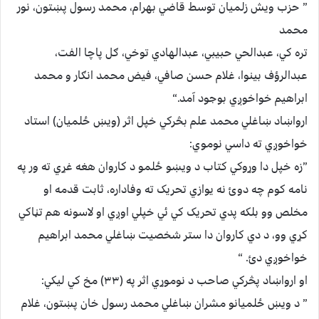
” حزب ويش زلميان توسط قاضي بهرام، محمد رسول پښتون، نور
محمد
تره کي، عبدالحي حبيبي، عبدالهادي توخي، ګل پاچا الفت،
عبدالرؤف بينوا، غلام حسن صافي، فيض محمد انګار و محمد
ابراهيم خواخوږي بوجود آمد.“
ارواښاد ښاغلي محمد علم بڅرکي خپل اثر (ويښ ځلميان) استاد
خواخوږي ته داسي نوموي:
”زه خپل دا وړوکي کتاب د ويښو ځلمو د کاروان هغه غړي ته ور په
نامه کوم چه دوئ نه يوازي تحريک ته وفاداره، ثابت قدمه او
مخلص وو بلکه پدي تحريک کي ئي خپلي اوږي او لاسونه هم تڼاکي
کړي وو، د دي کاروان دا ستر شخصيت ښاغلي محمد ابراهيم
خواخوږي دئ. “
او ارواښاد پڅرکي صاحب د نوموړي اثر په (٣٣) مخ کي ليکي:
” د ويښ ځلميانو مشران ښاغلي محمد رسول خان پښتون، غلام