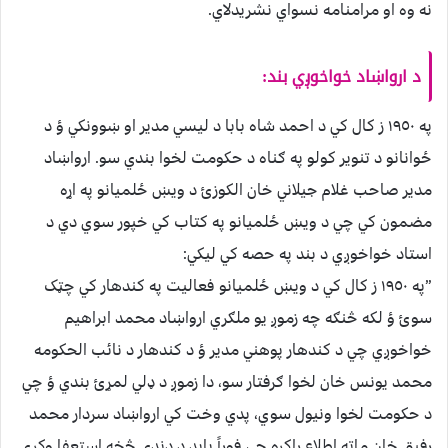
نه وه او مرامنامه نسواي نشريدلاي.
د ارواښاد خواخوږي بند:
په ١٩٥٠ ز کال کي د احمد شاه بابا د ليسي مدير او ښوونکي ؤ د
ځوانانو د تنوير کولو په ګناه د حکومت لخوا بندي سو. ارواښاد
مدير صاحب غلام جيلاني خان الکوزئ د ويښ ځلميانو په اړه
مضمون کي چي د ويښ ځلميانو په کتاب کي خپور سوي دي د
استاد خواخوږي د بند په حصه کي ليکي:
”په ١٩٥٠ ز کال کي د ويښ ځلميانو فعاليت په کندهار کي چټک
سوئ ؤ لکه څنګه چه زموږ يو ملګري ارواښاد محمد ابراهيم
خواخوږي چي د کندهار پوهني مدير ؤ د کندهار د نائب الحکومه
محمد يونس خان لخوا ګرفتار سو، دا زموږ د ډلي لمړئ بندي ؤ چي
د حکومت لخوا ونيول سوي، پدي وخت کي ارواښاد سردار محمد
رفيق خان ماته اطلاع راکړه چي فوراً بايد د دندي څخه استعفا وکړي