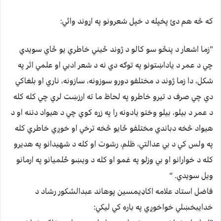
که څه هم دئ پخپله د خپل شعرونو په اړوند وائي:
”زما اشعار د پنځو سو کالو د ژوند ځيني خاطري يو ځاي سويدي
چي د عمر د ياداښتونو په توګه دي نه د شعر ادبي او علمي اثر په
شکل، دا زما ژوند د مختلفو دورو سوزونه، سازونه، ناري او بلغاکي
دي چي صرف د تيرو خاطرو په لحاظ ما ته ارزښت لري چي کله کله
د عمر د بيلو، بيلو وختو يادونه را په زړه کوي چي د هيواد دننه او د
هيواد څخه دباندي مختلفو ځايو څخه ترخي او خوږي خاطري کله
په ولس کي د بي عدالتي، ظلم، رشوت او کله د شهيدانو په هديرو
کله د خوارانو او بي وزلو په غمو او کله د ويښو ځلميانو په ارمانو
ويل سويدي. “
فاضل استاد علامه اکاډيمسين پوهاند عبدالشکور رشاد د
خدايبخښلي خواخوږي په باره کي ليکي: