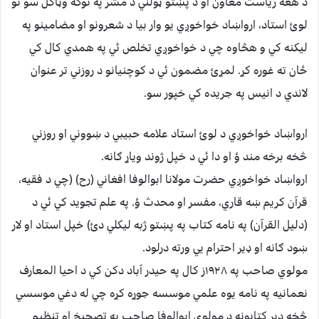
د هغه رياست معاون او د پښتو ټولني د مشر په توګه وټاکل سو نو
لوئ استاد، ارواښاد خواخوږي يو وار بيا د شعرونو او مضامينو په
ليکنه کي و هڅاوه چي د خواخوږي تخلص ئي په همدي کال کي
ځان ته غوره کړ. لمړئ مضمون ئي د کوچنيانو د روزني تر عنوان
لاندي د انيس په جريده کي خپور سو.
ارواښاد خواخوږي د لوئ استاد علامه حبيبي د ښووني او روزني
څخه برخه مند ؤ او دا ئي د خپل ژوند وياړ ګانه.
ارواښاد خواخوږي حضرت مولانا ابوالوفا افغاني (رح) (چي د فقيه،
قرآن کريم ښه قاري، مفسر او محدث ؤ. په علم تجويد کي ئي د
(دليل القرآن) په نامه کتاب په پښتو ژبه ليکلي دئ) خپل استاد او لار
ښود ګانه او ډير احترام يي ورته درلود.
مولوي صاحب په ١٩٢٨ز کال په حيدر آباد دکن کي د احيا المعارف
نعمانيه په نامه يوه علمي موسسه جوړه کړه چي له دغي موسسي
څخه ډير کتابونه د مولوي ابوالوفا صاحب په تصحيخ او تنظيم