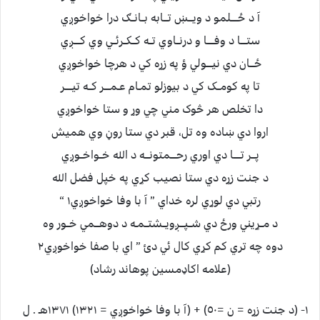
آ د ځـــــلمو د ويـــښ تـــابه بــانــګ درا خواخوږي
ستــــا د وفـــــا و درنــاوي تــه کــکــرئــي وي کــــږي
ځـــان دي نيــــولي ؤ په زړه کي د هرچا خواخوږي
تا په کومــک کي د بيوزلو تمـام عـمــــر کــه تيـــــر
دا تخلص هر څوک مني چي وړ و ستا خواخوږي
اروا دي ښاده وه تل، قبر دي ستا روڼ وي هميش
پـــر تـــــا دي اوري رحــــمتونـــه د الله خــواخــوږي
د جنت زړه دي ستا نصيب کړي په خپل فضل الله
رتبي دي لوړي لره خداي ” آ با وفا خواخوږي١ “
د مــړيني ورځ دي شــپـــږويــشتــمـه د دوهـــمي خــور وه
دوه چه تري کم کړي کال ئي دئ ” اي با صفا خواخوږي٢
(علامه اکاډمسين پوهاند رشاد)
١- (د جنت زړه = ن =٥٠) + (آ با وفا خواخوږي = ١٣٢١) ١٣٧١هـ . ل