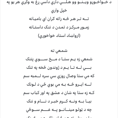
د خــــواخـــوږو ويــــنــــو وو هــلـــــــي داري داسي ږغ به وکړي هر يو په
خپل واري
تــــــه تـــر هــر څـــه راته ګران اي باميــانه
زمـــوږ مـــرکــز د تمـدن د ننـګ داستــانه
(ارواښاد استاد خواخوږي)
شمـعي تـه
شمعي زه يـــم ستـــا د مــــــخ ســــــــوي پتنګ
بـــــــــي لـــــه تــــا يـــم د ژوندون څخه په تنګ
که مي ستا وصال روزي سي سره لـــــمبه سم
لـــــــه ايــــرو څــــه بـــه مي بوي ځـي د لــونګ
کـــه زه ستا په شان د عشق په اور کباب سم
بيــــا بـــــه ونـــــه کـــــړم خبـــر د نــــــــام و ننګ
چه د ټولـو مينـــــانـــــو پـــــه غـــــــــم ســـــوځي
ما بي وزلي ته هم ځــاي راکــــــــه پـــر څــــنګ