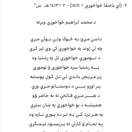
٢- (اي باصفا خواخوږي = ١٤١٥) – ٢ =١٤١٣ هـ . س“
د محمد ابراهيم خواخوږي ويرنه
داسـي مــړئ بــه څـــوک ولـــي بــــولي مــړي
چه ئي ژوند په خواخوږي کي وي تير کـړي
د نــــــوموړي خواخوږي تل په رشتيا وه
پــــــــه رشتيا سره خواخوږي ؤ نوموړي
پـــر مــريــض بانــدي ئــي تــل کـول پـوښتنه
پـــر اوږو يـــــــــــي د دوستــــــانو مـــړي وړي
د هـــــــــــر مـــړي فــاتحي ته به حاضر ؤو
هميشــــه د يو خواخوږي په شان ستړي
په هـــر درد کـــي بـــه تـــر ده پـــوري نــــاره وه
پــه تمــــام ؤ کارئي نه پـــريښـــود نيــمـــګړي