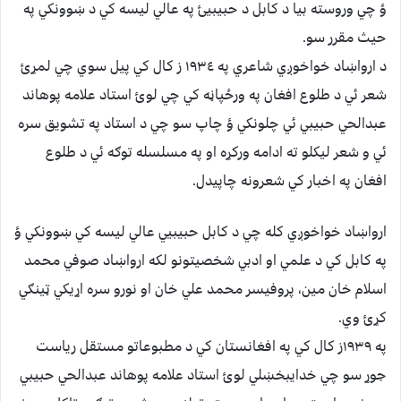
ؤ چي وروسته بيا د کابل د حبيبيئ په عالي ليسه کي د ښوونکي په
حيث مقرر سو.
د ارواښاد خواخوږي شاعري په ١٩٣٤ ز کال کي پيل سوي چي لمړئ
شعر ئي د طلوع افغان په ورځپاڼه کي چي لوئ استاد علامه پوهاند
عبدالحي حبيبي ئي چلونکي ؤ چاپ سو چي د استاد په تشويق سره
ئي و شعر ليکلو ته ادامه ورکړه او په مسلسله توګه ئي د طلوع
افغان په اخبار کي شعرونه چاپيدل.
ارواښاد خواخوږي کله چي د کابل حبيبيي عالي ليسه کي ښوونکي ؤ
په کابل کي د علمي او ادبي شخصيتونو لکه ارواښاد صوفي محمد
اسلام خان مين، پروفيسر محمد علي خان او نورو سره اړيکي ټينګي
کړئ وي.
په ١٩٣٩ز کال کي په افغانستان کي د مطبوعاتو مستقل رياست
جوړ سو چي خدايبخښلي لوئ استاد علامه پوهاند عبدالحي حبيبي