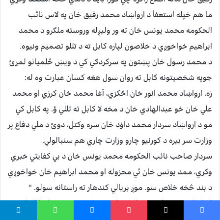
ما هم خپله استعفأ د ارواښاد محمد رفيق خان په لاس نائب
الحکومه محمد يونس خان ته ور وليږله وروسته ملګرو د محمد
ابراهيم خواخوږي د خلاصون لپاره کابل ته د تللو تصميم ونيوه.
د محمد رسول خان پښتون په سرکردګي کي د ويښ ځلميانو لمړئ
جوپه شخصيتونه کابل ته روان سول هغه کسان عبارت وه له:
زه، ارواښاد محمد انور خان اڅکزي، آغا محمد خان کرزي او محمد
علي خان خو عبدالهادي خان د مخه لا کابل ته تللي ؤ. په کابل کي
مو د ارواښاد سردار محمد داؤد خان سره وکتل، دوئ د ملي دفاع پر
وزارت سر بيره د کورنيو چارو وزارت چاري هم سنبالولي.
سردار صاحب نائب الحکومه محمد يونس خان د بي کفايتي خبري
وکړي، ممد يونس خان ئي محزوله او محمد ابراهيم خان خواخوږي
د بند څخه خلاص سو. موږ بريالي کندهار ته راستانه سولو. “
ارواښاد مدير صاحب جيلاني خان د خپل مصمون په بل ځاي کي
ليکي: