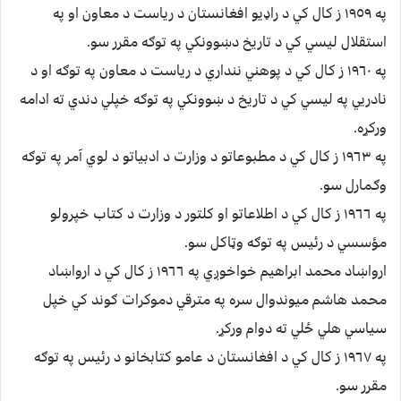
په ١٩٥٩ ز کال کي د راډيو افغانستان د رياست د معاون او په
استقلال ليسي کي د تاريخ دښوونکي په توګه مقرر سو.
په ١٩٦٠ ز کال کي د پوهني ننداري د رياست د معاون په توګه او د
نادريي په ليسي کي د تاريخ د ښوونکي په توګه خپلي دندي ته ادامه
ورکړه.
په ١٩٦٣ ز کال کي د مطبوعاتو د وزارت د ادبياتو د لوي آمر په توګه
وګمارل سو.
په ١٩٦٦ ز کال کي د اطلاعاتو او کلتور د وزارت د کتاب خپرولو
مؤسسي د رئيس په توګه وټاکل سو.
ارواښاد محمد ابراهيم خواخوږي په ١٩٦٦ ز کال کي د ارواښاد
محمد هاشم ميوندوال سره په مترقي دموکرات ګوند کي خپل
سياسي هلي ځلي ته دوام ورکړ.
په ١٩٦٧ ز کال کي د افغانستان د عامو کتابخانو د رئيس په توګه
مقرر سو.