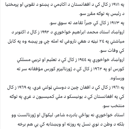
په ١٩٧١ ز کال کي د افغانستان د اکاډمي د پښتو د تقويي او پرمختيا
د رئيس په توګه مقرر سو.
په ١٩٧٣ ز کال کي جبراُ تقاعد ته سوق سو.
ارواښاد استاد محمد ابراهيم خواخوږي د ١٩٩٢ ز کال د اکتوبر د
مياشتي په ٢٤ نيټه د هغي ناروغي له امله چي ور پيښه وه په کابل
کي وفات سو.
ارواښاد خواخوږي په ١٩٤٤ ز کال کي د تعليم او تربيي مسلکي
کورس او په ١٩٦٢ ز کال کي د ژورناليزم کورس مؤفقانه سر ته
ورساوه.
په ١٩٦١ ز کال کي د افغان چين د دوستي ټولني غړي، په ١٩٦٩ ز کال
کي په افغانستان کي د يونيسکو د ملي کميسيون د غړي په توګه
منتخب سو.
استاد خواخوږي نه يواځي بادرده شاعر، ليکوال او ژورنالست وو
بلکه د وطن د نوي نسل په روزنه او ويښتابه کي يي هم برخه