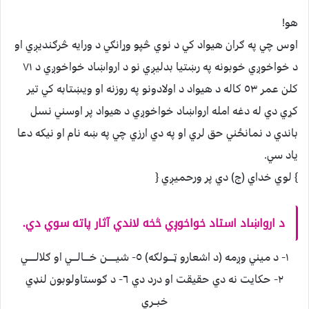
هو!
اوس چي په ګران هيواد کي د نوي څپو وړانګي د ورايه څرګنديږي او
د خواخوږي خوبونه په رښتيا بدليږي نو د ارواښاد خواخوږي د ٧١
کلن عمر ٥٣ کاله د هيواد د اولادونو په روزنه او ويښتابه کي تير
کړي دي له دغه امله ارواښاد خواخوږي د هيواد پر اوسني نسل
باندي د نمانځني حق لري او په دي ارزي چي په ښه نام او نيکه دعا
ياد سي.
} لوي خداي (ج) دي پر ورحميږي {
د ارواښاد استاد خواخوږي څخه لاندي آثار پاته سوي دي.
١- د ميني وږمه (د اشعارو ټــــولګه) ٥- شيــــــن خــــالــــي او ګلالــــــي
٢- حکايت نه دي حقيقت او درد دي ٦- د ګوستاولوبون لنډي
خبــري