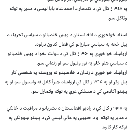
په ١٩٤٨ ز کال کي د کندهار د احمدشاه بابا ليسي د مدير په توګه
وټاکل سو.
استاد خواخوږي د افغانستان د ويښ ځلميانو د سياسي تحريک د
پيل څخه په سياسي مبارزاتو کي فعال ګډون درلود.
ارواښاد خواخوږي په ١٩٥٠ ز کال کي د دولت لخوا د ويښ ځلميانو
د سياسي هلو ځلو په تور ونيول سو او زنداني سو.
ارواښاد خواخوږي د زندان د خلاصيدو نه وروسته په شخصي کار
پيل وکړ او په ١٩٦٥ ز کال کي ارواښاد جبراً کابل ته واستول سو او په
پښتو اکاډمي کي د مسلکي غړي په توګه وګمارل سو.
په ١٩٥٧ ز کال کي د راډيو افغانستان د نشرياتو د مراقبت د څانګي
د مدير په توګه او د حبيبيي په عالي ليسي کي د پښتو ښوونکي په
توګه کار کاوه.