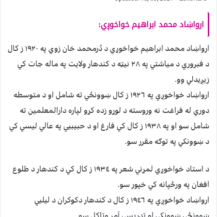
ارواښاد محمد ابراهيم خواخوږي:
ارواښاد محمد ابراهيم خواخوږي د دُرمحمد خان زوي په ١٩٢٠ ز کال
د فبروري د مياشتي په ٢٨ نيټه د کندهار ولايت په ماله جات کي
زيږيدلي وو.
ارواښاد خواخوږي په ١٩٢٦ ز کال ښوونځي ته شامل او د متوسطه
دوري له فراغت نه وروسته د لوړو زده کړو لپاره دارالمعلمين ته
شامل سو او په ١٩٣٨ ز کال کي فارغ او د حبيبيي په عالي ليسي کي
د ښوونکي په توګه مقرر سو.
د استاد خواخوږي لمړني شعر په ١٩٣٤ ز کال کي د کندهار د طلوع
افغان په ورځپانه کي خپور سو.
ارواښاد خواخوږي په ١٩٤٦ ز کال د کندهار دکوکران د ليليي
ښوونځي ښوونکي او تدريسي آمر وټاکل سو.