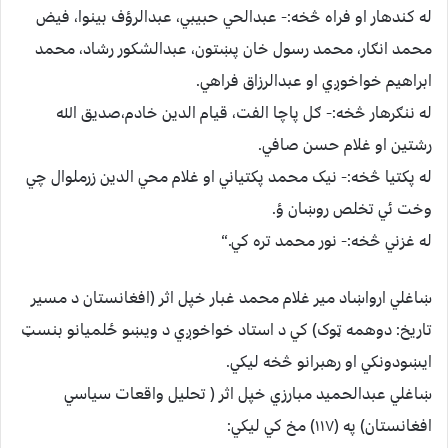
له کندهار او فراه څخه:- عبدالحي حبيبي، عبدالرؤف بينوا، فيض
محمد انګار، محمد رسول خان پښتون، عبدالشکور رشاد، محمد
ابراهيم خواخوږي او عبدالرزاق فراهي.
له ننګرهار څخه:- ګل پاچا الفت، قيام الدين خادم،صديق الله
رشتين او غلام حسن صافي.
له پکتيا څخه:- نيک محمد پکتياني او غلام محي الدين زرملوال چي
وخت ئي تخلص روښان ؤ.
له غزني څخه:- نور محمد تره کي.“
ښاغلي ارواښاد مير غلام محمد غبار خپل اثر (افغانستان د مسير
تاريخ: دوهمه ټوک) کي د استاد خواخوږي د ويښو ځلميانو بنسټ
ايښودونکي او رهبرانو څخه ليکي.
ښاغلي عبدالحميد مبارزي خپل اثر ( تحليل واقعات سياسي
افغانستان) په (١١٧) مخ کي ليکي: