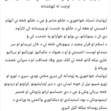
اوچت له کهکشانه
ارواښاد استاد خواخوږي د خلګو شاعر ؤ چي د خلګو څخه ئي الهام
اخيستي او هغه ئي د خلګو په خدمت او ويښتابه کي کاراوه.
دي تل د بينوايانو، بې وزلو او خوارانو په خدمت کي ؤ.
د اسلام او قرآن مجيد د ښوونځي څخه ئي د ځان تيريدلو او سر
ښندلو لوست اخيستي ؤ او د هيواد د ننګياليو، تورياليو او برياليو
غازي نيکه ګانو څخه ئي کلک عزم، وفا، صداقت او د مېړاني خصلت
ورپاته ؤ.
ارواښاد خواخوږي په ژوندانه کي ډيري مختي تودي، سړي د لوړو او
ژورو شيبو بيل اړ خونه ليدلي دي. د ډير آزمايشونو، کړاونو او دردونو
څخه بريالي وتلي ؤ چي د دي حساسو ترانو پارونکي او ضمير
ايښودونکي د يوه استبدادي او ديکتاتوري واکمني په وړاندي د
سنګر روښانه بيلګه ګڼل کيږي.