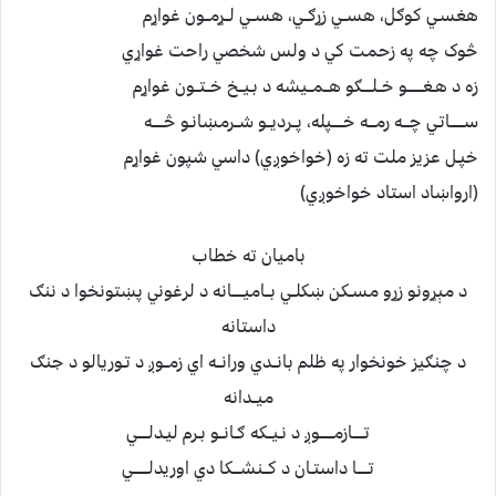
هغسـي کوګل، هســي زړګــي، هســي لــړمــون غواړم
څوک چه په زحمت کي د ولس شخصي راحت غواړي
زه د هـغـــــــو خــلــــګو هــمــيشه د بـيــخ خــتــون غواړم
ســــــاتـي چـــه رمـــه خـــــپله، پــرديــو شــرمښانـو څـــــه
خپـل عزيز ملت ته زه (خواخوږي) داسي شپون غواړم
(ارواښاد استاد خواخوږي)
باميان ته خطاب
د مېړونو زړو مسـکن ښکلــي بــاميـــــانه د لرغوني پښتونخوا د ننګ
داستانه
د چنګيز خونخوار په ظلم بانــدي ورانــه اي زمــوږ د تـوريالو د جنګ
ميــدانه
تـــــازمــــــوږ د نـيــکه ګـانــو بـرم ليـدلـــــي
تـــــا داستـان د کــنشـــکا دي اوريدلـــــــي