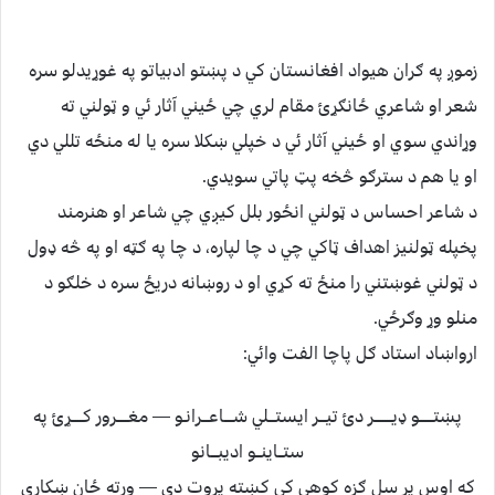
زموږ په ګران هيواد افغانستان کي د پښتو ادبياتو په غوړيدلو سره
شعر او شاعري ځانګړئ مقام لري چي ځيني آثار ئي و ټولني ته
وړاندي سوي او ځيني آثار ئي د خپلي ښکلا سره يا له منځه تللي دي
او يا هم د سترګو څخه پټ پاتي سويدي.
د شاعر احساس د ټولني انځور بلل کيږي چي شاعر او هنرمند
پخپله ټولنيز اهداف ټاکي چي د چا لپاره، د چا په ګټه او په څه ډول
د ټولني غوښتني را منځ ته کړي او د روښانه دريځ سره د خلګو د
منلو وړ وګرځي.
ارواښاد استاد ګل پاچا الفت وائي:
پښتــــــو ډيــــــــر دئ تيـــر ايستـــلي شــــاعـــرانـو — مغـــــرور کـــــړئ په
ستــاينــو اديبـــانو
که اوس پر سل ګزه کوهي کي کښته پروت دي — ورته ځان ښکاري