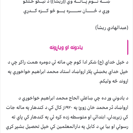
ښـــــــه نــــــوم پـــــاتــــــه وي ((ريشأ)) د نيــــکو خــلګـو
وړي د ځــــــــــــان ســــــــــــره يــــــــو څو ګـــــــزه ګــــــدړي
(عبدالهادي ريشأ)
يادونه او وياړونه
د خپل خداي (ج) شکر ادا کوم چي ماته ئي دومره همت راکړ چي د
خپل خداي بخښلي پلار ارواښاد استاد محمد ابراهيم خواخوږي په
اړوند څه وليکم.
د يادوني وړ ده چي ښاغلي الحاج محمد ابراهيم خواخوږي د
ارواښاد دُر محمد خان زوئ په ١٩٢٠ز کال کي د کندهار په ماله جات
کي زيږيدلي، ابتدائي او متوسطه زده کړه ئي په کندهار کي پاي ته
رسولي او بيا يي د کابل په دارالمعلمين کي خپل تحصيل بشپړ کړي