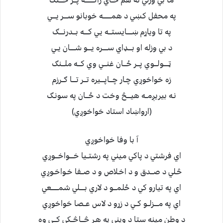
په محفل کښي د همــــــــه خوبانو ســــر يــــي
په تا وياړم ښـــــايستـــه يـي کــــه بـــدرنــــګ
د بي وزله او بــــډاي ســـــره يــــو شـــــان يــي
ټـــــولـــوي پـــر ځـــان غنـــي وي کـــه ملـــنګ
زه خواخوږي چـار چـــاپــــيره تـــر تــــا ګــرزم
نـه بيريږمــه هيــــڅ وخت د ځـــان په سونـګ
(ارواښاد استاد خواخوږي)
آ با وفا خواخوږي
اي فرشتي د پاکي ميني په رشتــيا خــــواخـــوږي
څـلي د صـــدق و د اخـلاص و د صــفا خـواخـوږي
اي په تيارو کي د ځلمـــو د لاري بـــــلي شمـــــــعي
اي په مــــزلــو کــي د زړو د لاس عــصا خواخوږي
د وطن مينه ستا د ويني په هـر څـــاڅــکي کـــي وه