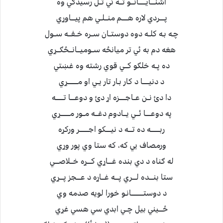
اشنــــايـــــــانـــو تـــه ئي تــل رسيدګي وه
پـــــردي لاره هــــــم منـــلــي هم پيــــاوړي
چـه بـه کلــه دوه دوستــان ســره خــفـــه ســول
هغه دم به ئي تر ميانځه ســوميـــانـــځګـــړي
ده پــه خلګو کـــي قوي رشته وه غښتي
د دنيــــــا د کار بـار تار يــي او مــــــــــړي
دا دئ نــن عــاجــــــزه اړ دئ و دوعــــا تــــــــه
په دوعـــــا ئـــي يـــادوم دغـــه مــور مـــــــــړي
ربـــــــــه ده تــــه د نيـــــکو اجـــــــــر ورکړه
ورمصاف يي که، که ستا وي پور وړي
له ګناه د دي بنده غــــاړي کــــړه خـــلاصــــي
ستا بنــــده لــــري پــــه غـــاړه د عــــجز پــــړي
د دوستــــــــــــانـو خورا لويه صدمه وي
ځــــيني بيل چــي ابدي سي هسي غړي