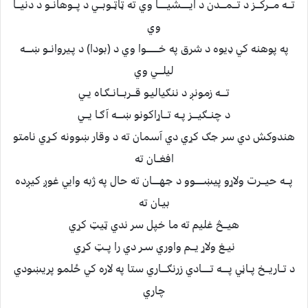
تـــه مـــرکـــز د تـــمــــدن د ايــــــشيــــــا وي ته ټاټــوبـــي د پـــوهانــو د دنيـــا
وي
په پوهنه کي ډيوه د شرق په خـــــــــوا وي د (بودا) د پـيروانــو ښــــه
ليلــــي وي
تــــه زمونږ د ننګياليـو قـــربـــانــګـاه يــي
د چنــګيــــز پــه تـــاړاکونو ښــــه آګـا يـــي
هندوکش دي سر جګ کړي دي آسمان ته د وقار ښوونه کـړي نامتو
افغــان ته
پـــه حيـــرت ولاړو پيښــــــوو د جهـــــان ته حال په ژبه وايي غوږ کيږده
بيـان ته
هيـــڅ غليم ته ما خپل سر ندي ټيټ کړي
نيــغ ولاړ يـــم واوري سـر دي را پــټ کړي
د تــاريـــخ پــاڼي پـــــه تــــــادي زرنګــــاري ستا په لاره کي ځلمو پريښودي
چاري