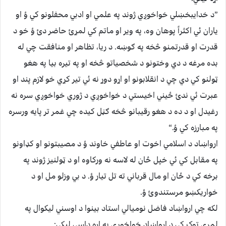
”د خدايبخښلي خواخوږي ژوند په علمي او ادبي محفلونو کي ؤ او
ياران ئي اکثراً پوهان وه، په وير او ماتم کي لمړئ حاضر دئ ؤ خو د
قدرت او قدرتمنو څخه په ګوښه. د ريا، تظاهر او منافقت چي له
بده مرغه د دي وختونو د شخصياتو څخه او په تيره بيا په هغو
ټولنو کي دي چي د انقلابونو او اړو دوړ نه ئي تير کړي خو لازم پند او
عبرت ئي ندئ ځيني اخيستي د خواخوږي د ژوري خواخوږي سره نه
رغيدل او د ده د هغو رقيبانو څخه ګڼل کيده چي غمر تر پايه ورسره
په مبارزه کي ؤ.“
ارواښاد د اسلامي اخوت او عاطفي خاوند ؤ د مصيبتونو او کډاونو
په مقابل کي ئي خپل ځان له لاسه نه ورکاوه او د ټولنيز ژوند په
برخه کي د ځان او مال قرباني ته تل تيار ؤ. د بي وزلو مل او د
خواريکښو مرستندوئ ؤ.
لکه چي ارواښاد فاضل نوميالي استاد بينوا د اوسني ليکوال په
لمړي ټوک کي د ارواښاد خواخوږي په اړه داسي ليکي: