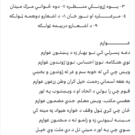
٣- يــــــــــوه ژړونــــــــکي منــــــــــظــــره ٧- دوه ځــــوانــــي مــــرګ مــينان
٤- مـــــرغـــــــــــــــــلره او نــــــــور خــــان ٨- د اشـــعارو دوهمـــه ټـــولـــګه
٩- د اشــــــعـــــارو درييـــمه ټولـــــګه
غـــــــــــــــــــــــــــــــــواړم
دغـــه پـســرلــي کــي نـــــو بهـــار زه د پــښتـــون غواړم
نوي هنــګامه، نــوئ احساس، نــوئ ژونـــدون غواړم
ويــښ چــي کـي له خوبه سم و غر ته ژوندون و بخښي
پـه هغه آسماني رحمت خپل ګران وطن زرغون غواړم
قـــوم چــي را بــولــي د اتحاد او د ويــښتــوب پــه لور
هغسي مکتب، ويــښ معــلم، جــدي مضمــون غواړم
ځـان چــي کـړي ټــول وقـف د خواږه هيواد په مينه کي
مــــــيــنــــه لــــيـونــــي زه و زلمــو تــه د مــجنـــون غواړم
ســوي چــي پـــه اور د مـينـي تـل د دي ملت وي خپـــل