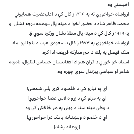
اخيستي وه.
ارواښاد خواخوږي ته په ١٩٦٥ ز کال کي د اعليحضرت همايوني
محمد ظاهر شاه د حضور لخوا د مينه پال دوهمه درجه نشان او
په ١٩٦٩ ز کال کي د مينه پال مطلا نشان ورکړه سوي ؤ.
ارواښاد خواخوږي په ١٩٧٣ ز کال د سعودي عرب د باچا ارواښاد
ملک فيصل په بلنه د حج مبارکه فريضه ادا کړه.
استاد خواخوږي د ګران هيواد افغانستان حساس ليکوال، بادرده
شاعر او سياسي پيژندل سوي چهره وه.
اي په تيارو کـي د ځلمــو د لاري بلــي شمعــي!
اي په مزلو کي د زړو د لاس عصـا خواخوږي!
د وطن مينه ستـا د ويني په هر څاڅکي کي وه
اي د ځلمـو د ويښتــابـه بانــګ درا خواخوږي!
(پوهاند رشاد)