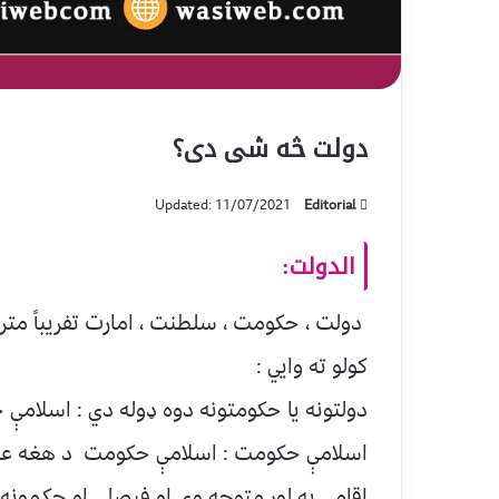
دولت څه شی دی؟
Updated: 11/07/2021
Editorial
الدولت:
دولت ، حکومت ، سلطنت ، امارت تفريباً م
کولو ته وايي :
دولتونه يا حکومتونه دوه ډوله دي : اسلامې
اسلامې حکومت : اسلامې حکومت د هغه عمو
اقامې په لور متوجه وي او فيصلې او حکمونه يئ