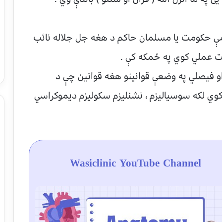
امې حکومت يا مسلمان حاکم د هغه جل جلاله نائب
ت عملي کوي په ځمکه کې .
 فيصلي په وضعې قوانينو هغه قوانين چې د
کوي لکه سوسياليزم ، نشنليزم سکوليزم ديموکراسي
Wasiclinic YouTube Channel