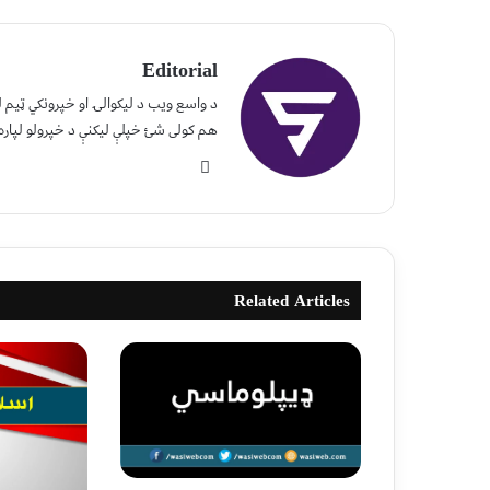
Editorial
د واسع ویب د لیکوالۍ او خپرونکي ټیم
هم کولی شئ خپلې لیکنې د خپرولو لپاره
Related Articles