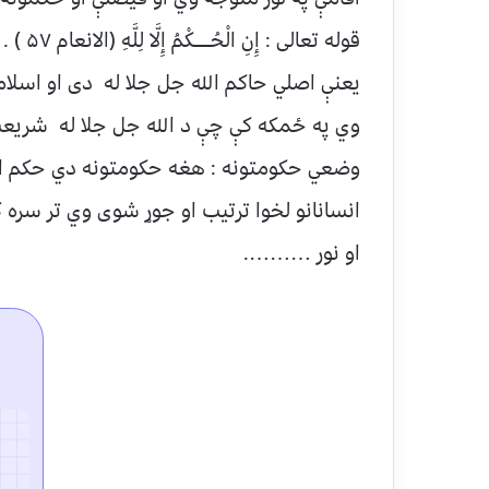
قوله تعالی : إِنِ الْحُـــــكْمُ إِلَّا لِلَّهِ (الانعام ۵۷ ) .
يعنې اصلي حاکم الله جل جلا له دی او اسل
وي په ځمکه کې چې د الله جل جلا له شريع
وضعي حکومتونه : هغه حکومتونه دي حکم او
انسانانو لخوا ترتيب او جوړ شوی وي تر سره 
او نور ……….