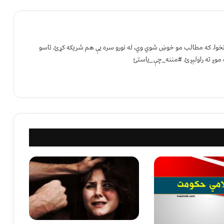
 لخوا. که مطالب مو خوښ شوي وي، له نورو سره یې هم شریکه کړئ. تاسو
 موږ ته راولېږئ. #مننه_چې_یاستئ