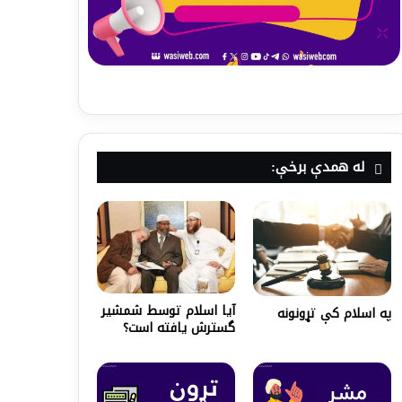
له همدې برخې:
آیا اسلام توسط شمشیر
په اسلام کې تړونونه
گسترش یافته است؟