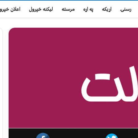
رسنۍ
اړیکه
په اړه
مرسته
لیکنه خپرول
اعلان خپرو