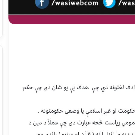
ترادف لغتونه دي چې هدف يې يو شان دی چې حکم
 حکومت او غير اسلامې يا وضعي حکومتونه .
مي رياست څخه عبارت دی چې عملاً د دين د
 په ما انزل الله ( قرآن او سنتو ) باندې وي .