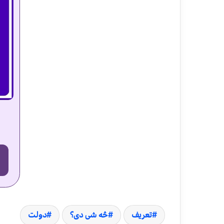
تعریف
څه شی دی؟
دولت