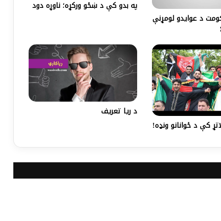
په بدو کې د ښځو ورکړه؛ ناوړه دود
ومت د عوایدو لومړنې
د ريا تعريف
تړ کې د ځوانانو ونډه!