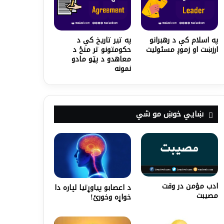
په اسلام کې د رهبرانو
په تیر تاریخ کې د
ارزښت او زموږ مسئوليت
حکومتونو تر منځ د
معاهدو د پټو مادو
نمونه
ښايي خوښ مو شي
ادب مؤمن در وقت
د اعصابو پیاوړتیا لپاره دا
مصيبت
خواړه وخورئ!