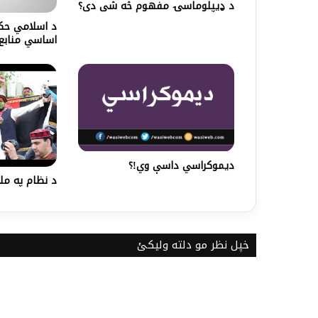
د ډيپلوماسۍ مفهوم څه شی دی؟
د اسلامي حک
اساسي منابع
دیموکراسي داسې وي!؟
د نظام په ملا
خپل نظر مو دلته ولیکئ