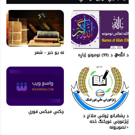
نه يو خبر – شعر
د اللهﷻ د (99) نومونو ژباړه
چکني میکس فوري
د پشۀیانو ټولنې ملاتړ د
ژبژغورنې غورځنګ څخه
+تصویرونه