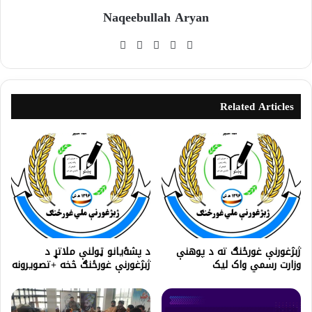
Naqeebullah Aryan
Related Articles
ژبژغورنې غورځنګ ته د پوهنې
د پشۀیانو ټولنې ملاتړ د
وزارت رسمي واک لیک
ژبژغورنې غورځنګ څخه +تصویرونه