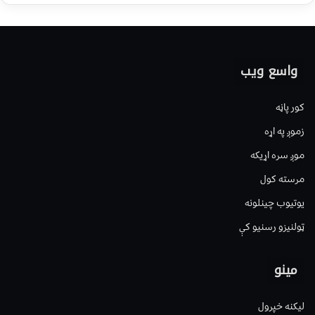
واسع ویب
کور پاڼه
زموږ په اړه
موږ سره اړیکه
مرسته کول
یوتیوب چینلونه
ټولنیزو رسنیو کې
مینو
لیکنه خپرول