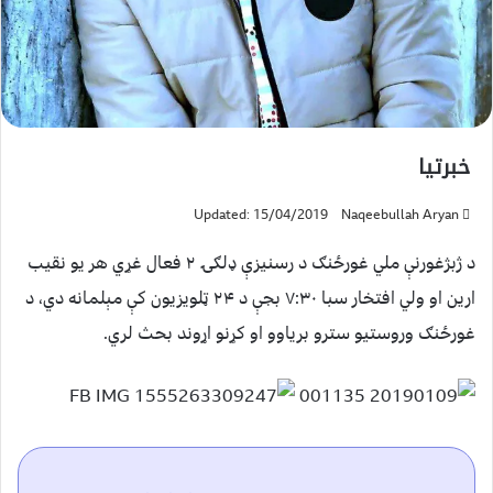
خبرتیا
Updated: 15/04/2019
Naqeebullah Aryan
د ژبژغورنې ملي غورځنګ د رسنیزې ډلګۍ ۲ فعال غړي هر یو نقیب
ارین او ولي افتخار سبا ۷:۳۰ بجې د ۲۴ ټلویزیون کې مېلمانه دي، د
غورځنګ وروستیو سترو بریاوو او کړنو اړوند بحث لري.