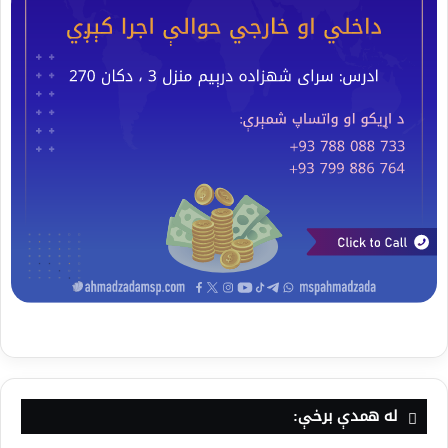
له همدې برخې: