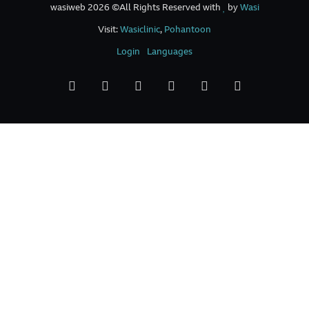
wasiweb 2026 ©All Rights Reserved with
by
Wasi
Visit:
Wasiclinic
,
Pohantoon
Login
Languages