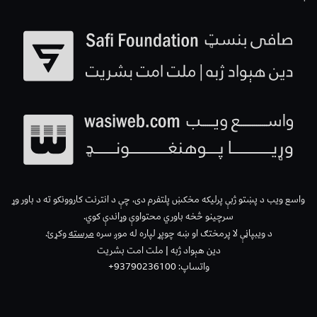
واسع ویب د پښتو ژبې پرلیکه مخکښ پلتفرم دی، چې د انترنت کاروونکو ته د باور وړ
سرچینو څخه باوري محتواوې وړاندې کوي.
د ویبپاڼې لا پرمختګ او ښه چوپړ لپاره له موږ سره
مرسته
وکړئ.
دین هېواد ژبه | ملت امت بشریت
واتساپ: 93790236100+