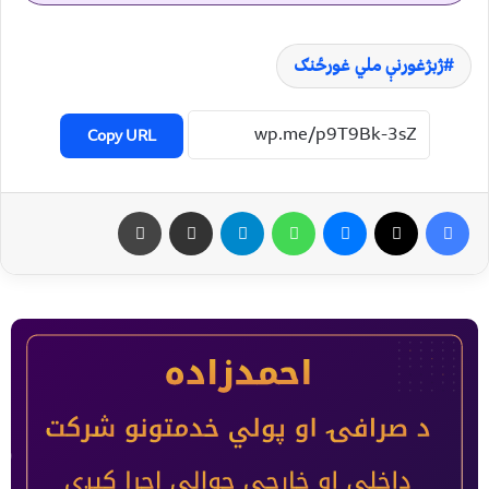
ژبژغورنې ملي غورځنګ
Copy URL