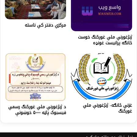
مرکزي دفتر کې ناسته
ژبژغورنې ملي غورځنګ خوست
څانګه پرانیست غونډه
غزني څانګه- ژبژغورنې ملي
د ژبژغورنې ملي غورځنګ رسمي
غورځنګ
فیسبوک پاڼه ۵۰۰۰۰ خوښونې