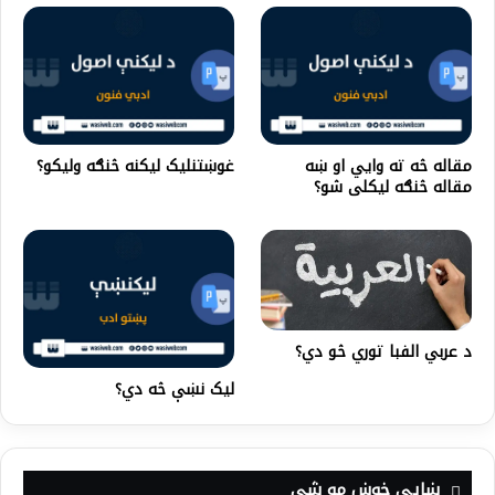
مقاله څه ته وايي او ښه
غوښتنليک ليکنه څنګه ولیکو؟
مقاله څنګه لیکلی شو؟
د عربي الفبا توري څو دي؟
لیک نښې څه دي‌؟
ښايي خوښ مو شي