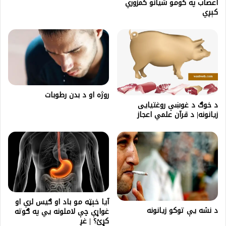
اعصاب په کومو شيانو کمزوري
کېږي
روژه او د بدن رطوبات
د خوګ د غوښې روغتیایی
زیانونه| د قرآن علمي اعجاز
آیا خېټه مو باد او ګیس لري او
د نشه يې توکو زيانونه
غواړې چې لاملونه یي په ګوته
کړئ؟ | غږ