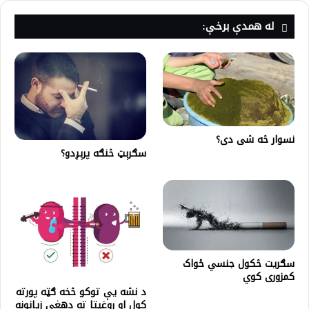
له همدې برخې:
نسوار څه شی دی؟
سګرېټ څنګه پرېږدو؟
سګریت څکول جنسي ځواک
کمزوری کوي
د نشه یې توکو څخه ګټه پورته
کول او روغيتا ته دهغې زيانونه