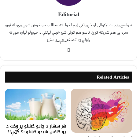
Editorial
د واسع ویب د لیکوالۍ او خپرونکي ټیم لخوا. که مطالب مو خوښ شوي وي، له نورو
سره یې هم شریکه کړئ. تاسو هم کولی شئ خپلې لیکنې د خپرولو لپاره موږ ته
راولېږئ. #مننه_چې_یاستئ
Related Articles
هر سهار د چايو څښلو پر وخت د
يو ګلاس شیدو څښلو ۲۰ گټې!!