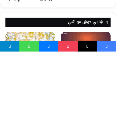
ښايي خوښ مو شي
د قيامت په ورځ پنځه پوښتنى
د زیاتې موسیقي اورېدلو
– حديث
روغتیايي ۱۴ زیانونه