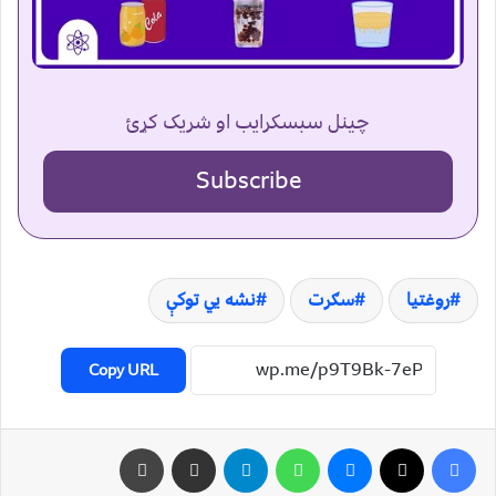
چینل سبسکرایب او شریک کړئ
Subscribe
روغتیا
سګرت
نشه یي توکې
Copy URL