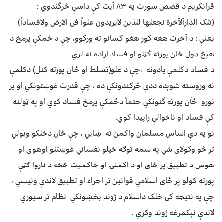
قرانکريم د قصص سورت په ٨٣ آيت کې داسې څرگندوي :
(تلک الدارآلآخرة نجعلها للذين لايريدون علواً فى الارض ولافساداً)
يعنې : د آخرت هغه کور هغو کسانو ته ورکوو، چې د ځمکې پرمخ د
هېڅ ډول ځان پورته گڼلو او فساد اراده نه لري .
د فساد دکلمې يادونه ،چې د علو(تسلط او ځان پورته ګڼل) دکلمې
نه وروسته شوېده ددې څرګندونکې ده ، چې قدرت غوښتونکي او پر
نورو ځآن پورته گڼونکي حتماً دځمکې پرمخ فساد کوي او په ټولنه
کې فساد او ناخوالې راپيدا کوي.
نو په دې اساس مسلمان واکمن ته ښايي ، چې ځان دخلکو وبولي
تر څو وکولاى شي په سمه توګه خپلو نفساني غوښتنو اوهوى او
هوس د تطبيق پر ځاى او د اکمنۍ او حاکميت څخه د ناروا ګټې
پورته کولو پر ځاى اسلامي قوانين تر اجراء او تطبيق لاندې ونيسي ،
چې په نتيجه کې خلک داسلام د ژوند بخښونکي نظام تر سيوري
لاندې نېکمرغه ژوند وکړي .