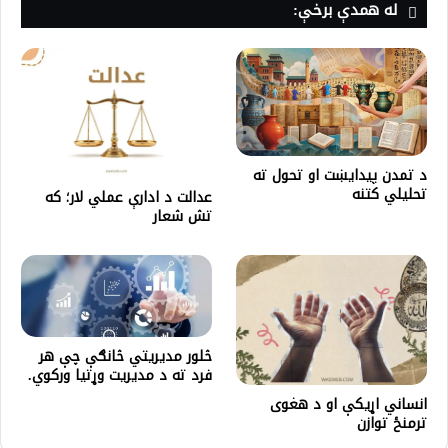
له همدې برخې:
د تمدن پیدایښت او تحول ته
تحلیلي کتنه
عدالت د ادارې عملي لار؛ که
تش شعار
څلور مدیریتي څانګې چې هر
فرد ته د مدیریت وړتیا ورکوي.
انساني اړیکې او د هغوی
ترمنځ توازن