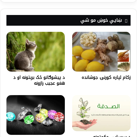
ښايي خوښ مو شي
د پیشوګانو څک برېتونه او د
زکام لپاره کورنۍ جوشانده
هغو عجیب رازونه