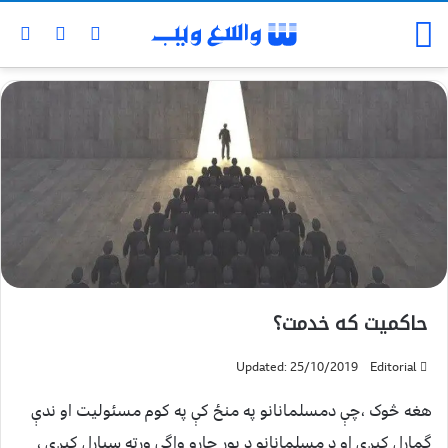
حاکميت که خدمت؟
Updated: 25/10/2019
Editorial
هغه څوک ،چې دمسلمانانو په منځ کې په کوم مسئوليت او ندې
گمارل کېږي او د مسلمانانو د يوړ چارو واگى ورته سپارل کېږي ،