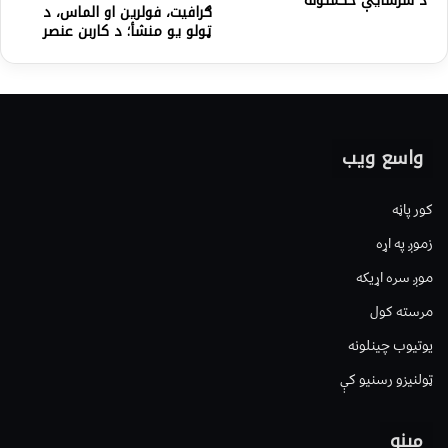
د سرسايې حكمتونه
ګرافیت، فولرین او الماس، د
ټولو یو منشأ؛ د کاربن عنصر
واسع ویب
کور پاڼه
زموږ په اړه
موږ سره اړیکه
مرسته کول
یوتیوب چینلونه
ټولنیزو رسنیو کې
مینو