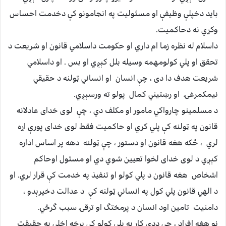
بايد دخپلې وظيفې او مسئوليت په انجامونو کې دخدمت احساس
وکړي نه دحاکميت.
داسلام له نظره زما ام داري او حکومت داسلامي قانون او شريعت د
تحقق او پلي کولومهمه وسيله بلل کېږي او بس . او داسلامي
شريعت هدف دا دى ، چې انسان او انساني ټولنه د حقيقي
نيمکمرغۍ او رښتيني کمال پولو ته ورسېږي.
د مسلمينو چارواکي مامور او مکلف دي ، چې لوى خداى عادلانه
قانون په ټولنه کې پلي کړي او حاکميت فقط لوى خداى پورې اړه
لري ، ځکه هغه قانون او دستور ، چې ټولنه دهه پر اساس اداره
کېږي د لوى خداى لخوا تعيين شوي دي او مسئول اوحاکم
اشخاص هغه قانون د پلي کولو او تنفيذ په خدمت کې قرار لري. او
د الهي قانون پلي کول په انساني ټولنه کې د عدالت دخپرېدو ،
دامنيت تامين اود انسان د پرمختگ او ترقۍ سبب گرځي.
نو هغه افراد ، چې ددې کار په پلي کولو کې برخه اخلي په حقيقت