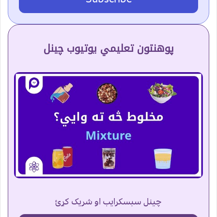
پوهنتون تعلیمي یوتیوب چینل
چینل سبسکرایب او شریک کړئ