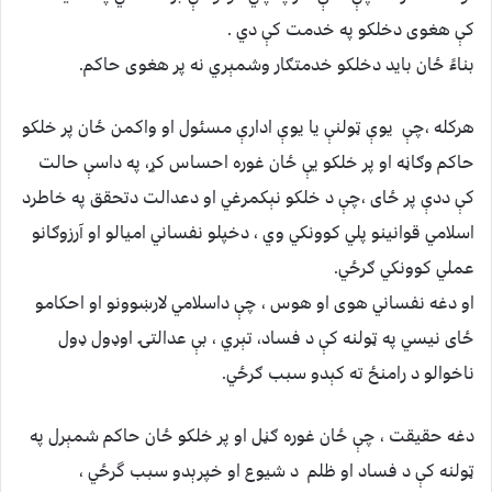
کې هغوى دخلکو په خدمت کې دي .
بناءً ځان بايد دخلکو خدمتګار وشمېري نه پر هغوى حاکم.
هرکله ،چې يوې ټولنې يا يوې ادارې مسئول او واکمن ځان پر خلکو
حاکم وګاڼه او پر خلکو يې ځان غوره احساس کړ، په داسې حالت
کې ددې پر ځاى ،چې د خلکو نېکمرغي او دعدالت دتحقق په خاطرد
اسلامي قوانينو پلي کوونکي وي ، دخپلو نفساني اميالو او آرزوګانو
عملي کوونکي ګرځي.
او دغه نفساني هوى او هوس ، چې داسلامي لارښوونو او احکامو
ځاى نيسي په ټولنه کې د فساد، تېري ، بې عدالتۍ اوډول ډول
ناخوالو د رامنځ ته کېدو سبب ګرځي.
دغه حقيقت ، چې ځان غوره ګڼل او پر خلکو ځان حاکم شمېرل په
ټولنه کې د فساد او ظلم د شيوع او خپرېدو سبب گرځي ،