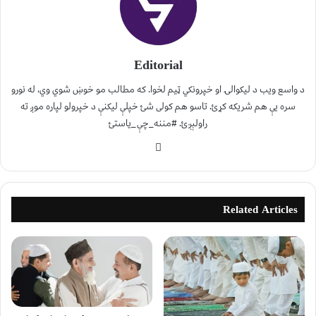
Editorial
د واسع ویب د لیکوالۍ او خپرونکي ټیم لخوا. که مطالب مو خوښ شوي وي، له نورو
سره یې هم شریکه کړئ. تاسو هم کولی شئ خپلې لیکنې د خپرولو لپاره موږ ته
راولېږئ. #مننه_چې_یاستئ
Related Articles