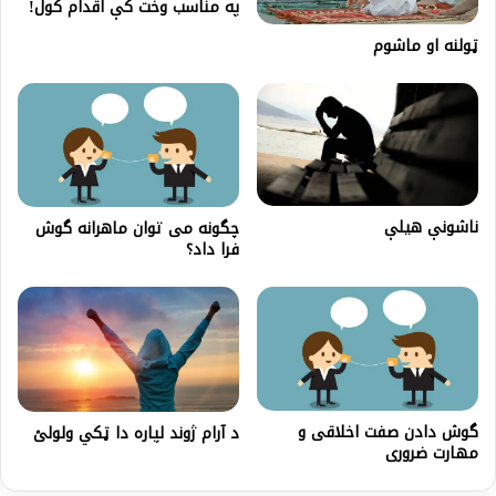
په مناسب وخت کې اقدام کول!
ناشونې هيلې
چگونه می توان ماهرانه گوش
فرا داد؟
گوش دادن صفت اخلاقی و
د آرام ژوند لپاره دا ټکي ولولئ
مهارت ضروری