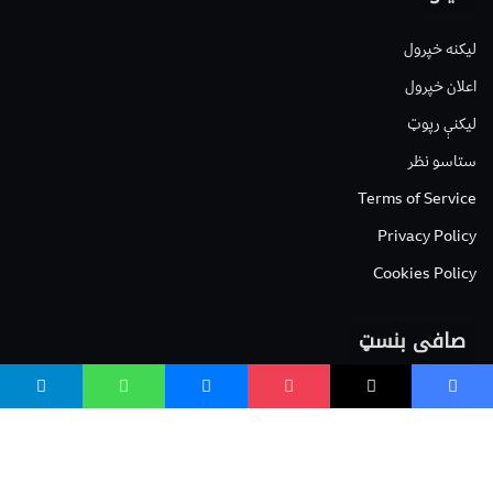
لیکنه خپرول
اعلان خپرول
لیکنې رپوټ
ستاسو نظر
Terms of Service
Privacy Policy
Cookies Policy
صافی بنسټ
صافی بنسټ Safi Foundation
واسع صافی wasisafi.com
واسع ویب wasiweb.com