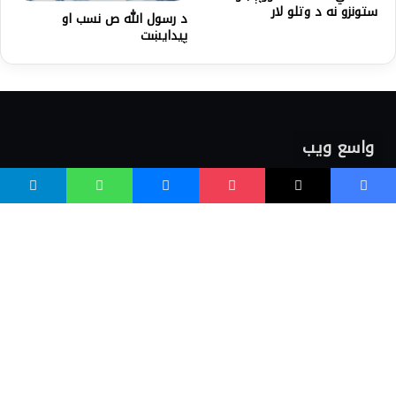
ستونزو نه د وتلو لار
د رسول الله ص نسب او
پيدایښت
واسع ویب
کور پاڼه
زموږ په اړه
موږ سره اړیکه
مرسته کول
یوتیوب چینلونه
ټولنیزو رسنیو کې