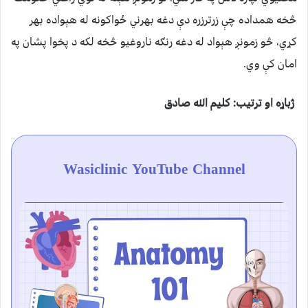
څخه همداده چې زرترزره دې دغه بهرني ځواکونه له هېواده بهر
کړي، څو زمونږ هېواد له دغه رنګه ناروغیو څخه لکه د پخوا پشان په
امان کې وي.
ژباړه او ترتیب: کلیم الله صادق
Wasiclinic YouTube Channel