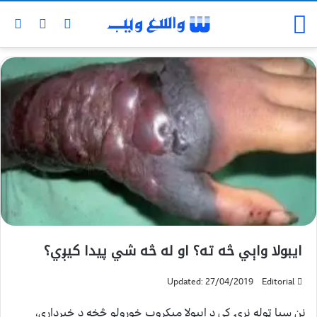
ایبولا واېي څه ته؟ او له څه شي پیدا کیږي؟
Updated: 27/04/2019
Editorial
نن سبا ټوله نړۍ کې د ایبولا میکروب خورولو څخه د خبرداري،