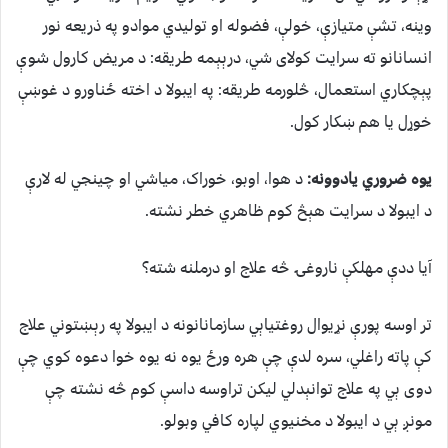
وینه، تشې متیازې، خولې، فضوله او تولیدي موادو په ذریعه نور
انسانانو ته سرایت کولای شي، درېېمه طریقه: د مریض کارول شوې
پېچکاري استعمال، څلورمه طریقه: په ایبولا د اخته ځناورو د غوښې
خوړل یا هم ښکار کول.
یوه ضروري یادوونه:
د هوا، اوبو، خوراک، میاشي او چینجي له لارې
د ایبولا د سرایت هېڅ کوم ظاهري خطر نشته.
آیا ددې مهلکې ناروغۍ څه علاج او درملنه شته؟
تر اوسه پورې نړیوال روغتیاېي سازمانانونه د ایبولا په رېښتوني علاج
کې پاته راغلي، سره لدې چې هره ورځ یوه نه یوه خوا دعوه کوي چې
دوی ېي په علاج توانېدلي لیکن تراوسه داسې کوم څه نشته چې
مونږ ېي د ایبولا د مخنیوي لپاره کافي وبولو.