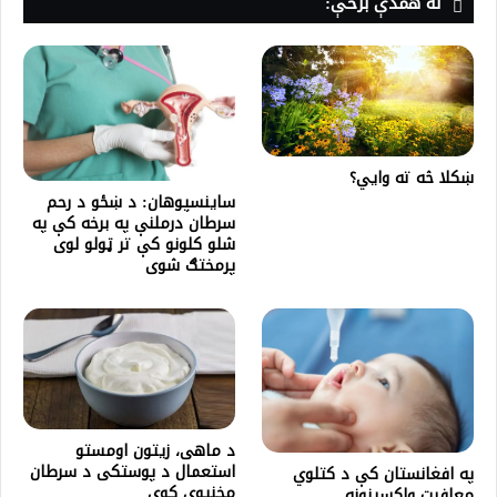
له همدې برخې:
ښکلا څه ته وایي؟
ساینسپوهان: د ښځو د رحم
سرطان درملنې په برخه کې په
شلو کلونو کې تر ټولو لوی
پرمختګ شوی
د ماهی، زیتون اومستو
استعمال د پوستکی د سرطان
په افغانستان کې د کتلوي
مخنیوی کوی
معافيت واکسينونه