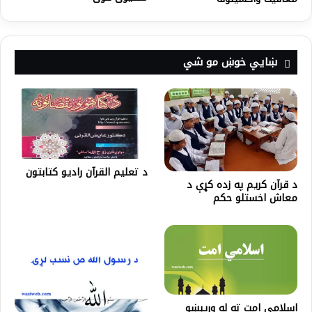
ښايي خوښ مو شي
د تعلیم القرآن رادیو کتابتون
د قرآن کریم په زده کړې د
معاش اخستلو حکم
اسلامي امت ته له ورپېښو