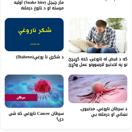
مار چيچل (Snake bite) اوليه
مرسته او د ناروغ درملنه
د شکري نا روغي(Diabetes)
که د قبض له ناروغۍ څخه کړیږئ
نو په لاندنیو لارښوونو عمل وکړئ
د سرطان ناروغي، مخنیوی،
سرطان Cancer ناروغي څه شی
نښانې او درملنه یې
دی؟