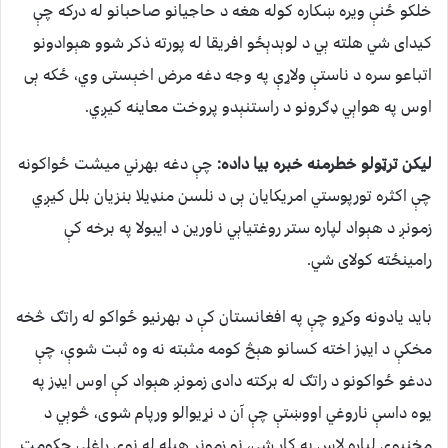
خلکو ځنې ویره ښکاره کوله هغه د حاجیانو صاحبانو له درکه چې
کیدای شي هلته ېي د لوېدېځو افریقا له پورته ذکر شوو هېوادونو
اتباعو سره د ناستې ولاړې په وجه دغه مرض اخېستی وي، ځکه ېی
اوس په هواېي ډګرونو د راستنېدو پروخت معاینه کیږي.
لیکن ترټولو خطرمنه خبره بیا داده:
چې دغه بهرني میشت ځواکونه
چې اکثره تورپوستي امریکایان ېی د نلسن منډیلا بنزیان بلل کیږي
زمونږ د هېواد لپاره ستر روغتیاېي ناورین د ایبولا په برخه کې
رامینځته کولای شي.
باید یادونه وکړو چې په افغانستان کې د بهرنیو ځواکو له راتګ څخه
مخکې د ایډز اخته کسانو هېڅ کومه مثبته نه وه ثبت شوې، چې
ددغو ځواکونو د راتګ له برکته دادی زمونږ هېواد کې اوس ایډز په
یوه داسې ناروغي اووښتې چې آن د نړیوالو ورپام شوی، څوېي د
مخنیوي لپاره لاس په کار شي، نو زمونږ هېله له نوي راغلي حکومت