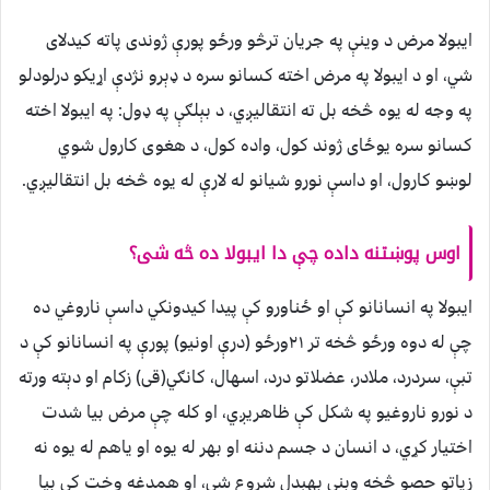
ایبولا مرض د وینې په جریان ترڅو ورځو پورې ژوندی پاته کیدلای
شي، او د ایبولا په مرض اخته کسانو سره د ‌ډېرو نژدې اړیکو درلودلو
په وجه له یوه څخه بل ته انتقالیږي، د بېلګې په ډول: په ایبولا اخته
کسانو سره یوځای ژوند کول، واده کول، د هغوی کارول شوي
لوښو کارول، او داسې نورو شیانو له لارې له یوه څخه بل انتقالیږي.
اوس پوښتنه داده چې دا ایبولا ده څه شی؟
ایبولا په انسانانو کې او ځناورو کې پیدا کیدونکي داسې ناروغي ده
چې له دوه ورځو څخه تر ۲۱ورځو (درې اونیو) پورې په انسانانو کې د
تبې، سردرد، ملادر، عضلاتو درد، اسهال، کانګي(قی) زکام او دېته ورته
د نورو ناروغیو په شکل کې ظاهریږي، او کله چې مرض بیا شدت
اختیار کړي، د انسان د جسم دننه او بهر له یوه او یاهم له یوه نه
زیاتو حصو څخه وېنې بهېدل شروع شي، او همدغه وخت کې بیا