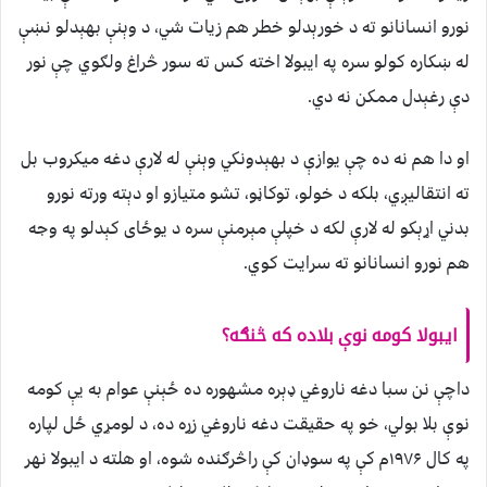
نورو انسانانو ته د خورېدلو خطر هم زیات شي، د وېنې بهېدلو نښې
له ښکاره کولو سره په ایبولا اخته کس ته سور څراغ ولګوي چې نور
دې رغېدل ممکن نه دي.
او دا هم نه ده چې یوازې د بهېدونکي وېنې له لارې دغه میکروب بل
ته انتقالیږي، بلکه د خولو، توکاڼو، تشو متیازو او دېته ورته نورو
بدني اړېکو له لارې لکه د خپلې مېرمنې سره د يوځای کېدلو په وجه
هم نورو انسانانو ته سرایت کوي.
ایبولا کومه نوې بلاده که څنګه؟
داچې نن سبا دغه ناروغي ډېره مشهوره ده ځېنې عوام به يې کومه
نوې بلا بولي، خو په حقیقت دغه ناروغي زړه ده، د لومړي ځل لپاره
په کال ۱۹۷۶م کې په سوډان کې راڅرګنده شوه، او هلته د ایبولا نهر