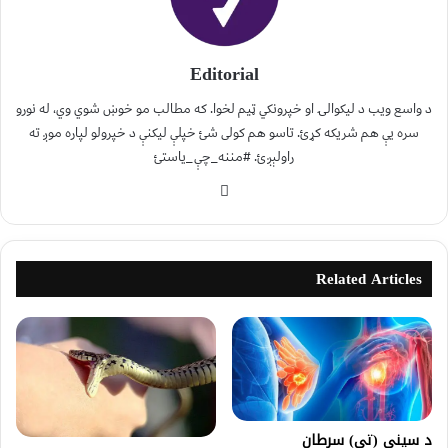
Editorial
د واسع ویب د لیکوالۍ او خپرونکي ټیم لخوا. که مطالب مو خوښ شوي وي، له نورو
سره یې هم شریکه کړئ. تاسو هم کولی شئ خپلې لیکنې د خپرولو لپاره موږ ته
راولېږئ. #مننه_چې_یاستئ
Related Articles
د سینې (تي) سرطان