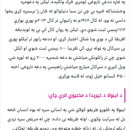
په غاړه ددغې ناروغۍ لومړی څرک ولګېده، لیکن په دغومره
وحشتناکه څېره ېي چې نن سبا دنیاوالو ته ځان را برسېره کړی پخوا
داسې نه وو، له کال ۱۹۷۶م نه رانېولې تر کال ۲۰۱۳م پورې یوازې
۱۷۱۶پېښې ثبت شوې دي، لیکن په روان کال کې ېي په لوېدېځه
افریقا کې د یوې وبا شکل اختیار کړی، او ددغه راپور تر لیکلو پورې
ېی سږکال په ټوله نړۍ کې تقریبا ۸۰۰۰ پېښې ثبت شوي او اټکل
شوی چې تر راتلونکې میاشتې به دغه شمېره ۲۰۰۰۰ زرو ته لوړه شي،
ویل کیږي د سږکال میارچ میاشتې راهېسې په دغه ناروغۍ اخته
۴۵۰۰ کسانو خپل ژوند له لاسه ورکړی.
د ایبولا د خپرېدا د مخنیوي لارې چاې:
ایبولا په څلورو طریقو کولای شي په آسانۍ سره له یوه انسان څخه
بل ته سرایت وکوي.، اوله طریقه ېی داده: چې له مریض سره نزدې
اړېکو لرونکي تن ته زیاته خطره متوجه وي، دویم طریقه: توکاڼي،