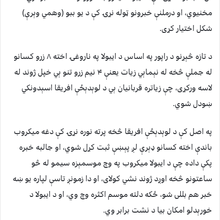
مخنیوي، او درملنې خبرونو ټوله نړۍ کې د یو ببو (وهمي وېرې)
شکل اختیار کړی.
د تازه څېړنو د راپور په اساس د ایبولا په ناروغۍ اخته ۸ زرو کسانو
له جملې څخه له نېماېي زیات یعنې ۴ نیم زرو تنو ېي خپل ژوند له
لاسه ورکړی، چې زیاتره قربانیان ېي د لوېدېځې افریقا اسېدونکي
ښودل شوي.
په اصل کې د لوېدېځې افریقا څخه پرته نوره نړۍ کې دغه میکروب
باندې اخته کسانو ډېرې لږ پېښې ثبت کړل شوي، او جالبه خبره
پکې داده چې د ایبولا میکروب په وچ موسمېزه سیمو له څو
ساعتونو څخه اوږد ژوند نشي کولای، او دا زمونږ تاسې لپاره یو ښه
خبر هم بللی شو، ځکه دلته موسم اکثره وچ وي، او د ایبولا د
خورېدلو امکان بیا د نشت برابر وي.