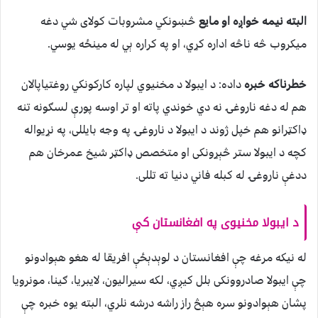
البته نیمه خواږه او مایع
څښونکي مشروبات کولای شي دغه
میکروب څه ناڅه اداره کړي، او په کراره ېي له مینځه یوسي.
خطرناکه خبره
داده: د ایبولا د مخنیوي لپاره کارکونکي روغتیاپالان
هم له دغه ناروغۍ نه دي خوندي پاته او تر اوسه پورې لسګونه تنه
ډاکټرانو هم خپل ژوند د ایبولا د ناروغۍ په وجه بایللی، په نړیواله
کچه د ایبولا ستر څېړونکی او متخصص ډاکټر شیخ عمرخان هم
ددغې ناروغۍ له کبله فاني دنیا ته تللی.
د ایبولا مخنیوی په افغانستان کې
له نیکه مرغه چې افغانستان د لوېدېځې افریقا له هغو هېوادونو
چې ایبولا صادروونکی بلل کیږي، لکه سیرالیون، لایبریا، ګینا، مونرویا
پشان هېوادونو سره هېڅ راز راشه درشه نلري، البته یوه خبره چې