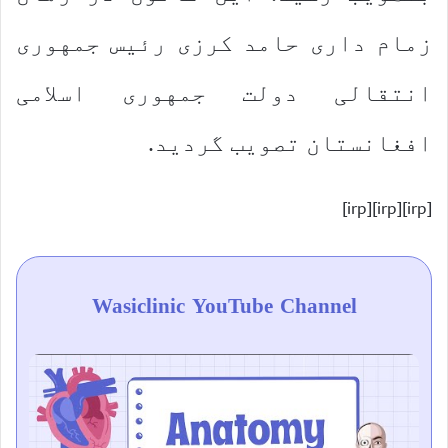
زمام داری حامد کرزی رئیس جمهوری
انتقالی دولت جمهوری اسلامی
افغانستان تصویب گردید.
[irp][irp][irp]
Wasiclinic YouTube Channel