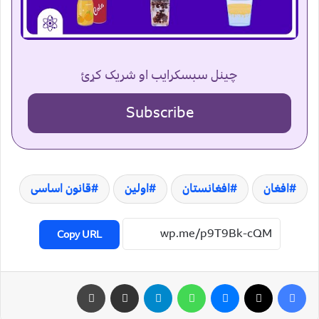
چینل سبسکرایب او شریک کړئ
Subscribe
افغان
افغانستان
اولین
قانون اساسی
Copy URL