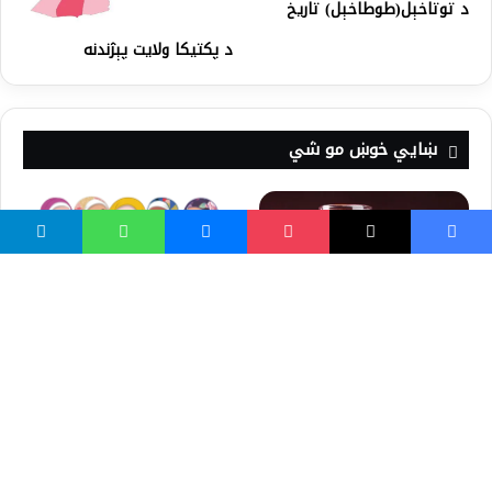
د توتاخېل(طوطاخېل) تاریخ
د پکتيکا ولايت پېژندنه
ښايي خوښ مو شي
په انار کې نغښتي طبي رازونه
نجونه څه ډول تفریح کولی
شي؟