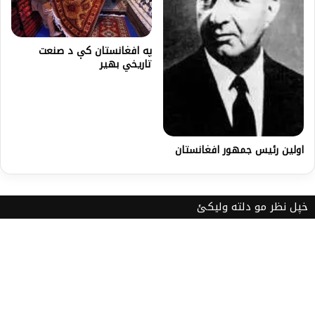
په افغانستان کې د صنعت
تاريخي بهير
اولين رئيس جمهور افغانستان
خپل نظر مو دلته ولیکئ