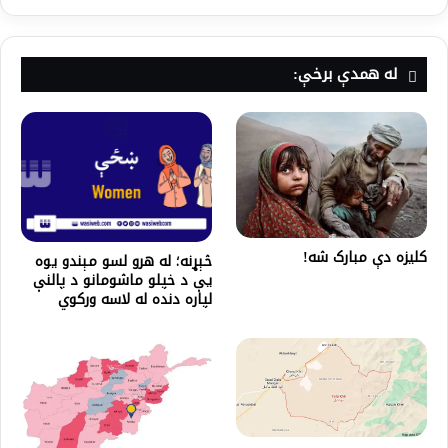
له همدې برخې:
کلیزه دې مبارک شه!
څېړنه؛ له هرو لسو مېندو یوه
یې د خپلو ماشومانو د پالنې
لپاره دنده له لاسه ورکوي