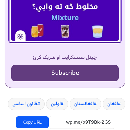
چینل سبسکرایب او شریک کړئ
Subscribe
افغان
افغانستان
اولین
قانون اساسی
Copy URL