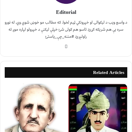
Editorial
د واسع ویب د لیکوالۍ او خپرونکي ټیم لخوا. که مطالب مو خوښ شوي وي، له نورو
سره یې هم شریکه کړئ. تاسو هم کولی شئ خپلې لیکنې د خپرولو لپاره موږ ته
راولېږئ. #مننه_چې_یاستئ
Related Articles