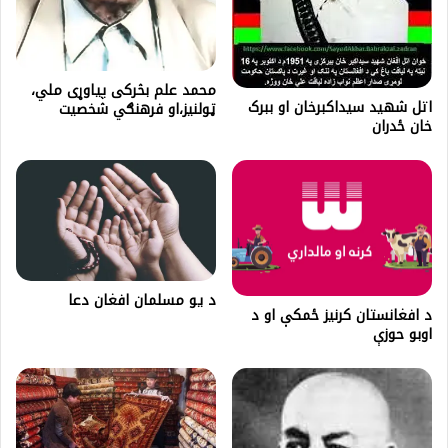
محمد علم بڅرکی پیاوړی ملي،
اتل شهید سیداکبرخان او ببرک
ټولنیز،او فرهنګي شخصیت
خان ځدران
د یو مسلمان افغان دعا
د افغانستان کرنیز ځمکې او د
اوبو حوزې