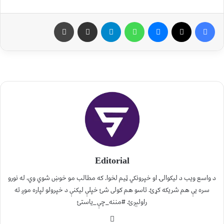
Editorial
د واسع ویب د لیکوالۍ او خپرونکي ټیم لخوا. که مطالب مو خوښ شوي وي، له نورو
سره یې هم شریکه کړئ. تاسو هم کولی شئ خپلې لیکنې د خپرولو لپاره موږ ته
راولېږئ. #مننه_چې_یاستئ