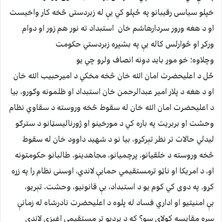
خپلو سیاسی رقیبانو په ځپلو کي یې له زبردستی څخه کار واخیست
او د هغه ورور سردارهاشم خان استبداد ته نور هم زور او دوام
ورکړ او څوارلس کاله یې په بشپړه زبردستي حکومت
وچلاوه؛ خو موږ باید دونه انصاف ولرو چي یو
ځل د اعلیحضرت امان الله خان څخه مخکي د امیرحبیب الله خان
او د هغه د پلار امیر عبدالرحمن خان استبداد او ظلمونه وګورو، بیا
د اعلیحضرت امان الله خان له سقوط څخه وروسته د سقاوي نظام
وحشت او بربریت په باره کي د مورخینو او ژورنالیسټانو د سترګو
لیدلي حالات تر نظر تېرکړو، بیا نو د شهید داوود خان له سقوط
څخه وروسته د خلقیانو، پرچمیانو، مجاهدینو، طالبانو حکومتونه
او، د امریکا او ناټو ترمستقیمي حمایې لاندي، اوسنی نظام را په زړه
کړو. په دوی کي کوم یو د استبداد، بې قانونیو، وحشت، تېریو،
بې امنیتیو او اداري فساد له پلوه د اعلیحضرت نادرشاه له زمانې
سره مقایسه کولای سو؟ که د پردیو تر مستقیمي اغېزې لاندي