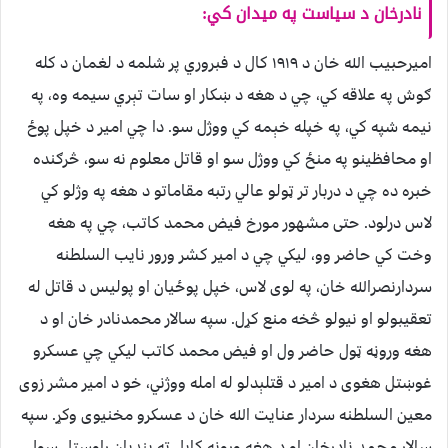
نادرخان د سیاست په میدان کي:
امیرحبیب الله خان د ۱۹۱۹ کال د فبروري پر شلمه د لغمان د کله
ګوش په علاقه کي، چي د هغه د ښکار او سات تېري سیمه وه، په
نیمه شپه کي، په خپله خېمه کي ووژل سو. دا چي امیر د خپل پوځ
او محافظینو په منځ کي ووژل سو او قاتل معلوم نه سو، څرګنده
خبره ده چي د دربار تر ټولو عالي رتبه مقاماتو د هغه په وژلو کي
لاس درلود. حتی مشهور مورخ فیض محمد کاتب، چي په هغه
وخت کي حاضر وو، لیکي چي د امیر کشر ورور نایب السلطنه
سردارنصرالله خان، په لوی لاس، خپل پوځیان او پولیس د قاتل له
تعقیبولو او نیولو څخه منع کړل. سپه سالار محمدنادر خان او د
هغه وروڼه ټول حاضر ول او فیض محمد کاتب لیکي چي عسکرو
غوښتل هغوی د امیر د قتلېدلو له امله ووژني، خو د امیر مشر زوی
معین السلطنه سردار عنایت الله خان د عسکرو مخنیوی وکړ. سپه
سالار محمد نادرخان او د هغه وروڼه کابل ته بندیان راوستل سول