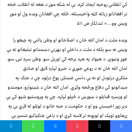
کي انقلابي روحیه ایجاد کړه. بې له شکه موږ د هغه له انقلاب څخه
تر افغانانو زیاته ګټه واخیستله. ځکه چي افغانان ویده ول او موږ
ویښ وو…» تندلکار ص ۵۸
ویده ملت د امان الله خان د اصلاحاتو او وطن پالني په چیغو را
ویښ نه سو بلکه د ملت د داخلي او بهرني دښمنانو تبلیغاتو ته یې
غوږ ونیوی. د هیواد په هره برخه کي اوربل سو. وطن سره تبۍ سو.
امان الله خان نه د روغي جوړي د خبرو لپاره لایق او صادق
ملګري درلودل او نه یې داسي غښتلی پوځ درلود چي د جنګ په
میدانونو کي دفاع ورڅخه وکړي. امان الله خان د شینوارو، مومندو
او ورسره قبایلو د ښورښ د ځپلو لپاره، چي په وروستیو شپو کي یې
ډېر زور اخیستی وو او د حکومت د جبه خانو د لوټلو له لاري یې په
زرهاوو توپک او توپونه تر لاسه کړي او د یاغي جنګیالیو شمېر یې
څلوېښتو زرو تنو ته رسېدی، له هري وسیلې څخه کار واخیست.