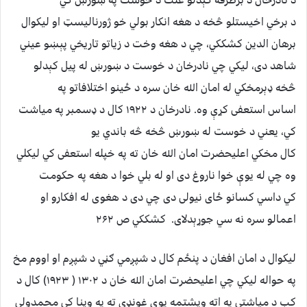
د برخي اخیستلو څخه د هغه انکار بولي خو ژورنالیسټ او لیکوال
برهان الدین کشککي، چي د هغه وخت د زیاتو تاریخي پېښو عیني
شاهد دی، لیکي چي نادرخان د خوست د ښورښ له پیل کېدلو
څخه ډېرمخکي له امان الله خان سره د ځینو اختلافاتو په
اساس استعفی کړې وه. نادرخان د ۱۹۲۲ کال د ډسمبر په میاشت
کي، یعني د خوست له ښورښ څخه څه باندي یو
کال مخکي اعلیحضرت امان الله خان ته په خپله استعفی کي لیکلي
وه چي له یوې خوا ناروغ دی او له بلي خوا د هغه په حکومت
کي داسي کسانو ځای نیولی دی چي دی د هغوی له افکارو او
اعمالو سره نه سي جوړېدلای. کشککي ص ۲۶۲
لیکوال د امان افغان د پنځم کال د شپږمي ګڼي د شپږم او اووم مخ
په حواله لیکي چي اعلیحضرت امان الله خان د ۱۳۰۲ ( ۱۹۲۳) کال د
کب د میاشتي په اته ویشتمه یوې غونډي ته په وینا کي محمدولي