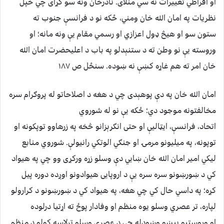
او افراطي تغییرات نه سي منلای. نادرخان ونه سو کړای چي خپل
نظریات په امان الله خان ومني، ځکه نو د فرانسې جنوب ته
ستون سو او هیڅ ډول اعزازي او رسمي مقام یې ونه مانه؛ او
وروسته یې نو وطن ته د ستنېدلو په باب د اعلیحضرت امان الله
خان امر ته هم غاړه کښې نه ښوده. سنځل ص ۱۸۷
امان الله خان په دې پوهېدی چي د هغه د اصلاحاتو له پروګرام سره
مخالفتونه موجود دي؛ ځکه یې نو له شوروي
اتحاد، فرانسې، ایټالیې او حتی انګرېزانو څخه په زرهاوو توپکونه او
توپونه، په میلیونو مرمۍ او جنګي الوتکي رانیولې. شوروي منابع
لیکي امیر امان الله خان ښايي دې وسلو زړه ورکړی وو چي په هیواد
کي د ښورښونو سره سره یې د اروپایی هیوادونو اوږده دوره پیل
کړه؛ په داسي حال کي چي هغه، په هیواد کي د ښورښونو د کرارولو
لپاره، تر عصري وسلو یوه منظم او وفادار پوځ ته اړتیا درلوده
او وروستیو پېښو وښودله چي د عصري وسلو ترلاسه کولو د منظم