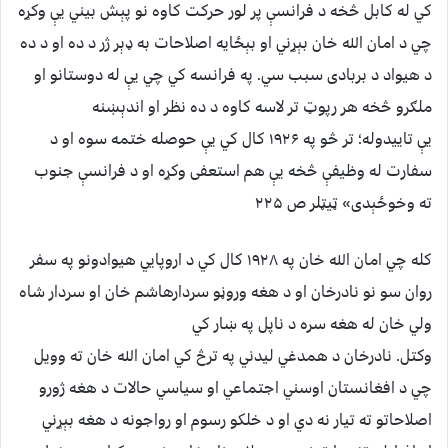
کي له کابل څخه د فرانسې پر لور حرکت کاوه نو پېش بیني یې وکړه
چي د امان الله خان بېړني او بېځایه اصلاحات به ډېر ژر د ده او د ده
د هیواد د بربادی سبب سي. په فرانسه کي چي یې له دوستانو او
ملګرو څخه هر رپوټ تر لاسه کاوه د ده نظر او اندېښنه
یې تاییدوله؛ تر څو په ۱۹۲۶ کال کي یې حوصله ختمه سوه او د
سفارت له وظیفې څخه یې هم استعفی وکړه او د فرانسې جنوب
ته وخوځېدی» ټیټلر ص ۲۲۵
کله چي امان الله خان په ۱۹۲۸ کال کي د اروپايي هیوادونو په سفر
روان سو نو نادرخان او د هغه وروڼو سردارهاشم خان او سردار شاه
ولي خان له هغه سره د ناپل په ښار کي
وکتل. نادرخان د همدغي لیدني په ترڅ کي امان الله خان ته وویل
چي د افغانستان اوسني اجتماعي او سیاسي حالات د هغه ژورو
اصلاحاتو ته تیار نه دي او د خلکو رسوم او رواجونه د هغه بېړني