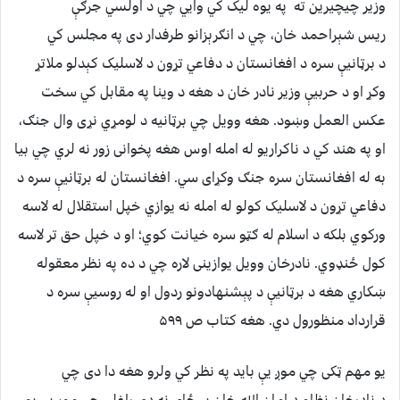
وزیر چیچیرین ته په یوه لیک کي وايي چي د اولسي جرګې
ریس شېراحمد خان، چي د انګرېزانو طرفدار دی په مجلس کي
د برټانیې سره د افغانستان د دفاعي تړون د لاسلیک کېدلو ملاتړ
وکړ او د حربیې وزیر نادر خان د هغه د وینا په مقابل کي سخت
عکس العمل وښود. هغه وویل چي برټانیه د لومړي نړی وال جنګ،
او په هند کي د ناکراریو له امله اوس هغه پخوانی زور نه لري چي بیا
به له افغانستان سره جنګ وکړای سي. افغانستان له برټانیې سره د
دفاعي تړون د لاسلیک کولو له امله نه یوازي خپل استقلال له لاسه
ورکوي بلکه د اسلام له ګټو سره خیانت کوي؛ او د خپل حق تر لاسه
کول ځنډوي. نادرخان وویل یوازینی لاره چي د ده په نظر معقوله
ښکاري هغه د برټانیې د پېشنهادونو ردول او له روسیې سره د
قرارداد منظورول دي. هغه کتاب ص ۵۹۹
یو مهم ټکی چي موږ یې باید په نظر کي ولرو هغه دا دی چي
د نادرخان نظام د امان الله خان پر ځای نه دی راغلی چي موږ یې یو