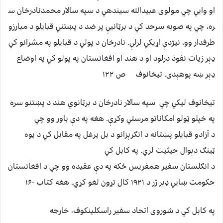
او وايي چي مولوی عبیدالله سیندهي د سپه سالار محمدنادرخان س
ره، چي په صوبه سرحد کي د برټانیې پر ضد د پښتني قبایلو د مبارزو
طرفدار وو، نیژدې اړیکي لرلې. نادرخان د پولي د قبایلو په مشرانو کي
ډېر زیات نفوذ درلود او د هند او افغانستان په پولو کي په اوضاع
ډېر ښه پوهېدی. تیخانوف ص ۱۲۲
تیخانوف لیکي چي سپه سالار نادرخان د برټانوي هند د پښتنو سره
په خپلو ټولو امکاناتو مرستي وکړې. هغه په دې باور وو چي
د آزادو قبایلو پښتانه د انګرېزانو د بل یرغل په مقابل کي د یوه
ټینګ دېوال حیثیت لري. په کابل کي
د انګلستان سفیر همفریس ځکه په دې عقیده وو چي د افغانستان
حکومت ښايي ډېر ژر د ۱۹۲۱ کال تړون لغو کړي. هغه کتاب ۱۶۰
په کابل کي د شوروی اتحاد سفیر راسکلینکوف، خارجه