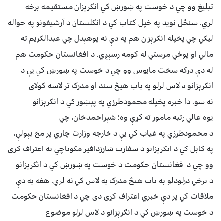
تبلیغ وو چي د خوست په ښورښ کي انګرېزان مستقیمه برخه
لري. سنځل نوید په خپل کتاب کي د انګلستان د آرشیفونو په حواله
لیکي چي پخپله انګرېزان هم په دې نه پوهېدل چي عبدالکریم ته
مالي او پوځي مرستي له کومه رسېږي. د افغانستان حکومت هم
له دې درکه سخت مایوس وو چي د خوست په ښورښ کي یې د
انګرېزانو د لاس لرلو په باب هیڅ سند او مدرک تر لاسه کولای
نه سو. دا خبره پخپله محمودطرزي په پېښور کي د انګرېزانو
یوه عالي رتبه مامور ته کړې وه؛ شېراحمدخان، چي
د محمودطرزي په غیاب کي یې د خارجه وزارت چاري پر مخ بېولې،
په کابل کي د انګرېزانو د سفارت شارزدافیر مکوناچي ته اعتراف کړی
وو چي د افغانستان حکومت د خوست په ښورښ کي د انګرېزانو
د برخي درلودلو په باب هیڅ مدرک په لاس کي نه لري. هغه په دې
ملاقات کي پر دې خبري اعتراف کړی دی چي د افغانستان حکومت
د خوست په ښورښ کي د انګرېزانو د لاس لرلو موضوع