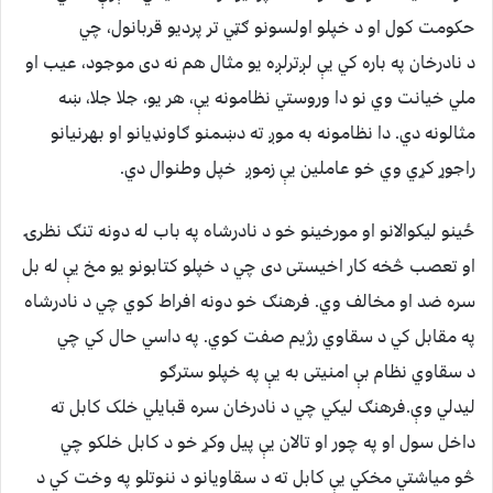
حکومت کول او د خپلو اولسونو ګټي تر پردیو قربانول، چي
د نادرخان په باره کي یې لږترلږه یو مثال هم نه دی موجود، عیب او
ملي خیانت وي نو دا وروستي نظامونه یې، هر یو، جلا جلا، ښه
مثالونه دي. دا نظامونه به موږ ته دښمنو ګاونډیانو او بهرنیانو
راجوړ کړي وي خو عاملین یې زموږ خپل وطنوال دي.
ځینو لیکوالانو او مورخینو خو د نادرشاه په باب له دونه تنګ نظرۍ
او تعصب څخه کار اخیستی دی چي د خپلو کتابونو یو مخ یې له بل
سره ضد او مخالف وي. فرهنګ خو دونه افراط کوي چي د نادرشاه
په مقابل کي د سقاوي رژیم صفت کوي. په داسي حال کي چي
د سقاوي نظام بې امنیتی به یې په خپلو سترګو
لیدلي وې.فرهنګ لیکي چي د نادرخان سره قبایلي خلک کابل ته
داخل سول او په چور او تالان یې پیل وکړ خو د کابل خلکو چي
څو میاشتي مخکي یې کابل ته د سقاويانو د ننوتلو په وخت کي د