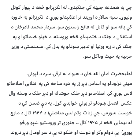
چي په همدغه جبهه کي جنګېدی، له انګرېزانو څخه د پیوار کوتل
ونیوی. سپه سالار د اوربند تر اعلانېدلو پوري د انګرېزانو په خاوره
کي پاته سو او کابل ته فاتح راستون سو. سردار محمد نادرخان د
استقلال د جنګ د ختمېدلو څخه وروسته، د خپلو خدماتو او په
جنګ کي د زړه ورتیا او تدبیر ښودلو په بدل کي، سمدستي د وزیر
حربیه په حیث وټاکل سو.
اعلیحضرت امان الله خان د هیواد له ترقۍ سره د لېونۍ
میني درلودلو په اساس ډېر ژر په هره ساحه کي په انقلابي اصلاحاتو
لاس پوري کړ. اصلاحاتو ډېر خلک خوشاله او ډېر خلک د وسله وال
عکس العمل ښودلو تر پولي خوابدي کړل. په دې ضمن کي د
خوست ښورښ، چي زیات وکم لس میاشتي( د ۱۹۲۴ کال د مارچ
له نیمایی څخه تر ۱۹۲۵ کال د جنوري تر وروستیو شپو ورځو
پوري) یې دوام وکړ او دولت او خلکو ته یې د سر اومال ډېر دروند