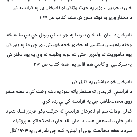
خان د حربیې د وزیر په حیث وټاکی او نادرخان یې په فرانسه کي
د مختار وزیر په توګه مقرر کړ. هغه کتاب ص ۲۶۹
نادرخان د امان الله خان د وینا په جواب کي وویل چي بلې ما له څه
وخته راهیسي ستاسي له حضور څخه غوښتي دي چي ما په بهر کي
یوه ماموریت ته ولېږی. حتی که لویه وظیفه نه وي په یوه دفتر کي
په سرکاتبي او کاتبي هم قانع یم. هغه کتاب ص ۲۷۱
نادرخان څو میاشتي په کابل کي
د فرانسې اګریمان ته منتظر پاته سو؛ په دغه وخت کي د هغه مشر
زوی محمدطاهر، چي په فرانسه کي یې زده کړي
کولې، وفات سو او نادرخان فرانسې ته حرکت وکړ. فریزر ټیټلر هم د
نادر خان د استعفی علت د امان الله خان د اصلاحاتو له پروګرام
سره د هغه مخالفت بولي او لیکي« کله چي نادرخان په ۱۹۲۴ کال