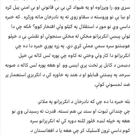
سړی وو، را وپرزاوه او په هیواد کي یې بې قانوني او بې امني پیل کړه
او بیا یې نو وروسته د سقاو زوی ته په نادرخان ماته ورکړه . که خبره
داسي وي نو موږ د استقلال په ګټلو ولي افتخار کوو؟ ځکه چي دا
ټولي پېښي انګرېزانو مخکي له مخکي سنجولي او نقشې یې د خپلو
غوښتنو سره سمي عملي کړي دي. په زړه پوري خبره دا ده چي
انګرېزانو دا کار ولي وختي نه کاوه چي پوره لس کاله یې خپل
دښمن د کابل پر تخت پرې ایښی وو. او هغه پوره لس کاله د صوبه
سرحد په پښتني قبایلو او د هند په خاوره کي د انګرېزي استعمار پر
ضد لمسوني کولې.
بله خبره دا ده چي که نادرخان د انګرېزانو په ملاتړ،
چي چنداني ثبوت او سند یې هم نسته، قدرت ته رسېدلی وي نو
هغه په خپله لنډه څلور کلنه دوره کي له انګرېزانو سره
کوم داسي تړون لاسلیک کړ چي هغه یا د افغانستان د