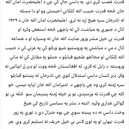
قدرت غصب کړی دی. په داسي حال کي چي د اعلیحضرت امان الله
خان څخه قدرت حبیب الله کلکاني اخیستی وو او دا مسله
له نادرخان سره هیڅ اړه نه لري. اعلیحضرت امان الله خان د ۱۹۲۹
کال د جنوري په میاشت کي له پاچهی څخه استعفی وکړه او
قدرت یې خپل مشر ورور عنایت الله خان ته وسپاره او د هماغه
کال د مې د میاشتي په وروستیو شپو ورځو کي په غزني کي د حبیب
الله کلکاني او مخالفو غلجیو قبایلو د حملو په مقابل کي له ماتي
وروسته، د زابل له لاري، له افغانستان څخه ووت او ډېر ژر ایټالیې ته
ولاړ. ډېر کسان داسي استدلال کوي چي نادرخان له پښتنو قبایلو
سره ژمنه کړې وه چي پاچهي د امیرامان الله خان لپاره نیسی، خو
کله چي قدرت ته ورسېدی، نو پر خپله ژمنه پښېمان سو. ځکه یې نو
ګواکي غداري وکړه. البته د بشر په سیاسي تاریخ کي هیڅ
وخت داسي نه ده پېښه سوې چي یوه جنرال دي د توري په زور
قدرت نیولی او په لوی لاس یې خپل حریف ته تسلیم کړی وي. هر