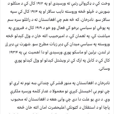
وخت کي د ډګروالی رتبې ته ورسېدی او په ۱۹۱۲ کال کي د منګلو د
ښورښ د ځپلو څخه وروسته نایب سالار او په ۱۹۱۴ کال کي سپه
سالار سو. نادرخان، که څه هم چي افغانستان ته د راتللو سره سم
په پوځي او سیاسي برخو کي فعال وو خو د ۱۹۱۹ کال د فبروري په
میاشت کي، په لغمان کي، د امیرحبیب الله خان د وژل کېدلو څخه
وروسته په سیاسي میدان کي ډېر زیات مطرح سو. شهرت یې ډېر ژر
تر لندن، برلین او ماسکو پوري ورسېدی او دا اهمیت یې په ۱۹۳۴
کال کي د کابل په ارګ کي تر ویشتل کېدلو او وژل کېدلو پوري
وساتی.
نادرخان د افغانستان په منور قشر کي چنداني ښه نوم نه لري او
چي نوم یې اخیستل کېږي نو معمولا د غدار کلمه ورسره ملګرې
وي. د دې یو علت دا دی چي وايی هغه د افغانستان له محبوب
پاچا او د استقلال د ګټونکي اعلیحضرت امان الله خان څخه