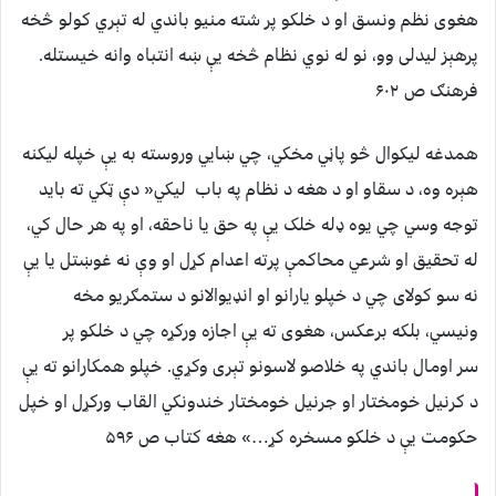
هغوی نظم ونسق او د خلکو پر شته منیو باندي له تېري کولو څخه
پرهېز لیدلی وو، نو له نوي نظام څخه یې ښه انتباه وانه خیستله.
فرهنګ ص ۶۰۲
همدغه لیکوال څو پاڼي مخکي، چي ښايي وروسته به یې خپله لیکنه
هېره وه، د سقاو او د هغه د نظام په باب لیکي« دې ټکي ته باید
توجه وسي چي یوه ډله خلک یې په حق یا ناحقه، او په هر حال کي،
له تحقیق او شرعي محاکمې پرته اعدام کړل او وې نه غوښتل یا یې
نه سو کولای چي د خپلو یارانو او انډیوالانو د ستمګریو مخه
ونیسي، بلکه برعکس، هغوی ته یې اجازه ورکړه چي د خلکو پر
سر اومال باندي په خلاصو لاسونو تېری وکړي. خپلو همکارانو ته یې
د کرنیل خومختار او جرنیل خومختار خندونکي القاب ورکړل او خپل
حکومت یې د خلکو مسخره کړ…» هغه کتاب ص ۵۹۶