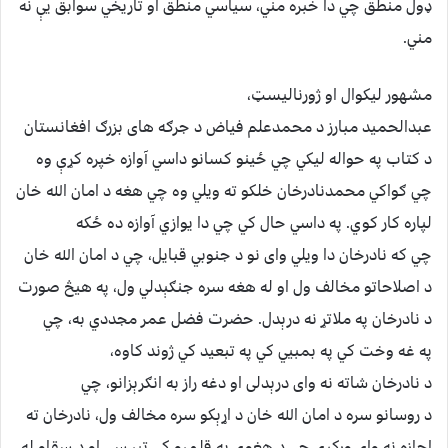
ډول منطق چي دا خبره مني، سیاسي منطق او تاریخي سوابق یې نه
مني.
مشهور لیکوال او ژورنالیسټ،
عبدالحمید مبارز د محمدعلم فیاض د جرګه های بزرګ افغانستان
د کتاب په حواله لیکي چي ځینو کسانو داسي آوازه خپره کړې وه
چي ګواکي محمدنادرخان خلکو ته ویلي وه چي هغه د امان الله خان
لپاره کار کوي. په داسي حال کي چي دا یوازي آوازه ده ځکه
چي که نادرخان دا ویلي وای نو د جنوبي قبایل، چي د امان الله خان
د اصلاحاتو مخالف ول او له هغه سره جنګېدلي ول، په هیڅ صورت
د نادرخان په ملاتړ نه درېدل. حضرت فضل عمر مجددي به، چي
په غه وخت کي په بمبيي کي په تبعید کي ژوند کاوه،
د نادرخان شاته نه وای درېدلی او دغه راز به انګرېزانو، چي
د روسانو سره د امان الله خان د اړېکو سره مخالف ول، نادرخان ته
اجازه نه وای ورکړې چي د هغوی په قلمرو کي تېر سي او د سقاو له