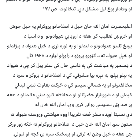
او وفادار پوځ لرل مشکل دي. تیخانوف ص ۱۹۷
اعلیحضرت امان الله خان خپل د اصلاحاتو پروګرام په خپل جوش
او خروښ تعقیب کړ. هغه د اروپايي هیوادونو او د اسیا د
پرمخ تللیو هیوادونو د لیدلو او په نوره نړۍ د خپل هیواد د پېژندلو
او خپل هیواد ته د ګټورو پروژو د راوړلو لپاره د ۱۹۲۷ کال
د ډسمبر په میاشت کي په داسي حال کي سفر پیل کړ چي د هیواد
په بېلو بېلو، په تېره بیا مشرقي، کي د اصلاحاتو د پروګرام سره د
مخالفتونو او په شمالي سیمو کي د څرګند بغاوت نښي لیدلي
کېدلې او د شوربازار حضرتانو او محافظه کارو دیني عالمانو د هغه
پر ضد پټي دسیسې رواني کړي وې. امان الله خان له
دې نسبتا اوږده سفر څخه تقریبا اووه میاشتي وروسته هیواد ته
ستون سو. امان الله خان خپل د اصلاحاتو پروګرام ته ځکه زور ورکړ
چي هغه د خپل وطن له ترقۍ او پرمختګ سره بې کچه او لېونۍ