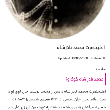
اعلیحضرت محمد نادرشاه
Updated: 30/06/2020
Editorial
مقدمه:
محمد نادر شاه څوک و؟
اعلیحضرت محمد نادر شاه د سردار محمد یوسف خان زوی او د
سردارغلام یحیی خان لمسی، د ۱۲۶۲ هجري شمسي( ۱۸۸۳) د
حمل د میاشتي په یوویشتمه د هند په دېره دون کي زېږېدلی دی.