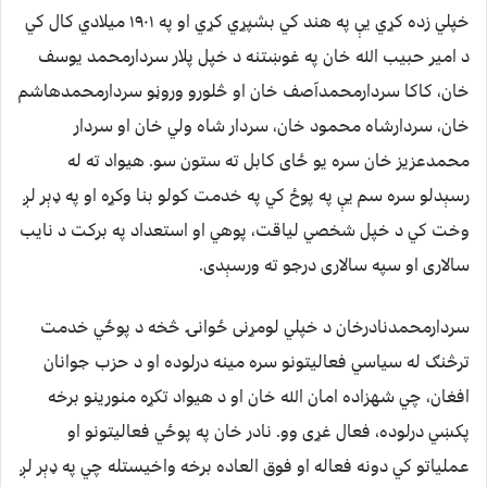
خپلي زده کړي یې په هند کي بشپړي کړي او په ۱۹۰۱ میلادي کال کي
د امیر حبیب الله خان په غوښتنه د خپل پلار سردارمحمد یوسف
خان، کاکا سردارمحمدآصف خان او څلورو وروڼو سردارمحمدهاشم
خان، سردارشاه محمود خان، سردار شاه ولي خان او سردار
محمدعزیز خان سره یو ځای کابل ته ستون سو. هیواد ته له
رسېدلو سره سم یې په پوځ کي په خدمت کولو بنا وکړه او په ډېر لږ
وخت کي د خپل شخصي لیاقت، پوهي او استعداد په برکت د نایب
سالاری او سپه سالاری درجو ته ورسېدی.
سردارمحمدنادرخان د خپلي لومړنی ځوانۍ څخه د پوځي خدمت
ترڅنګ له سیاسي فعالیتونو سره مینه درلوده او د حزب جوانان
افغان، چي شهزاده امان الله خان او د هیواد تکړه منورینو برخه
پکښي درلوده، فعال غړی وو. نادر خان په پوځي فعالیتونو او
عملیاتو کي دونه فعاله او فوق العاده برخه واخیستله چي په ډېر لږ