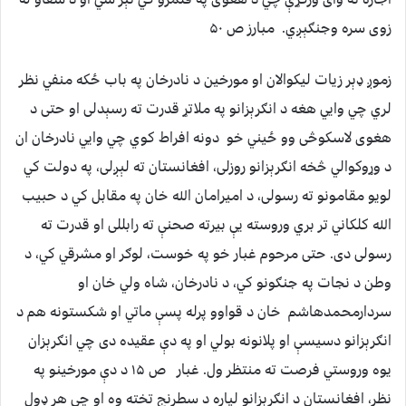
زوی سره وجنګېږي. مبارز ص ۵۰
زموږ ډېر زیات لیکوالان او مورخین د نادرخان په باب ځکه منفي نظر
لري چي وايي هغه د انګرېزانو په ملاتړ قدرت ته رسېدلی او حتی د
هغوی لاسکوڅی وو ځیني خو دونه افراط کوي چي وايي نادرخان ان
د وړوکوالي څخه انګرېزانو روزلی، افغانستان ته لېږلی، په دولت کي
لویو مقامونو ته رسولی، د امیرامان الله خان په مقابل کي د حبیب
الله کلکاني تر بري وروسته یې بیرته صحنې ته رابللی او قدرت ته
رسولی دی. حتی مرحوم غبار خو په خوست، لوګر او مشرقي کي، د
وطن د نجات په جنګونو کي، د نادرخان، شاه ولي خان او
سردارمحمدهاشم خان د قواوو پرله پسې ماتي او شکستونه هم د
انګرېزانو دسیسې او پلانونه بولي او په دې عقیده دی چي انګرېزان
یوه وروستي فرصت ته منتظر ول. غبار ص ۱۵ د دې مورخینو په
نظر، افغانستان د انګرېزانو لپاره د سطرنج تخته وه او چي هر ډول