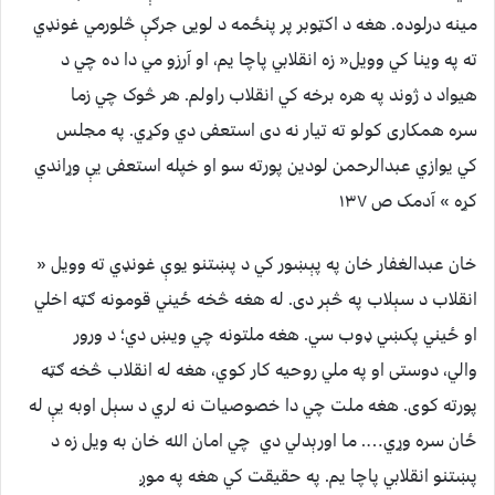
مینه درلوده. هغه د اکټوبر پر پنځمه د لویی جرګې څلورمي غونډي
ته په وینا کي وویل« زه انقلابي پاچا یم، او آرزو مي دا ده چي د
هیواد د ژوند په هره برخه کي انقلاب راولم. هر څوک چي زما
سره همکاری کولو ته تیار نه دی استعفی دي وکړي. په مجلس
کي یوازي عبدالرحمن لودین پورته سو او خپله استعفی یې وړاندي
کړه » آدمک ص ۱۳۷
خان عبدالغفار خان په پېښور کي د پښتنو یوې غونډي ته وویل «
انقلاب د سېلاب په څېر دی. له هغه څخه ځیني قومونه ګټه اخلي
او ځیني پکښي ډوب سي. هغه ملتونه چي ویښ دي؛ د ورور
والي، دوستی او په ملي روحیه کار کوي، هغه له انقلاب څخه ګټه
پورته کوی. هغه ملت چي دا خصوصیات نه لري د سېل اوبه یې له
ځان سره وړي…. ما اورېدلي دي چي امان الله خان به ویل زه د
پښتنو انقلابي پاچا یم. په حقیقت کي هغه په موږ