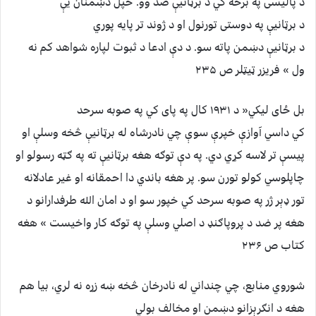
د پالیسی په برخه کي د برټانیې ضد وو. خپل دښمنان یې
د برټانیې په دوستی تورنول او د ژوند تر پایه پوري
د برټانیې دښمن پاته سو. د دې ادعا د ثبوت لپاره شواهد کم نه
ول » فریزر ټیټلر ص ۲۳۵
بل ځای لیکي« د ۱۹۳۱ کال په پای کي په صوبه سرحد
کي داسي آوازې خپرې سوې چي نادرشاه له برټانیې څخه وسلې او
پیسې تر لاسه کړي دي. په دې توګه هغه برټانیې ته په ګټه رسولو او
چاپلوسي کولو تورن سو. پر هغه باندي دا احمقانه او غیر عادلانه
تور ډېر ژر په صوبه سرحد کي خپور سو او د امان الله طرفدارانو د
هغه پر ضد د پروپاګنډ د اصلي وسلې په توګه کار واخیست » هغه
کتاب ص ۲۳۶
شوروي منابع، چي چنداني له نادرخان څخه ښه زړه نه لري، بیا هم
هغه د انګرېزانو دښمن او مخالف بولي