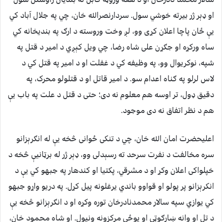
او ډېر ژر بیرته خوشي سول. سردارنصرالله خان، چي په جلال آباد کي
یې ځان پاچا اعلان کړی وو، لږ وخت وروسته د ارګ په بندیخانه کي
ساه ورکړه او جګړن علی شاه رضا، چي ویل کېږي د امیر د قتل په
شپه، نوکریوال وو، په وظیفه کي د غفلت او د امیر په قتل کي د
لاس لرلو په ګناه اعدام سو. د امیر قاتل او د قتلولو محرک، په
دقیق ډول، تر اوسه هم معلوم نه دی؛ حتی د قتل د علت په باب یې
هم د نظر اتفاق نه دی موجود.
اعلیحضرت امان الله خان، چي د تنکی ځوانی څخه یې له انګرېزانو
سره مخالفت د نفرت سرحد ته رسېدلی وو، ډېر ژر له برټانیې څخه د
خپلواکی اعلان وکړ او د مشرقي، پکتیا او کندهار په جبهو کي یې د
انکرېزانو پر پولو او قواوو باندي یرغلونه پیل کړل. په دریو واړو جبهو
کي یوازي سپه سالار محمدنادرخان توره وکړه او د انګرېزانو څخه یې
د تل او وانه ښارګوټي او پوځي مرکزونه ونیول. او شاه محمود خان،