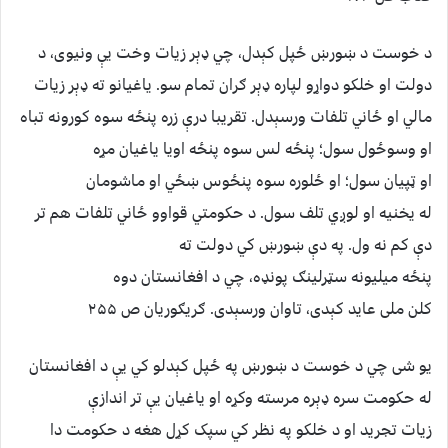
د خوست د ښورښ ځپل کېدل، چي ډېر زیات وخت یې ونیوی، د
دولت او خلکو دواړو لپاره ډېر ګران تمام سو. یاغیانو ته ډېر زیات
مالي او ځاني تلفات ورسېدل. تقریبا درې زره پنځه سوه کورونه تباه
او وسوځول سول؛ پنځه لس سوه پنځه اویا یاغیان مړه
او ټپیان سول؛ او ځلوره سوه پنځوس ښځي او ماشومان
له یخنیه او لوږي تلف سول. د حکومتي قواوو ځاني تلفات هم تر
دې کم نه ول. په دې ښورښ کي دولت ته
پنځه میلیونه سټرلینګ پونډه، چي د افغانستان دوه
کلن ملی عاید کېدی، تاوان ورسېدی. ګریګوریان ص ۲۵۵
یو شی چي د خوست د ښورښ په ځپل کېدلو کي یې د افغانستان
له حکومت سره ډېره مرسته وکړه او یاغیان یې تر اندازې
زیات تجرید او د خلکو په نظر کي سپک کړل هغه د حکومت دا