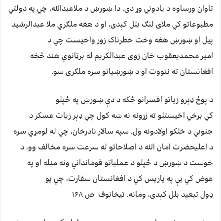
تاوان ورساوه د یادوني وړ دی. دا ښورښ د ملاعبدالله، چي په دولتي
مطبوعاتو کي ملای لنګ بلل کېدی، او د هغه ملګري ملا عبدالرشید
پیل او ښورښ هغه وخت خطرناک زور واخیست چي د
امیر محمدیعقوب خان زوی عبدالکریم له برټانوي هند څخه
افغانستان ته ننووت او د ښورښیانو سره ملګری سو.
د پوځ ډېرو زیاتو افسرانو ځکه د دې ښورښ په ځپلو
کي برخي اخیستلو ته زړونه نه ښه کول چي ډېر زیات عسکر د
جنوبي د خلکو اولادونه ول. سپه سالار نادرخان، چي له لومړي سره
د اعلیحضرت امان الله د اصلاحاتو له سرعت سره مخالف وو، د
خوست د ښورښ د ځپلو د عملیاتو قومانداني ونه منله او په
عوض کي یې په پاریس کي د افغانستان سفارت، چي یو
ډول تبعید بلل کېدی، ومانه. تیخانوف ص ۱۶۸