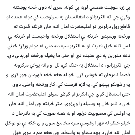
یې زړه غوښت هغسي لوبه یې کوله. سړی له دوی څخه پوښتنه
وکړي چي که انګرېزانو د افغانستان په سرنوشت کي دونه عمده او
قاطع رول درلودی نو اعلیحضرت امان الله خان څرنګه قدرت ته
ورڅخه ورسېدی، څرنګه یې استقلال ورڅخه واخیست او څرنګه یې
لس کاله خپل قدرت او له انګرېز سره دښمنۍ ته دوام ورکړ؟ ځیني
دغه منورین په دې عقیده دي،او حتی ما پخپله ورڅخه اورېدلي دي،
چي انګرېزانو ، د استقلال په جنګ کي، تل او وانه پوځي مرکزونه
قصداً نادرخان ته خوشي کړل؛ څو له هغه څخه قهرمان جوړ کړي او
په راتلونکو پېښو کي، په لازم فرصت کي، کار ورڅخه واخلی. دوی
حتی استدلال کوي چي انګرېزانو کولای سوای اعلیحضرت امان الله
خان د نادر خان په وسیله را وپرزوی، مګر څرنګه چي امان الله خان
په اولس کي محبوبیت درلود او په هغه صورت کي به نادرخان د
خپلو خلکو له قهر اوغوسې سره مخامخ سوی وای ځکه یې نو یوځل
امان الله خان د بچه سقاو په واسطه، چي هغه هم د دوی خپل