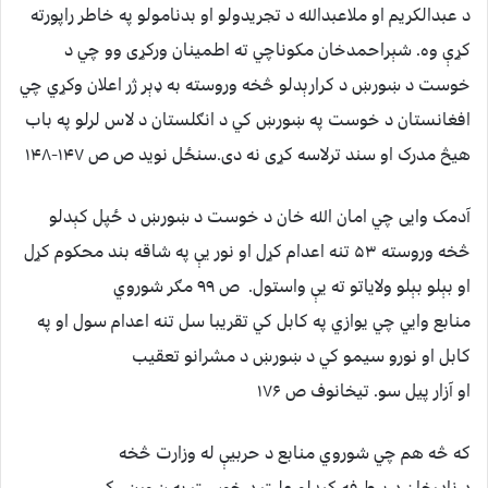
د عبدالکریم او ملاعبدالله د تجریدولو او بدنامولو په خاطر راپورته
کړې وه. شېراحمدخان مکوناچي ته اطمینان ورکړی وو چي د
خوست د ښورښ د کرارېدلو څخه وروسته به ډېر ژر اعلان وکړي چي
افغانستان د خوست په ښورښ کي د انګلستان د لاس لرلو په باب
هیڅ مدرک او سند ترلاسه کړی نه دی.سنځل نوید ص ص ۱۴۷-۱۴۸
آدمک وايی چي امان الله خان د خوست د ښورښ د ځپل کېدلو
څخه وروسته ۵۳ تنه اعدام کړل او نور یې په شاقه بند محکوم کړل
او بېلو بېلو ولایاتو ته یې واستول. ص ۹۹ مګر شوروي
منابع وايي چي یوازي په کابل کي تقریبا سل تنه اعدام سول او په
کابل او نورو سیمو کي د ښورښ د مشرانو تعقیب
او آزار پیل سو. تیخانوف ص ۱۷۶
که څه هم چي شوروي منابع د حربیې له وزارت څخه
د نادرخان د برطرفه کېدلو علت د خوست په ښورښ کي