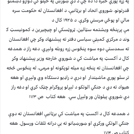
په زړه پوري خبره دا ده چي د دې ښورښ په ځپلو کي دواړو دښمنو
قدرتونو، شوروی اتحاد او برټانیې، د افغانستان له حکومت سره
مالي او پوځي مرستي وکړې. د ۱۹۲۵ کال د
مې پرپنځه ویشتمه سټالین، ټروټسکي او چیچیرین د کمونیسټ ګ
وند د مرکزي کمېټې سیاسی دفتر ته پېشنهاد وکړ چي افغانستان
ته سمدستي دوه سوه پنځوس زره روبله ولېږي. دغه راز د همدغه
کال د آګسټ په میاشت کي د شوروي خارجه وزیر پېشنهاد وکړ
چي افغانستان ته پنځه زره میله توپکونه او مرمۍ، له پنځوس څخه
تر سلو پوري ماشیندار او درې د راډیو دستګاه وي ولېږي او هغه
هیواد ته دي د جنګي الوتکو د لېږلو پروګرام چټک کړي او دغه راز
دي شوروي پیلوټان ور ولېږل سي. هغه کتاب ص ۱۷۳
د همدغه کال د اګسټ په میاشت کي برټانیې افغانستان ته دوې
جنګي الوتکي ورکړې او ښورښیانو ته یې درانه تلفات ورسول. هغه
کتاب ص ۱۷۴