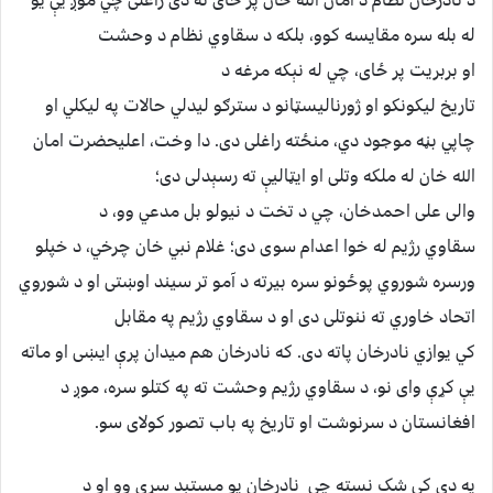
له بله سره مقایسه کوو، بلکه د سقاوي نظام د وحشت
او بربریت پر ځای، چي له نېکه مرغه د
تاریخ لیکونکو او ژورنالیسټانو د سترګو لیدلي حالات په لیکلي او
چاپي بڼه موجود دي، منځته راغلی دی. دا وخت، اعلیحضرت امان
الله خان له ملکه وتلی او ایټالیې ته رسېدلی دی؛
والی علی احمدخان، چي د تخت د نیولو بل مدعي وو، د
سقاوي رژیم له خوا اعدام سوی دی؛ غلام نبي خان چرخي، د خپلو
ورسره شوروي پوځونو سره بیرته د آمو تر سیند اوښتی او د شوروي
اتحاد خاوري ته ننوتلی دی او د سقاوي رژیم په مقابل
کي یوازي نادرخان پاته دی. که نادرخان هم میدان پرې ایښی او ماته
یې کړې وای نو، د سقاوي رژیم وحشت ته په کتلو سره، موږ د
افغانستان د سرنوشت او تاریخ په باب تصور کولای سو.
په دې کي شک نسته چي نادرخان یو مستبد سړی وو او د