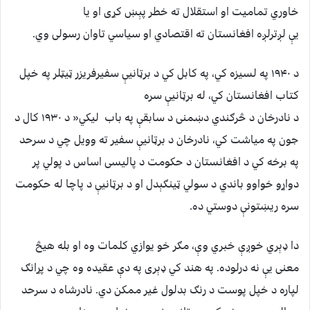
خاوري تمامیت او استقلال ته خطر پېښ کړی او یا
یې لږترلږه افغانستان ته اقتصادي او سیاسي تاوان رسولی وي.
د ۱۹۴۰ په لسیزه کي، په کابل کي د برټانیې سفیرفریزر ټیټلر په خپل
کتاب افغانستان کي، له برټانیې سره
د نادرخان د څرګندي دښمنی د سابقې په باب لیکي« د ۱۹۳۰ کال د
جون په میاشت کي، نادرخان د برټانیې سفیر ته وویل چي د سرحد
په برخه کي د افغانستان د حکومت د پالیسی اساس د پولي پر
دواړو خواوو باندي د سولي ټینګېدل او د برټانیې د پاچا له حکومت
سره ریښتونې دوستي ده.
دا ډېري خوږې خبري وې، مګر خو یوازي کلمات وه او بله هیڅ
معنی یې نه درلوده. په هند کي ډېری په دې عقیده وه چي د پړانګ
لپاره د خپل پوست د رنګ بدلول غیر ممکن دي. نادرشاه د سرحد