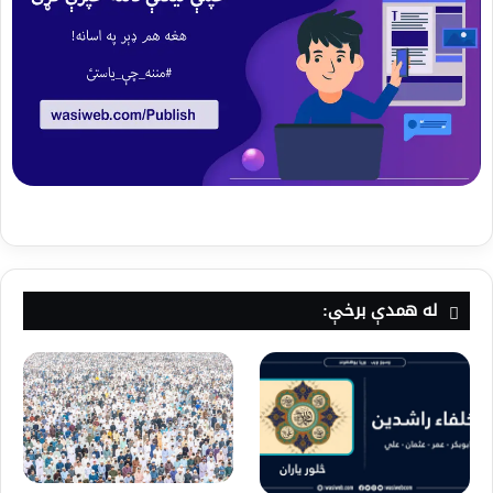
له همدې برخې: