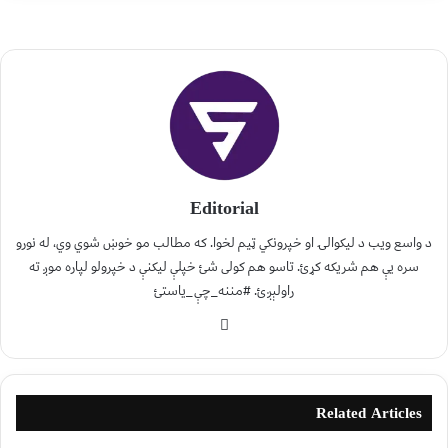
Editorial
د واسع ویب د لیکوالۍ او خپرونکي ټیم لخوا. که مطالب مو خوښ شوي وي، له نورو
سره یې هم شریکه کړئ. تاسو هم کولی شئ خپلې لیکنې د خپرولو لپاره موږ ته
راولېږئ. #مننه_چې_یاستئ
Related Articles