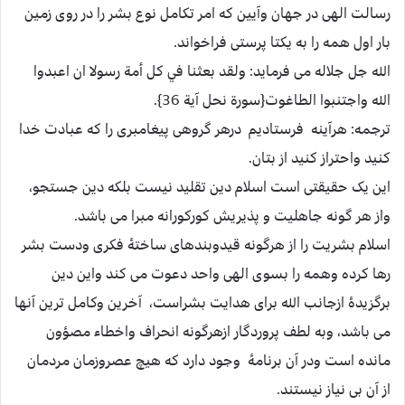
رسالت الهی در جهان وآیین که امر تکامل نوع بشر را در روی زمین
بار اول همه را به یکتا پرستی فراخواند.
الله جل جلاله می فرماید: ولقد بعثنا في كل أمة رسولا ان اعبدوا
الله واجتنبوا الطاغوت{سورة نحل آیة 36}.
ترجمه: هرآینه فرستادیم درهر گروهی پیغامبری را که عبادت خدا
کنید واحتراز کنید از بتان.
این یک حقیقتی است اسلام دین تقلید نیست بلکه دین جستجو،
واز هر گونه جاهلیت و پذیریش کورکورانه مبرا می باشد.
اسلام بشریت را از هرگونه قیدوبندهای ساختۀ فکری ودست بشر
رها کرده وهمه را بسوی الهی واحد دعوت می کند واین دین
برگزیدۀ ازجانب الله برای هدایت بشراست، آخرین وکامل ترین آنها
می باشد، وبه لطف پروردگار ازهرگونه انحراف واخطاء مصؤون
مانده است ودر آن برنامۀ وجود دارد که هیچ عصروزمان مردمان
از آن بی نیاز نیستند.