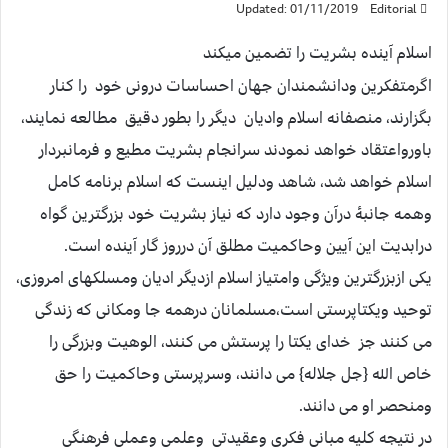
Updated: 01/11/2019
Editorial
اسلام آینده بشریت را تضمین میکند
اگرمتفکرین ودانشمندان جهان احساسات درونی خود را کنار
بگزارند، منصفانه اسلام وادیان دیگر را بطور دقیق مطالعه نمایند،
باورواعتقاد خواهد نمودند سرانجام بشریت مطیع و فرمانبردار
اسلام خواهد شد، شاهد ودلیل اینست که اسلام برنامه کامل
وهمه جانبۀ درآن وجود دارد که نیاز بشریت خود بزرگترین گواه
درابدیت این آیین وحاکمیت مطلق آن درروز گار آینده است.
یکی ازبزرگترین ویژگی وامتیاز اسلام ازدیگر ادیان ومسلکهای امروزی،
توحید ویکتاپرستی است،مسلمانان درهمه جا ومکانی که زندگی
می کنند جز خدای یکتا را پرستش می کنند، الوهیت وبزرگی را
خاص الله {جل جلاله} می دانند، وسرپرستی وحاکمیت را حق
ومنحصر او می دانند.
در نتیجه کلیه مبانی فکری وعقیدتی وعلمی وعملی فرهنگی