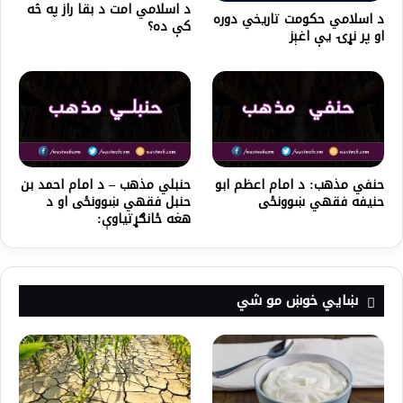
د اسلامي امت د بقا راز په څه
د اسلامي حکومت تاریخي دوره
کې ده؟
او پر نړۍ یې اغېز
حنفي مذهب: د امام اعظم ابو
حنبلي مذهب – د امام احمد بن
حنیفه فقهي ښوونځی
حنبل فقهي ښوونځی او د
هغه ځانګړتیاوې:
ښايي خوښ مو شي