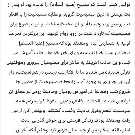
بولس کسی است که مسیح {علیه السلام} را ندیده بود او پس از
بت پرستی به دین مسیحیت گروید، وعقاید مسیحیت را با افکار
بت پرستی روم وفلسفۀ یونان مختلط ساخت، واین موضوع برای
مسیحیت که تازه داشت در اروپا رواج گردید، این بزرگترین تحریف
اولیه به شمارمی آید، او معتقد بود که مسیح {علیه السلام}
درطرف راست خدا نشسته وبرای خیر خواهان طلب آمرزش می
کند، واین حادثه اگرچند به ظاهر برای مسیحیان پیروزی ومؤفقیتی
بزرگی شمرده می شد، واما با افکار بت پرستی در هم آمیخت، واز
آن دین جدیدی به وجود آمد، وانحطاط مسیحبت از همین جا
شروع شد، وبعدها در امپراتور رومیان وجامعۀ رومی دراعماق آن
درۀهای فساد وانحطاط اخلاقی ودینی سقوط کرد، مردم همه
سرمست تنعم وغرق مادیت وفساد گشتند، وبینش آنان از بین
رفت ومعتقد بودند زندگی فرصتی برای خوش گذرانی است.
اما زمانکه اسلام پس از چند سال ظهور کرد وحکم آنکه آخرین