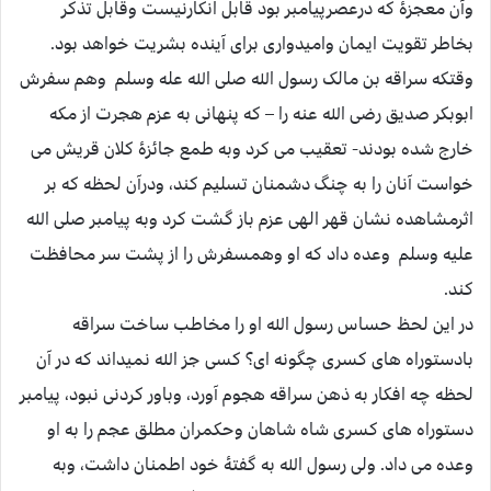
وآن معجزۀ که درعصرپیامبر بود قابل انکارنیست وقابل تذکر
بخاطر تقویت ایمان وامیدواری برای آینده بشریت خواهد بود.
وقتکه سراقه بن مالک رسول الله صلی الله عله وسلم وهم سفرش
ابوبکر صدیق رضی الله عنه را – که پنهانی به عزم هجرت از مکه
خارج شده بودند- تعقیب می کرد وبه طمع جائزۀ کلان قریش می
خواست آنان را به چنگ دشمنان تسلیم کند، ودرآن لحظه که بر
اثرمشاهده نشان قهر الهی عزم باز گشت کرد وبه پیامبر صلی الله
علیه وسلم وعده داد که او وهمسفرش را از پشت سر محافظت
کند.
در این لحظ حساس رسول الله او را مخاطب ساخت سراقه
بادستوراه های کسری چگونه ای؟ کسی جز الله نمیداند که در آن
لحظه چه افکار به ذهن سراقه هجوم آورد، وباور کردنی نبود، پیامبر
دستوراه های کسری شاه شاهان وحکمران مطلق عجم را به او
وعده می داد. ولی رسول الله به گفتۀ خود اطمنان داشت، وبه