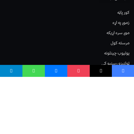
کور پاڼه
زموږ په اړه
موږ سره اړیکه
مرسته کول
یوتیوب چینلونه
ټولنیزو رسنیو کې
مینو
لیکنه خپرول
اعلان خپرول
لیکنې رپوټ
ستاسو نظر