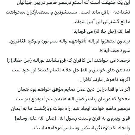
این یک حقیقت است که اسلام درعصر حاضر در یین جهانیان
نشناخته باقی ماند است، مستشرقین واستعمارگران میخواهند
ما نع گشترش این آیین شوند.
اما الله {جل جلا له} می فرماید:
يريدون ليطفؤوا نورالله بأفواههم والله متم نوره ولوکره الکافرون.
سورة صف آیة 8.
ترجمه: می خواهند این کافران که فرونشانند نورالله {جل جلاله} را
به دهن های خویش والله{ جل جلاله} تمام کنندۀ نور خود ست
اگرچه ناخوش دارند کافران.
اگر ما واقعا دراین دین عمل نمایم مؤفق خواهم بود همان
معجزۀ که درزمان پیامبر{صلی الله علیه وسلم} بوقوع پیوست
درعصر ماهم خواهد ایجاد شد، راه نجات وبازگشت ما به ایمان
قوی وپیروی به قرآن وسنت رسول الله {صلی الله علیه وسلم}
وایجاد یک فرهنگی اسلامی وسیاسی درجامعه است.