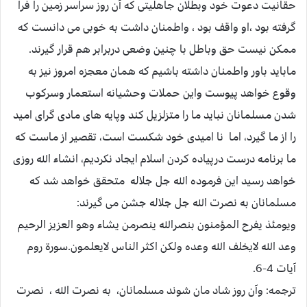
حقانیت دعوت خود وبطلان جاهلیتی که آن روز سراسر زمین را فرا
گرفته بود ،او واقف بود ، واطمنان داشت به خوبی می دانست که
ممکن نیست حق وباطل با چنین وضعی دربرابر هم قرار گیرند.
ماباید باور واطمنان داشته باشیم که همان معجزه امروز نیز به
وقوع خواهد پیوست واین حملات وحشیانه استعمار وسرکوب
شدن مسلمانان نباید ما را متزلزیل کند وپایه های مادی گرای امید
را از ما گیرد، اما نا امیدی خود شکست است، تقصیر از ماست که
ما برنامه درست درپیاده کردن اسلام ایجاد نکردیم، انشاء الله روزی
خواهد رسید این فرموده الله جل جلاله متحقق خواهد شد که
مسلمانان به نصرت الله جل جلاله جشن می گیرند:
ویومئذ یفرح المؤمنون بنصرالله ینصرمن یشاء وهو العزیز الرحیم
وعد الله لایخلف الله وعده ولکن اکثر الناس لایعلمون.سورة روم
آیات 4-6.
ترجمه: وآن روز شاد مان شوند مسلمانان، به نصرت الله ، نصرت