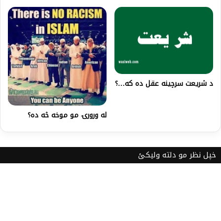
د شريعت سرچينه عقل ده که…؟
له ورورۍ مو موخه څه ده؟
خپل نظر مو دلته ولیکئ