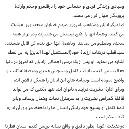
وعبادی وزندگی فردی واجتماعی خود را درقلمرو وحکم وارادۀ
پروردگار جهان قرار می دهند.
اما دیگر ادیان ومذاهب امروزی مردم خدایان متعددی را عبادت
می کنند، وهمۀ آنها را لایق پرستش می شمارند ودر برایر همه
سجده وتعظیم می نمایند وباهمۀ آنها حق بنده گی قایل هستند.
سیدقطب درکتاب ارزندۀ خود{المستقبل لهذا الدین} به این نقطه
اشاره می نماید، او پس ازیک برسی اجمالی ازادیان که امروز در دنیا
فعالیت می کنند، بادقت کامل وسنجش عمیق ومنصفانه ثابت و
واضح نموده است وبرنامه های این ادیان را همگی ناقص اند،
وبرای ادارۀ بشریت درآینده ناتوان اند، تنها مکتبی که می تواند
قافلۀ گمراهی بشریت را به سرمنزل نجات وکمال برساند وبابر
نامۀ کامل و وسیع خود زندگی انسان ها را باحفظ مزایای آن اداره
کند اسلام است.
درحقیقت اگرما بطور دقیق و واقع بینانه بررسی کنیم انسان فطرتا