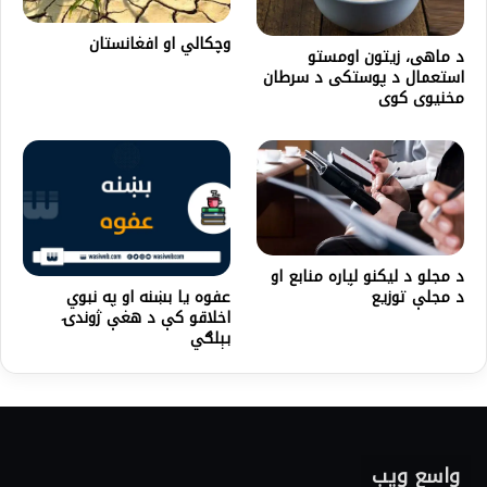
وچکالي او افغانستان
د ماهی، زیتون اومستو
استعمال د پوستکی د سرطان
مخنیوی کوی
د مجلو د لیکنو لپاره منابع او
د مجلې توزیع
عفوه یا بښنه او په نبوي
اخلاقو کې د هغې ژوندۍ
بېلګي
واسع ویب