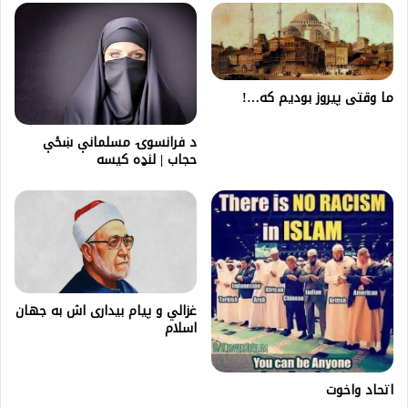
ما وقتی پیروز بودیم که…!
د فرانسوۍ مسلمانې ښځې
حجاب | لنډه کیسه
غزالي و پیام بیداری اش به جهان
اسلام
اتحاد واخوت