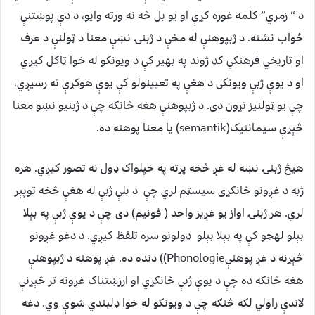
د “ زمري” کلمه غوره کړې او یو بل څه نه ورته وایو، د دې پوښتنې
ځواب نشته. د ژبپوهنې له مخې د ژبنۍ نښې معنا د ټولنې د عرف
او تاریخي فرهنګي ګډ ژوند په بهیر کې د ویونکو له خوا ټاکل کیږي
او د یوې ژبې ویونکی د هغې په تعیینولو کې یوې هوکړې ته رسیږي،
چې یو ټولنیز تړون دی. د ژبپوهنې هغه څانګه چې د ژبنیو نښو معنا
څېړې سیمانتیک(semantik) یا معنا پوهنه ده.
هیڅ ژبنۍ نښه له غږ څخه پرته په خپلواک ډول نه تصور کیږي. هره
ژبه د غږونو ځانګړی سیسټم لري چې د بلې ژبې له هغې څخه توپېر
لري. هر ژبنۍ اواز یو غږیز واحد ( فونیم) دی چې د یوې ژبې په بېلا
بېلو لهجو کې په بېلا بېلو ډولونو سره تلفظ کیږي. د دغو غږونو
څېړنه د غږ پوهنېPhonologie)) دنده ده. غږ پوهنه د ژبپوهنې
هغه څانګه ده چې د یوې ژبې ځانګړي او ارزښتناک غږونه تر څېړنې
لاندې راولي لکه څنګه چې د ویونکو له خوا ډلبندي شوې وي. دغه