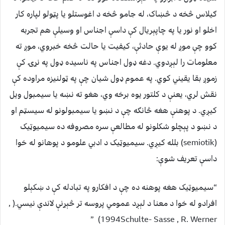
ګیلاس څخه د څښاک، له جامو څخه د اغوستلو یا پټولو لپاره کار
اخلو او نور یا په چاپېریال کې داسې اجناس او وسیلې هم تجربه
کوو چې موږ له یوې حادثې، کیفیت یا حالت څخه خبروي، موږ ته
معلومات را لېږدوي. دغه ډول اجناس په ناسیده ډول په نړۍ کې
زموږ بقا یقیني کوي. په عموم ډول شیان چې په ټولنیزه مراوده کې
نقش لري، یعنې د کلتور یوه برخه وي، هغو ته نښه یا سیمبول ویل
کیږي. د پوهنې هغه څانګه چې د نښو یا سیمبولونو له سیسټم او
د نښو د پېچلو شکلونو له مطالعې سره مصروفه ده سیمیوټیک
(semiotik) ‌بلله کیږي. سیمیوټیک د ادبي علومو د پوهانو له خوا
داسې تعریف شوې:
“سیمیوټیک هغه پوهنه ده چې د افکارو په تبادله کې د ښکېلو
افرادو له خوا د معنا د لېږد عمومي پروسه تر څېړنې لاندې نیسي.( ,
1994Schulte- Sasse , R. Werner) ”