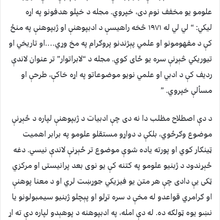
علومو یو مخفف نوم دی، خپروي. مجله د خپلو هدفونو په اړه
لیکي: “ لي لي له ۱۹۷۱ څخه راهیسې د ادبپوهنې او ژبپوهنې په منځ
کې د مفهومونو او علمي پېژندنو پروګرام په مخ وړي….او تاریخي او
تیوریکي څېړنې سره یو ځای کوي. مجله د “لابراتوار” تر عنوان لاندې
ردیف کې د ادبي او علمي نویو موضوعاتو په اړه خاکې، طرحې او
مسألې خپروي. ”
د دې اصطلاح مظلب دا نه دی چې ادبیات د ژبپوهنې لپاره د ځېړنې
موضوع وګرځوي، بلکې د دواړو مستقلو علومو په برابر اهمیت
ټینګار کوي او پورته یاده شوې موضوع تر ځېړنې لاندې نیسي. دغه
ځېړندود د ژبنیو علومو په کتنه کې یو نوی بعد پرانیستی او مرکزي
ټکی یې دادی چې هر متن یو فیزیکي جوړښت لري او د معنا پوهنې
او ګرامري قواعدو له مخې د سره تړلو او پېچلو ژبنیو سیمبولونو یا
نښو یوه ټولګه ده. له دې امله، په ادبپوهنه د پوهېدو لپاره دې ته اړ