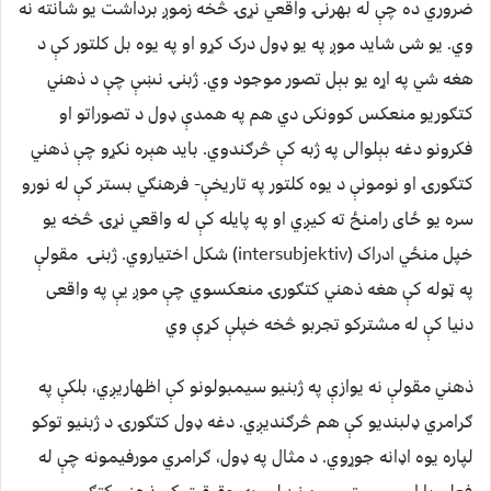
ضروري ده چې له بهرنۍ واقعي نړۍ څخه زموږ برداشت یو شانته نه
وي. یو شی شاید موږ په یو ډول درک کړو او په یوه بل کلتور کې د
هغه شي په اړه یو بېل تصور موجود وي. ژبنۍ نښې چې د ذهني
کتګوریو منعکس کوونکی دي هم په همدې ډول د تصوراتو او
فکرونو دغه بېلوالی په ژبه کې څرګندوي. باید هېره نکړو چې ذهني
کتګورۍ او نومونې د یوه کلتور په تاریخې- فرهنګي بستر کې له نورو
سره یو ځای رامنځ ته کیږي او په پایله کې له واقعي نړۍ څخه یو
خپل منځي ادراک (intersubjektiv) شکل اختیاروي. ژبنۍ مقولې
په ټوله کې هغه ‌ذهني کتګورۍ منعکسوي چې موږ یې په واقعی
دنیا کې له مشترکو تجربو څخه خپلې کړې وي
ذهني مقولې نه یوازې په ژبنیو سیمبولونو کې اظهاریږي، بلکې په
ګرامري ډلبندیو کې هم څرګندیږي. دغه ډول کتګورۍ د ژبنیو توکو
لپاره یوه اډانه جوړوي. د مثال په ډول، ګرامري مورفیمونه چې له