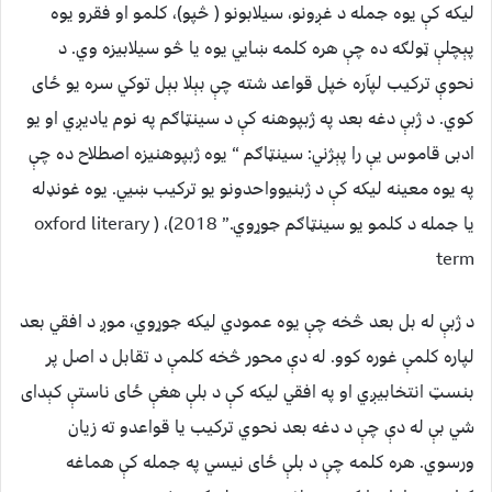
لیکه کې یوه جمله د غږونو، سیلابونو ( څپو)، کلمو او فقرو یوه
پېچلې ټولګه ده چې هره کلمه ښایي یوه یا څو سیلابیزه وي. د
نحوې ترکیب لپآره خپل قواعد شته چې بېلا بېل توکي سره یو ځای
کوي. د ژبې دغه بعد په ژبپوهنه کې د سینټاګم په نوم یادیږي او یو
ادبی قاموس یې را پېژني: سینټاګم “ یوه ژبپوهنیزه اصطلاح ده چې
په یوه معینه لیکه کې د ژبنیوواحدونو یو ترکیب ښیي. یوه غونډله
یا جمله د کلمو یو سینټاګم جوړوي.” 2018)، ( oxford literary
term
د ژبې له بل بعد څخه چې یوه عمودي لیکه جوړوي، موږ د افقي بعد
لپاره کلمې غوره کوو. له دې محور څخه کلمې د تقابل د اصل پر
بنسټ انتخابیږي او په افقي لیکه کې د بلې هغې ځای ناستې کېدای
شي بې له دې چې د دغه بعد نحوي ترکیب یا قواعدو ته زیان
ورسوي. هره کلمه چې د بلې ځای نیسي په جمله کې هماغه