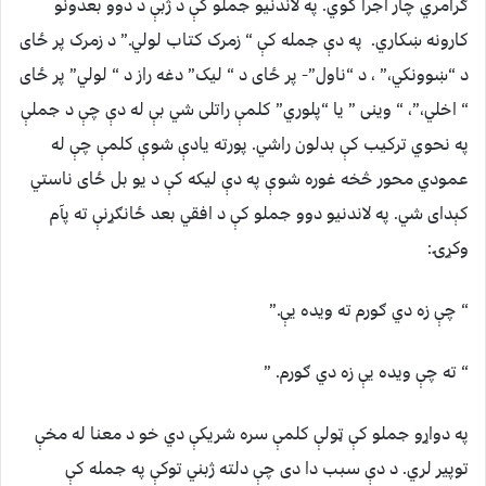
ګرامري چار اجرا کوي. په لاندنیو جملو کې د ژبې د دوو بعدونو
کارونه ښکاري. په دې جمله کې “ زمرک کتاب لولي.” د زمرک پر ځای
د “ښوونکي،” ، د “ناول”- پر ځای د “ لیک” دغه راز د “ لولي” پر ځای
“ اخلي،”، “ وینی ” یا “پلوري” کلمې راتلی شي بې له دې چې د جملې
په نحوي ترکیب کې بدلون راشي. پورته یادې شوې کلمې چې له
عمودي محور څخه غوره شوې په دې لیکه کې د یو بل ځای ناستي
کېدای شي. په لاندنیو دوو جملو کې د افقي بعد ځانګړنې ته پآم
وکړۍ:
“ چې زه دي ګورم ته ویده یې.”
“ ته چې ویده یې زه دي ګورم. ”
په دواړو جملو کې ټولې کلمې سره شریکې دي خو د معنا له مخې
توپیر لري. د دې سبب دا دی چې دلته ژبني توکې په جمله کې