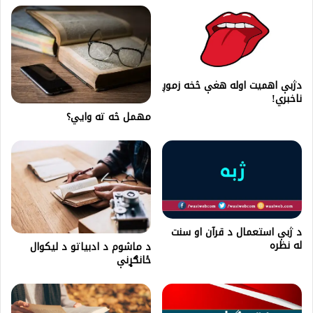
دژبې اهمیت اوله هغې څخه زموږ
ناخبري!
مهمل څه ته وايي؟
د ژبې استعمال د قرآن او سنت
له نظره
د ماشوم د ادبياتو د ليکوال
ځانګړنې