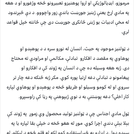
مرموزو، ایډیالوژیکي او اروا پوهنیزو تعبیرونو څخه وژغورو او د هغه
په مادي اړخ یعنې ژبنیز جوړښت باندې زور واچووو. د دې څېړندود
له مخې ادبیات یو ژبنی ځانګړی جوړښت دی چې ځانته خپل قواعد
لري.
د ټولنیز موجود په حیث، انسان له نورو سره د د پوهېدو او
پوهاوي په مقصد د افکارو تبادلې، مکالمې او مراودې ته محتاج
دی. ژبه هغه وسیله ده چې د انسان په ژوند کې د افکارو او
پیغامونو د تبادلې دغه اړتیا پوره کوي. مګر ژبه څنګه دغه چار تر
سروي او له کومو وسیلو او طریقو څخه د پوهېدو او پوهاوي لپاره
کار اخلي؟ دغه پوښتنې به د نوې ژبپوهنې په رڼا کې راوسپړو.
ټول مادي اجناس چې د ټولنیز تولید محصول وي زموږ په ژوند کې
بېلا بېلې دندې اچرا کوي. موږ له هغو څخه د خپلې بقا لپاره یا په
سیده ډول د ابزارو په څېراستفاده کوو لکه له قلم څخه د لیکلو، له