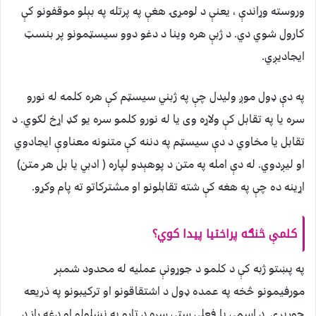
وروسته وړاندې ، یعنې د لومړۍ هغې په پرتله په بېلو موقفونو کې
کارول شوي دي. د ژبې هره وینا د دغو دوو سیسټمونو پر بنسټ
ایجادیږي.
په دې ډول موږ ولیدل چې په ژبني سیسټم کې هره کلمه له نورو
سره یا په تقابل کې ولاړه وی یا له نورو کلمو سره یو ګډ اړخ لګوي. د
تقابل یا مخاوي د دې سیسټم په دننه کې متنونه معناوې ایجادوي
او لیږدوي. له دې امله په متن د پوهېدو لپاره ( ادبي یا بل هر متن)
اړینه ده چې په هغه کې شته تقابلونو او مشترکاتو ته پام وکړو.
کلمې څنګه پراختیا پیدا کوي؟
په پښتو ژبه کې د کلمو د جوړونې عملیه له محدود شمېر
مورفیمونو څخه په عمده ډول د اشتقاقونو او ترکیبونو په ذریعه
جوړیږي. د اسمي یا فعلي سټې سره د تاړو په نښلولو او دغه راز د