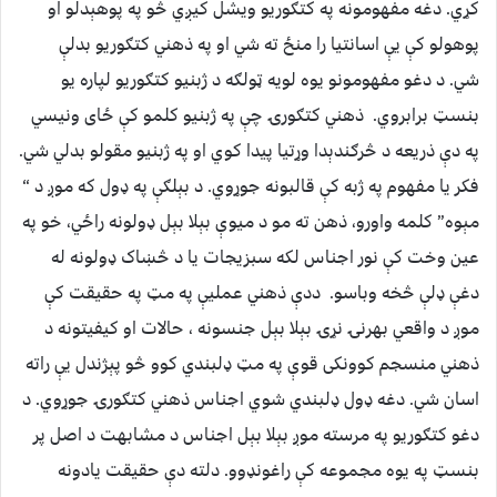
کړي. دغه مفهومونه په کتګوریو ویشل کیږي څو په پوهېدلو او
پوهولو کې یې اسانتیا را منځ ته شي او په ذهني کتګوریو بدلې
شي. د دغو مفهومونو یوه لویه ټولګه د ژبنیو کتګوریو لپاره یو
بنسټ برابروي. ذهني کتګورۍ چې په ژبنیو کلمو کې ځای ونیسي
په دې ذریعه د څرګندېدا وړتیا پیدا کوي او په ژبنیو مقولو بدلي شي.
فکر یا مفهوم په ژبه کې قالبونه جوړوي. د بېلګې په ډول که موږ د “
مېوه” کلمه واورو، ذهن ته مو د میوې بېلا بېل ډولونه راځي، خو په
عین وخت کې نور اجناس لکه سبزیجات یا د څښاک ډولونه له
دغې ډلې څخه وباسو. ددې ذهني عملیې په مټ په حقیقت کې
موږ د واقعي بهرنۍ نړۍ بېلا بېل جنسونه ، حالات او کیفیتونه د
ذهني منسجم کوونکی قوې په مټ ډلبندي کوو څو پېژندل یې راته
اسان شي. دغه ډول ډلبندي شوي اجناس ذهني کتګورۍ جوړوي. د
دغو کتګوریو په مرسته موږ بېلا بېل اجناس د مشابهت د اصل پر
بنسټ په یوه مجموعه کې راغونډوو. دلته دې حقیقت یادونه