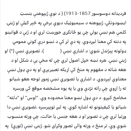
فردینانه دوسوسور 1857-1913) ( د نوې ژبپوهنې بنسټ
ایښودونکي، ژبپوهنه د سیمیوټیک دیوې برخې په څېر ګڼلې او ژبنۍ
کلمې هم نښې بولي چې یو ځانګړی جوړښت لري او د ژبې د قوانینو
په دننه کې معنا لیږدوي. په دې لړ کې د نښو درې ګوني عمومي
ډولونه پېژندل شوي: د اشارې نښې ( )، تصویري نښې (*) او
ژبني نښې. هره نښه خپل اصول لري چې له مخې یې د شکل او د
هغه شاته د مفهوم په منځ کې اړیکه تعبیریږي او په دې ډول نښې
معناوې لېږدوي. د اشارې یا تصویري نښې زموږ توجه هغو شیانو
ته را اړوي چې راته نژدې وي یا په یوه مشخصه موقع کې ورسره
مخامخ کیږو. د دې ډول نښو معنا محدوده وي. “اوس” او “دلته”
شیانو یا کیفیتونو ته اشاره کوي. په لیږ توپیرسره ،تصویري نښې دا
وړتیا لري چې د تصویر او د هغه جنس یا حالت، چې ورته منسوب
شوې وي، تر منځ د ورته والی تصور وکړای شو. ژبنۍ نښې (توري) په