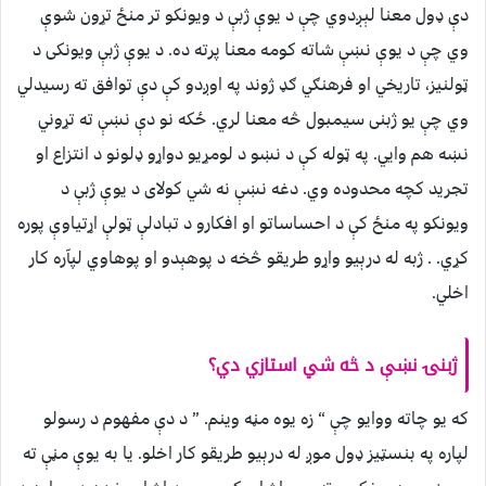
دې ډول معنا لېږدوي چې د یوې ژبې د ویونکو تر منځ تړون شوې
وي چې د یوې نښې شاته کومه معنا پرته ده. د یوې ژبې ویونکی د
ټولنیز، تاریخي او فرهنګي ګډ ژوند په اوږدو کې دې توافق ته رسیدلي
وي چې یو ژبنی سیمبول څه معنا لري. ځکه نو دې نښې ته تړوني
نښه هم وایي. په ټوله کې د نښو د لومړیو دواړو ډلونو د انتزاع او
تجرید کچه محدوده وي. دغه نښې نه شي کولای د یوې ژبې د
ویونکو په منځ کې د احساساتو او افکارو د تبادلې ټولې اړتیاوې پوره
کړي. . ژبه له درېیو واړو طریقو څخه د پوهېدو او پوهاوي لپآره کار
اخلي.
ژبنۍ نښې د څه شي استازي دي؟
که یو چاته ووایو چې “ زه یوه مڼه وینم. ” د دې مفهوم د رسولو
لپاره په بنسټیز ډول موږ له درېیو طریقو کار اخلو. یا به یوې مڼې ته