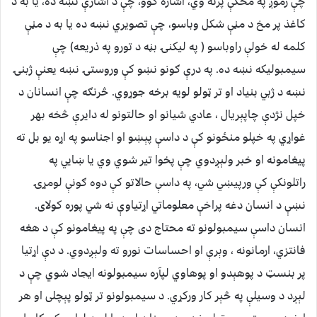
چې زموږ په مخکې پرته وي، اشاره کوو، چې د اشارې نښه ده، یا به د
کاغذ پر مخ د مڼې شکل وباسو، چې تصویري نښه ده یا به د مڼې
کلمه له خولې راوباسو ( په لیکنۍ بڼه د تورو په ذریعه) چې
سیمبولیکه نښه ده. په درې ګونو نښو کې وروستۍ نښه یعنې ژبنۍ
نښه د ژبي بنیاد او تر ټولو لویه برخه جوړوي. څرنګه چې انسانان د
خپل نژدې چاپېریال ، عادي شیانو او حالتونو له دایرې څخه بهر
غواړي په خپلو منځونو کې د داسې پېښو او اجناسو په اړه یو بل ته
پیغامونه او خبر ولېږدوي چې پخوا تیر شوي وي یا ښایي په
راتلونکې کې ورپیښي شي، په داسې حالاتو کې دوه ګونې لومړۍ
نښې د انسان دغه پراخې معلوماتي اړتیاوې نه شي پوره کولای.
انسان داسې سیمبولونو ته محتاج دی چې په پیغامونو کې د هغه
فانتزي، ارمانونه ، وېرې او احساسات نورو ته ولېږدوي. د دې اړتیا
پر بنسټ د پوهېدو او پوهاوي لپآره سیمبولونه ایجاد شوي چې د
لېږد د وسیلې په څېر کار ورکړي. د سیمبولونو تر ټولو پېچلی او هر