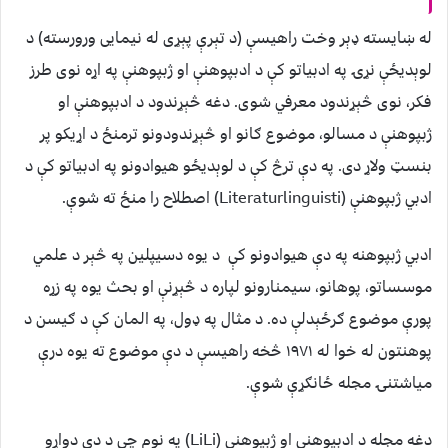
له ښایسته ډېر وخت راهیسې (د تېرې پېړی له نیمایی ورورسته) د
لوېدیځې نړۍ په ادبیاتو کې د ادبپوهنې او ژبپوهنې په اړه نوی طرز
فکر، نوی څېړندود معرفي شوی. دغه څېړندود د ادبپوهنې او
ژبپوهنې د مسالو، موضوع ګانو او څېړندودونو ترمنځ د اړیکو پر
بنسټ ولاړ دی. په دې ترڅ کې د لوېدیځو هیوادونو په ادبیاتو کې د
ادبي ژبپوهنې (Literaturlinguisti) اصطلاح را منځ ته شوې.
ادبي ژبپوهنه په دې هیوادونو کې د یوه دسیپلین په څېر د علمي
موسساتو، پوهانو، سیمنارونو لپاره د څېړنې او بحث یوه په زړه
پورې موضوع ګرځېدلې ده. د مثال په ډول، په المان کې د ګیسن د
پوهنتون له خوا له ۱۹۷۱ څخه راهیسې د دې موضوع ته یوه درې
میاشتنۍ مجله ځانګړې شوې.
دغه مجله د ادبپوهنې او ژبپوهنې (LiLi) په نوم چې د دې دواړو