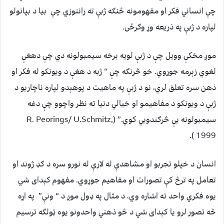
چې انساني فکر او مفهومونه څنګه ژبې ته راننوزي چې بیا د بپانولو
لپاره د ژبې په ذریعه وړ وګرځی.
موږ مخکې وویل چې د ژبې لویه برخه سیمبولونه دي چې دهغې
لغوي زېرمه جوړوي. خو څرنګه چې “ ژبه د هغې د ویونکو له فکر او
ذهن سره تعلق لري، نو د ژبې په ماهیت د پوهېدو لپاره ناچاریو د
ژبې د ویونکو د مفاهیمو او خیالي دنیا ته نظر واچوو چې دغه
سیمبولونه یې څرګندویي کوي.” (R. Peorings/ U.Schmitz,
1999 ).
انسان د خپلو تجربو او مشاهدې له لارې له نورو سره د ګډ ژوند او
تعامل په ترڅ کې تصورات او مفاهیم جوړوي. مفهوم کېدای شي
یوه فکري واحد ته اشاره وي، د مثال په ډول موږ د “ ونې” په اړه
څه تصور لرو یا کېدای شي د څو ذهني واحدونو یوه ټولګه ترسیم