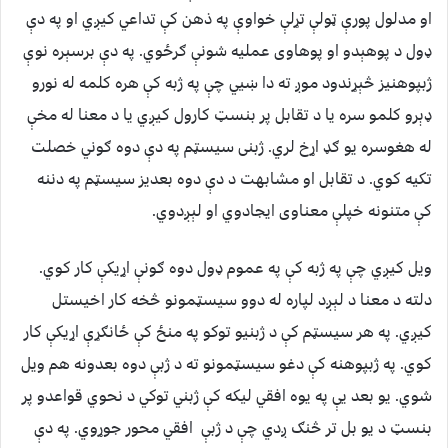
او مدلول پورې ټولې تړلې خواوې په ذهن کې تداعي کیږي او په دې
ډول د پوهېدو او پوهاوی عملیه شونې ګرځوي. په دې برسېره نوې
ژبپوهنیز څېړندود موږ ته دا ښیي چې په ژبه کې هره کلمه له نورو
ډېرو کلمو سره یا د تقابل پر بنسټ کارول کیږي یا د معنا له مخې
له هغوسره یو ګډ اړخ لري. ژبنی سیسټم په دې دوه ګوني خصلت
تکیه کوي. د تقابل او مشابهت د دې دوه بعدیز سیسټم په دننه
کې متنونه خپلې معناوی ایجادوي او لېږدوي.
ویل کیږي چې په ژبه کې په عموم ډول دوه ګونې اړیکې کار کوي.
دلته د معنا د لېږد لپاره له دوو سیسټمونو څخه کار اخیستل
کیږي. په هر سیسټم کې د ژبنیو توکو په منځ کې ځانګړې اړیکې کار
کوي. په ژبپوهنه کې دغو سیسټمونو ته د ژبې دوه بعدونه هم ویل
شوي. یو بعد یې په یوه افقي لیکه کې ژبني توکي د نحوي قواعدو پر
بنسټ د یو بل تر څنګ ږدي چې د ژبې افقي محور جوړوي. په دې