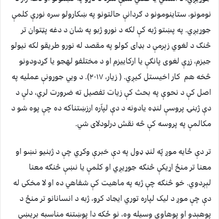
نومونو، ستاینومونو د ګردانې حالتونو په ښکارولو سره نورې کلمې
جوړیږي. په پښتو ژبه کې لکه د نورو ژبو په شان د دغه پټتوان تر
څنګ د لغوي زېرمې د بډای کولو په مقصد له نورو طریقو لکه نیولو
جیزم، زړې لغوی پانګې یا ارکاییزم او د مختلفو لهجو یا ګړدودونو
څخه هم کار اخیستل کیږي. ( زیار، ۲۰۱۷). د ویي جوړونې عملیه په
اصل کې د نحوې په بحث کې زیات تفصیل ته ضرورت لري، دلې د
دې ژبنۍ پروسې لنډه یادونه د دې لپآره ارزښتناکه ده چې پوه شو د
مکالمې په پروسه کې څه نقش درلودلای شي.
تر دې ځایه موږ پّه لنډ ډول په دې خبرې وکړي چې د ژبنیو نښو او
معنا تر منځ اړیکې څنګه جوړیږي او کلمې یا نښې څنګه معنا
لېږدوي. خو څنګه چې ژبه په ماهیت کې شفاهي ده او لا مخکی له
دې چې موږ د لیک لپاره توري ایجاد کړو، ژبه د انسانانو تر منځ د
پوهېدو او پوهاوي وسیله وه، نو ځکه دا پوښتنه مناسبه بریښي