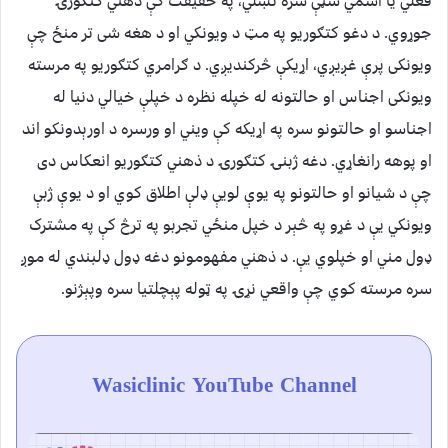
فعلي یا اسمي سټې سره نښلي، په حقیقت کې ذهني کتګورۍ
جوړوي. د دغو کتګوریو په مټ د ویونکي او د هغه شی تر منځ چې
ویونکی پرې غږیږي، اړیکې څرکندیږي. د ګرامري کتګوریو په مرسته
ویونکی اجناس او حالتونه له خپله نظره د خپلې خیالي دنیا له
اجناسو او حالتونو سره په اړیکه کې ویني او ورسره د اورېدونکو اند
او پوهه رانغاړي. دغه ژبنۍ کتګورۍ د ذهني کتګوریو انعکاس دی
چې د شیانو او حالتونو په یوې لویې ډلې اطلاق کوي او د یوې ژبې
ویونکي یې د غړو په څېر د خپل منځي تجربو په ترڅ کې په مشترک
ډول مني او خپلوي یې. د ذهني مفهومونو دغه ډول ډلبندي له موږ
سره مرسته کوي چې واقعي نړۍ په ټوله پېچلتیا سره وپېژنو.
Wasiclinic YouTube Channel