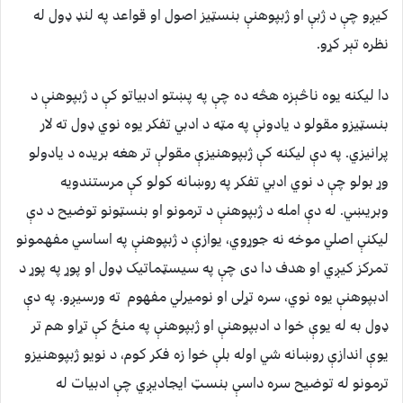
کیږو چې د ژبې او ژبپوهنې بنسټیز اصول او قواعد په لنډ ډول له
نظره تېر کړو.
دا لیکنه یوه ناڅېزه هڅه ده چې په پښتو ادبیاتو کې د ژبپوهنې د
بنسټیزو مقولو د یادونې په مټه د ادبي تفکر یوه نوي ډول ته لار
پرانیزي. په دې لیکنه کې ژبپوهنیزې مقولې تر هغه بریده د یادولو
وړ بولو چې د نوي ادبي تفکر په روښانه کولو کې مرستندویه
وبریښي. له دې امله د ژبپوهنې د ترمونو او بنسټونو توضیح د دې
لیکنې اصلي موخه نه جوړوي، یوازې د ژبپوهنې په اساسي مفهمونو
تمرکز کیږي او هدف دا دی چې په سیسټماتیک ډول او پوړ په پوړ د
ادبپوهنې یوه نوي، سره تړلی او نومیرلي مفهوم ته ورسیږو. په دې
ډول به له یوې خوا د ادبپوهنې او ژبپوهنې په منځ کې تړاو هم تر
یوې اندازې روښانه شي اوله بلې خوا زه فکر کوم، د نویو ژبپوهنیزو
ترمونو له توضیح سره داسې بنسټ ایجادیږي چې ادبیات له