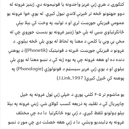
کتګورۍ د هرې ژبې غږیز واحدونه یا فونیمونه دي. ژبنیز غږونه له
دوو جهتونو څخه تر څېړنې لاندې نیول کیږي. له یوې خوا غږونه یو
عمومي فیزیکي جوړښت لري او د تولید په وخت کې بېلا بېلې
ځانګړتیاوې ښیي له بلې خوا ژبنیز غږونه یو بنسټ جوړوي چې له
مخې یې ویي یا کلمې د معنا په لحاظ له یوې بلې څخه بېلوي. د
غږونو د فیزیکي جوړښت څېړنه د فونیتیک (Phonetik)) د پوهنې
دنده ده او هغه غږونه چې په یوه ژبه کې د نښو معنا له یوې بلې
بېلوي او د یوې ژبې غږیږ سیسټم د فونولوژي (Phonologie) په
پوهنه کې څېړل کیږي( J.Link,1997)
یو ماشوم تر ۵-۶ کلنۍ پورې د خپلې ژبې ټول غږونه په خپل
چاپېریال کې د تقلید په ذریعه کسب کولای شي. ژبني غږونه په بېلا
بېلو ډولونو تلفظ کیږي. د ژبې یوه ځانګړتیا دا ده چې مختلف
غږونه په ډلبندیو وېشي. دا د ژبې هغه خصلت دی چې موږ د نښو