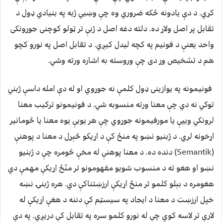
کړي. د دې یادونه ځکه ضروري وه چې وښیي ژبه په بنیادي ډول د
تقابل پر اصل ولاړ ده. دلته دغه اصل د ژبې تر ټولو کوچنی جوړونکی
واحد یعنې د فونیم په کچه لیدل کیږي. د تقابل اصل په نورو کچو
هم د تشخیص وړ دی چې وروسته به اشاره ورته وشي.
فونیمونه په یوازینی ډول کلمې نه جوړوي او له دې امله داسې ژبني
توکي نه دي چې معنا ورته منسوبه شي. د فونیمونو ترکیب معنا
لرونکي وییې یا مورفیمونه جوړوي چې هر یویې یوه معنا یا څومانیر
اړخونه لري. د ژبنیو نښو په منځ کې د اړیکو څېړل د معنا د پوهنې
(Semantik) دنده ده. د معنا پوهنې له مخې څومره چې د ژبنیو
نښو او هغو ته د منسوب شویو مفهومونو تر منّځ اړیکې مهمې دي
هغومره د بېلو کلمو تر منځ اړیکې ارزښتناکې دي. هره ژبنۍ نښه
خپل ارزښت د معنا د ایجاد په سیسټم کې دننه د هغې اړیکې له
لارې تر لاسه کوي چې له نورو کلمو سره په تقابل کې دریږي. په دې