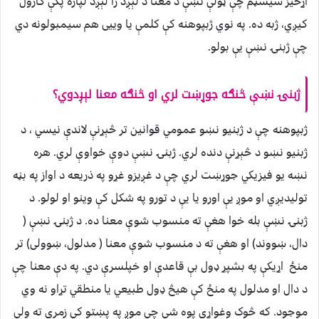
اړخیز سیسټم چې ټولې نښې د معنا د لېږد را لېږد لپاره پکې کارول
کیږي، ژبه ده. په نوي ژبپوهنه کې کلمې یا وییی هم سیمبولونه دي
چې ژبنۍ نښې یې بولو.
ژبنۍ نښې څنګه جوړښت لري او څنګه معنا لېږدوي؟
ژبپوهنه چې د ژبنیو نښو عمومي قوانین تر څېړنې لاندې نیسي ، د
ژبنیو نښو د څېړنې دنده لري. ژبنۍ نښې دوې خواوې لري. هره
نښه یو فیزیکي جوړښت لري چې د غږیزو غړو په ذریعه د اواز په بڼه
تولیدیږي او موږ یې اورو یا یې د تورو په شکل کې وینو او لولو. د
ژبنۍ نښې بله خوا هغې ته منسوب شوې معنا ده. د ژبنۍ نښې (
دال، ښووند) او هغې ته د منسوب شوې معنا ( مدلول، ښوولی) تر
منځ اړیکې په بشپړ ډول بې قاعدې او خپلسرې دي. په دې معنا چې
د دال او مدلول په منځ کې هیڅ ډول طبیعي یا منطقي تړاو نه وي
موجود. که څوک وغواړي پوه شي چې موږ په پښتو کې زمري ته ولي