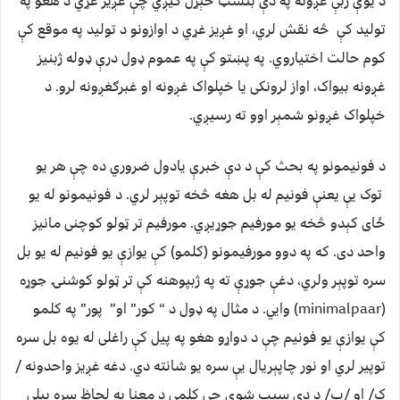
د یوې ژبې غږونه په دې بنسټ څېړل کیږي چې غږیز غړي د هغو په
تولید کې څه نقش لري، او غږیز غړي د اوازونو د تولید په موقع کې
کوم حالت اختیاروي. په پښتو کې په عموم ډول درې ډوله ژبنیز
غږونه بیواک، اواز لرونکی یا خپلواک غږونه او غبرګغږونه لرو. د
خپلواک غږونو شمېر اوو ته رسیږي.
د فونیمونو په بحث کې د دې خبرې یادول ضروري ده چې هر یو
توک یې یعنې فونیم له بل هغه څخه توپېر لري. د فونیمونو له یو
ځای کېدو څخه یو مورفیم جوړیږي. مورفیم تر ټولو کوچنی مانیز
واحد دی. که په دوو مورفیمونو (کلمو) کې یوازې یو فونیم له یو بل
سره توپېر ولري، دغې جوړې ته په ژبپوهنه کې تر ټولو کوشنۍ جوړه
(minimalpaar) وایي. د مثال په ډول د “ کور” او” پور” په کلمو
کې یوازې یو فونیم چې د دواړو هغو په پیل کې راغلی له یوه بل سره
توپیر لري او نور چاپېریال یې سره یو شانته دي. دغه غږیز واحدونه /
ک/ او /پ/ د دې سبب شوي چې کلمې د معنا په لحاظ سره بېلې