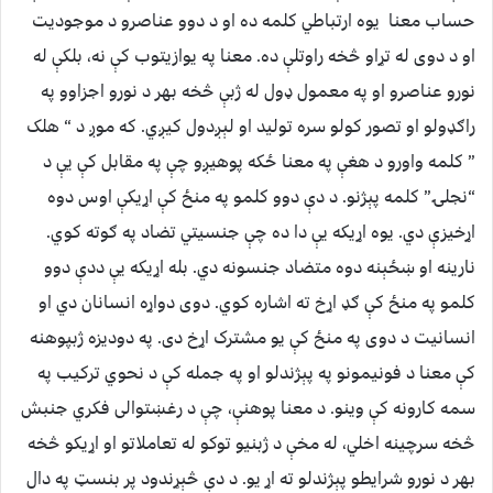
حساب معنا یوه ارتباطي کلمه ده او د دوو عناصرو د موجودیت
او د دوی له تړاو څخه راوتلې ده. معنا په یوازیتوب کې نه، بلکې له
نورو عناصرو او په معمول ډول له ژبې څخه بهر د نورو اجزاوو په
راګډولو او تصور کولو سره تولید او لېږدول کیږي. که موږ د “ هلک
” کلمه واورو د هغې په معنا ځکه پوهیږو چې په مقابل کې یې د
“نجلۍ” کلمه پېژنو. د دې دوو کلمو په منځ کې اړیکې اوس دوه
اړخیزې دي. یوه اړیکه یې دا ده چې جنسیتي تضاد په ګوته کوي.
نارینه او ښځېنه دوه متضاد جنسونه دي. بله اړیکه یې ددې دوو
کلمو په منځ کې ګډ اړخ ته اشاره کوي. دوی دواړه انسانان دي او
انسانیت د دوی په منځ کې یو مشترک اړخ دی. په دودیزه ژبپوهنه
کې معنا د فونیمونو په پېژندلو او په جمله کې د نحوي ترکیب په
سمه کارونه کې وینو. د معنا پوهنې، چې د رغښتوالی فکري جنبش
څخه سرچینه اخلي، له مخې د ژبنیو توکو له تعاملاتو او اړیکو څخه
بهر د نورو شرایطو پېژندلو ته اړ یو. د دې څېړندود پر بنسټ په دال