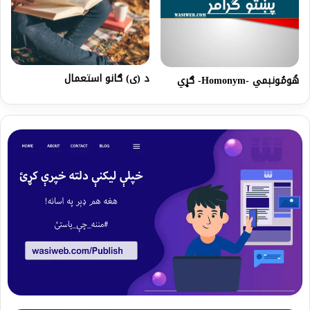
د (ی) ګانو استعمال
هُومُونېمي -Homonym- ګړي