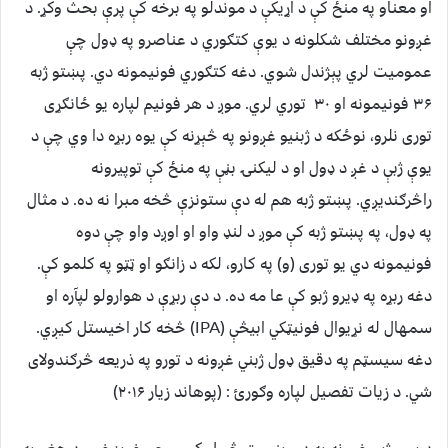
او معناو په منځ کې د اړیکې د موندلو په برخه کې پرې بحث وکړ. د
غږونو مختلف شکلونه د یوې کتګوري د عناصرو په ډول چې
عمومیت لري پېژندل شوي. دغه کتګوري فونیمونه دي. پښتو ژبه
۳۶ فونیمونه او ۳۰ توري لري. موږ د هر فونیم لپاره یو ځانګړی
توری نلرو، نوځکه د ژبنیو غږونو په څېړنه کې یوه ربړه دا وي چې د
یوې ژبې د غږ د ډول او د لیکنۍ بڼې په منځ کې توپیرونه
راڅرګندیږي. پښتو ژبه هم له دې ستونزې څخه مبرا نه ده. د مثال
په ډول، په پښتو ژبه کې موږ د لنډ واو او اوږد واو چې دوه
فونیمونه دي یو توری (و) په کارو، لکه د زانګو او ټټو په کلمو کې.
دغه ربړه په ډيرو ژبو کې عا مه ده. د دې ربړې د هوارولو لپآره او
سمهال له نړیوال فونیټکي ابیڅې (IPA) څخه کار اخیستل کیږي.
دغه سیسټم په دقیق ډول ژبني غږونه د تورو په ذریعه څرګندولای
شي. د زیات تفصیل لپاره وګورئ : (پوهاند زیار ۲۰۱۶)