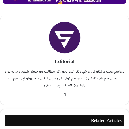
Editorial
د واسع ویب د لیکوالۍ او خپرونکي ټیم لخوا. که مطالب مو خوښ شوي وي، له نورو
سره یې هم شریکه کړئ. تاسو هم کولی شئ خپلې لیکنې د خپرولو لپاره موږ ته
راولېږئ. #مننه_چې_یاستئ
Related Articles