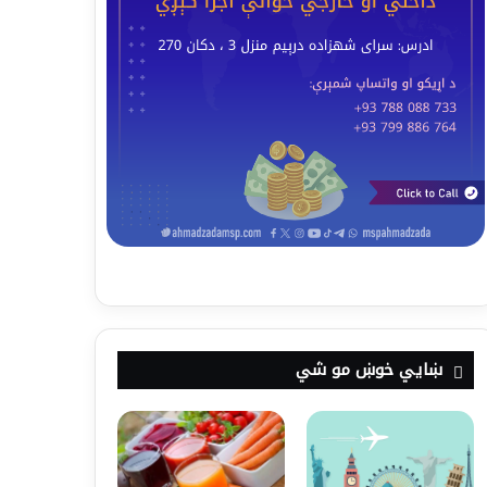
ښايي خوښ مو شي