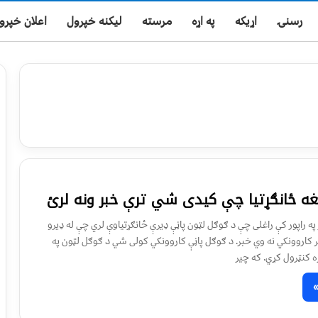
رسنۍ
اړیکه
په اړه
مرسته
لیکنه خپرول
اعلان خپرو
ه ځانګړتیا چې کیدی شي ترې خبر ونه لرئ
په راپور کې راغلی چې د ګوګل لټون پاڼې ډیرې ځانګړتیاوې لري چې له ډیرو
 کاروونکي نه وي خبر. د ګوګل پاڼې کاروونکي کولی شي د ګوګل لټون په
 کنټرول کړي. که چیر