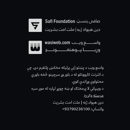
واسع ویب د پښتو ژبې پرلیکه مخکښ پلتفرم دی، چې
د انترنت کاروونکو ته د باور وړ سرچینو څخه باوري
محتواوې وړاندې کوي.
د ویبپاڼې لا پرمختګ او ښه چوپړ لپاره له موږ سره
مرسته
وکړئ.
دین هېواد ژبه | ملت امت بشریت
واتساپ: 93790236100+