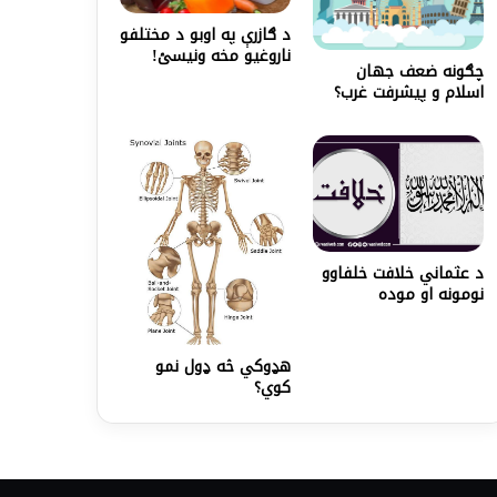
د ګازرې په اوبو د مختلفو
ناروغیو مخه ونیسئ!
چګونه ضعف جهان
اسلام و پیشرفت غرب؟
د عثماني خلافت خلفاوو
نومونه او موده
هډوکي څه ډول نمو
کوي؟