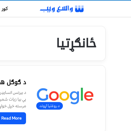
کور
ځانګړتيا
د ګوګل هغ
د بیزنس انسایډر 
يي بیا زیات شمیر
مرسته خپل خواړه
د روغتیا اړوند
Read More »