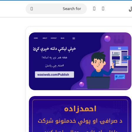
Switch skin
Log In
ل
Search
for