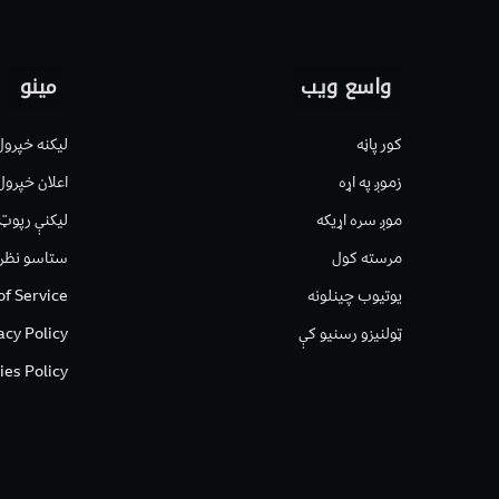
واسع ویب
مینو
کور پاڼه
لیکنه خپرول
زموږ په اړه
اعلان خپرول
موږ سره اړیکه
لیکنې رپوټ
مرسته کول
ستاسو نظر
یوتیوب چینلونه
of Service
ټولنیزو رسنیو کې
acy Policy
ies Policy