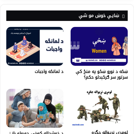
ښايي خوښ مو شي
ښځه د نورو ښځو په منځ کې
د لمانځه واجبات
سرتور سر ګرځېدلو حکم؟
لومړۍ نړيواله جگړه
د خوشحاله کورنۍ جوړولو راز |