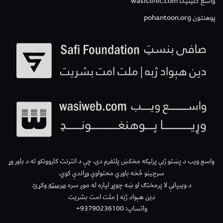
واسع کلینیک wasiclinic.com
پوهنتون pohantoon.org
واسع ویب د پښتو ژبې پرلیکه مخکښ پلتفرم دی، چې د انترنت کاروونکو ته د باور وړ
سرچینو څخه باوري محتواوې وړاندې کوي.
د ویبپاڼې لا پرمختګ او ښه چوپړ لپاره له موږ سره
مرسته
وکړئ.
دین هېواد ژبه | ملت امت بشریت
واتساپ: 93790236100+