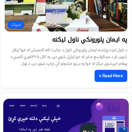
ادبیات
په ایمان پلورونکي ناول لیکنه
د ناول لنډه پېژندنه ایمان پلورونکي ناول د عنایت الله التمیش له خوا لیکل
شوی، او د عبدالواسع صابر له خو ژباړل شوي دی. په کال ۱۴۲۵هري قمري د
پیغام خپرندوی مرکز له خوا په دریو جلدونو کې چاپ شوی دی. د ټول
Read More »