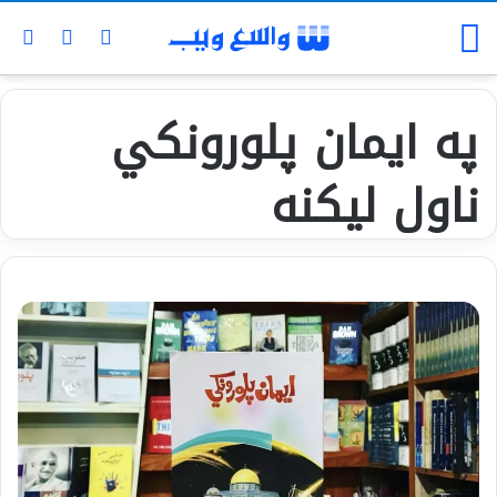
for
ch skin
Log In
Menu
په ایمان پلورونکي
ناول لیکنه