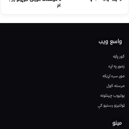
غږ
واسع ویب
کور پاڼه
زموږ په اړه
موږ سره اړیکه
مرسته کول
یوتیوب چینلونه
ټولنیزو رسنیو کې
مینو