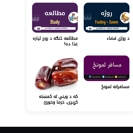
د روژې قضاء
مطالعه څنګه د روح لپاره
غذا ده؟
مسافرانه لمونځ
که د وینې له کمښته
کړېږی، خرما وخورئ