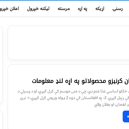
رسنۍ
اړیکه
په اړه
مرسته
لیکنه خپرول
اعلان خپرو
ن کرنيزو محصولاتو په اړه لنډ معلومات
 د خلکو اساسي غذا غنم دي، چې د منی موسم کې کرل کيږي، او د پسرلي د
جوزا په مياشت کې رېبل کيږي. 2- په افغانستان کې دوه 2 ډوله وريجې کرل کيږي، ۱- نرۍ
، لغمان، او بغلان ولاي