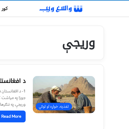
کور
وريجې
د افغانستا
1- د افغانستان
وريجې، په ننګرهار
تغذیه، خواړه او توکي
Read More »