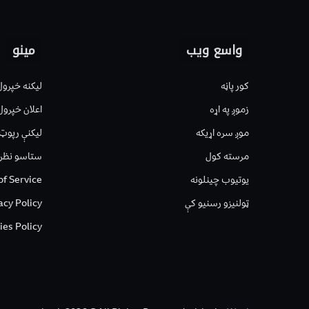
واسع ویب
مینو
کور پاڼه
لیکنه خپرول
زموږ په اړه
اعلان خپرول
موږ سره اړیکه
لیکنې رپوټ
مرسته کول
ستاسو نظر
یوتیوب چینلونه
of Service
ټولنیزو رسنیو کې
acy Policy
ies Policy