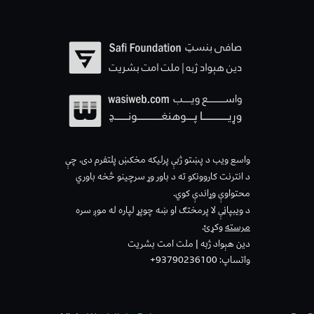
واسع ویب د پښتو ژبې پرلیکه مخکښ پلتفرم دی، چې
د انترنت کاروونکو ته د باور وړ سرچینو څخه باوري
محتواوې وړاندې کوي.
د ویبپاڼې لا پرمختګ او ښه چوپړ لپاره له موږ سره
مرسته
وکړئ.
دین هېواد ژبه | ملت امت بشریت
واتساپ: 93790236100+