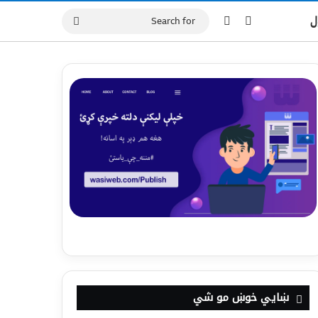
Switch skin
Log In
ل
Search
for
ښايي خوښ مو شي