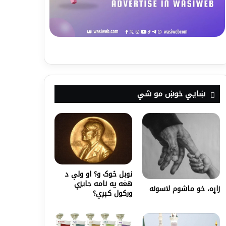
ښايي خوښ مو شي
نوبل څوک و؟ او ولې د
هغه په نامه جایزې
زاړه، خو ماشوم لاسونه
ورکول کېږي؟