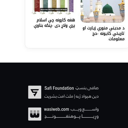
هغه کارونه چي اسلام
پرې ولاړ دی -پنځه بناوې
د مدينې منورې زيارت او
تاريخي ځايونه -حج
معلومات