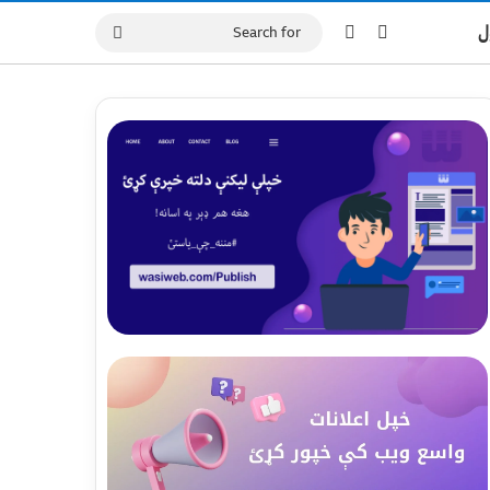
Switch skin
Log In
ل
Search
for