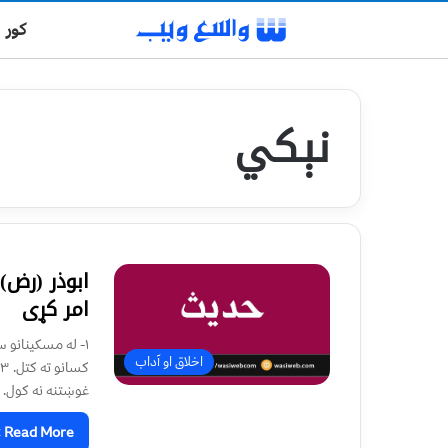
کور
نېکي
ابوذر (رض)
امر كړى
اخلاق او آداب
غوښتنه نه كول. ۵- حق ويل، كه څه
Read More »