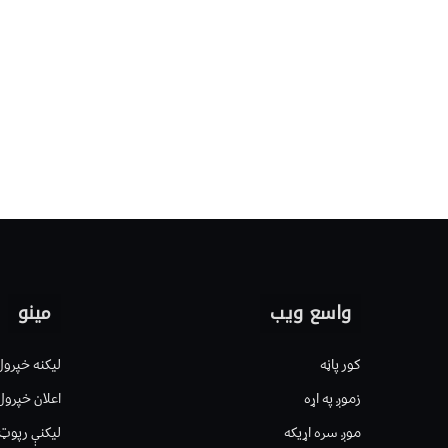
واسع ویب
مینو
کور پاڼه
لیکنه خپرول
زموږ په اړه
اعلان خپرول
موږ سره اړیکه
لیکنې رپوټ