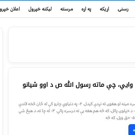
رسنۍ
اړیکه
په اړه
مرسته
لیکنه خپرول
اعلان خپرو
 وايي، چې ماته رسول الله ص د اوو شيانو
۱- له مسكينانو سره مينه او هغوى ته نږدې كيدل. ۲- په دنياوي چارو كې له ځان څخه لاندې
كسانو ته كتل. ۳- د خپلوۍ پالل، كه څه هم هغه يې نه درسره پالي. ۴- له چا نه، د هېڅ شي