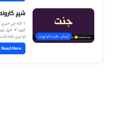
شپږ كارون
او تيري څخه لاسون
ایمان، عقیده او اړوند
Read More »