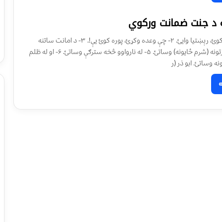
ه د جنت ضمانت وركوي
۱- كله چې خبرې كوئ، رېښتيا وايئ. ۲- چې وعده وكړئ، پوره كوئ يې!. ۳- د امانت ساتنه
كوئ. ۴- خپل عورتونه (شرم ځايونه) وساتئ. ۵- له نارواوو څخه سترګې وساتئ. ۶- او له ظلم
ه وساتئ. ابو ذر (ر