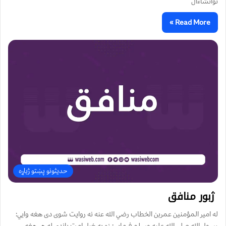
نوانشاءال
Read More »
حدیثونو پښتو ژباړه
ژبور منافق
له امیر المؤمنین عمربن الخطاب رضي الله عنه نه روایت شوی دی هغه وایي:
رسول الله صلی الله علیه وسلم فرمایي: زه په خپل امت باندي له هر هغه