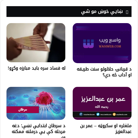
ښايي خوښ مو شي
له فساد سره باید مبارزه وکړو!
د قربانۍ حلالولو سنت طريقه
او آداب څه دي؟
ملغلره او سکروټه – عمر بن
د سرطان ابتدايي نښې؛ دغه
عبدالعزیز
مرحله کې يي درملنه ممکنه
وي