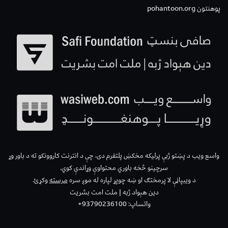
پوهنتون pohantoon.org
واسع ویب د پښتو ژبې پرلیکه مخکښ پلتفرم دی، چې د انترنت کاروونکو ته د باور وړ
سرچینو څخه باوري محتواوې وړاندې کوي.
د ویبپاڼې لا پرمختګ او ښه چوپړ لپاره له موږ سره
مرسته
وکړئ.
دین هېواد ژبه | ملت امت بشریت
واتساپ: 93790236100+