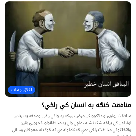
اخلاق او آداب
منافقت څنګه په انسان کې راځي؟
منافقت يولوی اوهلاکوونکی مرض دی،که په چاکي راغی نودهغه په بربادی
اوتباهئ کي بياڅه شک نشته ، داچي ولي په منافقانواودکمزوري يقين
والاخلګوکي منافقت راځي ددې څه لاملونه دي که څوک له هغوځان وساتي