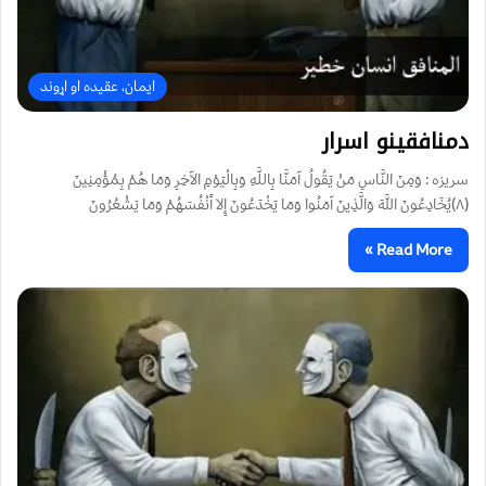
ایمان، عقیده او اړوند
دمنافقینو اسرار
سریزه : وَمِنَ النَّاسِ مَنْ يَقُولُ آمَنَّا بِاللَّهِ وَبِالْيَوْمِ الآخِرِ وَمَا هُمْ بِمُؤْمِنِينَ
(٨)يُخَادِعُونَ اللَّهَ وَالَّذِينَ آمَنُوا وَمَا يَخْدَعُونَ إِلا أَنْفُسَهُمْ وَمَا يَشْعُرُونَ
Read More »