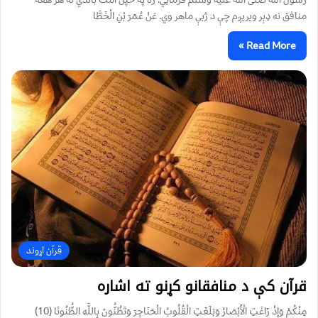
منافق نه ډېر ويریږم چې د ژبې ماهر وي. عَنْ عُمَرَ بْنِ الْخَطَّا
Read More »
قرآن اړوند
قرآن کې د منافقانو کړنو ته اشاره
مِنْكُمْ وَإِذْ زَاغَتِ الْأَبْصَارُ وَبَلَغَتِ الْقُلُوبُ الْحَنَاجِرَ وَتَظُنُّونَ بِاللَّهِ الظُّنُونَا (10)