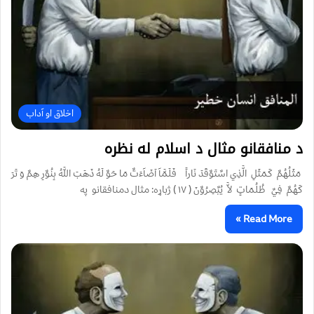
اخلاق او آداب
د منافقانو مثال د اسلام له نظره
مَثَلُهُمٌ كَمَثَلِ الَّذِي اسٌتَوٌقَدَ نَاراً فَلَمَّآ اَضَآءَتٌ مَا حَوٌ لَهُ ذَهَبَ اللَّهُ بِنُوٌرِ هِمٌ وَ تَرَ
كَهُمٌ فِيٌ ظُلُمَاتٍ لاَّ يُبٌصِرُوٌنَ ( ۱۷ ) ژباړه: مثال دمنافقانو په
Read More »