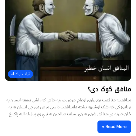
ثواب او ګناه
منافق څوک دی؟
منافقت: منافقت يوډېرلوی اوعام مرض دی،په چاکي که راشي دهغه انسان په
بربادئ کي څه شک اوشبهه نشته دامنافقت داسي مرض دی چي انسان به په
ځان خبرنه وي،منافق شوی به وي .سلف صالحين به ترې وېرېدل،له الله پاک څ
Read More »