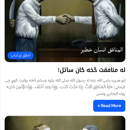
اخلاق او آداب
له منافقت څخه ځان ساتل!
ابو هریره رضی الله عنه له رسول الله صلی الله علیه وسلم څخه روایت کوي چی
فرمایی: «آيَةُ الْمُنَافِقِ ثَلَاثٌ : إِذَا حَدَّثَ كَذَبَ ، وَإِذَا وَعَدَ أَخْلَفَ ، وَإِذَا اؤْتُمِنَ خَانَ»
رواه البخاري ومس
Read More »