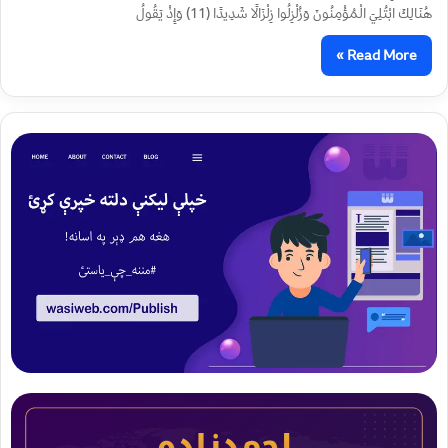
هُنَالِكَ ابْتُلِيَ الْمُؤْمِنُونَ وَزُلْزِلُوا زِلْزَالًا شَدِيدًا (11) وَإِذْ يَقُولُ
Read More »