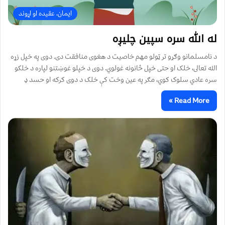
ایمان، عقیده او اړوند
له الله سره سپين چليږه
د نامسلمانو وګړو تر ټولو مهم خاصيت د هغوى منافقت دى. دوى په خپل زړه
الله تعالى، خلک او حتى خپل ځانونه غولوي. دوى د خپلو غوښتنو لپاره د خلکو
سره عادي سلوک کوي، مګر په عين وخت کې خلک د دوى کرکه او حسد ډ
Read More »