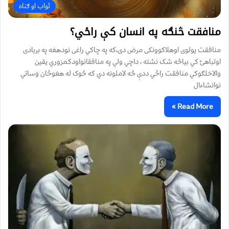
ثواب او ګناه
منافقت څنګه په انسان کې راځي؟
منافقت يولوی اوهلاکوونکی مرض دی،که په چاکي راغی نودهغه په بربادی
اوتباهئ کي بياڅه شک نشته ، داچي ولي په منافقانواودکمزوري يقين
والاخلګوکي منافقت راځي ددې څه لاملونه دي که څوک له هغوځان وساتي
نوانشاءال
Read More »