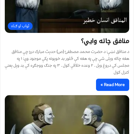
ثواب او ګناه
منافق چاته وايي؟
د منافق نښې: د حضرت محمد مصطفئ (ص) حدېث مبارک دئ چې منافق
هغه چاته وېلی شې چې په هغه کې څلور بد خوېونه پکې موجود وې: ۱ په
مجلس کې دروغ وېل . ۲ وعده خلافې کول . ۳ په جنګ ووجګړه کې بد وېل ېعنې
کنزل کول
Read More »