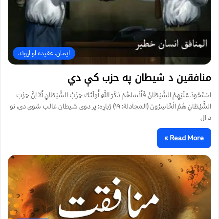
ایمان، عقیده او اړوند
منافقين د شيطان په حزب کې دي
اسْتَحْوَذَ عَلَيْهِمُ الشَّيْطَانُ فَأَنْسَاهُمْ ذِكْرَ اللَّهِ أُولَئِكَ حِزْبُ الشَّيْطَانِ أَلا إِنَّ حِزْبَ
الشَّيْطَانِ هُمُ الْخَاسِرُونَ (المجادلة: ١٩) ژباړه: پر دوی شیطان غالب شوی دی، نو
د ال
Read More »