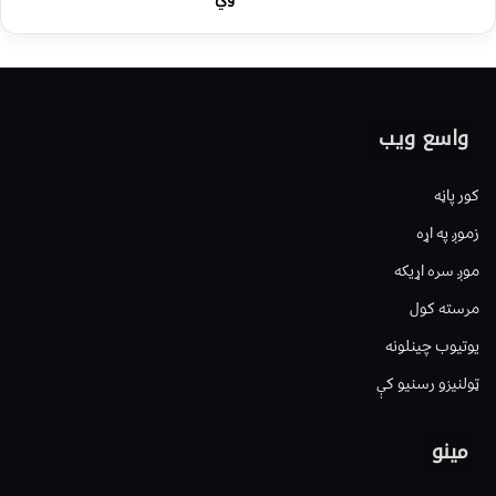
واسع ویب
کور پاڼه
زموږ په اړه
موږ سره اړیکه
مرسته کول
یوتیوب چینلونه
ټولنیزو رسنیو کې
مینو