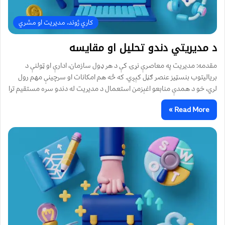
کاري ژوند، مدیریت او مشري
د مدیریتي دندو تحلیل او مقایسه
مقدمه: مدیریت په معاصرې نړۍ کې د هر ډول سازمان، ادارې او ټولنې د
بریالیتوب بنسټیز عنصر ګڼل کېږي. که څه هم امکانات او سرچینې مهم رول
لري، خو د همدې منابعو اغېزمن استعمال د مدیریت له دندو سره مستقیم تړا
Read More »