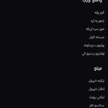
کور پاڼه
زموږ په اړه
موږ سره اړیکه
مرسته کول
یوتیوب چینلونه
ټولنیزو رسنیو کې
مینو
لیکنه خپرول
اعلان خپرول
لیکنې رپوټ
ستاسو نظر