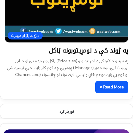
د ژوند راز او مهارت
په ژوند کې د لومړیتوبونه ټاکل
په بیړنیو حالاتو کي د لمړیتوبونو (Priorities) ټاکل ډیر مهم دي او حیاتي
ارزښت لري. ښه مدیر (Manager ) پوهیږي چه کوم کار باید لمړي ترسره شي
او کوم يي باید دوهم ځاي ونیسي. فرصتونه او چانسونه (Chances and
Read More »
نور بار کړه