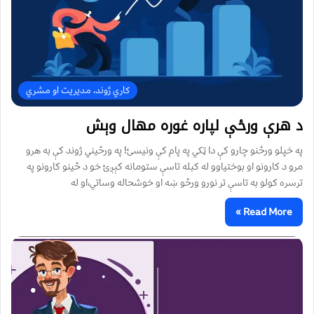
کاري ژوند، مدیریت او مشري
د هرې ورځې لپاره غوره مهال وېش
په خپلو ورځنو چارو کې دا ټکي په پام کې ونيسئ! په ورځيني ژوند کې به هرو
مرو د کارونو او بوختياوو له کبله تاسې ستومانه کېږئ خو د ځينو کارونو په
ترسره کولو به تاسې تر نورو ورځو ښه او خوشحاله وساتي،او له
Read More »