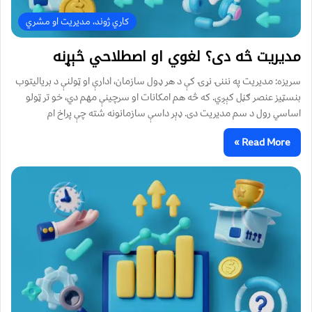
کاري ژوند، مدیریت او مشري
مدیریت څه دی؟ لغوي او اصطلاحي څېړنه
سریزه: مدیریت په نننۍ نړۍ کې د هر ډول سازمان، ادارې او ټولنې د بریالیتوب
بنسټیز عنصر ګڼل کېږي. که څه هم امکانات او سرچینې مهم دي، خو تر ټولو
اساسي رول د سم مدیریت دی. ډېر داسې سازمانونه شته چې پراخ ام
Read More »