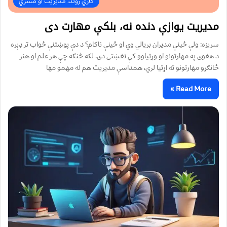
کاري ژوند، مدیریت او مشري
مدیریت یوازې دنده نه، بلکې مهارت دی
سریزه: ولې ځینې مدیران بریالي وي او ځینې ناکام؟ د دې پوښتنې ځواب تر ډېره
د هغوی په مهارتونو او وړتیاوو کې نغښتی دی. لکه څنګه چې هر علم او هنر
ځانګړو مهارتونو ته اړتیا لري، همداسې مدیریت هم له مهمو مها
Read More »