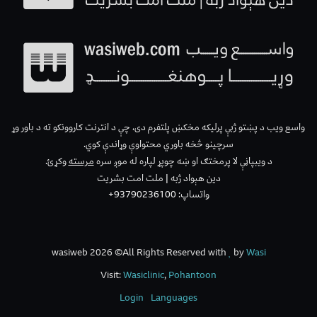
واسع ویب د پښتو ژبې پرلیکه مخکښ پلتفرم دی، چې د انترنت کاروونکو ته د باور وړ
سرچینو څخه باوري محتواوې وړاندې کوي.
د ویبپاڼې لا پرمختګ او ښه چوپړ لپاره له موږ سره
مرسته
وکړئ.
دین هېواد ژبه | ملت امت بشریت
واتساپ: 93790236100+
wasiweb 2026 ©All Rights Reserved with
by
Wasi
Visit:
Wasiclinic
,
Pohantoon
Login
Languages