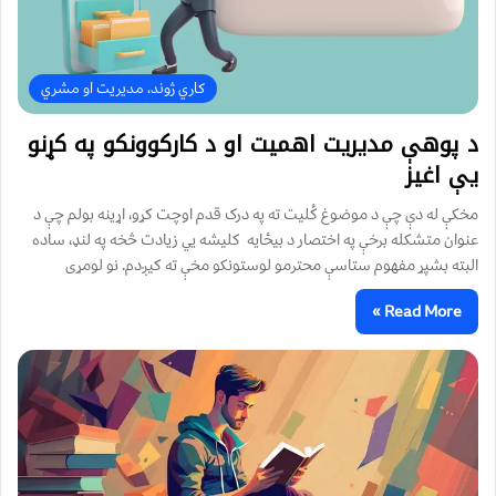
کاري ژوند، مدیریت او مشري
د پوهې مدیریت اهمیت او د کارکوونکو په کړنو
یې اغیز
مخکې له دې چې د موضوغ کُلیت ته په درک قدم اوچت کړو، اړینه بولم چې د
عنوان متشکله برخې په اختصار د بیځایه کلیشه یي زیادت څخه په لنډ، ساده
البته بشپړ مفهوم ستاسې محترمو لوستونکو مخې ته کیږدم. نو لومړی
Read More »