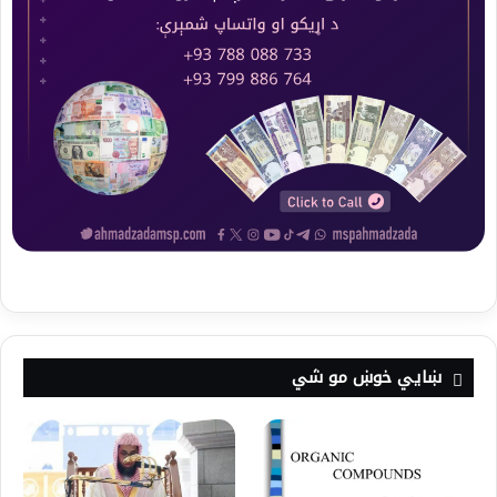
ښايي خوښ مو شي