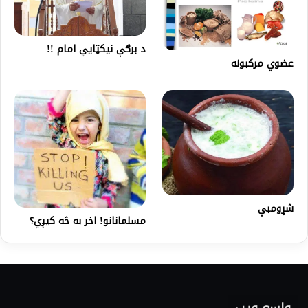
د برګې نیکټایي امام !!
عضوي مرکبونه
شړومبې
مسلمانانو! اخر به څه کیږي؟
واسع ویب