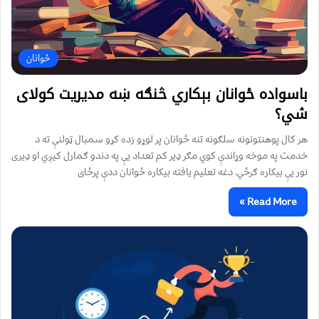
ځوانان
باسواده ځوانان بېکاري څنګه ښه مدیریت کولای
شي؟
هر کال پوهنتونونه سلګونه تنه ځوانان پر لوړو زده کړو سمبال ټولنې ته د
خدمت په موخه وړاندې کوي مګر ډیر کم تعداد یې په دندو ګمارل کیږي او ډیری
نور یې بیکاره ګرځي. دغه تعلیم یافته بیکاره ځوانان ددې پرځای
Read More »