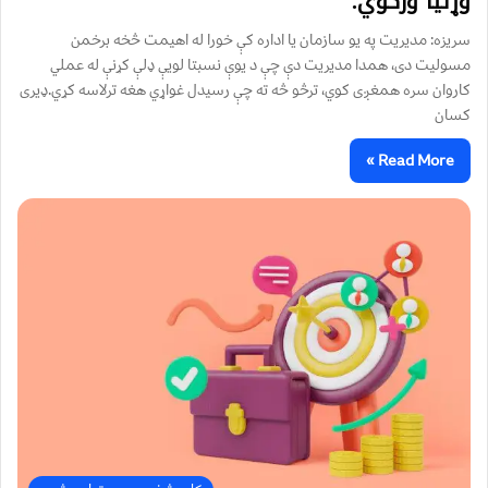
وړتیا ورکوي.
سریزه: مدیریت په یو سازمان یا اداره کې خورا له اهیمت څخه برخمن‌
مسولیت دی، همدا مدیريت دې چې د یوې نسبتا لويې ډلې کړنې له عملي
کاروان سره همغږی کوي، ترڅو څه ته چې رسیدل غواړي هغه ترلاسه کړي.ډیری
کسان
Read More »