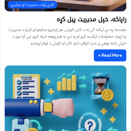
کاري ژوند، مدیریت او مشري
راپاڅه، خپل مدیریت پیل کړه
مقدمه: په دې لیکنه کې به د ځان، کورنۍ، هر اړخیزو منابعو او کړنو د مدیریت
په اړوند معلومات ترلاسه کړو او په دې به هم پوهه خپله کړو، چې آیا موږ د
خپلې شته پوهې پر مټ کولای شو، ځان او کورنی د ټولو اړوندو
Read More »