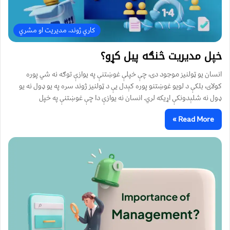
کاري ژوند، مدیریت او مشري
خپل مديريت څنګه پيل کړو؟
انسان یو ټولنيز موجود دی، چې خپلې غوښتنې په يوازې توګه نه شي پوره
کولای، بلکې د لویو غوښتنو پوره کېدل یې د ټولنيز ژوند سره په يو ډول نه یو
ډول نه شلېدونکې اړیکه لري. انسان نه يوازې دا چې غوښتنې په خپل
Read More »