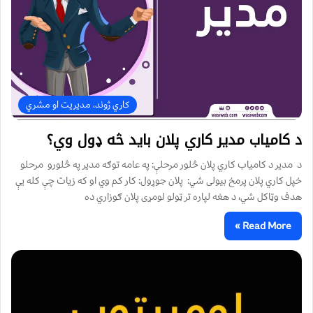
کاري ژوند، مدیریت او مشري
د کامیاب مدیر کاري پلان باید څه ډول وي؟
د مدير د کامياب کاري پلان څلور مرحلې: په عامه توګه مدير په څلورو مرحلو
خپل کاري پلان پرمخ بيولی شي: پلان جوړول: کار کم وي او که زيات چې کله يې
هدف وټاکل شي، د هغه لپاره تر ټولو لومړی پلان ګوزاري ده
Read More »