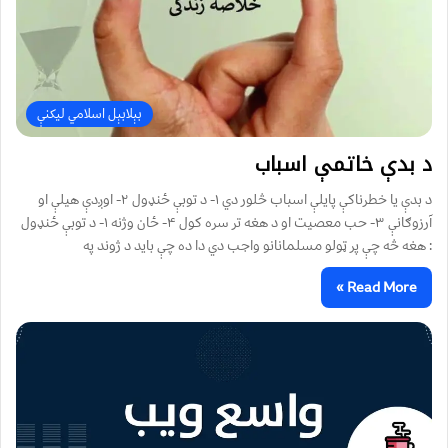
بېلابېل اسلامي لیکنې
د بدې خاتمې اسباب
د بدې يا خطرناکې پايلې اسباب څلور دي ۱- د توبې ځنډول ۲- اوږدې هيلې او
آرزوګانې ۳- حب معصيت او د هغه تر سره کول ۴- ځان وژنه ۱- د توبې ځنډول
: هغه څه چې پر ټولو مسلمانانو واجب دي دا ده چې بايد د ژوند په
Read More »