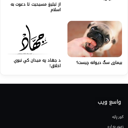
از تبلیغ مسیحیت تا دعوت به
اسلام
د جهاد په میدان کې نبوي
بیماری سگ دیوانه چیست؟
اخلاق!
واسع ویب
کور پاڼه
زموږ په اړه