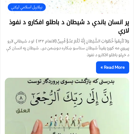
بېلابېل اسلامي لیکنې
پر انسان باندې د شيطان د باطلو افکارو د نفوذ
لارې
وَلاَ تَتَّبِعُواْ خُطُوَاتِ الشَّيْطَانِ إِنَّهُ لَكُمْ عَدُوٌّ مُّبِينٌ (الانعام ۱۴۲ ) او د شيطاني لارو
پيروي مه کوئ یقيناً شيطان ستاسو ښکاره دوښمن دی . شيطان په انسان کې
د خپلو باطلو افکارو د نفوذ
Read More »