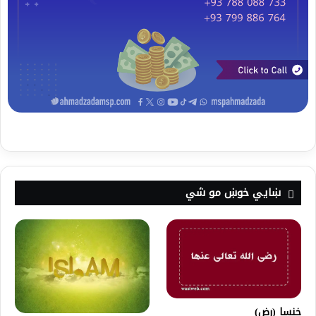
ښايي خوښ مو شي
خنسا (رض)