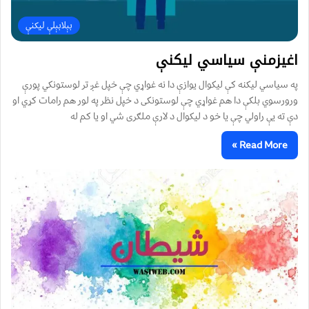
بېلابېلې لیکنې
اغيزمنې سياسي ليکنې
په سياسي ليکنه کې ليکوال يوازې دا نه غواړي چې خپل غږ تر لوستونکي پورې
ورورسوي بلکې دا هم غواړي چې لوستونکی د خپل نظر په لور هم رامات کړي او
دې ته يې راولي چې يا خو د ليکوال د لارې ملګری شي او يا کم له
Read More »