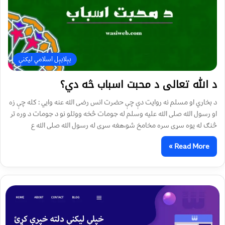
بېلابېل اسلامي لیکنې
د الله تعالی د محبت اسباب څه دي؟
د بخاري او مسلم نه روايت دې چې حضرت انس رضی الله عنه وايي : کله چې زه
او رسول الله صلی الله عليه وسلم له جومات څخه ووتلو نو د جومات د وره تر
څنګ له يوه سړی سره مخامخ شو،هغه سړی له رسول الله صلی الله ع
Read More »