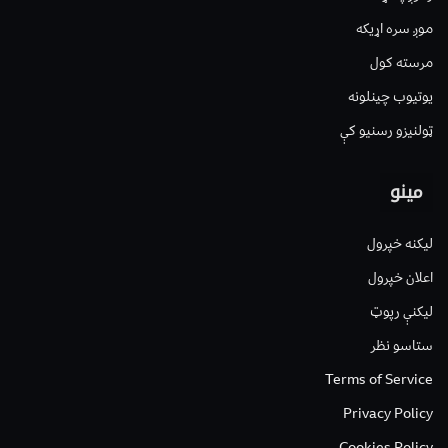
موږ سره اړیکه
مرسته کول
یوتیوب چینلونه
ټولنیزو رسنیو کې
مینو
لیکنه خپرول
اعلان خپرول
لیکنې رپوټ
ستاسو نظر
Terms of Service
Privacy Policy
Cookies Policy