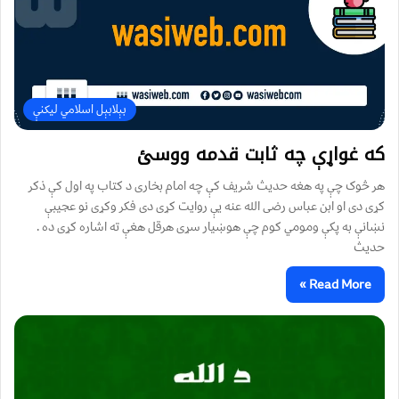
بېلابېل اسلامي لیکنې
که غواړې چه ثابت قدمه ووسئ
هر څوک چې په هغه حدیث شریف کې چه امام بخاری د کتاب په اول کې ذکر
کړی دی او ابن عباس رضی الله عنه يې روايت کړی دی فکر وکړی نو عجیبې
نښانې به پکې ومومي کوم چې هوښيار سړی هرقل هغې ته اشاره کړی ده .
حديث
Read More »