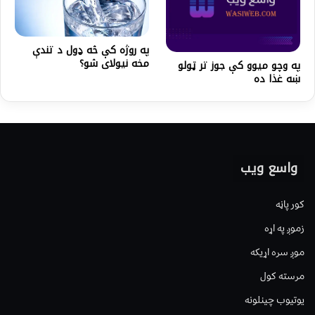
په روژه کې څه ډول د تندې
مخه نيولای شو؟
په وچو میوو کې جوز تر ټولو
ښه غذا ده
واسع ویب
کور پاڼه
زموږ په اړه
موږ سره اړیکه
مرسته کول
یوتیوب چینلونه