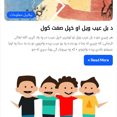
بېلابېل معلومات
د بل عیب ویل او خپل صفت کول
هر چیري مو د بل عیب ویل نو لومړی خپل عیب در په ياد کړۍ. الله تعالی
فرمایی: که چیري ته زما د یو بنده په یو عیب پرده واچوي، نو زه به ستا په اویا
عیبونو باندي پرده واچوم. • که په بيروبار کې يوۀ سړي له مو
Read More »