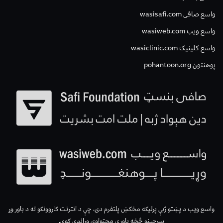
واسع صافی wasisafi.com
واسع ویب wasiweb.com
واسع کلینیک wasiclinic.com
پوهنتون pohantoon.org
واسع ویب د پښتو ژبې پرلیکه مخکښ پلتفرم دی، چې د انترنت کاروونکو ته د باور وړ
سرچینو څخه باوري محتواوې وړاندې کوي.