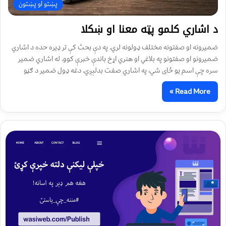
پښتو او پښتون
د اشاري کلمو پټه معنا او ښکلا
ضمیرونه او صفتونه مختلف ډولونه لري. په دې بحث کې تر ډیره حده د اشاري
ضمیرونو او صفتونو په بلاغي او هنري اړخ باندې خبرې کوو. له اشاري ضمیر
سره چې اسم یو ځای شي، په اشاري صفت بدلېږي. دغه ډول ضمیر د ګڼو
Read More »