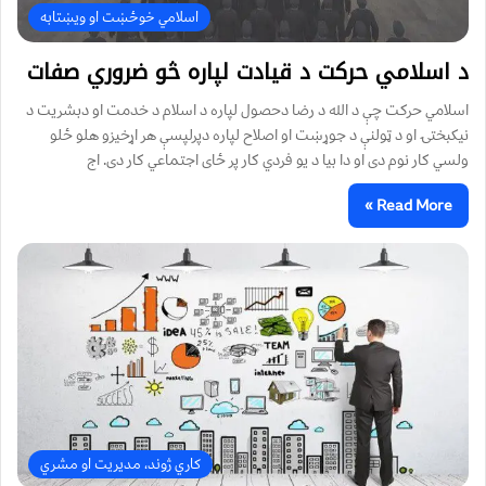
اسلامي خوځښت او ویښتابه
د اسلامي حرکت د قيادت لپاره څو ضروري صفات
اسلامي حرکت چې د الله د رضا دحصول لپاره د اسلام د خدمت او دبشريت د
نيکبختۍ او د ټولنې د جوړښت او اصلاح لپاره دپرلپسې هر اړخيزو هلو ځلو
ولسي کار نوم دی او دا بيا د يو فردي کار پر ځای اجتماعي کار دی. اج
Read More »
کاري ژوند، مدیریت او مشري