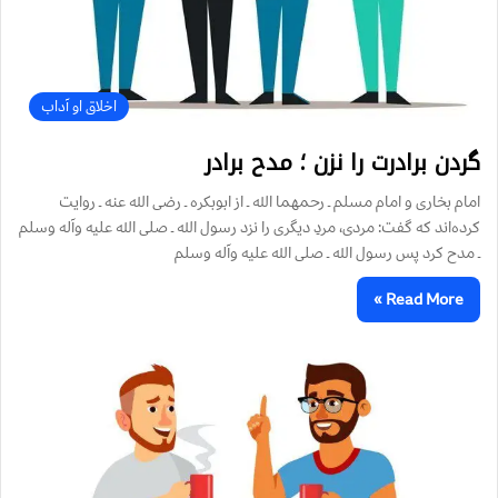
اخلاق او آداب
گردن برادرت را نزن ️؛ مدح برادر
امام بخاری و امام مسلم ـ رحمهما الله ـ‌ از ابوبکره ـ رضی الله عنه ـ روایت
کرده‌اند که گفت: مردی، مردِ دیگری را نزد رسول الله ـ صلی الله علیه وآله وسلم
ـ مدح کرد پس رسول الله ـ صلی الله علیه وآله وسلم
Read More »