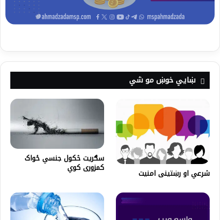
ښايي خوښ مو شي
سګریت څکول جنسي ځواک
کمزوری کوي
شرعي او رښتینی امنیت