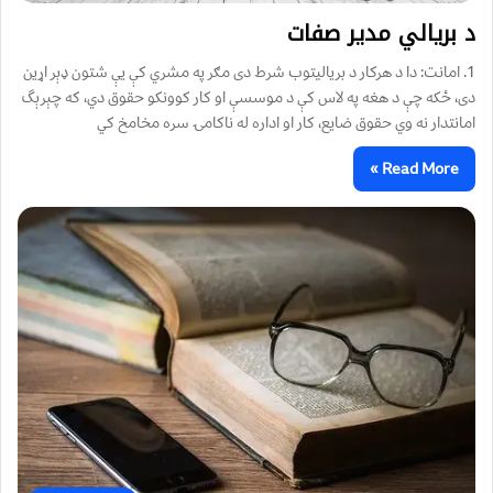
د بريالي مدير صفات
1. امانت: دا د هركار د برياليتوب شرط دى مګر په مشري كې يې شتون ډېر اړين
دى، ځكه چې د هغه په لاس كې د موسسې او كار كوونكو حقوق دي، كه چېرېگ
امانتدار نه وي حقوق ضايع، كار او اداره له ناكامۍ سره مخامخ كي
Read More »