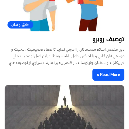
اخلاق او آداب
توصيف روبرو
دين مقدس اسلام مسلمانان را امرمي نمايد تا صفا ، صميميت ، محبت و
دوستي آنان قلبي و با اخلاص كامل باشد ، ومطابق اين اصل از محبت هاي
فريبكارانه و سخنان چاپلوسانه در ظاهر پرهيز نمايند بسياري از توصيف هاي
Read More »