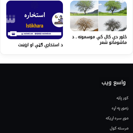
څلور دي کال کي موسمونه ـ د
ماشومانو شعر
د استخارې ګټې او ارزښت
واسع ویب
کور پاڼه
زموږ په اړه
موږ سره اړیکه
مرسته کول