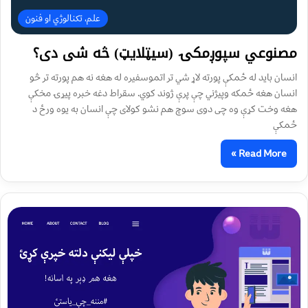
علم، تکنالوژي او فنون
مصنوعي سپوږمکۍ (سیټلایټ) څه شی دی؟
انسان باید له ځمکې پورته لاړ شي تر اتموسفیره له هغه نه هم پورته تر څو
انسان هغه ځمکه وپیژني چې پرې ژوند کوي. سقراط دغه خبره پیړۍ مخکې
هغه وخت کړې وه چی دوی سوچ هم نشو کولای چې انسان به یوه ورځ د
ځمکې
Read More »