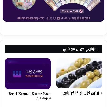
ښايي خوښ مو شي
د زیتون ګټې او ځانګړتیاوې
Bread Korma | Korme Naan |
قورمه نان