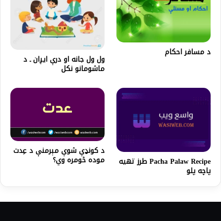
د مسافر احکام
ول ول جانه او درې ايږان ـ د
ماشومانو نکل
د کونډې شوې مېرمنې د عِدت
موده څومره وي؟
Pacha Palaw Recipe طرز تهیه
پاچه پلو