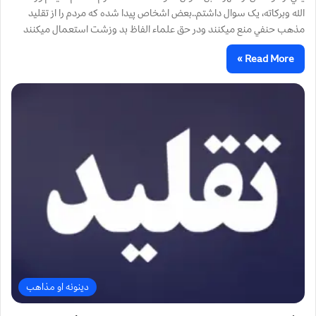
الله وبركاته، يک سوال داشتم..بعض اشخاص پيدا شده كه مردم را از تقليد
مذهب حنفي منع ميكنند ودر حق علماء الفاظ بد وزشت استعمال ميكنند
Read More »
دینونه او مذاهب