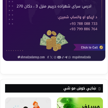
ښايي خوښ مو شي