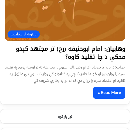
دینونه او مذاهب
وهابيان: امام ابوحنیفه (رح) تر مجتهد کېدو
مخکي د چا تقلید کاوه؟
جواب: دا دين د صحابه کرام رضي الله عنهم ورضو عنه نه تر اوسه پوري په تقليد
سره را روان دئ او څونه احاديث چي په کتابونو کي روايت سوي دي دا ټول په
تقليد او اعتماد سره را روان دي که نه نو په بخاري شريف کي
Read More »
نور بار کړه