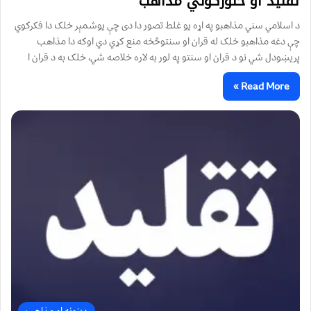
تقليد او څلورګوني مذاهب
د اسلامي سني مذاهبو په اړه يو غلط تصور دا دی چې يوشمېر خلک دا فکرکوي
چې دغه مذاهبو خلک له قران او سنتوڅخه منع کړي دي اوکه دا مذاهب
پريښودل شي نو د قران او سنتو په لور به لاره خلاصه شي، خلک به د قران ا
Read More »
دینونه او مذاهب