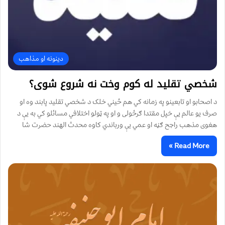
دینونه او مذاهب
شخصي تقلید له کوم وخت نه شروع شوی؟
د اصحابو او تابعینو په زمانه کي هم ځیني خلک د شخصي تقلید پابند وه او
صرف یو عالم یې خپل مقتدا ګرځولی و او په ټولو اختلافي مسائلو کي به یې د
هغوی مذهب راجح ګڼه او عمي یې ورباندي کاوه محدث الهند حضرت شا
Read More »