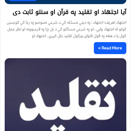
آيا اجتهاد او تقليد په قرآن او سنتو ثابت دی
اجتهاد تعریف: اجتهاد : په دينې مسئله کې د شرعي نصوصو په رڼا کې کوښښ
کولو ته اجتهاد وايي ، او په شرعي مسائلو کې د بل چا په لارښوونه او نظر عمل
کول يا د هغه په قول فتوای ورکول تقليد بلل کيږي . اجتهاد او
Read More »