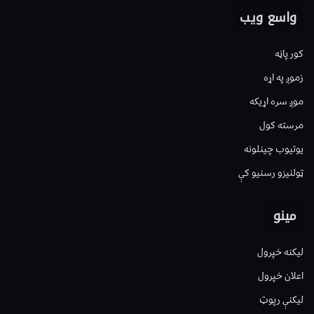
واسع ویب
کور پاڼه
زموږ په اړه
موږ سره اړیکه
مرسته کول
یوتیوب چینلونه
ټولنیزو رسنیو کې
مینو
لیکنه خپرول
اعلان خپرول
لیکنې رپوټ