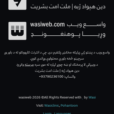
واسع ویب د پښتو ژبې پرلیکه مخکښ پلتفرم دی، چې د انترنت کاروونکو ته د باور وړ
سرچینو څخه باوري محتواوې وړاندې کوي.
د ویبپاڼې لا پرمختګ او ښه چوپړ لپاره له موږ سره
مرسته
وکړئ.
دین هېواد ژبه | ملت امت بشریت
واتساپ: 93790236100+
wasiweb 2026 ©All Rights Reserved with
by
Wasi
Visit:
Wasiclinic
,
Pohantoon
Login
Languages