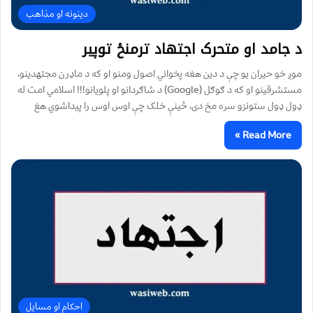
دینونه او مذاهب
د جامد او متحرک اجتهاد ترمنځ توپیر
موږ خو حیران یو چې د دین هغه پخواني اصول ومنو او که د ماډرن مجتهدینو،
مستشرقینو او که د ګوګل (Google) د شاګردانو او پلویانو!!! اسلامي امت له
ډول ډول ستونزو سره مخ دی، ځینې خلک چې اوس اوس را پيداشوي هغ
Read More »
احکام او مسایل