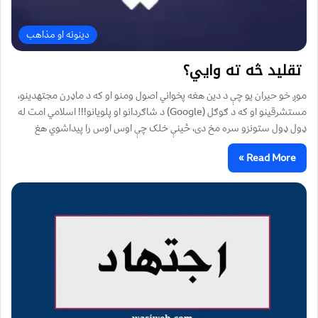
دینونه او مذاهب
تقلید څه ته وايي؟
موږ خو حیران یو چې د دین هغه پخواني اصول ومنو او که د ماډرن مجتهدینو،
مستشرقینو او که د ګوګل (Google) د شاګردانو او پلویانو!!! اسلامي امت له
ډول ډول ستونزو سره مخ دی، ځینې خلک چې اوس اوس را پيداشوي هغ
Read More »