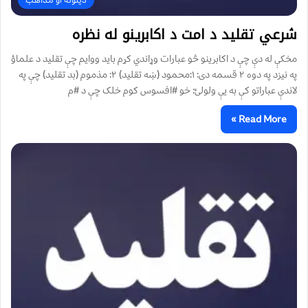
شرعي تقلید د امت د اکابرینو له نظره
مخکې له دې چې د اکابرینو څو عبارات وړاندي کړم باید ووایم چې تقلید د علماؤ
په نیزد په دوه ۲ قسمه دی: ۱:محمود (ښه تقلید) ۲: مذموم (بد تقلید) چې په
لاندې عباراتو کې به یې ولولئ: خو #افسوس کوم خلک چې د #م
Read More »