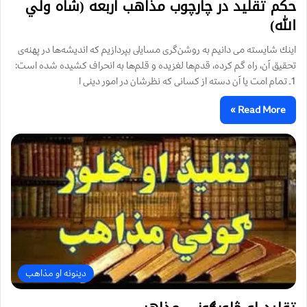
حكم تقليد در چارچوب مذاهب اربعه (شاه ولي
الله)
اينك شایسته مى ‌دانيم به روشن‌گرى مسايلى بپردازيم كه انديشه‌ها در پهنه‌ى
تحقيق آن، راه گم كرده، قدم‌ها لغزيده و قلم‌ها به انحراف كشيده شده است:
1ـ تمام امت يا آن دسته از كسانى كه نظرشان در امور دينى ا
Read More »
دینونه او مذاهب