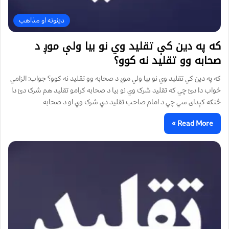
دینونه او مذاهب
که په دین کې تقلید وي نو بیا ولې موږ د
صحابه وو تقلید نه کوو؟
که په دین کي تقلید وي نو بیا ولي موږ د صحابه وو تقلید نه کوو؟ جواب: الزامي
ځواب دا دئ چي که تقليد شرک وي نو بيا د صحابه کرامو تقليد هم شرک دئ دا
څنګه کېداى سي چي د امام صاحب تقليد دي شرک وي او د صحابه
Read More »