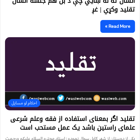
انسان ته نه ښایي چې د بل هم جنسه انسان
تقلید وکړي | غږ
Read More »
احکام او مسایل
تقليد اگر بمعنای استفاده از فقه وعلم شرعی
علمای راستين باشد يک عمل مستحب است
يكي از دوستان از شهر كابل سوال نموده : استاد محترم السلام عليكم ورحمت