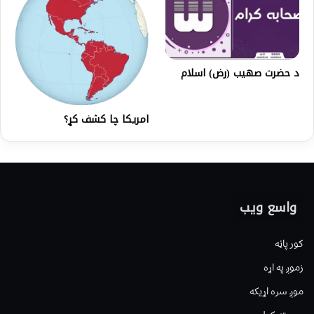
د حضرت صهيب (رض) اسلام
امریکا چا کشف کړ؟
واسع ویب
کور پاڼه
زموږ په اړه
موږ سره اړیکه