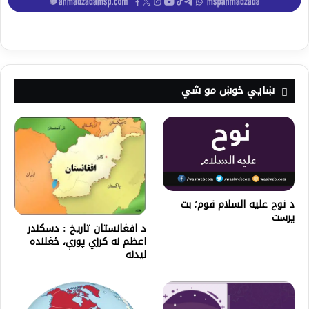
ښايي خوښ مو شي
د نوح علیه السلام قوم؛ بت
پرست
د افغانستان تاریخ : دسکندر
اعظم نه کرزي پورې، ځغلنده
لیدنه