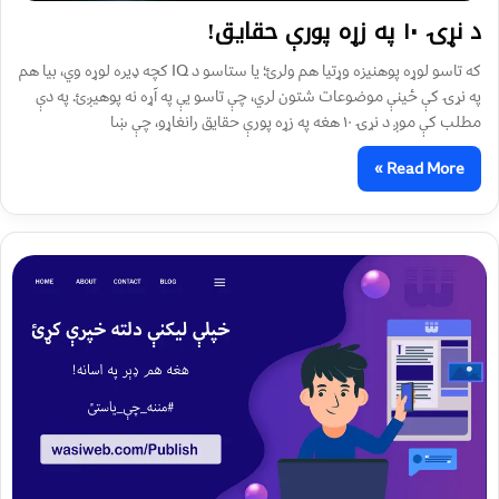
د نړۍ ۱۰ په زړه پورې حقایق!
که تاسو لوړه پوهنيزه وړتیا هم ولرئ؛ یا ستاسو د IQ کچه ډيره لوړه وي، بیا هم
په نړۍ کې ځینې موضوعات شتون لري، چې تاسو یې په آړه نه پوهیږئ. په دې
مطلب کې موږ د نړۍ ۱۰ هغه په زړه پورې حقایق رانغاړو، چې ښا
Read More »