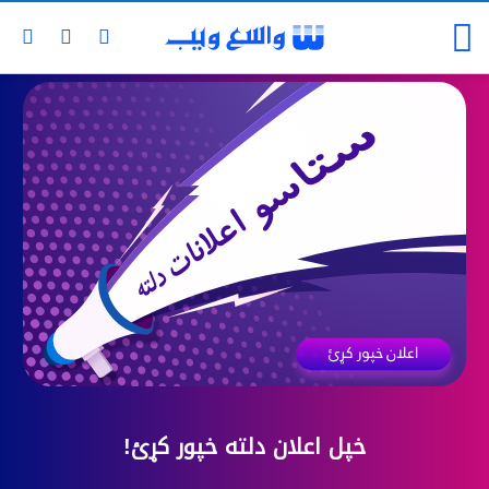
خپل اعلان دلته خپور کړئ!