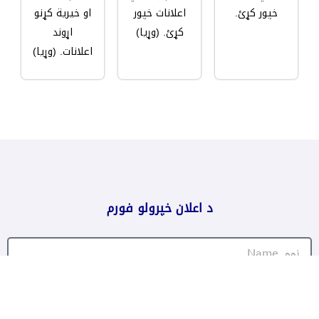
خپور کړئ.
اعلانات خپور
او خیریة کړنو
کړئ. (وړیا)
اړوند
اعلانات.
(وړیا)
د اعلان خپرولو فورم