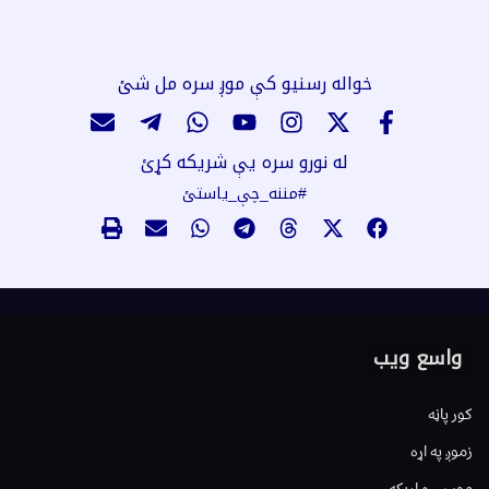
خواله رسنیو کې موږ سره مل شئ
له نورو سره یې شریکه کړئ
#مننه_چې_یاستئ
واسع ویب
کور پاڼه
زموږ په اړه
موږ سره اړیکه