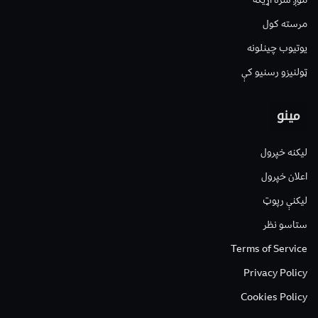
مرسته کول
یوتیوب چینلونه
ټولنیزو رسنیو کې
مینو
لیکنه خپرول
اعلان خپرول
لیکنې رپوټ
ستاسو نظر
Terms of Service
Privacy Policy
Cookies Policy