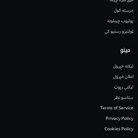
مرسته کول
یوتیوب چینلونه
ټولنیزو رسنیو کې
مینو
لیکنه خپرول
اعلان خپرول
لیکنې رپوټ
ستاسو نظر
Terms of Service
Privacy Policy
Cookies Policy