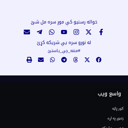
خواله رسنیو کې موږ سره مل شئ
له نورو سره یې شریکه کړئ
#مننه_چې_یاستئ
واسع ویب
کور پاڼه
زموږ په اړه
موږ سره اړیکه