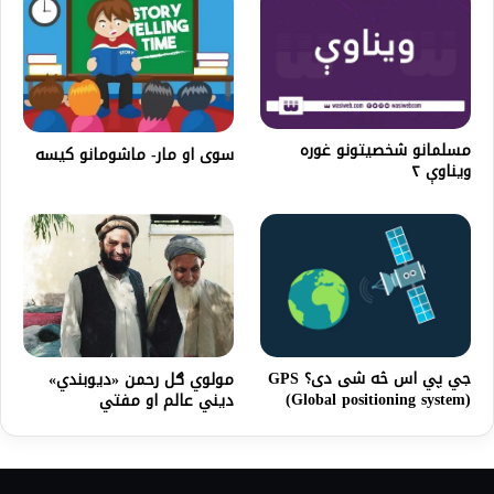
مسلمانو شخصیتونو غوره
سوی او مار- ماشومانو کیسه
ویناوې ۲
جي پي اس څه شی دی؟ GPS
مولوي ګل رحمن «دیوبندي»
(Global positioning system)
دیني عالم او مفتي