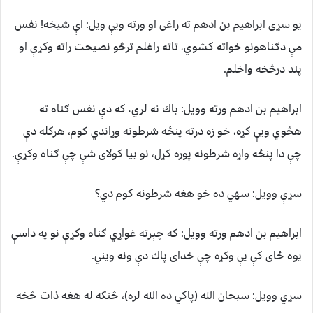
يو سړى ابراهيم بن ادهم ته راغى او ورته ويې ويل: اې شيخه! نفس
مې دګناهونو خواته كشوي، تاته راغلم ترڅو نصيحت راته وكړې او
پند درڅخه واخلم.
ابراهيم بن ادهم ورته وويل: باك نه لري، كه دې نفس ګناه ته
هڅوي ويې كړه، خو زه درته پنځه شرطونه وړاندي كوم، هركله دې
چې دا پنځه واړه شرطونه پوره كړل، نو بيا كولاى شې چې ګناه وكړې.
سړې وويل: سهي ده خو هغه شرطونه كوم دي؟
ابراهيم بن ادهم ورته وويل: كه چېرته غواړي ګناه وكړې نو په داسې
يوه ځاى كې يې وكړه چې خداى پاك دې ونه ويني.
سړي وويل: سبحان الله (پاكي ده الله لره)، څنګه له هغه ذات څخه