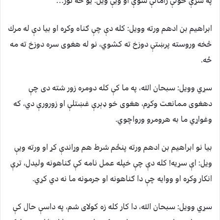
په سړې خولې راماتې شوې او ويې ويل: يو څه نور…
ابراهيم بن ادهم ورته وويل: كله دې چې ګناه وكړه او بيا دې له مرك
څخه وروسته پرښتې دوزخ ته كشوي، نو له هغوى سره دوزخ ته مه
ځه.
سړي وويل: سبحان الله، په ما كې كله دومره زور شته دى چې
دهغوى ممانعت وكړم، هغوى خو ډېرې غښتلې او زورورې دي، كه
وغواړي ما به هرومرو ورواچوي.
بيا نو ابراهيم بن ادهم ورته پنځم شرط هم وړاندې كړ او ورته ويې
ويل: اې سړيه! كله دې چې خپله عمل نامه كې ګناهونه وليدل، ترې
انكار وكړه او ووايه چې دا ګناهونه او جرمونه ما نه دي كړي.
سړي وويل: سبحان الله، دا كار كله زه كولاى شم، په داسې حال كې