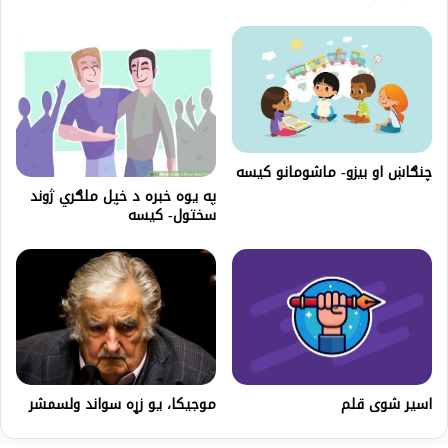
چنګاښ او بیزو- ماشومانو کیسه
په یوه خبره د خپل ملګري ژوند
سختول- کیسه
اسير شوى قلم
موجيکا، يو زړه‌ سواند ولسمشر