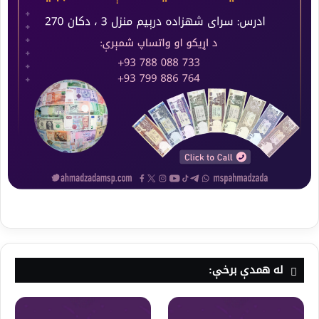
له همدې برخې: