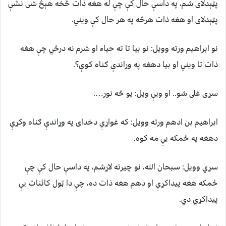
پټېدلاى شم، په داسې حال كې چې له هغه ذات څخه هېڅ شى نشې
پټېدلاى او هغه ذات هرڅه په هر حال كې ويني.
نو ابراهيم ورته وويل: نو بيا تا ته حياء او شرم نه درځي چې هغه
ذات تا ويني او بيا دهغه په وړاندې ګناه كوې؟.
سړى غلى شو.. او ويې ويل: يو څه نور….
ابراهيم بن ادهم ورته وويل: كه غواړې دخداى په وړاندې ګناه وكړې
دهغه په ځمكه يې مه كوه.
سړي وويل: سبحان الله، نو چيرته لاړشم، په داسې حال كې چې
ځمكه هغه پيداكړې او دهم هغه ذات ده، چې دا ټول كائنات يې
پيداكړي دي.