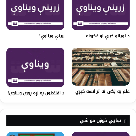
د لویانو خبرې او فکرونه
زرینې ویناوې!
علم په ټګۍ نه تر لاسه کېږي
د افلاطون په زړه پوري ویناوي!
ښايي خوښ مو شي