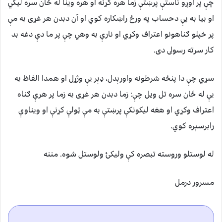
چې پر اوږو ناستې پرښتې زما هره كړنه او هره وينا له ځان سره ليكي
او بيا به يې دحساب په ورځ راښكاره كوي او آن دبدن هر غړى به مې
پر خپلو ګناهونو اعتراف وكړي او نارې به وهي چې پر ما دې دغه بد
كار سرته رسولى دی.
سړي چې دا پنځه شرطونه واورېدل، ډېر يې وژړل او همدا الفاظ به
يې له ځان سره تل ويل چې: زما دبدن هر غړى به زما پر هرې ګناه
اعتراف وكړي او هغه ليكونكې پرښتې به مې ټولې كړنې او ويناوې
رابرسېره كوي.
له لوستلو وروسته تبصره کې ولیکئ ولوستل شوه. مننه
مسرور درمل