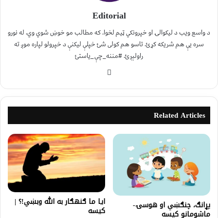
Editorial
د واسع ویب د لیکوالۍ او خپرونکي ټیم لخوا. که مطالب مو خوښ شوي وي، له نورو
سره یې هم شریکه کړئ. تاسو هم کولی شئ خپلې لیکنې د خپرولو لپاره موږ ته
راولېږئ. #مننه_چې_یاستئ
Related Articles
ایا ما ګنهګار به الله وبښي!؟ |
پړانګ، چنګښي او هوسۍ-
کیسه
ماشومانو کیسه