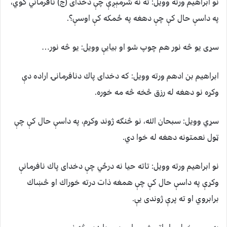
نو ابراهيم ورته وويل: ته نه شرمېږې چې دخداى (ج) نافرماني كوي،
په داسې حال كې چې دهغه په ځمكه كې اوسې؟.
سړى يو څه نور هم چوپ شو او بيايې وويل: يو څه نور…
ابراهيم بن ادهم ورته وويل: كه دخداى پاك دنافرمانۍ اراده دې
وكړه نو دهغه له رزق څخه څه مه خوره.
سړي وويل: سبحان الله، نو څنګه ژوند وكړم، په داسې حال كې چې
ټول نعمتونه دهغه له خوا دي.
نو ابراهيم ورته وويل: تاته حيا نه درځي چې دخداى پاك نافرمانې
وكړې په داسې حال كې چې همغه ذات درته خوراك او څښاك
برابروي او ته پرې ژوندى يې.