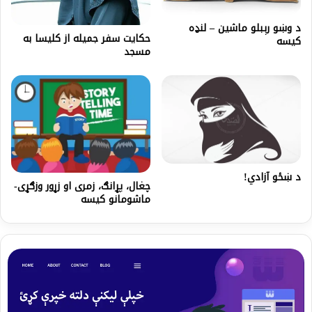
د وښو رېبلو ماشین – لنډه
حکایت سفر جمیله از کلیسا به
کیسه
مسجد
د ښځو آزادي!
چغال، پړانګ، زمری او زړور وزګړی-
ماشومانو کیسه