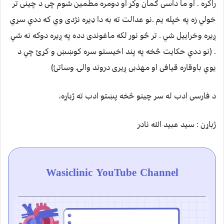
راکړه . او ما داسی ګمان وکړ او دومره مطمین شوم چی د چینی تر
خولي زه په خپله یم .نو عدالت ته به دا ډیره نژدی وي که ددي سړي
ږیره وخراييل شي . تر څو نور لکه ماغوندی دده په ږیره دوکه نه شي
. (نو ددي حکایت څخه په پند اخیستو سره کوښښ و کړئ چي د
یوي باوقاره قیافی او مهذبی ږیری دروند والۍ وساتئ)
د فارسی ادب له سر چینو څخه پښتو ادب ته ژباړه،
ژباړن : سید عبید الله نادر
Wasiclinic YouTube Channel