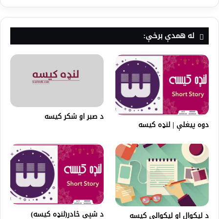
له همدې برخې:
د صبر او شکر کيسه
دوه پیغلې | لنډه کیسه
د شپې څادر(لنډه کیسه)
د لیکوال او لیکوالي کیسه