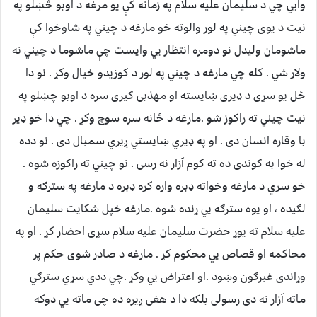
وایي چي د سلیمان علیه سلام په زمانه کې یو مرغه د اوبو څښلو په
نیت د یوی چیني په لور والوته خو مارغه د چیني په شاوخوا کې
ماشومان ولیدل نو دومره انتظار یي وایست چې ماشوما د چیني نه
ولاړ شي . کله چي مارغه د چیني په لور د کوزیدو خیال وکړ . نو دا
ځل یو سړی د ډیری ښایسته او مهذبی ګیری سره د اوبو چښلو په
نیت چیني ته راکوز شو .مارغه د ځانه سره سوچ وکړ . چي دا خو ډیر
با وقاره انسان دی . او په ډیري ښایستي ږیري سمبال دی . نو دده
له خوا به ګوندی ده ته کوم آزار نه رسی . نو چیني ته راکوزه شوه .
خو سړي د مارغه وخواته ډبره واره کړه ډبره د مارغه په سترګه و
لګیده ، او یوه سترګه یي ړنده شوه .مارغه خپل شکایت سلیمان
علیه سلام ته یوړ حضرت سلیمان علیه سلام سړی احضار کړ . او په
محاکمه او قصاص یي محکوم کړ . مارغه د صادر شوی حکم پر
وړاندی غبرګون وښود .او اعتراض یي وکړ .چي ددي سړي سترګي
ماته آزار نه دی رسولی بلکه دا د هغی ږیره ده چی ماته یي دوکه