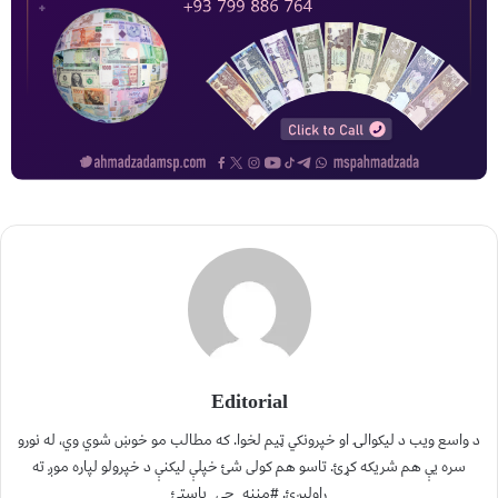
Editorial
د واسع ویب د لیکوالۍ او خپرونکي ټیم لخوا. که مطالب مو خوښ شوي وي، له نورو
سره یې هم شریکه کړئ. تاسو هم کولی شئ خپلې لیکنې د خپرولو لپاره موږ ته
راولېږئ. #مننه_چې_یاستئ