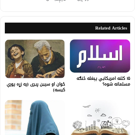
Related Articles
۱۵ کلنه امريکايي پېغله څنګه
مسلمانه شوه؟
ځوان او سپین ږیری (په زړه پورې
کیسه)