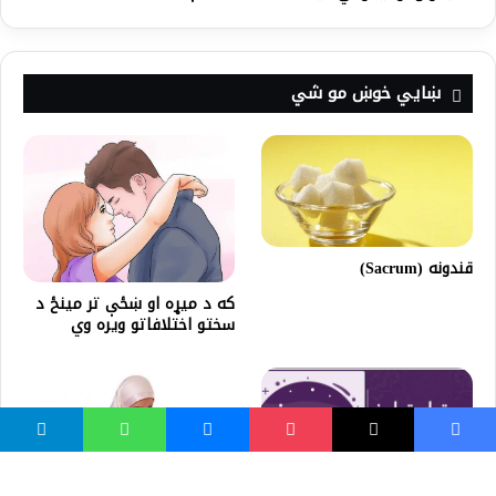
ښايي خوښ مو شي
قندونه (Sacrum)
که د ميړه او ښځې تر مينځ د
سختو اختلافاتو ويره وي