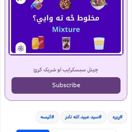
چینل سبسکرایب او شریک کړئ
Subscribe
ږیره
سید عبید الله نادر
کیسه