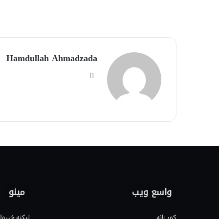
Hamdullah Ahmadzada
واسع ویب
مینو
کور پاڼه
لیکنه خپرول