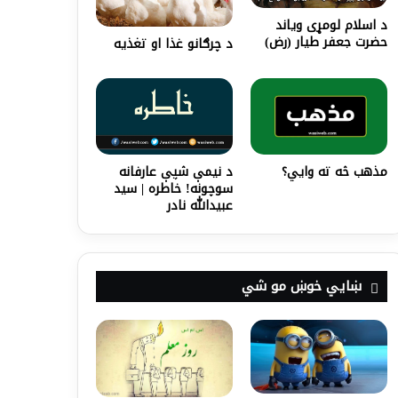
د اسلام لومړی وياند
حضرت جعفر طیار (رض)
د چرګانو غذا او تغذیه
د نیمې شپې عارفانه
مذهب څه ته وايي؟
سوچونه! خاطره | سید
عبیدالله نادر
ښايي خوښ مو شي