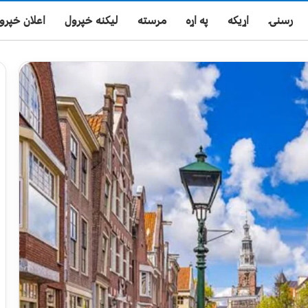
رسنۍ
اړیکه
په اړه
مرسته
لیکنه خپرول
اعلان خپرو