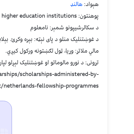
هېواد:
هالنډ
پوهنتون: Dutch higher education institutions
د سکالرشيپونو شمېر: نامعلوم
د غوښتنليک منلو د پای نېټه: بېړه وکړئ. بېلابېلې نېټې…د ۲۰۱۵ کال د 
مالي ملاتړ: وړيا، ټول لګښتونه ورکول کيږي.
تړونی: د نورو مالوماتو او غوښتنليک لېږلو لپا
arships/scholarships-administered-by-
ic/netherlands-fellowship-programmes