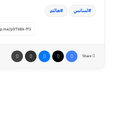
لسانس
هالنډ
Share