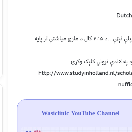
مارچ مياشتې تر پاپه
ره په لاندې تړوني کلېک وکړئ.
http://www.studyinholland.nl/schol
nuff
Wasiclinic YouTube Channel