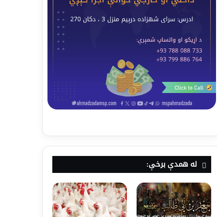
له همدې برخې: