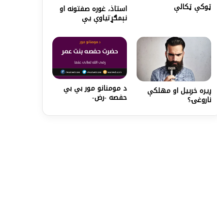
ټوکې ټکالې
استاذ، غوره صفتونه او
نېمګړتياوې يې
د مومنانو مور بي بي
ږیره خرېیل او مهلکې
حفصه -رض-
ناروغۍ؟