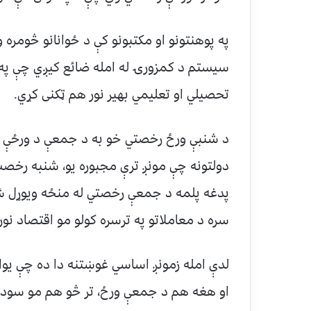
په پوهنتونو او مکتبونو کې د ځوانانو څومره و
سيستم د کمزورۍ له امله ضائع کيږي چې په
تحصيلي او تعليمي بهير نور هم ټکنی کړي.
د شنبې ورځ رخصتي خو به د جمعې د ورځې 
دولتونه چې مونږ ترې مجبوره يو، شنبه رخص
پدغه پلمه د جمعې رخصتي له منځه ويوړل ش
سره د معاملاتو په ترسره کولو مو اقتصاد نو
لدې امله زمونږ اساسي غوښتنه دا ده چې يواځ
او هغه هم د جمعې ورځ، تر څو هم مو سوداګري