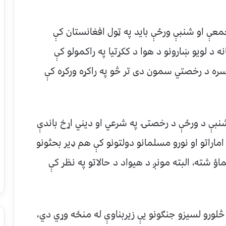
معې او شنبې ورځې بايد په ټول افغانستان کې
 د لويو ښارونو د هوا د ککړتيا په راکمولو کې
سره د رخصتي سمون دی تر څو په راکړه ورکړه کې
نبې د ورځې د رخصتۍ په شرعي او ديني اړخ باندې
ماراتو او نورو مسلمانو دولتونو کې هم ډير بحثونو
 شته، البته مونږ د هيواد د حالاتو په نظر کې
څلورو لسيزو جنګونو يې زيربناوې له منځه وړي دي،