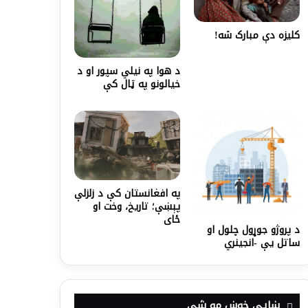
کلیزه دې مبارک شه!
د هوا په نيلي سپور او د
خيالونو په ټال کې
په افغانستان کې د زلزلې
پېښې؛ تاریخ، وخت او
ځای
د پروژو جوړول چلول او
ساتل یې -انجینري
ښايي خوښ مو شي