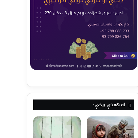
له همدې برخې: