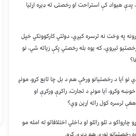
 پدې هيواد کې استراحت او رخصتۍ ته ډيره اړتيا
رونه په وخت نه ترسره کيږي، دولتي کارکوونکي خپل
رخصتيو تيروي، که يوه بله رخصتي پکې زياته شي، نو
ا؟
 نو آیا د رخصتيانو ورځې هم د بل چا تابع کړو، مونږ
ښه وکړو، آيا مونږ د تجارت، راکړې ورکړې او
هغې ترسره کول راته اړين وي؟
ړو چارواکو د تلو راتلو او داخلي اختلافاتو له امله مو
 رخصتيانو نورې هم ډيرې کړو.