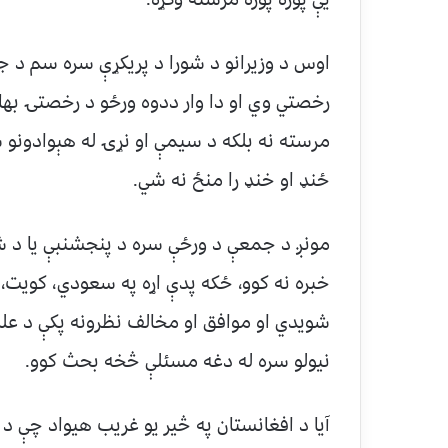
اوس د وزيرانو د شورا د پريکړې سره سم د ج
رخصتي وي او دا وار ددوه ورځو د رخصتۍ بهانه
مرسته نه بلکه د سيمې او نړۍ له هېوادونو 
ځنډ او خنډ را منځ نه شي.
مونږ د جمعې د ورځې سره د پنجشنبې يا د ش
خبره نه کوو، ځکه پدې اړه په سعودي، کويت، ا
شويدي او موافق او مخالف نظرونه پکې د علماؤ
نیولو سره له دغه مسئلې څخه بحث کوو.
آیا د افغانستان په څير يو غریب هيواد چې د 