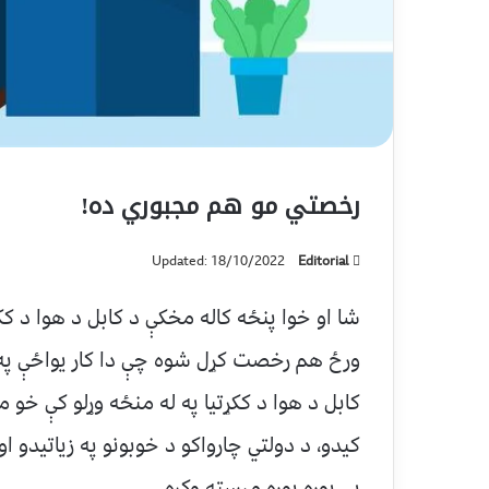
رخصتي مو هم مجبوري ده!
Updated: 18/10/2022
Editorial
شا او خوا پنځه کاله مخکې د کابل د هوا د ک
ورځ هم رخصت کړل شوه چې دا کار يواځې په
کابل د هوا د ککړتيا په له منځه وړلو کې خو مر
کيدو، د دولتي چارواکو د خوبونو په زياتيدو ا
يې پوره پوره مرسته وکړه.