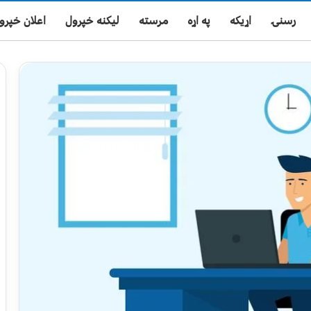
رسنۍ
اړیکه
په اړه
مرسته
لیکنه خپرول
اعلان خپرو