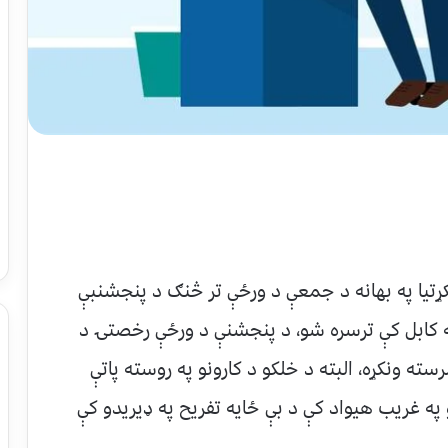
کړتيا په بهانه د جمعې د ورځې تر څنګ د پنجشنبې
 کابل کې ترسره شو، د پنجشنې د ورځې رخصتۍ د
سته ونکړه، البته د خلکو د کارونو په روسته پاتې
و په غريب هيواد کې د بې ځایه تفريح په ډيريدو کې