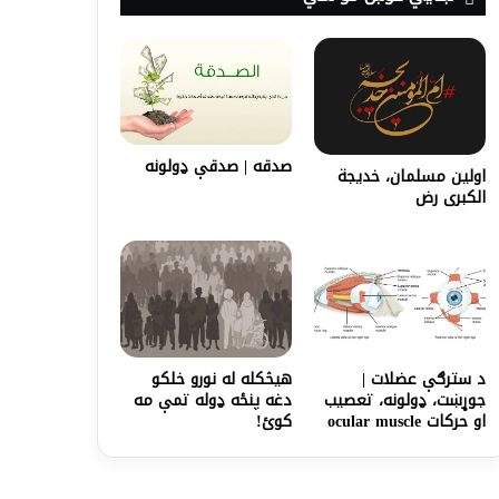
صدقه | صدقې ډولونه
اولين مسلمان، خدیجة
الکبری رض
د سترګې عضلات |
هیڅکله له نورو خلکو
جوړښت، ډولونه، تعصیب
دغه پنځه ډوله تمې مه
او حرکات ocular muscle
کوئ!