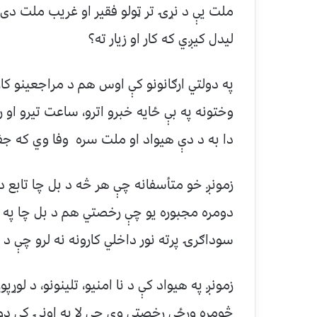
ملت یې د نړۍ تر ټولو فقير او غريب ملت دی،
ليدل کيږي که کار او زيار ته؟
په دولتي ارګانونو کې اوس هم د مراجعينو کا
وختونه په بې ځایه خبرو اترو، ساعت تيرو او 
دا به د دې هيواد او ملت سره وفا وي که جف
زمونږ خو متأسفانه چې هر څه د بل چا تابع دي
دومره مجبوره يو چې رخصتي هم د بل چا په خو
سوداګرۍ پرته نور داخلي کارونه نه لرو چې د 
زمونږ په هيواد کې د نا امنيو، تلينونو، د لوړپو
څومره ورځې رخصتي وي چې لا په اونۍ کې دوه