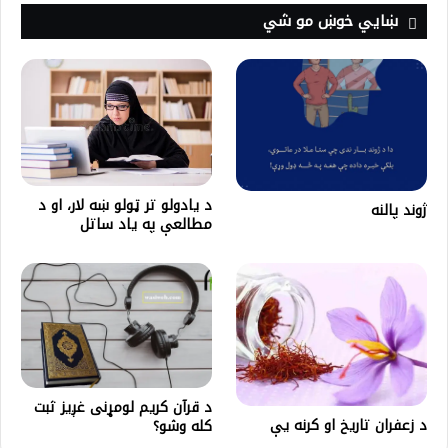
ښايي خوښ مو شي
د یادولو تر ټولو ښه لار، او د
ژوند پالنه
مطالعې په یاد ساتل
د قرآن کريم لومړنی غږیز ثبت
د زعفران تاریخ او کرنه یې
کله وشو؟