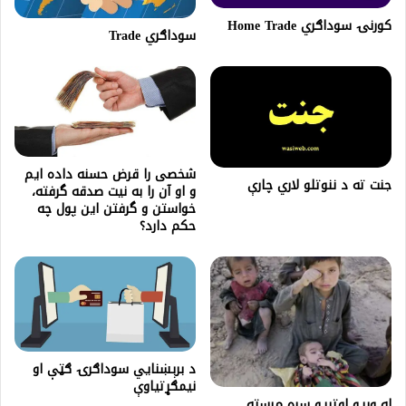
کورنۍ سوداګري Home Trade
سوداګري Trade
شخصی را قرض حسنه داده ایم
جنت ته د ننوتلو لاري چارې
و او آن را به نیت صدقه گرفته،
خواستن و گرفتن این پول چه
حکم دارد؟
د برېښنایي سوداګرۍ ګټې او
نیمګړتیاوې
له وږیو اوتږیو سره مرسته