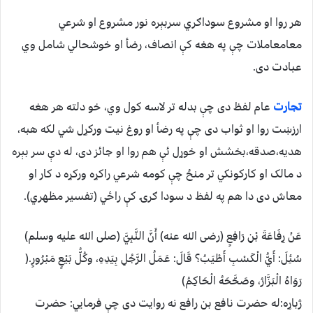
هر روا او مشروع سوداګري سربېره نور مشروع او شرعي
معامعاملات چې په هغه کې انصاف، رضأ او خوشحالي شامل وي
عبادت دی.
تجارت
عام لفظ دی چې بدله تر لاسه کول وي، خو دلته هر هغه
ارزښت روا او ثواب دی چې په رضأ او روغ نیت ورکړل شي لکه هبه،
هدیه،صدقه،بخشش او خوړل ئې هم روا او جائز دی، له دې سر بېره
د مالک او کارکونکي تر منځ چې کومه شرعي راکړه ورکړه د کار او
معاش دی دا هم په لفظ د سودا ګرۍ کې راځي (تفسیر مظهري).
عَنْ رِفَاعَةَ بْنِ رَافِعٍ (رضی الله عنه) أَنَّ النَّبِيَّ (صلی الله علیه وسلم)
سُئِلَ: أَيُّ الْكَسْبِ أَطْيَبُ؟ قَالَ: عَمَلُ الرَّجُلِ بِيَدِهِ، وكُلُّ بَيْعٍ مَبْرُورٍ.(
رَوَاهُ الْبَزَّارُ، وصَحَّحَهُ الْحَاكِمُ)
ژباړه:له حضرت نافع بن رافع نه روایت دی چې فرمايي: حضرت