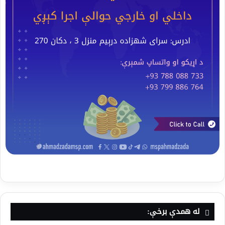
له همدې برخې: