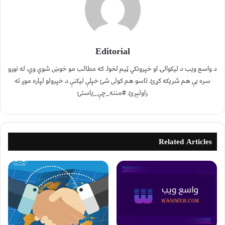
Editorial
د واسع ویب د لیکوالۍ او خپرونکي ټیم لخوا. که مطالب مو خوښ شوي وي، له نورو
سره یې هم شریکه کړئ. تاسو هم کولی شئ خپلې لیکنې د خپرولو لپاره موږ ته
راولېږئ. #مننه_چې_یاستئ
Related Articles