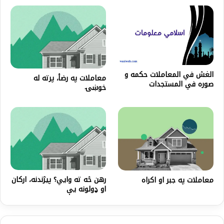
الغش في المعاملات حكمه و
معاملات په رضأ، پرته له
صوره في المستجدات
خوښۍ
رهن څه ته وايي؟ پيژندنه، ارکان
معاملات په جبر او اکراه
او ډولونه يې