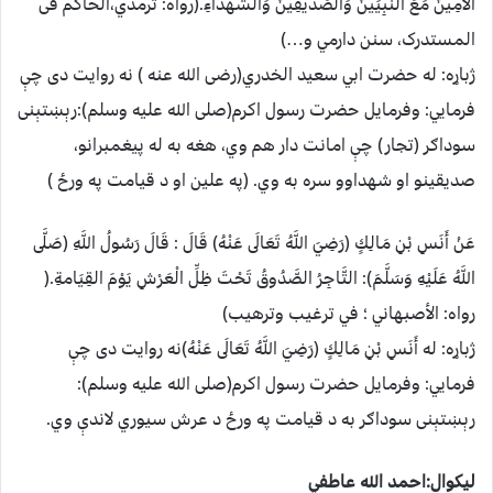
الْأَمِينُ مَعَ النَّبِيِّينَ وَالصِّدِّيقِينَ وَالشُّهَدَاءِ.(رواه: ترمذي،الحاکم فی
المستدرک، سنن دارمي و…)
ژباړه: له حضرت ابي سعید الخدري(رضی الله عنه ) نه روایت دی چې
فرمايي: وفرمایل حضرت رسول اکرم(صلی الله علیه وسلم):رېښتېنی
سوداګر (تجار) چې امانت دار هم وي، هغه به له پیغمبرانو،
صدیقینو او شهداوو سره به وي. (په علین او د قیامت په ورځ )
عَنْ أَنَسِ بْنِ مَالِكٍ (رَضِيَ اللَّهُ تَعَالَى عَنْهُ) قَالَ : قَالَ رَسُولُ اللَّهِ (صَلَّى
اللَّهُ عَلَيْهِ وَسَلَّمَ): التَّاجِرُ الصَّدُوقُ تَحْتَ ظِلِّ الْعَرْشِ يَوْمَ القِيَامةِ.(
رواه: الأصبهاني ؛ في ترغيب وترهیب)
ژباړه: له أَنَسِ بْنِ مَالِكٍ (رَضِيَ اللَّهُ تَعَالَى عَنْهُ)نه روایت دی چې
فرمايي: وفرمایل حضرت رسول اکرم(صلی الله علیه وسلم):
رېښتېنی سوداګر به د قیامت په ورځ د عرش سیوري لاندې وي.
لیکوال:احمد الله عاطفي