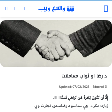
د رضا او ثواب معاملات
Updated: 07/02/2023
Editorial
إِلَّآ أَن تَكُونَ تِجَٰرَةً عَن تَرَاضٖ مِّنكُمۡۚ.
ژباړه: مګر دا چې ستاسو د رضامندۍ تجارت وي.