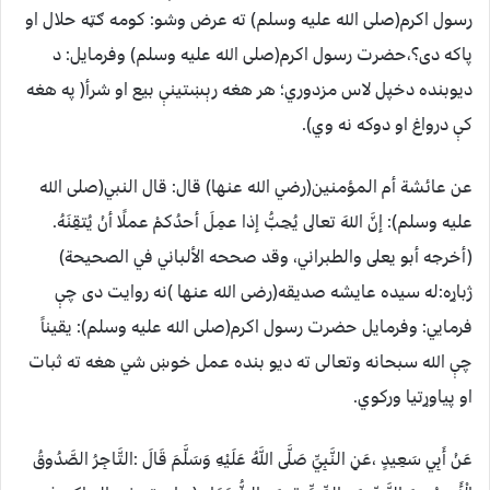
رسول اکرم(صلی الله علیه وسلم) ته عرض وشو: کومه ګټه حلال او
پاکه دی؟،حضرت رسول اکرم(صلی الله علیه وسلم) وفرمایل: د
دیوبنده دخپل لاس مزدوري؛ هر هغه رېښتينې بیع او شرأ( په هغه
کې درواغ او دوکه نه وي).
عن عائشة أم المؤمنين(رضي الله عنها) قال: قال النبي(صلی الله
علیه وسلم): إنَّ اللهَ تعالى يُحِبُّ إذا عمِلَ أحدُكمْ عملًا أنْ يُتقِنَهُ.
(أخرجه أبو يعلى والطبراني، وقد صححه الألباني في الصحيحة)
ژباړه:له سیده عایشه صدیقه(رضی الله عنها )نه روایت دی چې
فرمايي: وفرمایل حضرت رسول اکرم(صلی الله علیه وسلم): یقیناً
چې الله سبحانه وتعالی ته دیو بنده عمل خوښ شي هغه ته ثبات
او پیاوړتیا ورکوي.
عَنْ أَبِي سَعِيدٍ ،عَنِ النَّبِيِّ صَلَّى اللَّهُ عَلَيْهِ وَسَلَّمَ قَالَ :التَّاجِرُ الصَّدُوقُ