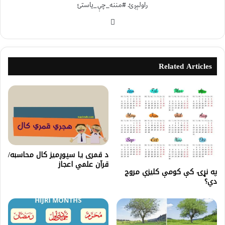
راولېږئ. #مننه_چې_یاستئ
Related Articles
د قمری یا سپوږميز کال محاسبه/
قرآن علمي اعجاز
په نړۍ کې کومې کلیزې مروج
دي؟