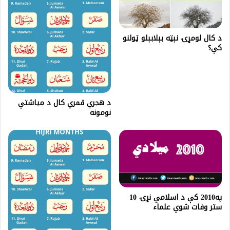
د کال لومړۍ نېټه بېلابېلو ټولنو
کې؟
د هجري قمري کال د میاشتې
نومونه
په2010 كې د اسلامي نړۍ 10
ستر وفات شوي علماء