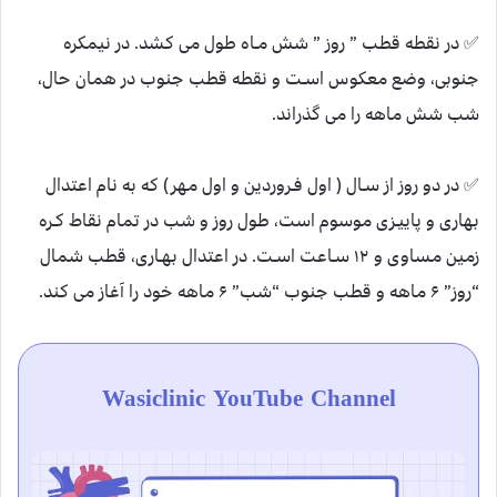
✅ در نقطه قطب ” روز ” شش مـاه طول می کشد. در نیمکره
جنوبی، وضع معکوس اسـت و نقطه قطب جنوب در همان حال،
شب شش ماهه را می گذراند.
✅ در دو روز از سـال ( اول فـروردین و اول مهر) که به نام اعتدال
بهاری و پاییـزی موسوم است، طول روز و شب در تمام نقاط کـره
زمین مساوی و ۱۲ سـاعت اسـت. در اعتدال بهـاری، قطب شمال
“روز” ۶ ماهه و قطب جنوب “شب” ۶ ماهه خود را آغاز می کند.
Wasiclinic YouTube Channel