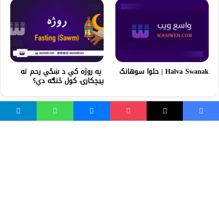
Halva Swanak | حلوا سوهانک
په روژه کي د ښځې رحم ته
پیچکارۍ کول څنګه دي؟
واسع ویب
کور پاڼه
زموږ په اړه
موږ سره اړیکه
مرسته کول