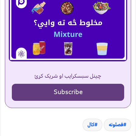
چینل سبسکرایب او شریک کړئ
Subscribe
فصلونه
کال