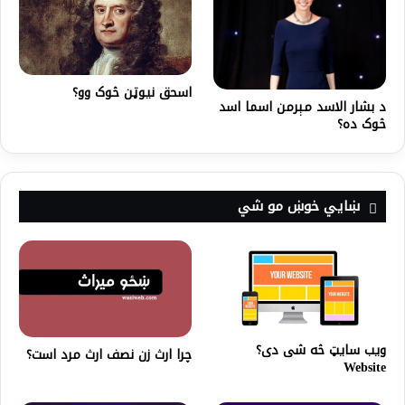
اسحق نیوټن څوک وو؟
د بشار الاسد مېرمن اسما اسد
څوک ده؟‌
ښايي خوښ مو شي
ویب سایټ څه شی دی؟
چرا ارث زن نصف ارث مرد است؟
Website