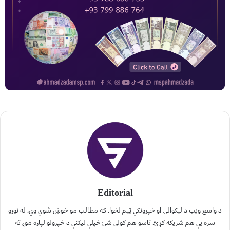
Editorial
د واسع ویب د لیکوالۍ او خپرونکي ټیم لخوا. که مطالب مو خوښ شوي وي، له نورو
سره یې هم شریکه کړئ. تاسو هم کولی شئ خپلې لیکنې د خپرولو لپاره موږ ته