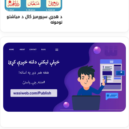
د هجري سپوږمیز کال د مياشتو
نومونه