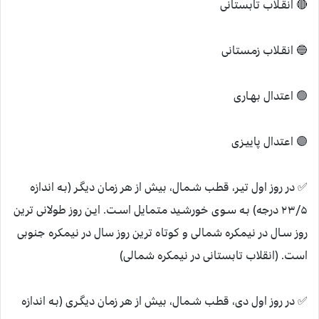
🔴 ‌‌‌انقـلاب تابستانی
🔵 انقـلاب زمستانی
🟢 اعتدال بهـاری
🟣 اعتدال پاییـزی
✅ در روز اول تیـر، قطب شـمال، بیش از هر زمان دیگـر (بـه اندازه
۲۳/۵ درجه) بـه سـوی خورشـید متمایل اسـت. ایـن روز طولانی ترین
روز سـال در نیمکره شمالی و کوتاه ترین روز سال در نیمکره جنوبی
است. (انقلاب تابستانی در نیمکره شمالی)
✅ در روز اول دی، قطب شـمال، بیش از هر زمان دیگـری (بـه اندازه