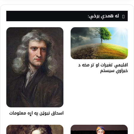
له همدې برخې:
اقليمي تغيرات او تر مخه د
خبراوي سیستم
اسحاق نیوټن په اړه معلومات