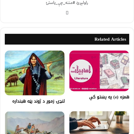
راولېږئ. #مننه_چې_یاستئ
Related Articles
همزه (ء) په پښتو کې
لنډۍ زموږ د ژوند رڼه هینداره