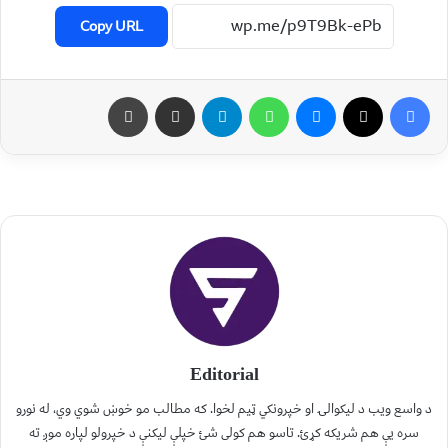
Copy URL
Editorial
د واسع ویب د لیکوالۍ او خپرونکي ټیم لخوا. که مطالب مو خوښ شوي وي، له نورو
سره یې هم شریکه کړئ. تاسو هم کولی شئ خپلې لیکنې د خپرولو لپاره موږ ته