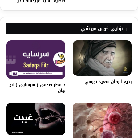
خاطره | سید عبیدالله نادر
ښايي خوښ مو شي
بديع الزمان سعيد نورسي
د فطر صدقی ( سرسايی ) لنډ
بيان