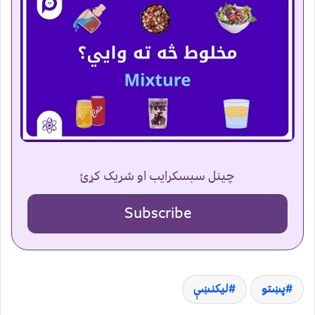
چینل سبسکرایب او شریک کړئ
Subscribe
پښتو
لیکنښې