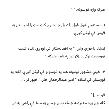
غبرګ واړه قوسونه: ” “
۱- مستقیم نقول قول یا د بل چا خبرې ګټ مټ را اخیستل په
قوس کې لیکل کیږي.
استاد باجوړی وايي: ” په افغانستان کې لومړۍ لنډه کیسه
نورمحمد ترکي دبزګر لور په نامه ولیکه. ”
۲- ځینې مشهور نومونه هم په قوسونو کې لیکل کیږي. لکه: په
نورستان کې اسلام ” امیر عبدالرحمان خان ” خپور کړ …
قوسین[ ]
کله چې یوه معترضه جمله دبلې جملې په منځ کې راشي په دې