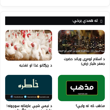
له همدې برخې:
د اسلام لومړی وياند حضرت
جعفر طیار (رض)
د چرګانو غذا او تغذیه
مذهب څه ته وايي؟
د نیمې شپې عارفانه سوچونه!