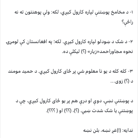
۱- د مخامخ پوښتنې لپاره کارول کیږي، لکه: ولې پوهنتون ته نه
راځې؟
۲- د شک د ښودلو لپاره کارول کیږي. لکه؛ په افغانستان کې لومړۍ
نحوه مجاوراحمد«زیار» (؟) لیکلې ده.
۳- کله کله د یو نا معلوم شي پر ځای کارول کیږي. د حمید مومند
د (؟) زوی…
د پوښتنې نښې، دوې او درې هم پر یو ځای کارول کیږي، چې د
پوښتنې یا شک شدت ښيي. (؟)، (؟؟) او ( ؟؟؟).
ندایه: (!)غږ نښه، بلن نښه