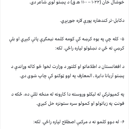
خوشال خان (۱۰۲۲ – ۱۱۰۰ هـ ق) د پښتو لوی شاعر دی.
دکابل-تر کندهاره پورې لاره جوړېږي.
۵- کله چې په یوه کرښه کې کومه کلمه نیمګړې پاتې کېږي او بلې
کرښې ته ځي د نښلولو لپاره راځي. لکه:
د افغانستان د اطلاعاتو او کلتور د وزارت لخوا څو کاله وړاندې د
پښتو آریانا دایرة ـ المعارف په اوو ټوکنو کې چاپ شوی دی.
په کمپوترکې له لیکلو وروسته دا کارونه له منځه تللې ده، ځکه د
فونټ په زیاتولو او کمولو سره ستونزه حل کیږي.
۶- له دوو کلمو نه د مرکبې اصطلاح لپاره راځي. لکه: