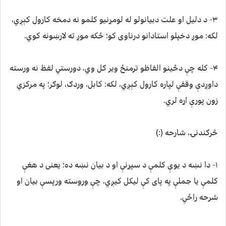
۳- د دلیل او علت دبیانولو له لومړنیو کلمو نه دمخه کارول کېږي،
لکه: موږ دخپلو استادانو درناوی کو؛ ځکه موږ ته لارښونه کوي.
۴- کله چې دځینو الفاظو ترمنځ ویر ګل وي، دورستي لفظ نه ورسته
داوږدې وقفې لپاره کارول کېږي، لکه: کابل، وردګ، لوګر؛ په مرکزي
زون پورې اړه لري.
څرګندنۍ، شارحه (:)
۱- دا نښه د یوې کلمې د سپړنې او د بیان نښه ده؛ یعنی د هغې
کلمې یا جملې په پای کې لیکل کیږي، چې وروسته ورپسې بیان او
شرحه راځي.