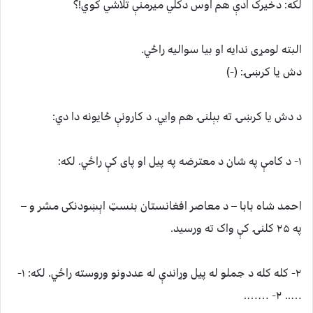
لکه: دخیرک ادې هم اوس دکلي میرمنې تلاشي کوي!؟
البته لومړی ندایه او بیا سوالیه راځي.
دش یا کرښۍ: (-)
د دش یا کرښۍ ته بېلنۍ هم وايي. د کارونې ځایونه دا دي:
۱- د کامې په شان د معترضه په پیل او پای کې راځي. لکه:
احمد شاه بابا – د معاصر افغانستان بنسټ اېښودنکی مشر و –
په ۲۵ کلنۍ کې واک ته ورسید.
۲- کله کله د جملو له پیل وړاندې له عددونو وروسته راځي. لکه: ۱-
….. ۲- …….