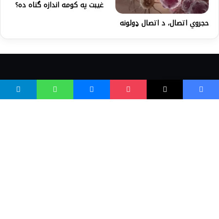
غيبت په کومه اندازه گناه ده؟
حجروي اتصال، د اتصال ډولونه
واسع ویب
کور پاڼه
زموږ په اړه
موږ سره اړیکه
مرسته کول
یوتیوب چینلونه
ټولنیزو رسنیو کې