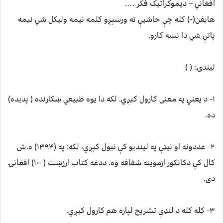
افغاني – دیموکراتیک فکر ….
هایفن(-) کله چې حاشیې ته ورسېږو کلمه نیمه ولیکل شي نیمه
پاتې شي دا نښه کارو.
لیندۍ: ( )
۱- د یعني په معنی کارول کیږي. لکه دا یوه طبیعي ښکارنده ( پدیده)
ده.
۲- عددونه او نیټې په لیندیو کې نیول کېږي، لکه: په (۱۳۹۴) ه.ش
کال کې دکانکور ازموینه شفافه وه. ددغه کتاب ارزښت ( ۱۰۰) افغانۍ
دی.
۳- کله کله د لنډې تشریح لپاره هم کارول کیږي.