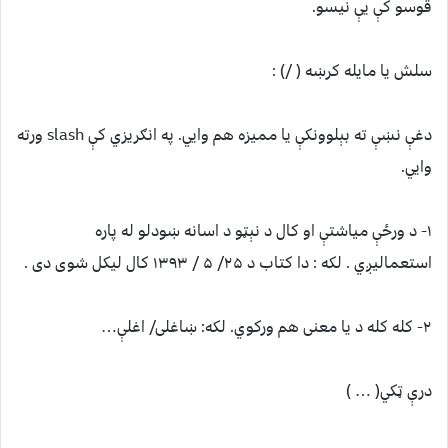
قوسو کې یې نیسو.
سلش یا مایله کرښه ( /) :
دغې نښې ته بېلوونکې یا ممیزه هم وايي. په انګریزي کې slash ورته
وايي.
۱- د ورځې مياشتې او کال د نېټو د اسانه ښودلو له پاره
استعمالیږي . لکه : دا کتاب د ۲۵/ ۵ / ۱۳۹۳ کال لیکل شوی دی .
۲- کله کله د یا معنی هم ورکوي. لکه: ښاغلی/ اغلې…
درې ټکي( … )