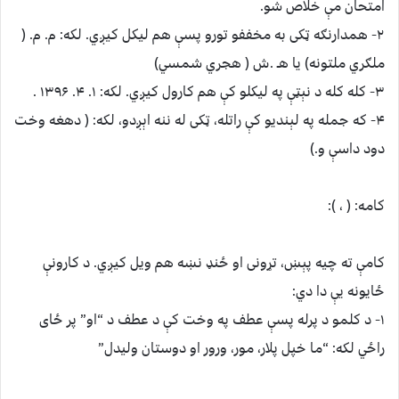
امتحان مې خلاص شو.
۲- همدارنګه ټکی به مخففو تورو پسې هم لیکل کیږي. لکه: م. م. (
ملګري ملتونه) یا هـ .ش ( هجري شمسي)
۳- کله کله د نېټې په لیکلو کې هم کارول کیږي. لکه: ۱. ۴. ۱۳۹۶ .
۴- که جمله په لېندیو کې راتله، ټکی له ننه اېږدو، لکه: ( دهغه وخت
دود داسې و.)
کامه: ( ، ):
کامې ته چيه پېښ، تړونی او ځنډ نښه هم ویل کیږي. د کارونې
ځایونه یې دا دي:
۱- د کلمو د پرله پسې عطف په وخت کې د عطف د “او” پر ځای
راځي لکه: “ما خپل پلار، مور، ورور او دوستان ولیدل”