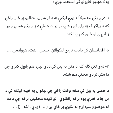
په لاندينيو ځايونو کې استعماليږي :
۱- درې ټکي معمولاً له یوې لیکنې نه د لږ شویو مطالبو پر ځای راځي.
که د پراګراف په پای کې راشي، نو بیا د جملې د پای ټکی هم پرې ور
زیاتېږي او څلور کېږي، لکه:
په افغانسان کې دادب تاریخ لیکوالان: حبیبي، الفت، هېوادمل. …
۲- درې ټکي کله کله د متن په پیل کې ددې لپاره هم راوړل کیږي چې
دا متن تر دې مخکې هم شته.
د جملې په پيل کې هغه وخت راځي چې ليکوال په خپله ليکنه کې د
بل چا د خبرې يوه برخه رانقلوي ، نو کومه مخکينۍ برخه چې د ده
له موضوع سره اړخ نه لګوي پر ځاي يې ( … ) ږدي ، لکه : (( …