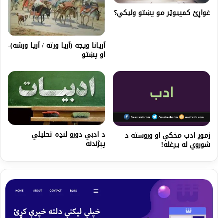
غواړئ کمپيوټر مو پښتو وليکي؟
آریانا ویجه (آریا ورته / آریا ورشه)-
او پښتو
د ادبي دورو لنډه تحلیلي
زموږ ادب مخکې او وروسته د
پېژندنه
شوروي له یرغله!