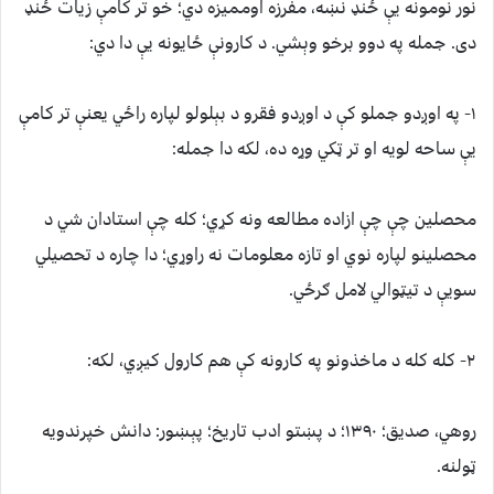
نور نومونه یې ځنډ نښه، مفرزه اوممیزه دي؛ خو تر کامې زیات ځنډ
دی. جمله په دوو برخو وېشي. د کارونې ځایونه یې دا دي:
۱- په اوږدو جملو کې د اوږدو فقرو د بېلولو لپاره راځي یعنې تر کامې
یې ساحه لویه او تر ټکي وړه ده، لکه دا جمله:
محصلین چې چې ازاده مطالعه ونه کړي؛ کله چې استادان شي د
محصلینو لپاره نوي او تازه معلومات نه راوړي؛ دا چاره د تحصیلي
سویې د تیټوالي لامل ګرځي.
۲- کله کله د ماخذونو په کارونه کې هم کارول کیږي، لکه:
روهي، صدیق؛ ۱۳۹۰؛ د پښتو ادب تاریخ؛ پېښور: دانش خپرندویه
ټولنه.