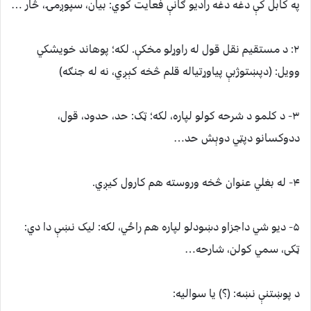
په کابل کې دغه دغه رادیو ګانې فعایت کوي: بیان، سپوږمۍ، څار …
۲: د مستقیم نقل قول له راوړلو مخکې. لکه؛ پوهاند خویشکي
وویل: (دپښتوژبې پیاوړتیاله قلم څخه کېږي، نه له جنګه)
۳- د کلمو د شرحه کولو لپاره، لکه؛ ټک: حد، حدود، قول،
ددوکسانو دپټي دوېش حد…
۴- له بغلي عنوان څخه وروسته هم کارول کیږي.
۵- دیو شي داجزاو دښودلو لپاره هم راځي، لکه: لیک نښې دا دي:
ټکی، سمي کولن، شارحه…
د پوښتنې نښه: (؟) یا سوالیه: