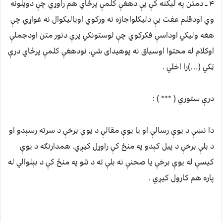
۴ ــ دمتن په ليکنه کې يې دهغې کلمې پرځاي هم راوړي چې دويلونه
وي اودقلم عفت يې دليکلواجازه نه ورکوي اوياليکوال نه غواړي چې
هغه وليکي اوداسې فکرکوي چې لوستونکي پرې دنور متن اودجملې
اوکلام له محتوا اوسياق نه پوهيدای شي، نودهغې کلمې پرځاي درې
ټکي (…)را اخلي .
درې ستوري ( *** ) :
دا نښې د یوې رسالې او یا یوې مقالې د یوې برخې د سرته رسېدو او
د بلې برخې د پیل کېدو په منځ کې راوړل کیږي. همدارنګه د یوې
کیسې له یوې برخې یا صحنې نه بلې ته د تلو په منځ کې د بېلوالي له
پاره هم کارول کیږي .