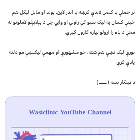
تر جملې یا کلمې لاندې کرښه یا انډر لاین، بولډ او مایل لیکل هم
ځینې کسان په لیک نښو کې راولي او وايي چې د بېلابېلو لاملونو له
مخې د پام را اړولو لپاره کارول کیږي.
نورې لیک نښې هم شته، خو مشهورې او مهمې لیکنښې مو دلته
یادې کړې.
د ټينګار نښه ( ـــــــــــ )
Wasiclinic YouTube Channel