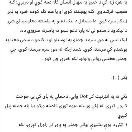
په هره ژبه کې د خبرو په مهال انسان کله دمه کوي او درېږي؛ کله
تعجب څرګندوي؛ کله پوښتنه کوي او یا هم کله کومه خبره په ډېر
ټینګار سره کوي. دا مسایل د لیک نښو په واسطه معلومېدای شي.
د لیکدود د سموالي له پاره دغو نښو ته پاملرنه ضروري ده.
لیک نښې له موږ سره د جملو په لوستلو او د کلمو د سمې معنا په
پوهېدو کې مرسته کوي. همدارنګه له موږ سره مرسته کوي، چې
جملې هغسې روانې ولولو، لکه خبرې چې کوو .
ټکی ( . ) :
ټکي ته په انټرنېټ کې Dot وايي. دجملې په پای کې یې جوخت
کارول کېږي، له ټکي ورسته دیوه توري فاصله ورکو بیا بله جمله پیل
کېږي.
۱- ټکی د یوې بشيړې بیاني جملې په پای کې راوړل کېږي، لکه: