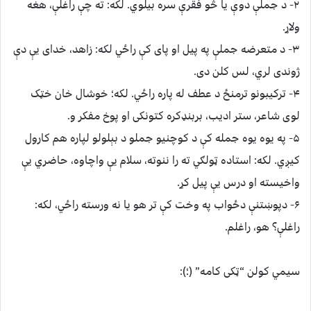
۲- د جملې دوې یا څو فقرې سره بیلوي. لکه: ته چې راغلې، هغه
ولاړ.
۳- د متعرضه جملې په پیل او پای کې راځي لکه: زاهد، خدای یې دې
ژوندی لري، لس کلن دی.
۴- ترکیبونو ترمنځ د عطف له پاره راځي. لکه؛ خوشال خان خټک
لوی شاعر، ستر ادیب، بربنډکره کتونکی او پوخ مفکر و.
۵- په یوه یوه جمله کې د کوچنیو جملو د بېلولو لپاره هم کارول
کیږي. لکه: استاده ټولګي ته را ننوته، سلام یې واچاوه، حاضري یې
واخیسته او درس یې پیل کړ.
۶- دپوښتنې دځواب په وخت کې تر هو یا نه ورسته راځي، لکه:
راغلې؟ هو، راغلم.
سیمي کولن “ټکی کامه” (؛):