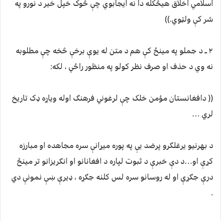
اسلامي اخلاق هيڅکله دا نه ايجابوي چې څوک خپل خير د نورو په
شر کې ولټوي.))
۲ ــ د جملو په مينځ کې هم د متن له يوې برخې څخه چې مطلوبه
نه وي د حذف او صرف نظر کولو په منظور راځي ، لکه:
(( دافغانستان مؤمن خلک چې لرغوني فرهنګ اوله وياړه ډک تاريخ
لري …
د بهرنيو يرغلګرو پرضد يې په پوره ميړانې سره مجاهده او مبارزه
کړې او…د دې خبرې د ثبوت لپاره د افغانانو او انګريزانو تر مينځ
درې جګړې او له روسانو سره لس کلنه جګړه ، ډيرې ښې نمونې دي
.