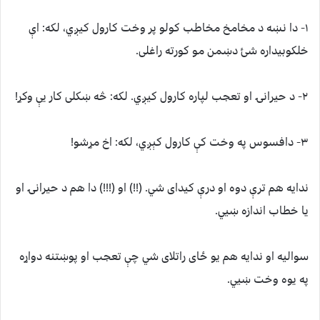
۱- دا نښه د مخامخ مخاطب کولو پر وخت کارول کیږي، لکه: اې
خلکوبیداره شئ دښمن مو کورته راغلی.
۲- د حیرانۍ او تعجب لپاره کارول کیږي. لکه: څه ښکلی کار یې وکړ!
۳- دافسوس په وخت کې کارول کېږي، لکه: اخ مړشو!
ندایه هم ترې دوه او درې کیدای شي. (!!) او (!!!) دا هم د حیرانۍ او
یا خطاب اندازه ښيي.
سوالیه او ندایه هم یو ځای راتلای شي چې تعجب او پوښتنه دواړه
په یوه وخت ښيي.