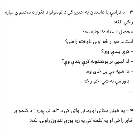
۳ – د ډرامې یا داستان په خبرو کې د نومونو د تکرار د مخنیوي لپاره
راځي. لکه:
محصل: استاده! اجازه ده؟
استاد: هو! راځه. ولې ناوخته راغلې؟
– لارې بندې وې؟
– له لیلیې تر پوهنتونه لارې بندې وې؟
– نه شپه مې بل ځای وه.
– باور مې نه شي، خو راځه.
…
۴ – په ځینې مکاني او زماني واټن کې د “له، تر، پورې” د کلمو پر
ځای راځي او په کلمه کې په زړه پورې لنډون راولي، لکه: