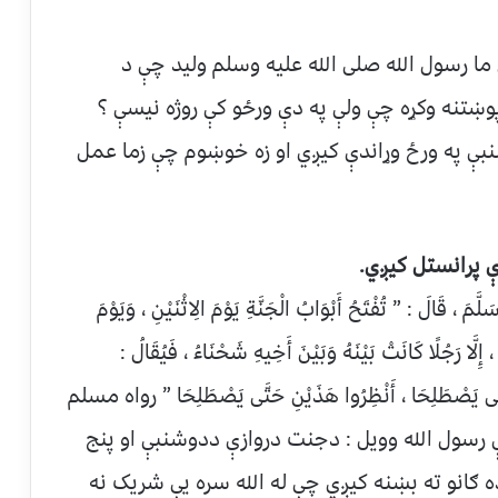
ې ما رسول الله صلی الله علیه وسلم ولید چې د
پوښتنه وکړه چې ولې په دې ورځو کې روژه نیسې ؟
نبې په ورځ وړاندې کیږي او زه خوښوم چې زما عمل
 پرانستل کیږي.
لَّمَ ، قَالَ : ” تُفْتَحُ أَبْوَابُ الْجَنَّةِ يَوْمَ الِاثْنَيْنِ ، وَيَوْمَ
 إِلَّا رَجُلًا كَانَتْ بَيْنَهُ وَبَيْنَ أَخِيهِ شَحْنَاءُ ، فَيُقَالُ :
حَتَّى يَصْطَلِحَا ، أَنْظِرُوا هَذَيْنِ حَتَّى يَصْطَلِحَا ” رواه مسلم
 رسول الله وویل : دجنت دروازې ددوشنبې او پنج
ه ګانو ته بښنه کیږي چې له الله سره یې شریک نه