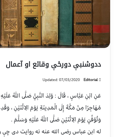
ددوشنبې دورځې وقائع او آعمال
Updated: 07/03/2020
Editorial
عَنِ ابْنِ عَبَّاسٍ ، قَالَ : وُلِدَ النَّبِيُّ صَلَّى اللَّهُ عَلَيْهِ 
مُهَاجِرًا مِنْ مَكَّةَ إِلَى الْمَدِينَةِ يَوْمَ الِاثْنَيْنِ ، وَقَدِمَ
وَتُوُفِّيَ يَوْمَ الِاثْنَيْنِ صَلَّى اللَّهُ عَلَيْهِ وَسَلَّمَ .
له ابن عباس رضی الله عنه نه روایت دی چې و