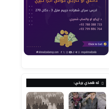
له همدې برخې: