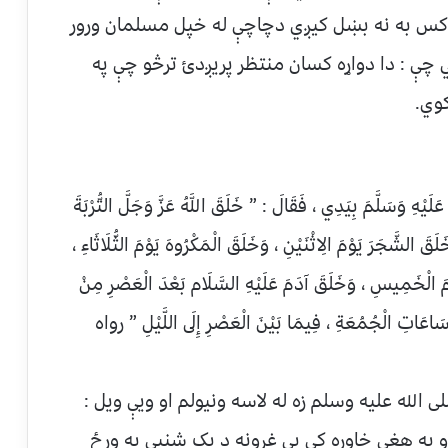
 کس به نه بښل کیږي دچاچې له خپل مسلمان ورور
ي چې : دا دواړه کسان منتظر پریږدئ ترڅو چې په
کوي.
َلَيْهِ وَسَلَّمَ بِيَدِي ، فَقَالَ : ” خَلَقَ اللَّهُ عَزَّ وَجَلَّ التُّرْبَةَ
قَ الشَّجَرَ يَوْمَ الِاثْنَيْنِ ، وَخَلَقَ الْمَكْرُوهَ يَوْمَ الثُّلَاثَاءِ ،
 يَوْمَ الْخَمِيسِ ، وَخَلَقَ آدَمَ عَلَيْهِ السَّلَام بَعْدَ الْعَصْرِ مِنْ
اعَاتِ الْجُمُعَةِ ، فِيمَا بَيْنَ الْعَصْرِ إِلَى اللَّيْلِ ” رواه
ی الله علیه وسلم زه له لاسه ونیولم او ویې ویل :
 او په هغې خاوره کې یې غرونه د یک شنبې په ورځ