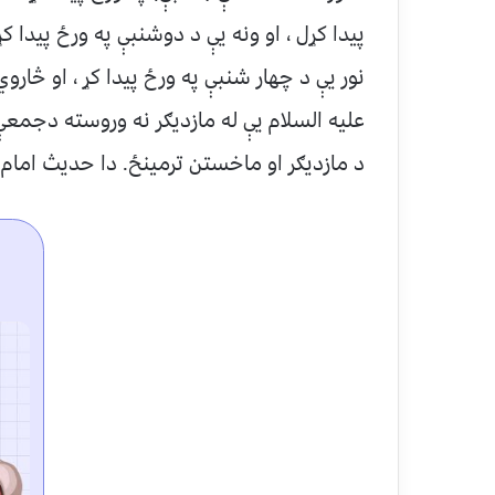
پیدا کړل ، او ونه یې د دوشنبې په ورځ پیدا کړ
نور یې د چهار شنبې په ورځ پیدا کړ ، او څارو
علیه السلام یې له مازدیګر نه وروسته دجمعې
د مازدیګر او ماخستن ترمینځ. دا حدیث امام