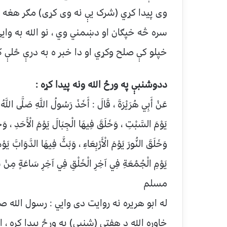
وی پیدا کړي (شرک یې نه وی کړی) مګر هغه
سره څه خپګان او دښمني وي ، نو الله به واي
خپلو کې صلح وکړي او دا خبر ه به درې ځلې 
ددوشنبې په ورځ الله ونه پیدا کړه :
عَنْ أَبِي هُرَيْرَةَ ، قَالَ : أَخَذَ رَسُولُ اللَّهِ صَلَّى اللَّهُ ع
يَوْمَ السَّبْتِ ، وَخَلَقَ فِيهَا الْجِبَالَ يَوْمَ الْأَحَدِ ، وَخَلَ
وَخَلَقَ النُّورَ يَوْمَ الْأَرْبِعَاءِ ، وَبَثَّ فِيهَا الدَّوَابَّ
يَوْمِ الْجُمُعَةِ فِي آخِرِ الْخَلْقِ فِي آخِرِ سَاعَةٍ مِنْ سَ
مسلم
له ابو هریره نه روایت دی وایي : رسول الله صل
خاوره الله د هفتې (شنبې) په ورځ پیدا کړه ،