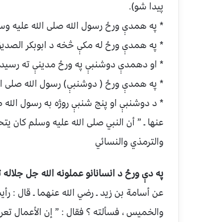
پیدا شو).
* په همدې ورځ رسول الله صلی الله علیه و
* په همدې ورځ له مکې څخه د ابوبکر الصدیق
* او دهمدې دوشنبې په ورځ مدینې ته رسیدل
* په همدې ورځ ( دوشنبې) رسول الله صلی ا
* د دوشنبې او پنج شنبې روژه به رسول الله ص
عنها ـ ” أن النبي صلی الله علیه وسلم كان ي
والترمذي والنسائي
په دې ورځ د انسانانو عملونه الله جل جلاله ته
عن أسامة بن زيد ـ رضي الله عنهما ـ قال : رأ
والخميس ، فسألته ؟ فقال : ” إن الأعمال تع