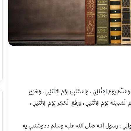
وَسَلَّمَ يَوْمَ الِاثْنَيْنِ ، وَاسْتُنْبِئَ يَوْمَ الِاثْنَيْنِ ، وَخَرَجَ
 الْمَدِينَةَ يَوْمَ الِاثْنَيْنِ ، وَرَفَعَ الْحَجَرَ يَوْمَ الِاثْنَيْنِ ،
ايي : رسول الله صلی الله علیه وسلم ددوشنبې په