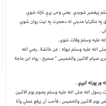
سلم پیغمبر شويدې یعنې وحی پرې نازله شوې.
 په ملګرتیا مدینې ته دهجرت په نیت روان شوې.
ی .
لله علیه وسلم وفات شوی.
لی الله علیه وسلم نیوله : عن عائشة ـ رضي الله
تحرى صيام الاثنين والخميس ” صحيح : رواه ابن ماجة
 ور پورته کیږي .
يت رسول الله صلی الله علیه وسلم يصوم يوم الاثنين
رض يوم الاثنين والخميس ، فأحب أن يرفع عملي وأنا