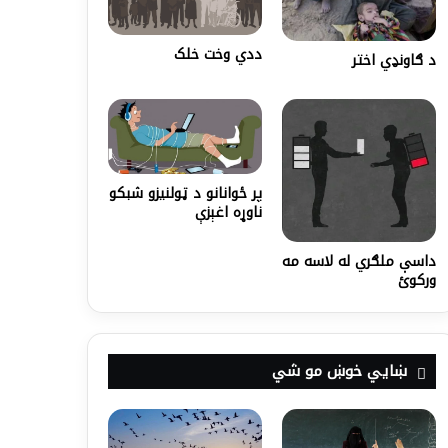
ددي وخت خلک
د ګاونډي اختر
پر ځوانانو د ټولنيزو شبکو
ناوړه اغېزې
داسې ملګري له لاسه مه
ورکوئ
ښايي خوښ مو شي