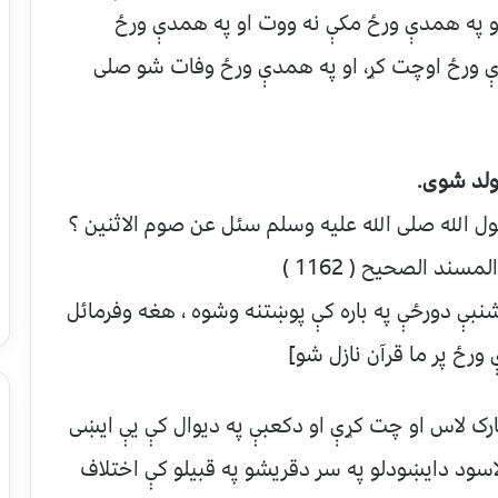
او په همدې ورځ مکې نه ووت او په همدې ورځ
دې ورځ اوچت کړ، او په همدې ورځ وفات شو صلی
ولد شوی.
رسول الله صلی الله علیه وسلم سئل عن صوم الاثنين ؟
ند الصحيح ( 1162 )
وشنبې دورځې په باره کې پوښتنه وشوه ، هغه وفرمائل
ورځ پر ما قرآن نازل شو]
رک لاس او چت کړې او دکعبې په دیوال کې یې ایښی
سود دایښودلو په سر دقریشو په قبیلو کې اختلاف