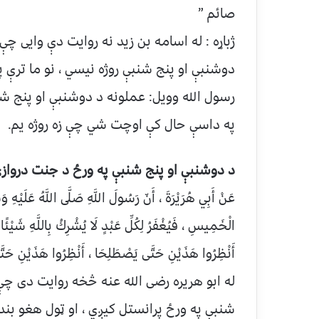
صائم ”
ژباړه : له اسامه بن زید نه روایت دې وایی چ
دوشنبې او پنج شنبې روژه نیسي ، نو ما ترې 
رسول الله وویل: عملونه د دوشنبې او پنج ش
په داسې حال کې اوچت شي چې زه روژه یم.
د دوشنبې او پنج شنبې په ورځ د جنت دروازې
عَنْ أَبِي هُرَيْرَةَ ، أَنّ رَسُولَ اللَّهِ صَلَّى اللَّهُ عَلَيْهِ وَسَ
الْخَمِيسِ ، فَيُغْفَرُ لِكُلِّ عَبْدٍ لَا يُشْرِكُ بِاللَّهِ شَيْئًا ،
أَنْظِرُوا هَذَيْنِ حَتَّى يَصْطَلِحَا ، أَنْظِرُوا هَذَيْنِ 
له ابو هریره رضی الله عنه څخه روایت دی چې
شنبې په ورځ پرانستل کیږي ، او ټول هغو بند