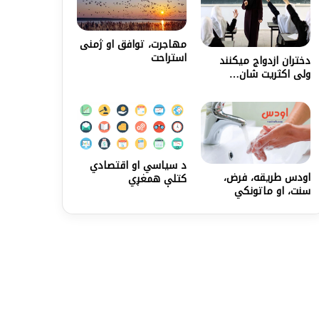
مهاجرت، توافق او ژمنی
استراحت
دختران ازدواج میکنند
ولی اکثریت‌ شان…
د سیاسي او اقتصادي
اودس طریقه، فرض،
کتلې همغږي
سنت، او ماتونکي