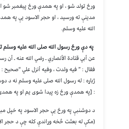
ورځ تولد شو ، او په همدې ورځ پیغمبر شو 
مدینې ته ورسید ، او حجر الاسود یې په هم
الله علیه وسلم.
په دې ورځ رسول الله صلی الله علیه وسلم ت
عن أبي قتادة الأنصاري ـ رضي الله عنه ـ أن 
فقال : ” فيه ولدت ، وفيه أنزل علي “صحيح : المس
ژباړه : له رسول الله صلی علیه وسلم نه د د
: [په همدې ورځ زه پیدا شوی یم او په همدې 
د دوشنبې په ورځ یې حجر الاسود په خپل مبا
(مکې له بعثت څخه وړاندې کله چې د حجر الا