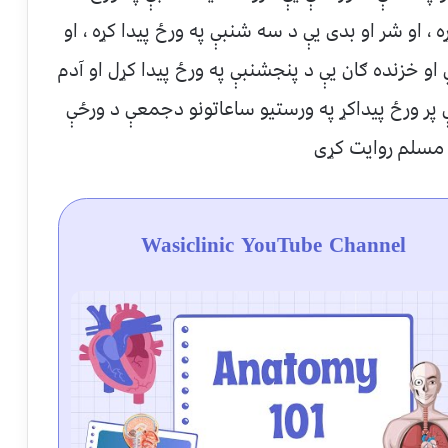
ه ، او شر او بدی یې د سه شنبې په ورځ پیدا کړه ، او
ي او خزنده ګان یې د پنجشنبې په ورځ پیدا کړل او آدم
 پر ورځ پیداکړ په ورستیو ساعاتونو دجمعې د ورځې
 مسلم روایت کړی
Wasiclinic YouTube Channel